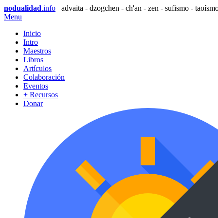
nodualidad
.info
advaita - dzogchen - ch'an - zen - sufismo - taoísmo
Menu
Inicio
Intro
Maestros
Libros
Artículos
Colaboración
Eventos
+ Recursos
Donar