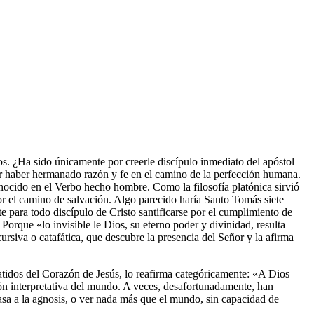
os. ¿Ha sido únicamente por creerle discípulo inmediato del apóstol
or haber hermanado razón y fe en el camino de la perfección humana.
conocido en el Verbo hecho hombre. Como la filosofía platónica sirvió
por el camino de salvación. Algo parecido haría Santo Tomás siete
nte para todo discípulo de Cristo santificarse por el cumplimiento de
Porque «lo invisible le Dios, su eterno poder y divinidad, resulta
scursiva o catafática, que descubre la presencia del Señor y la afirma
atidos del Corazón de Jesús, lo reafirma categóricamente: «A Dios
ión interpretativa del mundo. A veces, desafortunadamente, han
a a la agnosis, o ver nada más que el mundo, sin capacidad de