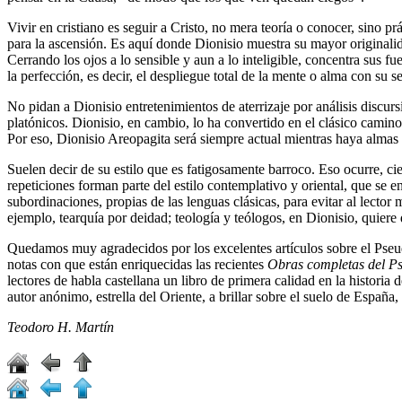
Vivir en cristiano es seguir a Cristo, no mera teoría o conocer, sino 
para la ascensión. Es aquí donde Dionisio muestra su mayor originalida
Cerrando los ojos a lo sensible y aun a lo inteligible, concentra sus f
la perfección, es decir, el despliegue total de la mente o alma con su se
No pidan a Dionisio entretenimientos de aterrizaje por análisis discurs
platónicos. Dionisio, en cambio, lo ha convertido en el clásico camino
Por eso, Dionisio Areopagita será siempre actual mientras haya alma
Suelen decir de su estilo que es fatigosamente barroco. Eso ocurre, ci
repeticiones forman parte del estilo contemplativo y oriental, que se e
subordinaciones, propias de las lenguas clásicas, para evitar al lecto
ejemplo, tearquía por deidad; teología y teólogos, en Dionisio, quiere d
Quedamos muy agradecidos por los excelentes artículos sobre el Pseudo
notas con que están enriquecidas las recientes
Obras completas del P
lectores de habla castellana un libro de primera calidad en la historia
autor anónimo, estrella del Oriente, a brillar sobre el suelo de España,
Teodoro H. Martín