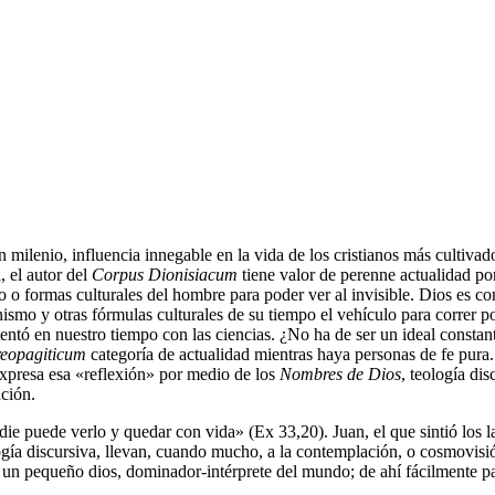
 milenio, influencia innegable en la vida de los cristianos más cultivad
, el autor del
Corpus Dionisiacum
tiene valor de perenne actualidad p
to o formas culturales del hombre para poder ver al invisible. Dios es 
nismo y otras fórmulas culturales de su tiempo el vehículo para correr 
intentó en nuestro tiempo con las ciencias. ¿No ha de ser un ideal consta
eopagiticum
categoría de actualidad mientras haya personas de fe pura. 
expresa esa «reflexión» por medio de los
Nombres de Dios
, teología di
ación.
e puede verlo y quedar con vida» (Ex 33,20). Juan, el que sintió los l
eología discursiva, llevan, cuando mucho, a la contemplación, o cosmovis
n pequeño dios, dominador-intérprete del mundo; de ahí fácilmente pas