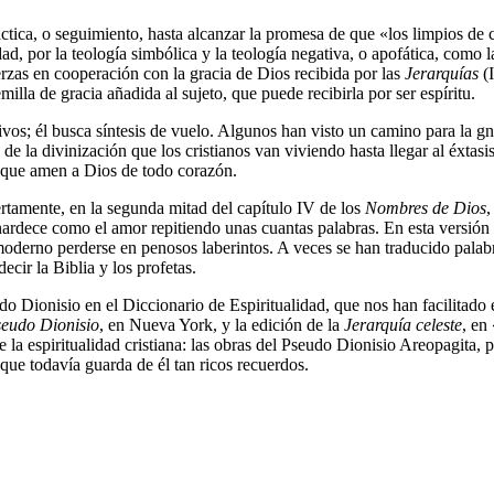
práctica, o seguimiento, hasta alcanzar la promesa de que «los limpios d
d, por la teología simbólica y la teología negativa, o apofática, como la
uerzas en cooperación con la gracia de Dios recibida por las
Jerarquías
(I
milla de gracia añadida al sujeto, que puede recibirla por ser espíritu.
ivos; él busca síntesis de vuelo. Algunos han visto un camino para la gno
 de la divinización que los cristianos van viviendo hasta llegar al éxtas
s que amen a Dios de todo corazón.
ertamente, en la segunda mitad del capítulo IV de los
Nombres de Dios
,
nardece como el amor repitiendo unas cuantas palabras. En esta versión c
r moderno perderse en penosos laberintos. A veces se han traducido palab
ecir la Biblia y los profetas.
 Dionisio en el Diccionario de Espiritualidad, que nos han facilitado 
seudo Dionisio
, en Nueva York, y la edición de la
Jerarquía celeste
, en
 de la espiritualidad cristiana: las obras del Pseudo Dionisio Areopagita
 que todavía guarda de él tan ricos recuerdos.