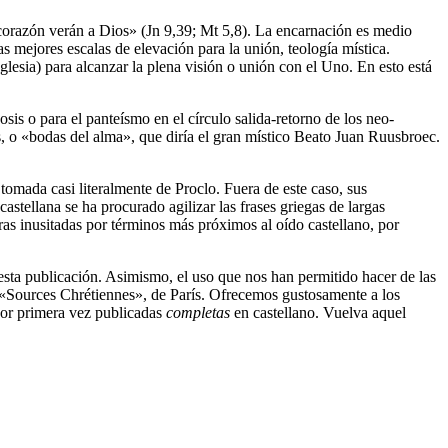
e corazón verán a Dios» (Jn 9,39; Mt 5,8). La encarnación es medio
s mejores escalas de elevación para la unión, teología mística.
glesia) para alcanzar la plena visión o unión con el Uno. En esto está
sis o para el panteísmo en el círculo salida-retorno de los neo-
is, o «bodas del alma», que diría el gran místico Beato Juan Ruusbroec.
 tomada casi literalmente de Proclo. Fuera de este caso, sus
astellana se ha procurado agilizar las frases griegas de largas
ras inusitadas por términos más próximos al oído castellano, por
esta publicación. Asimismo, el uso que nos han permitido hacer de las
 «Sources Chrétiennes», de París. Ofrecemos gustosamente a los
, por primera vez publicadas
completas
en castellano. Vuelva aquel