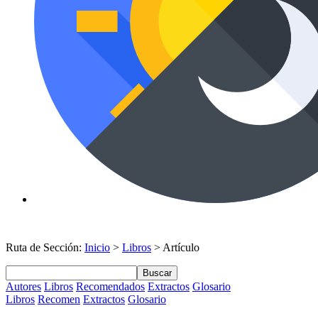
Ruta de Sección:
Inicio
>
Libros
> Artículo
Buscar
Autores
Libros
Recomendados
Extractos
Glosario
Libros
Recomen
Extractos
Glosario