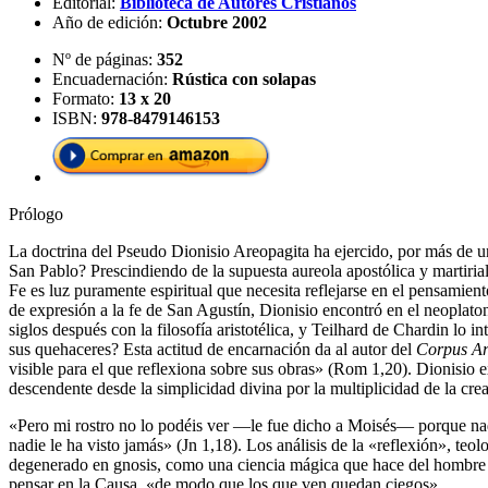
Editorial:
Biblioteca de Autores Cristianos
Año de edición:
Octubre 2002
Nº de páginas:
352
Encuadernación:
Rústica con solapas
Formato:
13 x 20
ISBN:
978-8479146153
Prólogo
La doctrina del Pseudo Dionisio Areopagita ha ejercido, por más de un
San Pablo? Prescindiendo de la supuesta aureola apostólica y martirial
Fe es luz puramente espiritual que necesita reflejarse en el pensamien
de expresión a la fe de San Agustín, Dionisio encontró en el neoplato
siglos después con la filosofía aristotélica, y Teilhard de Chardin lo 
sus quehaceres? Esta actitud de encarnación da al autor del
Corpus Ar
visible para el que reflexiona sobre sus obras» (Rom 1,20). Dionisio 
descendente desde la simplicidad divina por la multiplicidad de la cre
«Pero mi rostro no lo podéis ver ―le fue dicho a Moisés― porque nadi
nadie le ha visto jamás» (Jn 1,18). Los análisis de la «reflexión», t
degenerado en gnosis, como una ciencia mágica que hace del hombre u
pensar en la Causa, «de modo que los que ven quedan ciegos».