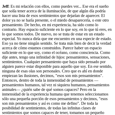
Jeff
: Es mi relación con ellos, como puedes ver... Ese era el sueño
que solía tener acerca de la iluminación, de que algún día podría
hacer una lista de esos sentimientos que dejarían de aparecer. El
dolor ya no se haría presente, o el miedo desaparecería, o este otro
pensamiento. De hecho, en mi experiencia, ha sido como lo
contrario. Hay espacio suficiente en lo que soy, en lo que tú eres, en
lo que somos todos. De nuevo, no se trata de estar en un estado
especial. Yo nunca diría que me encuentro en una especie de estado.
Eso ya no tiene ningún sentido. Se trata más bien de decir la verdad
acerca de cómo estamos construidos. Parece haber un espacio
suficiente en lo que soy, como el océano, como consciencia. Como
dije antes, tengo una infinidad de hijos: pensamientos, sensaciones,
sentimientos. Cualquier pensamiento que haya sido pensado por
alguien parece estar disponible para aquello que soy. En ese sentido,
ninguna de esas olas son personales. Creo que es ahí en donde
empiezan las ilusiones, decimos, "esos son mis pensamientos".
Entonces, dentro de toda la inmensidad de pensamientos —
pensamientos humanos, tal vez ni siquiera humanos, pensamientos
animales— ¿quién sabe de qué somos capaces? Pero en la
inmensidad de la experiencia humana que tenemos seleccionamos
sólo una pequeña porción de esos pensamientos y decimos, "esos
son mis pensamientos y así es como me defino". De toda la
posibilidad de sentimientos, de todas las infinitas clases de
sentimientos que somos capaces de tener, tomamos un pequeño