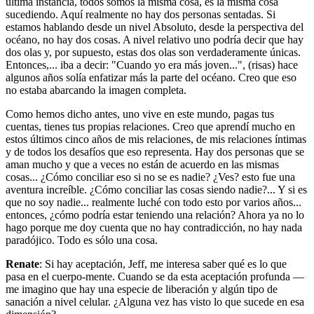
última instancia, todos somos la misma cosa, es la misma cosa
sucediendo. Aquí realmente no hay dos personas sentadas. Si
estamos hablando desde un nivel Absoluto, desde la perspectiva del
océano, no hay dos cosas. A nivel relativo uno podría decir que hay
dos olas y, por supuesto, estas dos olas son verdaderamente únicas.
Entonces,... iba a decir: "Cuando yo era más joven...", (risas) hace
algunos años solía enfatizar más la parte del océano. Creo que eso
no estaba abarcando la imagen completa.
Como hemos dicho antes, uno vive en este mundo, pagas tus
cuentas, tienes tus propias relaciones. Creo que aprendí mucho en
estos últimos cinco años de mis relaciones, de mis relaciones íntimas
y de todos los desafíos que eso representa. Hay dos personas que se
aman mucho y que a veces no están de acuerdo en las mismas
cosas... ¿Cómo conciliar eso si no se es nadie? ¿Ves? esto fue una
aventura increíble. ¿Cómo conciliar las cosas siendo nadie?... Y si es
que no soy nadie... realmente luché con todo esto por varios años...
entonces, ¿cómo podría estar teniendo una relación? Ahora ya no lo
hago porque me doy cuenta que no hay contradicción, no hay nada
paradójico. Todo es sólo una cosa.
Renate
: Si hay aceptación, Jeff, me interesa saber qué es lo que
pasa en el cuerpo-mente. Cuando se da esta aceptación profunda —
me imagino que hay una especie de liberación y algún tipo de
sanación a nivel celular. ¿Alguna vez has visto lo que sucede en esa