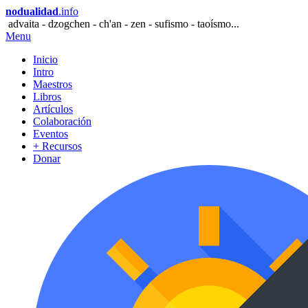
nodualidad
.info
advaita - dzogchen - ch'an - zen - sufismo - taoísmo...
Menu
Inicio
Intro
Maestros
Libros
Artículos
Colaboración
Eventos
+ Recursos
Donar