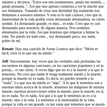
número y decimos, "Estos son mis sentimientos. jamás me sentiría...,
jamás pensaría..". Así que uno apenas comienza a ver lo mucho que
nos limitamos. Tratando de crear una identidad fija realmente nos
limitamos a nosotros mismos. Y esto es lo más curioso, creo que la
inmensidad de la vida podría verse demasiado abrumadora, en cierto
sentido. Es demasiado grande, es muy... es todo. Creo que es casi
demasiado para nosotros, de alguna manera. Nos sentimos
abrumados por la vida. Así que tenemos que empezar a limitar la
vida. No puedo ser todo esto... soy demasiado poco, soy nada,
pobre de mí.
Renate
: Hay una canción de Annie Lennox que dice: "Morir es
fácil, vivir es lo que me da miedo."
Jeff
: Sinceramente, hay veces que las verdades más profundas las
encuentras en algunas canciones, en las canciones populares y en la
poesía... es tan cierto. A veces digo que no es a la muerte a la que le
tememos. No creo que nadie le tenga realmente miedo a la muerte,
porque la muerte no es nada. Es decir, no puedes temerle a la
"nada". Lo que nos da miedo es "algo". A lo que le tememos son a
nuestras ideas acerca de la muerte, tememos las imágenes de nuestra
muerte, nuestras proyecciones sobre la muerte, pero la muerte, en sí,
no es nada. No es nada. Así que a lo que le tememos no es a la
muerte, sino a la vida. Le tememos a la inmensidad de la vida,
porque la vida es tan grande, es tan vasta que tememos que se pueda