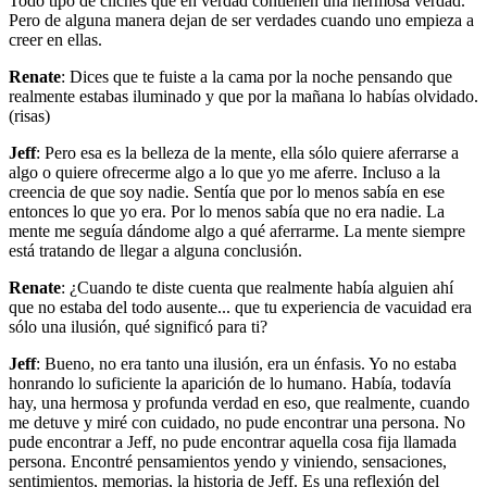
Todo tipo de clichés que en verdad contienen una hermosa verdad.
Pero de alguna manera dejan de ser verdades cuando uno empieza a
creer en ellas.
Renate
: Dices que te fuiste a la cama por la noche pensando que
realmente estabas iluminado y que por la mañana lo habías olvidado.
(risas)
Jeff
: Pero esa es la belleza de la mente, ella sólo quiere aferrarse a
algo o quiere ofrecerme algo a lo que yo me aferre. Incluso a la
creencia de que soy nadie. Sentía que por lo menos sabía en ese
entonces lo que yo era. Por lo menos sabía que no era nadie. La
mente me seguía dándome algo a qué aferrarme. La mente siempre
está tratando de llegar a alguna conclusión.
Renate
: ¿Cuando te diste cuenta que realmente había alguien ahí
que no estaba del todo ausente... que tu experiencia de vacuidad era
sólo una ilusión, qué significó para ti?
Jeff
: Bueno, no era tanto una ilusión, era un énfasis. Yo no estaba
honrando lo suficiente la aparición de lo humano. Había, todavía
hay, una hermosa y profunda verdad en eso, que realmente, cuando
me detuve y miré con cuidado, no pude encontrar una persona. No
pude encontrar a Jeff, no pude encontrar aquella cosa fija llamada
persona. Encontré pensamientos yendo y viniendo, sensaciones,
sentimientos, memorias, la historia de Jeff. Es una reflexión del