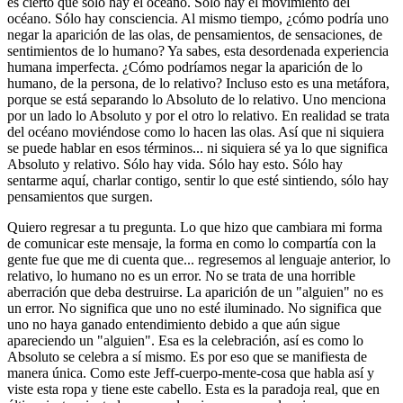
es cierto que sólo hay el océano. Sólo hay el movimiento del
océano. Sólo hay consciencia. Al mismo tiempo, ¿cómo podría uno
negar la aparición de las olas, de pensamientos, de sensaciones, de
sentimientos de lo humano? Ya sabes, esta desordenada experiencia
humana imperfecta. ¿Cómo podríamos negar la aparición de lo
humano, de la persona, de lo relativo? Incluso esto es una metáfora,
porque se está separando lo Absoluto de lo relativo. Uno menciona
por un lado lo Absoluto y por el otro lo relativo. En realidad se trata
del océano moviéndose como lo hacen las olas. Así que ni siquiera
se puede hablar en esos términos... ni siquiera sé ya lo que significa
Absoluto y relativo. Sólo hay vida. Sólo hay esto. Sólo hay
sentarme aquí, charlar contigo, sentir lo que esté sintiendo, sólo hay
pensamientos que surgen.
Quiero regresar a tu pregunta. Lo que hizo que cambiara mi forma
de comunicar este mensaje, la forma en como lo compartía con la
gente fue que me di cuenta que... regresemos al lenguaje anterior, lo
relativo, lo humano no es un error. No se trata de una horrible
aberración que deba destruirse. La aparición de un "alguien" no es
un error. No significa que uno no esté iluminado. No significa que
uno no haya ganado entendimiento debido a que aún sigue
apareciendo un "alguien". Esa es la celebración, así es como lo
Absoluto se celebra a sí mismo. Es por eso que se manifiesta de
manera única. Como este Jeff-cuerpo-mente-cosa que habla así y
viste esta ropa y tiene este cabello. Esta es la paradoja real, que en