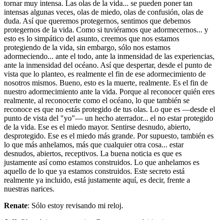
tornar muy intensa. Las olas de la vida... se pueden poner tan
intensas algunas veces, olas de miedo, olas de confusión, olas de
duda. Así que queremos protegernos, sentimos que debemos
protegernos de la vida. Como si tuviéramos que adormecernos... y
esto es lo simpático del asunto, creemos que nos estamos
protegiendo de la vida, sin embargo, sólo nos estamos
adormeciendo... ante el todo, ante la inmensidad de las experiencias,
ante la inmensidad del océano. Así que despertar, desde el punto de
vista que lo planteo, es realmente el fin de ese adormecimiento de
nosotros mismos. Bueno, esto es la muerte, realmente. Es el fin de
nuestro adormecimiento ante la vida. Porque al reconocer quién eres
realmente, al reconocerte como el océano, lo que también se
reconoce es que no estás protegido de tus olas. Lo que es —desde el
punto de vista del "yo"— un hecho aterrador... el no estar protegido
de la vida. Ese es el miedo mayor. Sentirse desnudo, abierto,
desprotegido. Ese es el miedo más grande. Por supuesto, también es
lo que más anhelamos, más que cualquier otra cosa... estar
desnudos, abiertos, receptivos. La buena noticia es que es
justamente así como estamos construidos. Lo que anhelamos es
aquello de lo que ya estamos construidos. Este secreto está
realmente ya incluido, está justamente aquí, es decir, frente a
nuestras narices.
Renate
: Sólo estoy revisando mi reloj.