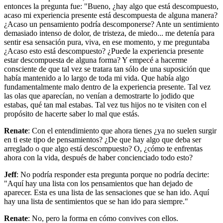
entonces la pregunta fue: "Bueno, ¿hay algo que está descompuesto,
acaso mi experiencia presente está descompuesta de alguna manera?
¿Acaso un pensamiento podría descomponerse? Ante un sentimiento
demasiado intenso de dolor, de tristeza, de miedo... me detenía para
sentir esa sensación pura, viva, en ese momento, y me preguntaba
¿Acaso esto está descompuesto? ¿Puede la experiencia presente
estar descompuesta de alguna forma? Y empecé a hacerme
consciente de que tal vez se tratara tan sólo de una suposición que
había mantenido a lo largo de toda mi vida. Que había algo
fundamentalmente malo dentro de la experiencia presente. Tal vez
las olas que aparecían, no venían a demostrarte lo jodido que
estabas, qué tan mal estabas. Tal vez tus hijos no te visiten con el
propósito de hacerte saber lo mal que estás.
Renate
: Con el entendimiento que ahora tienes ¿ya no suelen surgir
en ti este tipo de pensamientos? ¿De que hay algo que deba ser
arreglado o que algo está descompuesto? O, ¿cómo te enfrentas
ahora con la vida, después de haber concienciado todo esto?
Jeff
: No podría responder esta pregunta porque no podría decirte:
"Aquí hay una lista con los pensamientos que han dejado de
aparecer. Esta es una lista de las sensaciones que se han ido. Aquí
hay una lista de sentimientos que se han ido para siempre."
Renate
: No, pero la forma en cómo convives con ellos.