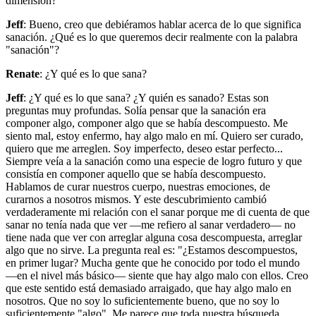
dimensión?
Jeff
: Bueno, creo que debiéramos hablar acerca de lo que significa
sanación. ¿Qué es lo que queremos decir realmente con la palabra
"sanación"?
Renate
: ¿Y qué es lo que sana?
Jeff
: ¿Y qué es lo que sana? ¿Y quién es sanado? Estas son
preguntas muy profundas. Solía pensar que la sanación era
componer algo, componer algo que se había descompuesto. Me
siento mal, estoy enfermo, hay algo malo en mí. Quiero ser curado,
quiero que me arreglen. Soy imperfecto, deseo estar perfecto...
Siempre veía a la sanación como una especie de logro futuro y que
consistía en componer aquello que se había descompuesto.
Hablamos de curar nuestros cuerpo, nuestras emociones, de
curarnos a nosotros mismos. Y este descubrimiento cambió
verdaderamente mi relación con el sanar porque me di cuenta de que
sanar no tenía nada que ver —me refiero al sanar verdadero— no
tiene nada que ver con arreglar alguna cosa descompuesta, arreglar
algo que no sirve. La pregunta real es: "¿Estamos descompuestos,
en primer lugar? Mucha gente que he conocido por todo el mundo
—en el nivel más básico— siente que hay algo malo con ellos. Creo
que este sentido está demasiado arraigado, que hay algo malo en
nosotros. Que no soy lo suficientemente bueno, que no soy lo
suficientemente "algo". Me parece que toda nuestra búsqueda