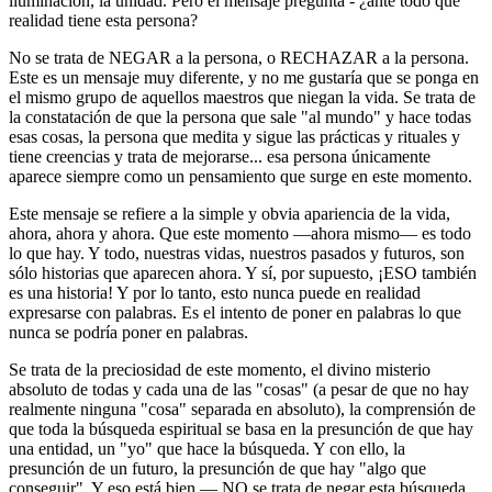
iluminación, la unidad. Pero el mensaje pregunta - ¿ante todo qué
realidad tiene esta persona?
No se trata de NEGAR a la persona, o RECHAZAR a la persona.
Este es un mensaje muy diferente, y no me gustaría que se ponga en
el mismo grupo de aquellos maestros que niegan la vida. Se trata de
la constatación de que la persona que sale "al mundo" y hace todas
esas cosas, la persona que medita y sigue las prácticas y rituales y
tiene creencias y trata de mejorarse... esa persona únicamente
aparece siempre como un pensamiento que surge en este momento.
Este mensaje se refiere a la simple y obvia apariencia de la vida,
ahora, ahora y ahora. Que este momento —ahora mismo— es todo
lo que hay. Y todo, nuestras vidas, nuestros pasados ​​y futuros, son
sólo historias que aparecen ahora. Y sí, por supuesto, ¡ESO también
es una historia! Y por lo tanto, esto nunca puede en realidad
expresarse con palabras. Es el intento de poner en palabras lo que
nunca se podría poner en palabras.
Se trata de la preciosidad de este momento, el divino misterio
absoluto de todas y cada una de las "cosas" (a pesar de que no hay
realmente ninguna "cosa" separada en absoluto), la comprensión de
que toda la búsqueda espiritual se basa en la presunción de que hay
una entidad, un "yo" que hace la búsqueda. Y con ello, la
presunción de un futuro, la presunción de que hay "algo que
conseguir". Y eso está bien — NO se trata de negar esta búsqueda.