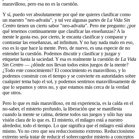
maravilloso, pero esa no es la cuestión.
Y sí, puedo ver absolutamente por qué me quieres clasificar como
un maestro "neo-advaita", y tal vez algunas partes de
La Vida Sin
Centro
tienen un cierto sabor "neo-advaita". Pero me pregunto: ¿por
qué tenemos continuamente que clasificar las enseñanzas? A la
mente le gusta eso, por cierto, le encanta clasificar y comparar y
contrastar las enseñanzas, ad infinitum. Y no hay nada malo en eso,
eso es lo que hace la mente. Pero, de nuevo, es una especie de no
entender la cuestión. Podemos discutir y clasificar y juzgar y
etiquetar hasta la saciedad. Y esa es realmente la cuestión de
La Vida
Sin Centro
— ¿dónde nos llevan todos estos juegos de la mente?
¿Todo este conocimiento? El conocimiento es maravilloso, y lo
podemos construir con el tiempo y se convierte en autoridades sobre
cualquier tema bajo el sol, y podemos sentirnos maravillosamente de
que lo sepamos y otros no, y que estamos más cerca de la verdad
que otros.
Pero lo que es más maravilloso, en mi experiencia, es la caída en el
no-saber, el misterio profundo, la liberación que se manifiesta
cuando la mente se calma, detiene todos sus juegos y sólo hay una
visión clara de lo que es. El misterio, el milagro está a nuestro
alrededor, todo el tiempo. Lo que significa que el milagro está ahora
mismo. Yo no creo que sea reduccionismo extremo. Reduccionismo
extremo sería tratar de reducir el sobrecogedor misterio a conceptos