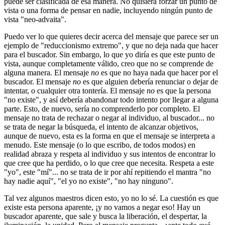
puede ser clasificada de esa manera. No quisiera forzar un punto de
vista o una forma de pensar en nadie, incluyendo ningún punto de
vista "neo-advaita".
Puedo ver lo que quieres decir acerca del mensaje que parece ser un
ejemplo de "reduccionismo extremo", y que no deja nada que hacer
para el buscador. Sin embargo, lo que yo diría es que este punto de
vista, aunque completamente válido, creo que no se comprende de
alguna manera. El mensaje
no
es que no haya nada que hacer por el
buscador. El mensaje
no
es que alguien debería renunciar o dejar de
intentar, o cualquier otra tontería. El mensaje
no
es que la persona
"no existe", y así debería abandonar todo intento por llegar a alguna
parte. Esto, de nuevo, sería no comprenderlo por completo. El
mensaje no trata de rechazar o negar al individuo, al buscador... no
se trata de negar la búsqueda, el intento de alcanzar objetivos,
aunque de nuevo, esta es la forma en que el mensaje se interpreta a
menudo. Este mensaje (o lo que escribo, de todos modos) en
realidad abraza y respeta al individuo y sus intentos de encontrar lo
que cree que ha perdido, o lo que cree que necesita. Respeta a este
"yo", este "mí"... no se trata de ir por ahí repitiendo el mantra "no
hay nadie aquí", "el yo no existe", "no hay ninguno".
Tal vez algunos maestros dicen esto, yo no lo sé. La cuestión es que
existe esta persona aparente, ¡y no vamos a negar eso! Hay un
buscador aparente, que sale y busca la liberación, el despertar, la