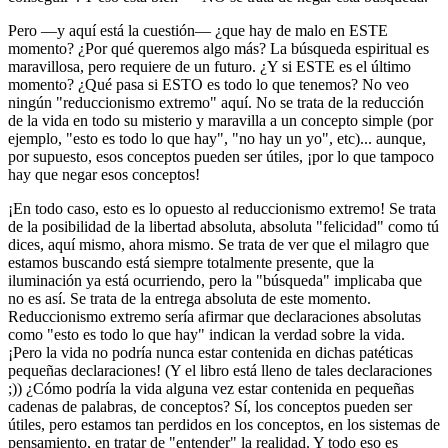
Pero —y aquí está la cuestión— ¿que hay de malo en ESTE
momento? ¿Por qué queremos algo más? La búsqueda espiritual es
maravillosa, pero requiere de un futuro. ¿Y si ESTE es el último
momento? ¿Qué pasa si ESTO es todo lo que tenemos? No veo
ningún "reduccionismo extremo" aquí. No se trata de la reducción
de la vida en todo su misterio y maravilla a un concepto simple (por
ejemplo, "esto es todo lo que hay", "no hay un yo", etc)... aunque,
por supuesto, esos conceptos pueden ser útiles, ¡por lo que tampoco
hay que negar esos conceptos!
¡En todo caso, esto es lo opuesto al reduccionismo extremo! Se trata
de la posibilidad de la libertad absoluta, absoluta "felicidad" como tú
dices, aquí mismo, ahora mismo. Se trata de ver que el milagro que
estamos buscando está siempre totalmente presente, que la
iluminación ya está ocurriendo, pero la "búsqueda" implicaba que
no es así. Se trata de la entrega absoluta de este momento.
Reduccionismo extremo sería afirmar que declaraciones absolutas
como "esto es todo lo que hay" indican la verdad sobre la vida.
¡Pero la vida no podría nunca estar contenida en dichas patéticas
pequeñas declaraciones! (Y el libro está lleno de tales declaraciones
;)) ¿Cómo podría la vida alguna vez estar contenida en pequeñas
cadenas de palabras, de conceptos? Sí, los conceptos pueden ser
útiles, pero estamos tan perdidos en los conceptos, en los sistemas de
pensamiento, en tratar de "entender" la realidad. Y todo eso es