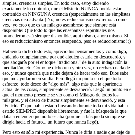
simples, creencias simples. En todo caso, estoy diciendo
exactamente lo contrario, que el Misterio NUNCA podría estar
contenido en NINGUNA creencia (¡especialmente en las simplistas
creencias neo-advaita!) No, no es reduccionismo extremo... como
ves, ¡yo creo que es un milagro asombroso que siempre está
disponible! Que todo lo que las enseñanzas espirituales nos
prometieron está siempre disponible, aquí mismo, ahora mismo. Si
eso es reduccionismo entonces estupendo, ¡eso es reduccionismo! ;)
Habiendo dicho todo esto, aprecio tus pensamientos y como digo,
entiendo completamente por qué alguien estaría en desacuerdo, y
que abogaría por el enfoque "tradicional" de la auto-indagación la
meditación, etc. Como he dicho una y otra vez, no rechazo nada de
eso, y nunca querría que nadie dejara de hacer todo eso. Dios sabe,
que me ayudaron en su día. Pero llegó un punto en el que todo
esfuerzo, todo deseo de "algo más", algo más que la apariencia
actual de las cosas, simplemente se desvaneció. Llegó un punto en el
que el momento presente se vio como el Milagro de todos los
milagros, y el deseo de buscar simplemente se desvaneció, y esta
"Felicidad" que había estado buscando durante toda mi vida había
estado SIEMPRE disponible libremente, y fue la búsqueda la que
daba a entender que no lo estaba (porque la búsqueda siempre se
dirigía hacia el futuro... un futuro que nunca llegó).
Pero esto es sólo mi experiencia. Nunca le diría a nadie que deje de