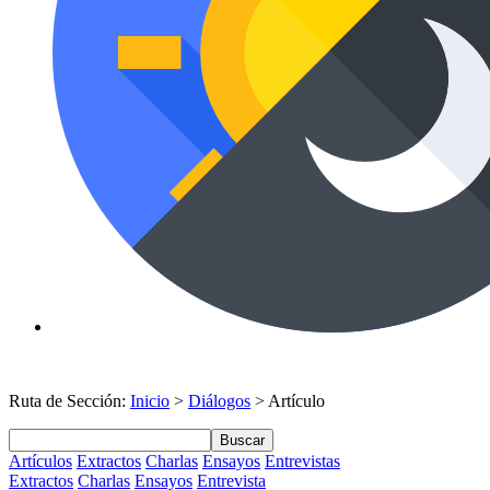
Ruta de Sección:
Inicio
>
Diálogos
> Artículo
Buscar
Artículos
Extractos
Charlas
Ensayos
Entrevistas
Extractos
Charlas
Ensayos
Entrevista