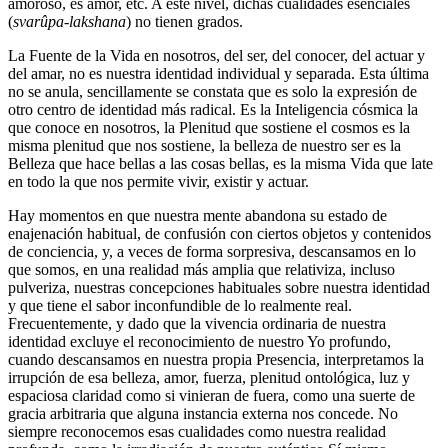
amoroso, es amor, etc. A este nivel, dichas cualidades esenciales
(
svarûpa-lakshana
) no tienen grados.
La Fuente de la Vida en nosotros, del ser, del conocer, del actuar y
del amar, no es nuestra identidad individual y separada. Esta última
no se anula, sencillamente se constata que es solo la expresión de
otro centro de identidad más radical. Es la Inteligencia cósmica la
que conoce en nosotros, la Plenitud que sostiene el cosmos es la
misma plenitud que nos sostiene, la belleza de nuestro ser es la
Belleza que hace bellas a las cosas bellas, es la misma Vida que late
en todo la que nos permite vivir, existir y actuar.
Hay momentos en que nuestra mente abandona su estado de
enajenación habitual, de confusión con ciertos objetos y contenidos
de conciencia, y, a veces de forma sorpresiva, descansamos en lo
que somos, en una realidad más amplia que relativiza, incluso
pulveriza, nuestras concepciones habituales sobre nuestra identidad
y que tiene el sabor inconfundible de lo realmente real.
Frecuentemente, y dado que la vivencia ordinaria de nuestra
identidad excluye el reconocimiento de nuestro Yo profundo,
cuando descansamos en nuestra propia Presencia, interpretamos la
irrupción de esa belleza, amor, fuerza, plenitud ontológica, luz y
espaciosa claridad como si vinieran de fuera, como una suerte de
gracia arbitraria que alguna instancia externa nos concede. No
siempre reconocemos esas cualidades como nuestra realidad