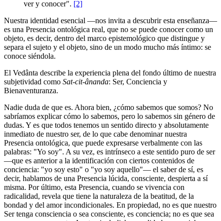
ver y conocer".
[2]
Nuestra identidad esencial ―nos invita a descubrir esta enseñanza―
es una Presencia ontológica real, que no se puede conocer como un
objeto, es decir, dentro del marco epistemológico que distingue y
separa el sujeto y el objeto, sino de un modo mucho más íntimo: se
conoce siéndola.
El Vedânta describe la experiencia plena del fondo último de nuestra
subjetividad como
Sat-cit-ânanda
: Ser, Conciencia y
Bienaventuranza.
Nadie duda de que es. Ahora bien, ¿cómo sabemos que somos? No
sabríamos explicar cómo lo sabemos, pero lo sabemos sin género de
dudas. Y es que todos tenemos un sentido directo y absolutamente
inmediato de nuestro ser, de lo que cabe denominar nuestra
Presencia ontológica, que puede expresarse verbalmente con las
palabras: "Yo soy". A su vez, es intrínseco a este sentido puro de ser
―que es anterior a la identificación con ciertos contenidos de
conciencia: "yo soy esto" o "yo soy aquello"― el saber de sí, es
decir, hablamos de una Presencia lúcida, consciente, despierta a sí
misma. Por último, esta Presencia, cuando se vivencia con
radicalidad, revela que tiene la naturaleza de la beatitud, de la
bondad y del amor incondicionales. En propiedad, no es que nuestro
Ser tenga consciencia o sea consciente, es conciencia; no es que sea