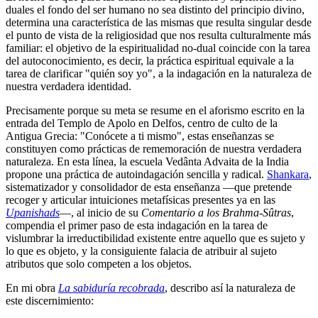
duales el fondo del ser humano no sea distinto del principio divino,
determina una característica de las mismas que resulta singular desde
el punto de vista de la religiosidad que nos resulta culturalmente más
familiar: el objetivo de la espiritualidad no-dual coincide con la tarea
del autoconocimiento, es decir, la práctica espiritual equivale a la
tarea de clarificar "quién soy yo", a la indagación en la naturaleza de
nuestra verdadera identidad.
Precisamente porque su meta se resume en el aforismo escrito en la
entrada del Templo de Apolo en Delfos, centro de culto de la
Antigua Grecia: "Conócete a ti mismo", estas enseñanzas se
constituyen como prácticas de rememoración de nuestra verdadera
naturaleza. En esta línea, la escuela Vedânta Advaita de la India
propone una práctica de autoindagación sencilla y radical.
Shankara
,
sistematizador y consolidador de esta enseñanza ―que pretende
recoger y articular intuiciones metafísicas presentes ya en las
Upanishads
―, al inicio de su
Comentario a los Brahma-Sûtras
,
compendia el primer paso de esta indagación en la tarea de
vislumbrar la irreductibilidad existente entre aquello que es sujeto y
lo que es objeto, y la consiguiente falacia de atribuir al sujeto
atributos que solo competen a los objetos.
En mi obra
La sabiduría recobrada
, describo así la naturaleza de
este discernimiento: