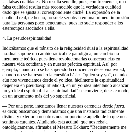
las falsas cualidades. No resulta sencillo, pues, con frecuencia, una
falsa cualidad resulta más reconocible que la verdadera cualidad
dado que se ajusta al correspondiente cliché. La expresión de la
cualidad real, de hecho, no suele ser obvia en una primera impresión
para las personas poco penetrantes, pues no suele responder a los
estereotipos asociados a ella.
4. La pseudoespiritualidad
Indicábamos que el tránsito de la religiosidad dual a la espiritualidad
no-dual supone un cambio radical de paradigma, un cambio no
meramente teórico, pues tiene revolucionarias consecuencias en
nuestra vida cotidiana y en nuestra práctica espiritual. Así, por
ejemplo, cuando no se ha superado la conciencia de separatividad,
cuando no se ha resuelto la cuestión básica "quién soy yo", cuando
aún nos vivenciamos desde el yo idea, fácilmente la espiritualidad
degenera en pseudoespiritualidad, en un yo idea intentando alcanzar
un yo ideal espiritual. La "espiritualidad" se convierte, de este modo,
en un argumento más del yo superficial.
― Por una parte, intentamos llenar nuestras carencias
desde fuera
,
es decir, buscamos y demandamos que una instancia radicalmente
distinta y exterior a nosotros nos proporcione aquello de lo que nos
sentimos carentes. Aludiendo esta actitud, que nos rebaja
ontológicamente, afirmaba el Maestro Eckhart: "Recientemente me