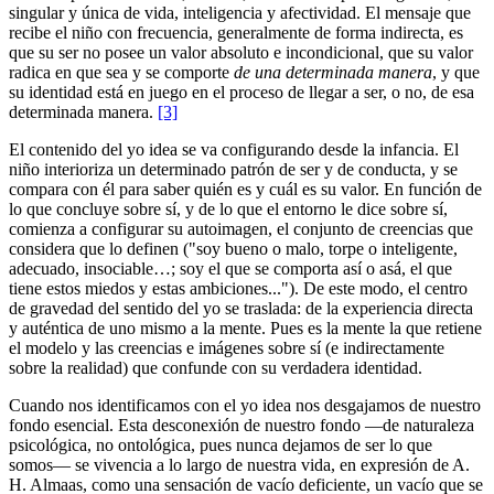
singular y única de vida, inteligencia y afectividad. El mensaje que
recibe el niño con frecuencia, generalmente de forma indirecta, es
que su ser no posee un valor absoluto e incondicional, que su valor
radica en que sea y se comporte
de una determinada manera
, y que
su identidad está en juego en el proceso de llegar a ser, o no, de esa
determinada manera.
[3]
El contenido del yo idea se va configurando desde la infancia. El
niño interioriza un determinado patrón de ser y de conducta, y se
compara con él para saber quién es y cuál es su valor. En función de
lo que concluye sobre sí, y de lo que el entorno le dice sobre sí,
comienza a configurar su autoimagen, el conjunto de creencias que
considera que lo definen ("soy bueno o malo, torpe o inteligente,
adecuado, insociable…; soy el que se comporta así o asá, el que
tiene estos miedos y estas ambiciones..."). De este modo, el centro
de gravedad del sentido del yo se traslada: de la experiencia directa
y auténtica de uno mismo a la mente. Pues es la mente la que retiene
el modelo y las creencias e imágenes sobre sí (e indirectamente
sobre la realidad) que confunde con su verdadera identidad.
Cuando nos identificamos con el yo idea nos desgajamos de nuestro
fondo esencial. Esta desconexión de nuestro fondo ―de naturaleza
psicológica, no ontológica, pues nunca dejamos de ser lo que
somos― se vivencia a lo largo de nuestra vida, en expresión de A.
H. Almaas, como una sensación de vacío deficiente, un vacío que se