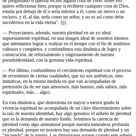
he preguntado si querría recibir alguna cosa de Dios: sobre eso
quiero reflexionar bien, porque si recibiera cualquier cosa de Dios,
estaría por debajo de él o sería inferior a él, como un siervo o un
esclavo, y él, al dar, sería como un señor, y no es así como debe
sucedernos en la vida eterna".
[6]
― Proyectamos, además, nuestra plenitud en un yo ideal
supuestamente espiritual, en una imagen ideal de nosotros mismos
que intentamos lograr y realizar en el tiempo con el fin de sentirnos
valiosos y completos, y confundimos esta dinámica de logro y
consecución, de reforzamiento y engrosamiento de nuestra
pseudoidentidad, con la genuina vida espiritual.
― Por último, confundimos el crecimiento espiritual con el proceso
de revestirnos de ciertas cualidades, que no son auténticas, sino
imitativas, en la misma medida en que van acompañadas de
pretensión (la de ser más amorosos, más buenos, más sabios, más
espirituales, más… algo).
En esta dinámica, que distorsiona en mayor o menor grado la
vivencia espiritual no acompañada de un claro discernimiento sobre
la raíz de nuestra identidad, hay algo genuino: el anhelo de plenitud
que es la demanda de nuestro fondo. Sentimos la carencia de
plenitud como algo antinatural porque nuestra naturaleza profunda
es plenitud, porque en nosotros hay una demanda de plenitud y un
"recuerdo" de la misma. Las distorsiones surgen cuando este anhelo