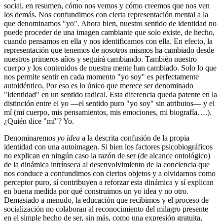
social, en resumen, cómo nos vemos y cómo creemos que nos ven
los demás. Nos confundimos con cierta representación mental a la
que denominamos "yo". Ahora bien, nuestro sentido de identidad no
puede proceder de una imagen cambiante que solo existe, de hecho,
cuando pensamos en ella y nos identificamos con ella. En efecto, la
representación que tenemos de nosotros mismos ha cambiado desde
nuestros primeros años y seguirá cambiando. También nuestro
cuerpo y los contenidos de nuestra mente han cambiado. Solo lo que
nos permite sentir en cada momento "yo soy" es perfectamente
autoidéntico. Por eso es lo único que merece ser denominado
"identidad" en un sentido radical. Esta diferencia queda patente en la
distinción entre el yo ―el sentido puro "yo soy" sin atributos― y el
mí (mi cuerpo, mis pensamientos, mis emociones, mi biografía….).
¿Quién dice "mí"? Yo.
Denominaremos
yo idea
a la descrita confusión de la propia
identidad con una autoimagen. Si bien los factores psicobiográficos
no explican en ningún caso la razón de ser (de alcance ontológico)
de la dinámica intrínseca al desenvolvimiento de la conciencia que
nos conduce a confundimos con ciertos objetos y a olvidarnos como
perceptor puro, sí contribuyen a reforzar esta dinámica y sí explican
en buena medida por qué construimos un yo idea y no otro.
Demasiado a menudo, la educación que recibimos y el proceso de
socialización no colaboran al reconocimiento del milagro presente
en el simple hecho de ser, sin más, como una expresión gratuita,