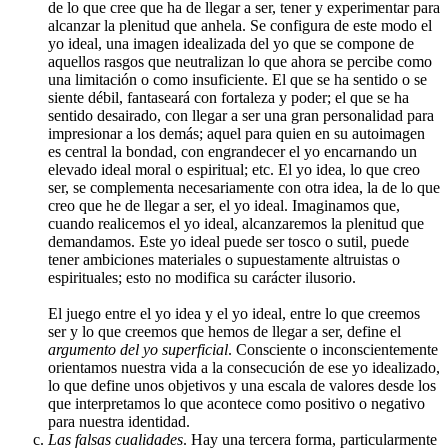
de lo que cree que ha de llegar a ser, tener y experimentar para
alcanzar la plenitud que anhela. Se configura de este modo el
yo ideal, una imagen idealizada del yo que se compone de
aquellos rasgos que neutralizan lo que ahora se percibe como
una limitación o como insuficiente. El que se ha sentido o se
siente débil, fantaseará con fortaleza y poder; el que se ha
sentido desairado, con llegar a ser una gran personalidad para
impresionar a los demás; aquel para quien en su autoimagen
es central la bondad, con engrandecer el yo encarnando un
elevado ideal moral o espiritual; etc. El yo idea, lo que creo
ser, se complementa necesariamente con otra idea, la de lo que
creo que he de llegar a ser, el yo ideal. Imaginamos que,
cuando realicemos el yo ideal, alcanzaremos la plenitud que
demandamos. Este yo ideal puede ser tosco o sutil, puede
tener ambiciones materiales o supuestamente altruistas o
espirituales; esto no modifica su carácter ilusorio.
El juego entre el yo idea y el yo ideal, entre lo que creemos
ser y lo que creemos que hemos de llegar a ser, define el
argumento del yo superficial
. Consciente o inconscientemente
orientamos nuestra vida a la consecución de ese yo idealizado,
lo que define unos objetivos y una escala de valores desde los
que interpretamos lo que acontece como positivo o negativo
para nuestra identidad.
Las falsas cualidades
. Hay una tercera forma, particularmente