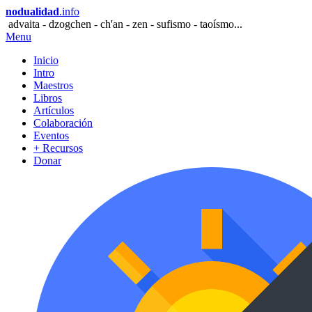
nodualidad
.info
advaita - dzogchen - ch'an - zen - sufismo - taoísmo...
Menu
Inicio
Intro
Maestros
Libros
Artículos
Colaboración
Eventos
+ Recursos
Donar