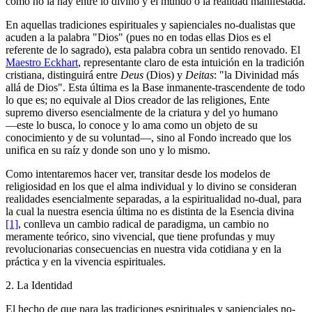
como no la hay entre lo divino y el mundo o la realidad manifestada.
En aquellas tradiciones espirituales y sapienciales no-dualistas que
acuden a la palabra "Dios" (pues no en todas ellas Dios es el
referente de lo sagrado), esta palabra cobra un sentido renovado. El
Maestro Eckhart
, representante claro de esta intuición en la tradición
cristiana, distinguirá entre
Deus
(Dios) y
Deitas
: "la Divinidad más
allá de Dios". Esta última es la Base inmanente-trascendente de todo
lo que es; no equivale al Dios creador de las religiones, Ente
supremo diverso esencialmente de la criatura y del yo humano
―este lo busca, lo conoce y lo ama como un objeto de su
conocimiento y de su voluntad―, sino al Fondo increado que los
unifica en su raíz y donde son uno y lo mismo.
Como intentaremos hacer ver, transitar desde los modelos de
religiosidad en los que el alma individual y lo divino se consideran
realidades esencialmente separadas, a la espiritualidad no-dual, para
la cual la nuestra esencia última no es distinta de la Esencia divina
[1]
, conlleva un cambio radical de paradigma, un cambio no
meramente teórico, sino vivencial, que tiene profundas y muy
revolucionarias consecuencias en nuestra vida cotidiana y en la
práctica y en la vivencia espirituales.
2. La Identidad
El hecho de que para las tradiciones espirituales y sapienciales no-