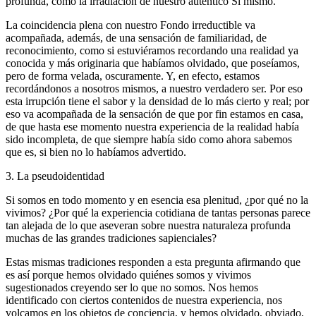
profunda, como la irradiación de nuestro auténtico Sí mismo.
La coincidencia plena con nuestro Fondo irreductible va
acompañada, además, de una sensación de familiaridad, de
reconocimiento, como si estuviéramos recordando una realidad ya
conocida y más originaria que habíamos olvidado, que poseíamos,
pero de forma velada, oscuramente. Y, en efecto, estamos
recordándonos a nosotros mismos, a nuestro verdadero ser. Por eso
esta irrupción tiene el sabor y la densidad de lo más cierto y real; por
eso va acompañada de la sensación de que por fin estamos en casa,
de que hasta ese momento nuestra experiencia de la realidad había
sido incompleta, de que siempre había sido como ahora sabemos
que es, si bien no lo habíamos advertido.
3. La pseudoidentidad
Si somos en todo momento y en esencia esa plenitud, ¿por qué no la
vivimos? ¿Por qué la experiencia cotidiana de tantas personas parece
tan alejada de lo que aseveran sobre nuestra naturaleza profunda
muchas de las grandes tradiciones sapienciales?
Estas mismas tradiciones responden a esta pregunta afirmando que
es así porque hemos olvidado quiénes somos y vivimos
sugestionados creyendo ser lo que no somos. Nos hemos
identificado con ciertos contenidos de nuestra experiencia, nos
volcamos en los objetos de conciencia, y hemos olvidado, obviado,