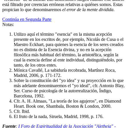
está filtrado por creencias erróneas relativas a quiénes somos. Estas
propician lo que denominaremos
el error de la mente dividida
.
Continúa en Segunda Parte
Notas:
Utilizo aquí el término "esencia" en la misma acepción
presente en los escritos de, por ejemplo, Nicolás de Cusa o el
Maestro Eckhart, para quienes la esencia de los seres creados
no es distinta de la Esencia divina, y no en la acepción
filosófica más habitual del término, la aristotélica, según la
cual la esencia define al ente individual, distinguiéndolo, por
tanto, de los otros entes.
Mónica Cavallé, La sabiduría recobrada, Martínez Roca,
Madrid, 2006, p. 171-172.
Sobre la constitución del "yo idea" y su proyección en lo que
más adelante denominaremos el "yo ideal", cfr. Antonio Blay,
Ser. Curso de psicología de la autorrealización, Índigo,
Barcelona, 1992.
Cfr. A. H. Almaas, "La teoría de los agujeros", en Diamond
Heart. Book one, Shambala, Boston & London, 2000.
Cfr. Ibid.
El fruto de la nada, Siruela, Madrid, 1998, p. 176.
Fuente
:
I Foro de Espiritualidad de la Asociación "Aletheia" -