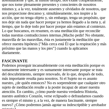
absolutamente y que, al mismo tiempo, nos exalte completamente,
que nos torne plenamente presentes y conscientes de nosotros
mismos y, a la vez, totalmente ausentes y olvidados de nosotros, que
nos proporcione descanso y, simultáneamente, nos inspire a la
acción, que no tenga objeto y, sin embargo, tenga un propósito, que
nos deje sin nada que hacer porque ya hemos llegado a la meta y, al
tiempo, que lo deje todo por hacer porque aún estamos al comienzo.
Lo que buscamos, en resumen, es una meditación que reconcilie
todas nuestras contradicciones internas.¡Mucho pedir! No obstante,
maravilla de las maravillas, ésta es justamente la meditación que
ofrece nuestra hipótesis ["Más cerca está Él que la respiración y más
próximo que las manos y los pies"] cuando la aplicamos
diariamente.
FASCINANTE
Podemos proseguir incansablemente con esta meditación porque es
sumamente interesante y es sumamente interesante porque se trata
del descubrimiento, siempre renovado, de lo que, después de todo,
más importante resulta para nosotros. Si el Sujeto no es asunto
nuestro, ¿de quién entonces? No es sorprendente que cualquier otro
sujeto de meditación resulte a la postre incapaz de atraer nuestra
atención. En cambio, ¿cómo puede nuestra verdadera Historia,
nuestro auténtico Corazón, verse eclipsado o defraudarnos cuando
es siempre el mismo y, a la vez, de manera fascinante, siempre
nuevo? ¿Cómo podremos jamás agotar su indescriptible y arrobador