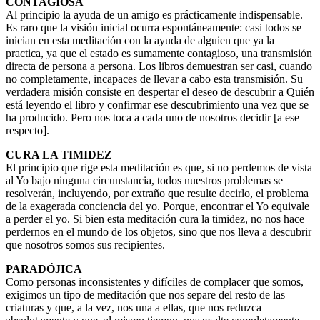
CONTAGIOSA
Al principio la ayuda de un amigo es prácticamente indispensable.
Es raro que la visión inicial ocurra espontáneamente: casi todos se
inician en esta meditación con la ayuda de alguien que ya la
practica, ya que el estado es sumamente contagioso, una transmisión
directa de persona a persona. Los libros demuestran ser casi, cuando
no completamente, incapaces de llevar a cabo esta transmisión. Su
verdadera misión consiste en despertar el deseo de descubrir a Quién
está leyendo el libro y confirmar ese descubrimiento una vez que se
ha producido. Pero nos toca a cada uno de nosotros decidir [a ese
respecto].
CURA LA TIMIDEZ
El principio que rige esta meditación es que, si no perdemos de vista
al Yo bajo ninguna circunstancia, todos nuestros problemas se
resolverán, incluyendo, por extraño que resulte decirlo, el problema
de la exagerada conciencia del yo. Porque, encontrar el Yo equivale
a perder el yo. Si bien esta meditación cura la timidez, no nos hace
perdernos en el mundo de los objetos, sino que nos lleva a descubrir
que nosotros somos sus recipientes.
PARADÓJICA
Como personas inconsistentes y difíciles de complacer que somos,
exigimos un tipo de meditación que nos separe del resto de las
criaturas y que, a la vez, nos una a ellas, que nos reduzca