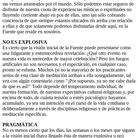
sin vernos arrastrados por el mundo. Sólo podemos estar seguros de
disfrutar de nuestra cuota de experiencias místicas o espirituales no
fluyendo corriente abajo en pos de ellas, sino tan sólo cobrando
conciencia de que siempre estamos ubicados río arriba con relación
a ellas y de que solamente podemos disfrutarlas desde aquí, en la
Fuente que reside en nosotros.
NO ES EXPLOSIVA
Es cierto que la visión inicial de la Fuente puede presentarse como
una fulgurante y estremecedora revelación. ¿Qué otro evento en
nuestra vida es merecedor de mayor celebración? Pero los fuegos
artificiales no son necesarios y el espectáculo, en cualquier caso,
pronto se esfuma. Muchos (si no la mayoría) de los practicantes
serios de esta clase de meditación arriban a ella sosegadamente, tal
vez con algún comentario como "¡Por supuesto, ya no me cabe duda
de que es así!" Todo depende del temperamento individual, de
nuestra formación, de nuestras expectativas cultural-religiosas y, por
encima de todo, de cuánta tensión o estrés psicológico hayamos
acumulado, ya sea sin intención en el curso de la vida cotidiana o
deliberadamente a través de disciplinas religiosas y de prácticas de
meditación específicas.
PRAGMÁTICA
No es menos cierto que los días, las semanas o los meses que siguen
a la visión inicial (haya llegado ésta de manera explosiva o no)