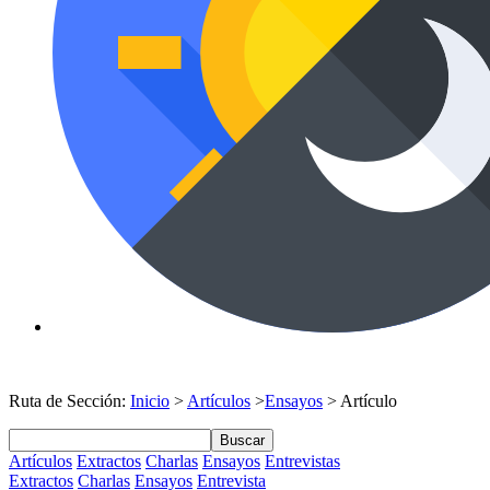
Ruta de Sección:
Inicio
>
Artículos
>
Ensayos
> Artículo
Buscar
Artículos
Extractos
Charlas
Ensayos
Entrevistas
Extractos
Charlas
Ensayos
Entrevista