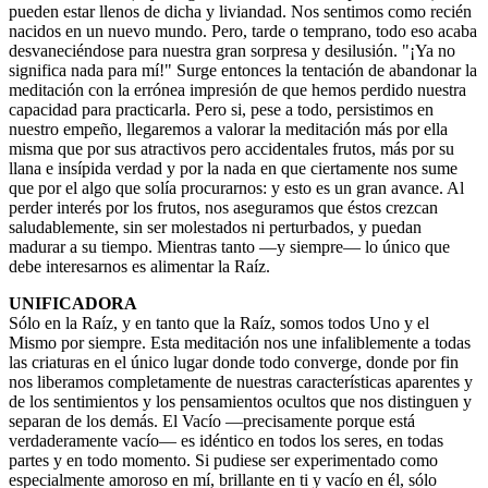
pueden estar llenos de dicha y liviandad. Nos sentimos como recién
nacidos en un nuevo mundo. Pero, tarde o temprano, todo eso acaba
desvaneciéndose para nuestra gran sorpresa y desilusión. "¡Ya no
significa nada para mí!" Surge entonces la tentación de abandonar la
meditación con la errónea impresión de que hemos perdido nuestra
capacidad para practicarla. Pero si, pese a todo, persistimos en
nuestro empeño, llegaremos a valorar la meditación más por ella
misma que por sus atractivos pero accidentales frutos, más por su
llana e insípida verdad y por la nada en que ciertamente nos sume
que por el algo que solía procurarnos: y esto es un gran avance. Al
perder interés por los frutos, nos aseguramos que éstos crezcan
saludablemente, sin ser molestados ni perturbados, y puedan
madurar a su tiempo. Mientras tanto —y siempre— lo único que
debe interesarnos es alimentar la Raíz.
UNIFICADORA
Sólo en la Raíz, y en tanto que la Raíz, somos todos Uno y el
Mismo por siempre. Esta meditación nos une infaliblemente a todas
las criaturas en el único lugar donde todo converge, donde por fin
nos liberamos completamente de nuestras características aparentes y
de los sentimientos y los pensamientos ocultos que nos distinguen y
separan de los demás. El Vacío —precisamente porque está
verdaderamente vacío— es idéntico en todos los seres, en todas
partes y en todo momento. Si pudiese ser experimentado como
especialmente amoroso en mí, brillante en ti y vacío en él, sólo