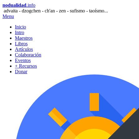
nodualidad
.info
advaita - dzogchen - ch'an - zen - sufismo - taoísmo...
Menu
Inicio
Intro
Maestros
Libros
Artículos
Colaboración
Eventos
+ Recursos
Donar