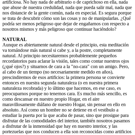
artificiosa. No hay nada de arbitrario o de caprichoso en ella, nada
que abuse de nuestra credulidad, nada que pueda salir mal, nada que
nos distancie de la gente común, nada en especial. Es segura porque
se trata de descubrir cómo son las cosas y no de manipularlas. ¿Qué
podría ser menos peligroso que dejar de engañarnos con respecto a
nosotros mismos y más peligroso que continuar haciéndolo?
NATURAL
Aunque es abiertamente natural desde el principio, esta meditación
va tornándose más natural si cabe y, a la postre, completamente
natural. Al principio necesitaremos probablemente pequeños
recordatorios para aclarar la visión, tales como contar nuestros ojos
(¿qué ojos?) y situarnos de cara a la "no-cara" con un amigo. Pero,
al cabo de un tiempo (no necesariamente medido en años),
prescindiremos de esos artificios: la primera persona se convierte
entonces en nuestra segunda naturaleza (o en nuestra primera
naturaleza recobrada) y lo último que hacemos, en ese caso, es
preocuparnos porque no tenernos cara. Es mucho más sencillo, es
como descansar en nuestro propio Hogar, en el aire
maravillosamente diáfano de nuestro Hogar, sin pensar en ello en
absoluto. Así como un hombre no se detiene en el vestíbulo a
estudiar la puerta por la que acaba de pasar, sino que prosigue para
disfrutar de las comodidades del interior, también nosotros pasamos
a disfrutar de la inmensidad que hay en nuestro interior, y las
portezuelas que nos conducen a ella son reconocidas como artificios