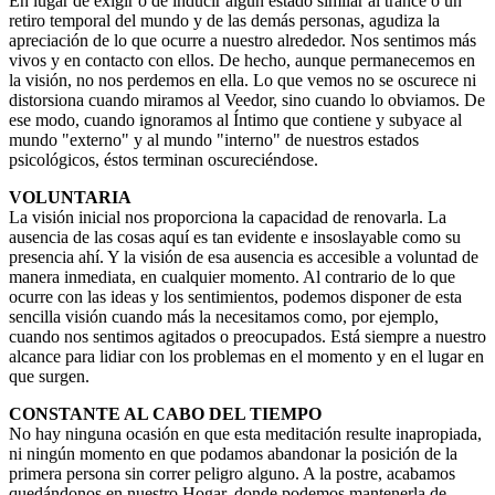
En lugar de exigir o de inducir algún estado similar al trance o un
retiro temporal del mundo y de las demás personas, agudiza la
apreciación de lo que ocurre a nuestro alrededor. Nos sentimos más
vivos y en contacto con ellos. De hecho, aunque permanecemos en
la visión, no nos perdemos en ella. Lo que vemos no se oscurece ni
distorsiona cuando miramos al Veedor, sino cuando lo obviamos. De
ese modo, cuando ignoramos al Íntimo que contiene y subyace al
mundo "externo" y al mundo "interno" de nuestros estados
psicológicos, éstos terminan oscureciéndose.
VOLUNTARIA
La visión inicial nos proporciona la capacidad de renovarla. La
ausencia de las cosas aquí es tan evidente e insoslayable como su
presencia ahí. Y la visión de esa ausencia es accesible a voluntad de
manera inmediata, en cualquier momento. Al contrario de lo que
ocurre con las ideas y los sentimientos, podemos disponer de esta
sencilla visión cuando más la necesitamos como, por ejemplo,
cuando nos sentimos agitados o preocupados. Está siempre a nuestro
alcance para lidiar con los problemas en el momento y en el lugar en
que surgen.
CONSTANTE AL CABO DEL TIEMPO
No hay ninguna ocasión en que esta meditación resulte inapropiada,
ni ningún momento en que podamos abandonar la posición de la
primera persona sin correr peligro alguno. A la postre, acabamos
quedándonos en nuestro Hogar, donde podemos mantenerla de