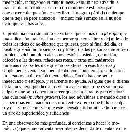
meditación, incluyendo el mindfulness. Para un neo-advaitín la
práctica del mindfulness es sólo un montón de esfuerzo para
convencerte de que aún no eres libre. Una gran pérdida de tiempo
que te deja en peor situación ―incluso más sumido en la ilusión―
de lo que estabas antes.
El problema con este punto de vista es que es más una
filosofía
que
una aplicación práctica. Puedes pensar que eres libre y dejar de lado
todas las ideas de no-libertad que quieras, pero al final del día, es
posible que aún no te sientas muy libre. Si a las personas que sufren
problemas del mundo reales como estrés, ansiedad, depresión,
adicción a las drogas, relaciones rotas, y otras mil catástrofes
humanas más, se les dice que "no se aferren a esas historias y
simplemente sientan su libertad inherente" pueden parecerle como
un juego mental increíblemente cínico. Puede hacerte sentir
inadecuado o estúpido, y realmente no ayuda. Al igual que el dilema
de la nueva era que dice a las víctimas de cáncer que es su propia
culpa, y que sólo tienen que creer que están curados para efectuar
una cura real (
muchas gracias
), los neo-advaitines a menudo dicen a
las personas en situación de sufrimiento extremo que todo es culpa
suya ― y no es raro ver que este mensaje oh-tan-útil se imparte con
un aire de superioridad y suficiencia.
En una observación más profunda, si comienzas a hacer la (no-
práctica) que el neo-advaita prescribe, es decir, darte cuenta de que