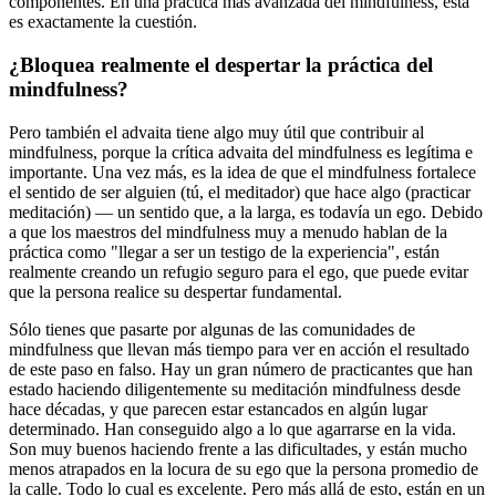
componentes. En una práctica más avanzada del mindfulness, esta
es exactamente la cuestión.
¿Bloquea realmente el despertar la práctica del
mindfulness?
Pero también el advaita tiene algo muy útil que contribuir al
mindfulness, porque la crítica advaita del mindfulness es legítima e
importante. Una vez más, es la idea de que el mindfulness fortalece
el sentido de ser alguien (tú, el meditador) que hace algo (practicar
meditación) ― un sentido que, a la larga, es todavía un ego. Debido
a que los maestros del mindfulness muy a menudo hablan de la
práctica como "llegar a ser un testigo de la experiencia", están
realmente creando un refugio seguro para el ego, que puede evitar
que la persona realice su despertar fundamental.
Sólo tienes que pasarte por algunas de las comunidades de
mindfulness que llevan más tiempo para ver en acción el resultado
de este paso en falso. Hay un gran número de practicantes que han
estado haciendo diligentemente su meditación mindfulness desde
hace décadas, y que parecen estar estancados en algún lugar
determinado. Han conseguido algo a lo que agarrarse en la vida.
Son muy buenos haciendo frente a las dificultades, y están mucho
menos atrapados en la locura de su ego que la persona promedio de
la calle. Todo lo cual es excelente. Pero más allá de esto, están en un