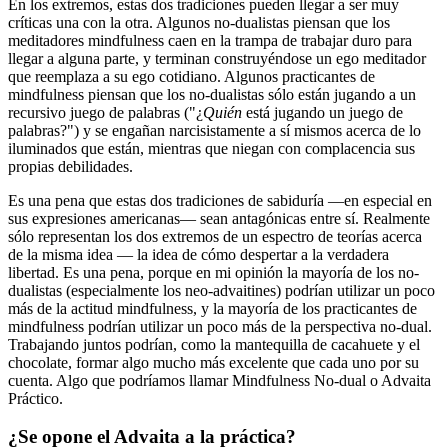
En los extremos, estas dos tradiciones pueden llegar a ser muy
críticas una con la otra. Algunos no-dualistas piensan que los
meditadores mindfulness caen en la trampa de trabajar duro para
llegar a alguna parte, y terminan construyéndose un ego meditador
que reemplaza a su ego cotidiano. Algunos practicantes de
mindfulness piensan que los no-dualistas sólo están jugando a un
recursivo juego de palabras ("¿
Quién
está jugando un juego de
palabras?") y se engañan narcisistamente a sí mismos acerca de lo
iluminados que están, mientras que niegan con complacencia sus
propias debilidades.
Es una pena que estas dos tradiciones de sabiduría ―en especial en
sus expresiones americanas― sean antagónicas entre sí. Realmente
sólo representan los dos extremos de un espectro de teorías acerca
de la misma idea ― la idea de cómo despertar a la verdadera
libertad. Es una pena, porque en mi opinión la mayoría de los no-
dualistas (especialmente los neo-advaitines) podrían utilizar un poco
más de la actitud mindfulness, y la mayoría de los practicantes de
mindfulness podrían utilizar un poco más de la perspectiva no-dual.
Trabajando juntos podrían, como la mantequilla de cacahuete y el
chocolate, formar algo mucho más excelente que cada uno por su
cuenta. Algo que podríamos llamar Mindfulness No-dual o Advaita
Práctico.
¿Se opone el Advaita a la práctica?