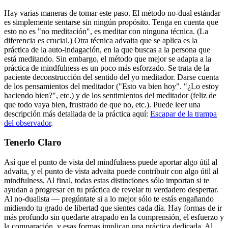
Hay varias maneras de tomar este paso. El método no-dual estándar
es simplemente sentarse sin ningún propósito. Tenga en cuenta que
esto no es "no meditación", es meditar con ninguna técnica. (La
diferencia es crucial.) Otra técnica advaita que se aplica es la
práctica de la auto-indagación, en la que buscas a la persona que
está meditando. Sin embargo, el método que mejor se adapta a la
práctica de mindfulness es un poco más esforzado. Se trata de la
paciente deconstrucción del sentido del yo meditador. Darse cuenta
de los pensamientos del meditador ("Esto va bien hoy". "¿Lo estoy
haciendo bien?", etc.) y de los sentimientos del meditador (feliz de
que todo vaya bien, frustrado de que no, etc.). Puede leer una
descripción más detallada de la práctica aquí:
Escapar de la trampa
del observador
.
Tenerlo Claro
Así que el punto de vista del mindfulness puede aportar algo útil al
advaita, y el punto de vista advaita puede contribuir con algo útil al
mindfulness. Al final, todas estas distinciones sólo importan si te
ayudan a progresar en tu práctica de revelar tu verdadero despertar.
Al no-dualista ― pregúntate si a lo mejor sólo te estás engañando
midiendo tu grado de libertad que sientes cada día. Hay formas de ir
más profundo sin quedarte atrapado en la comprensión, el esfuerzo y
la comparación, y esas formas implican una práctica dedicada. Al