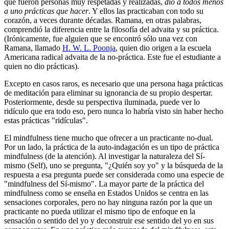
que fueron personas muy respetadas y realizadas,
dio a todos menos
a uno prácticas que hacer
. Y ellos las practicaban con todo su
corazón, a veces durante décadas. Ramana, en otras palabras,
comprendió la diferencia entre la filosofía del advaita y su práctica.
(Irónicamente, fue alguien que se encontró sólo una vez con
Ramana, llamado
H. W. L. Poonja
, quien dio origen a la escuela
Americana radical advaita de la no-práctica. Este fue el estudiante a
quien no dio prácticas).
Excepto en casos raros, es necesario que una persona haga prácticas
de meditación para eliminar su ignorancia de su propio despertar.
Posteriormente, desde su perspectiva iluminada, puede ver lo
ridículo que era todo eso, pero nunca lo habría visto sin haber hecho
estas prácticas "ridículas".
El mindfulness tiene mucho que ofrecer a un practicante no-dual.
Por un lado, la práctica de la auto-indagación es un tipo de práctica
mindfulness (de la atención). Al investigar la naturaleza del Sí-
mismo (Self), uno se pregunta, "¿Quién soy yo" y la búsqueda de la
respuesta a esa pregunta puede ser considerada como una especie de
"mindfulness del Sí-mismo". La mayor parte de la práctica del
mindfulness como se enseña en Estados Unidos se centra en las
sensaciones corporales, pero no hay ninguna razón por la que un
practicante no pueda utilizar el mismo tipo de enfoque en la
sensación o sentido del yo y deconstruir ese sentido del yo en sus