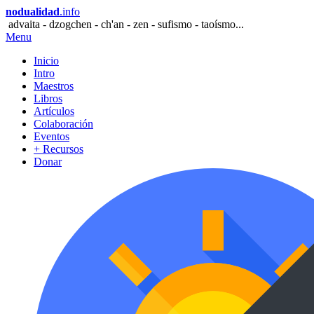
nodualidad
.info
advaita - dzogchen - ch'an - zen - sufismo - taoísmo...
Menu
Inicio
Intro
Maestros
Libros
Artículos
Colaboración
Eventos
+ Recursos
Donar