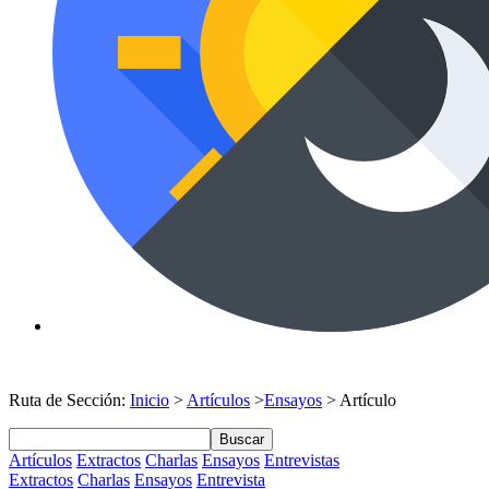
Ruta de Sección:
Inicio
>
Artículos
>
Ensayos
> Artículo
Buscar
Artículos
Extractos
Charlas
Ensayos
Entrevistas
Extractos
Charlas
Ensayos
Entrevista