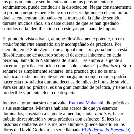
tus pensamientos y sentimientos no son tus pensamientos y
sentimientos, puede conducir a la disociación. Negar constantemente
tu propio cuerpo y mente tiene un coste, y algunos en el camino no-
dual se encuentran atrapados en la trampa de la falta de sentido
durante muchos años, sin darse cuenta de que se han quedado
sumidos en la identificación con este yo que "nada le importa".
El punto de vista advaita, aunque filosóficamente potente, no era
tradicionalmente
enseñado sin ir acompañado de prácticas. Por
ejemplo, en el Soto Zen ―que al igual que la mayoría budista está
filosóficamente de acuerdo sobre el despertar inherente en cada
persona, llamado la Naturaleza de Buda― se anima a la gente a
hacer una práctica conocida como "solo sentarse" (
shikantaza
). Solo
sentarse es simplemente sentarse, una práctica que no es una
práctica. Tradicionalmente sin embargo, un monje o monja podría
hacer esta no-práctica durante decenas de miles de horas de su vida.
Para ser una no-práctica, es una gran cantidad de práctica, y tiene un
predecible y potente efecto de despertar.
Incluso el gran maestro de advaita,
Ramana Maharshi
, dio prácticas
a sus estudiantes. Mientras hablaba acerca de que ya estamos
iluminados, enseñaba a la gente a meditar, cantar
mantras
, hacer
trabajo de respiración y otras prácticas con esfuerzo. Si lees las
historias detalladas de sus mejores alumnos (puede hacerlo en los
libros de David Godman, la serie llamada
El Poder de la Presencia
)