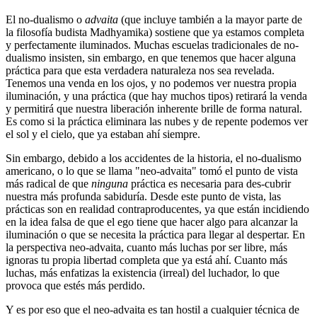
El no-dualismo o
advaita
(que incluye también a la mayor parte de
la filosofía budista Madhyamika) sostiene que ya estamos completa
y perfectamente iluminados. Muchas escuelas tradicionales de no-
dualismo insisten, sin embargo, en que tenemos que hacer alguna
práctica para que esta verdadera naturaleza nos sea revelada.
Tenemos una venda en los ojos, y no podemos ver nuestra propia
iluminación, y una práctica (que hay muchos tipos) retirará la venda
y permitirá que nuestra liberación inherente brille de forma natural.
Es como si la práctica eliminara las nubes y de repente podemos ver
el sol y el cielo, que ya estaban ahí siempre.
Sin embargo, debido a los accidentes de la historia, el no-dualismo
americano, o lo que se llama "neo-advaita" tomó el punto de vista
más radical de que
ninguna
práctica es necesaria para des-cubrir
nuestra más profunda sabiduría. Desde este punto de vista, las
prácticas son en realidad contraproducentes, ya que están incidiendo
en la idea falsa de que el ego tiene que hacer algo para alcanzar la
iluminación o que se necesita la práctica para llegar al despertar. En
la perspectiva neo-advaita, cuanto más luchas por ser libre, más
ignoras tu propia libertad completa que ya está ahí. Cuanto más
luchas, más enfatizas la existencia (irreal) del luchador, lo que
provoca que estés más perdido.
Y es por eso que el neo-advaita es tan hostil a cualquier técnica de