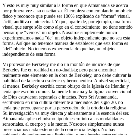
Y esto es muy muy similar a la forma en que Atmananda se acerca
por primera vez a su enseñanza. Él empieza contemplando un objeto
físico y reconoce que puede ser 100% explicado de "forma" visual,
táctil, auditiva e intelectual. Y que, aparte de, por ejemplo, una forma
visual que surge sólo como algo en el conocimiento, no tiene sentido
pensar que "vemos" un objeto. Nosotros simplemente nunca
experimentamos nada "de" un objeto independiente que no sea esta
forma. Así que no tenemos manera de establecer que esta forma es
"del" objeto. No tenemos experiencia de que hay un objeto
independiente de esta forma.
Mi profesor de Berkeley me dio un montón de indicios de que
Berkeley fue en realidad un no-dualista; pero para encontrar
realmente este elemento en la obra de Berkeley, uno debe cultivar la
habilidad de la lectura esotérica y hermenéutica. A nivel superficial,
al menos, Berkeley escribía como obispo de la Iglesia de Irlanda; y
tenía que escribir como si la mente humana y la figura convencional
de Dios estuvieran separadas e intactas. Pero Sri Atmananda,
escribiendo en una cultura diferente a mediados del siglo 20, no
tenía que preocuparse por la persecución de la ortodoxia religiosa.
Su investigación va muy directa y abiertamente a la esencia del ser.
Atmananda aplica el mismo tipo de escrutinio a las modalidades
sensoriales, al cuerpo y a la mente. Nosotros simplemente nunca
presenciamos nada externo de la conciencia testigo. No hay
evidencia de poder ver una limitación, o una brecha entre sujeto y