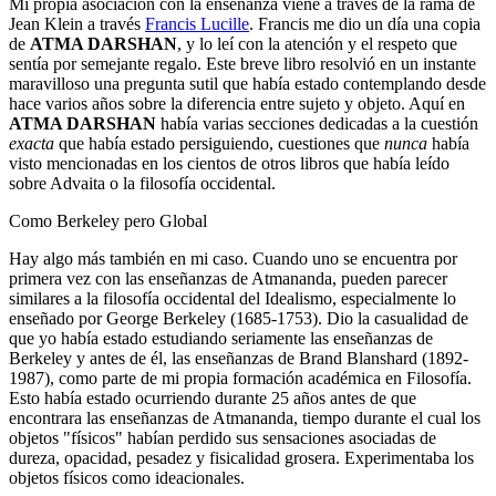
Mi propia asociación con la enseñanza viene a través de la rama de
Jean Klein a través
Francis Lucille
. Francis me dio un día una copia
de
ATMA DARSHAN
, y lo leí con la atención y el respeto que
sentía por semejante regalo. Este breve libro resolvió en un instante
maravilloso una pregunta sutil que había estado contemplando desde
hace varios años sobre la diferencia entre sujeto y objeto. Aquí en
ATMA DARSHAN
había varias secciones dedicadas a la cuestión
exacta
que había estado persiguiendo, cuestiones que
nunca
había
visto mencionadas en los cientos de otros libros que había leído
sobre Advaita o la filosofía occidental.
Como Berkeley pero Global
Hay algo más también en mi caso. Cuando uno se encuentra por
primera vez con las enseñanzas de Atmananda, pueden parecer
similares a la filosofía occidental del Idealismo, especialmente lo
enseñado por George Berkeley (1685-1753). Dio la casualidad de
que yo había estado estudiando seriamente las enseñanzas de
Berkeley y antes de él, las enseñanzas de Brand Blanshard (1892-
1987), como parte de mi propia formación académica en Filosofía.
Esto había estado ocurriendo durante 25 años antes de que
encontrara las enseñanzas de Atmananda, tiempo durante el cual los
objetos "físicos" habían perdido sus sensaciones asociadas de
dureza, opacidad, pesadez y fisicalidad grosera. Experimentaba los
objetos físicos como ideacionales.