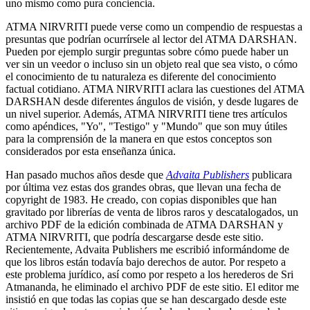
uno mismo como pura conciencia.
ATMA NIRVRITI puede verse como un compendio de respuestas a
presuntas que podrían ocurrírsele al lector del ATMA DARSHAN.
Pueden por ejemplo surgir preguntas sobre cómo puede haber un
ver sin un veedor o incluso sin un objeto real que sea visto, o cómo
el conocimiento de tu naturaleza es diferente del conocimiento
factual cotidiano. ATMA NIRVRITI aclara las cuestiones del ATMA
DARSHAN desde diferentes ángulos de visión, y desde lugares de
un nivel superior. Además, ATMA NIRVRITI tiene tres artículos
como apéndices, "Yo", "Testigo" y "Mundo" que son muy útiles
para la comprensión de la manera en que estos conceptos son
considerados por esta enseñanza única.
Han pasado muchos años desde que
Advaita Publishers
publicara
por última vez estas dos grandes obras, que llevan una fecha de
copyright de 1983. He creado, con copias disponibles que han
gravitado por librerías de venta de libros raros y descatalogados, un
archivo PDF de la edición combinada de ATMA DARSHAN y
ATMA NIRVRITI, que podría descargarse desde este sitio.
Recientemente, Advaita Publishers me escribió informándome de
que los libros están todavía bajo derechos de autor. Por respeto a
este problema jurídico, así como por respeto a los herederos de Sri
Atmananda, he eliminado el archivo PDF de este sitio. El editor me
insistió en que todas las copias que se han descargado desde este