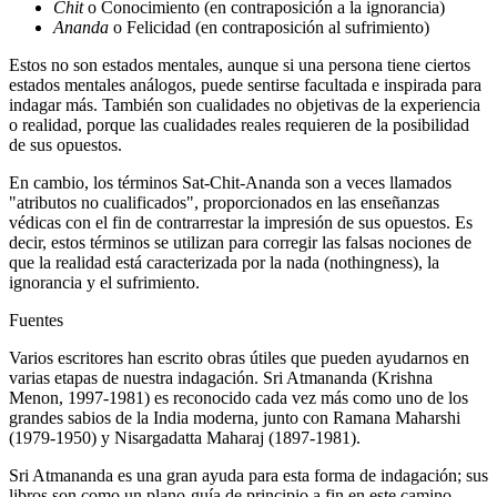
Chit
o Conocimiento (en contraposición a la ignorancia)
Ananda
o Felicidad (en contraposición al sufrimiento)
Estos no son estados mentales, aunque si una persona tiene ciertos
estados mentales análogos, puede sentirse facultada e inspirada para
indagar más. También son cualidades no objetivas de la experiencia
o realidad, porque las cualidades reales requieren de la posibilidad
de sus opuestos.
En cambio, los términos Sat-Chit-Ananda son a veces llamados
"atributos no cualificados", proporcionados en las enseñanzas
védicas con el fin de contrarrestar la impresión de sus opuestos. Es
decir, estos términos se utilizan para corregir las falsas nociones de
que la realidad está caracterizada por la nada (nothingness), la
ignorancia y el sufrimiento.
Fuentes
Varios escritores han escrito obras útiles que pueden ayudarnos en
varias etapas de nuestra indagación. Sri Atmananda (Krishna
Menon, 1997-1981) es reconocido cada vez más como uno de los
grandes sabios de la India moderna, junto con Ramana Maharshi
(1979-1950) y Nisargadatta Maharaj (1897-1981).
Sri Atmananda es una gran ayuda para esta forma de indagación; sus
libros son como un plano-guía de principio a fin en este camino.