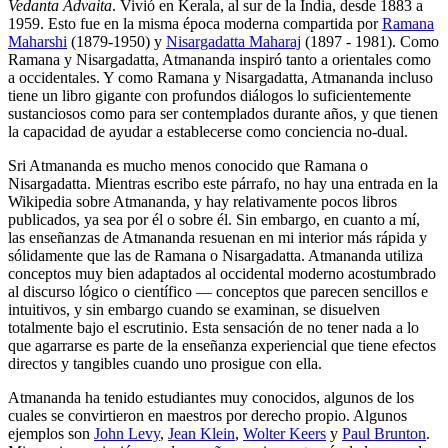
Vedanta Advaita
. Vivió en Kerala, al sur de la India, desde 1883 a
1959. Esto fue en la misma época moderna compartida por
Ramana
Maharshi
(1879-1950) y
Nisargadatta Maharaj
(1897 - 1981). Como
Ramana y Nisargadatta, Atmananda inspiró tanto a orientales como
a occidentales. Y como Ramana y Nisargadatta, Atmananda incluso
tiene un libro gigante con profundos diálogos lo suficientemente
sustanciosos como para ser contemplados durante años, y que tienen
la capacidad de ayudar a establecerse como conciencia no-dual.
Sri Atmananda es mucho menos conocido que Ramana o
Nisargadatta. Mientras escribo este párrafo, no hay una entrada en la
Wikipedia sobre Atmananda, y hay relativamente pocos libros
publicados, ya sea por él o sobre él. Sin embargo, en cuanto a mí,
las enseñanzas de Atmananda resuenan en mi interior más rápida y
sólidamente que las de Ramana o Nisargadatta. Atmananda utiliza
conceptos muy bien adaptados al occidental moderno acostumbrado
al discurso lógico o científico ― conceptos que parecen sencillos e
intuitivos, y sin embargo cuando se examinan, se disuelven
totalmente bajo el escrutinio. Esta sensación de no tener nada a lo
que agarrarse es parte de la enseñanza experiencial que tiene efectos
directos y tangibles cuando uno prosigue con ella.
Atmananda ha tenido estudiantes muy conocidos, algunos de los
cuales se convirtieron en maestros por derecho propio. Algunos
ejemplos son
John Levy
,
Jean Klein
,
Wolter Keers
y
Paul Brunton
.