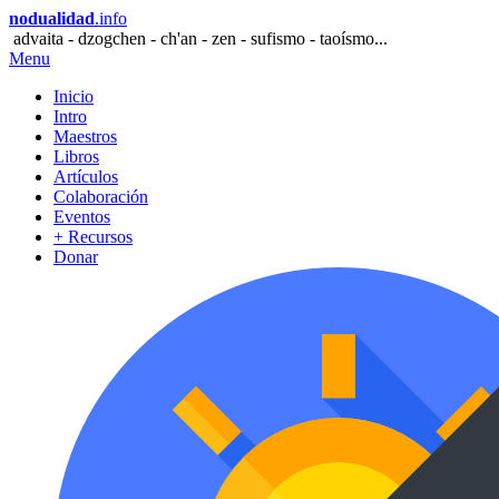
nodualidad
.info
advaita - dzogchen - ch'an - zen - sufismo - taoísmo...
Menu
Inicio
Intro
Maestros
Libros
Artículos
Colaboración
Eventos
+ Recursos
Donar