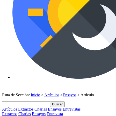
Ruta de Sección:
Inicio
>
Artículos
>
Ensayos
> Artículo
Buscar
Artículos
Extractos
Charlas
Ensayos
Entrevistas
Extractos
Charlas
Ensayos
Entrevista