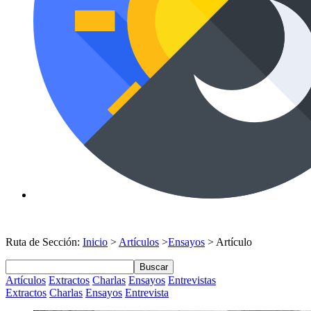
Ruta de Sección:
Inicio
>
Artículos
>
Ensayos
> Artículo
Buscar
Artículos
Extractos
Charlas
Ensayos
Entrevistas
Extractos
Charlas
Ensayos
Entrevista