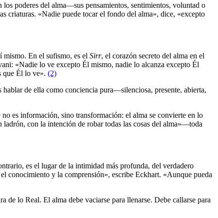
en los poderes del alma―sus pensamientos, sentimientos, voluntad o
s criaturas. «Nadie puede tocar el fondo del alma», dice, «excepto
sí mismo. En el sufismo, es el
Sirr
, el corazón secreto del alma en el
lyani: «Nadie lo ve excepto Él mismo, nadie lo alcanza excepto Él
 que Él lo ve».
(2)
 hablar de ella como conciencia pura―silenciosa, presente, abierta,
e no es información, sino transformación: el alma se convierte en lo
n ladrón, con la intención de robar todas las cosas del alma»―toda
ontrario, es el lugar de la intimidad más profunda, del verdadero
do el conocimiento y la comprensión», escribe Eckhart. «Aunque pueda
a de lo Real. El alma debe vaciarse para llenarse. Debe callarse para