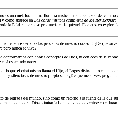
o es una metáfora ni una floritura mística, sino el corazón del camino es
tal y como aparece en
Las obras místicas completas de Meister Eckhart
(
donde la Palabra eterna se pronuncia en la quietud. Este ensayo explora
 si mantenemos cerradas las persianas de nuestro corazón? ¿De qué sirve
ra pero nunca se vive?
 conformarnos con nobles conceptos de Dios, ni con ecos de la verdad en 
 está esperando nacer.
o―lo que el cristianismo llama el Hijo, el Logos divino―no es un aconte
uilas y silenciosas de nuestro propio ser. «¿De qué me sirve», pregunta
cto de retirada del mundo, sino como un retorno a la fuente de la que s
lemente conocer a Dios o imitar la bondad, sino convertirse en el lugar