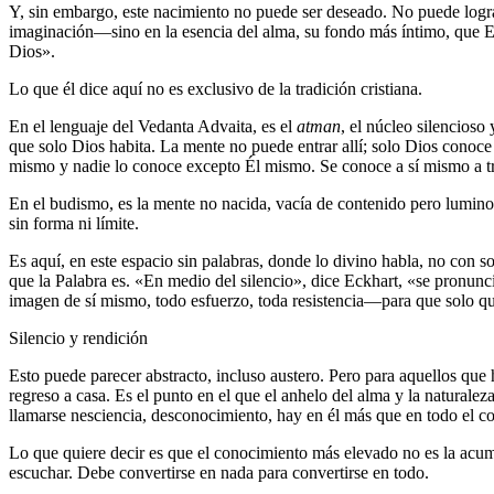
Y, sin embargo, este nacimiento no puede ser deseado. No puede logr
imaginación―sino en la esencia del alma, su fondo más íntimo, que Ec
Dios».
Lo que él dice aquí no es exclusivo de la tradición cristiana.
En el lenguaje del Vedanta Advaita, es el
atman
, el núcleo silencioso
que solo Dios habita. La mente no puede entrar allí; solo Dios conoce
mismo y nadie lo conoce excepto Él mismo. Se conoce a sí mismo a t
En el budismo, es la mente no nacida, vacía de contenido pero lumino
sin forma ni límite.
Es aquí, en este espacio sin palabras, donde lo divino habla, no con so
que la Palabra es. «En medio del silencio», dice Eckhart, «se pronunc
imagen de sí mismo, todo esfuerzo, toda resistencia―para que solo qu
Silencio y rendición
Esto puede parecer abstracto, incluso austero. Pero para aquellos que h
regreso a casa. Es el punto en el que el anhelo del alma y la natura
llamarse nesciencia, desconocimiento, hay en él más que en todo el c
Lo que quiere decir es que el conocimiento más elevado no es la acumu
escuchar. Debe convertirse en nada para convertirse en todo.