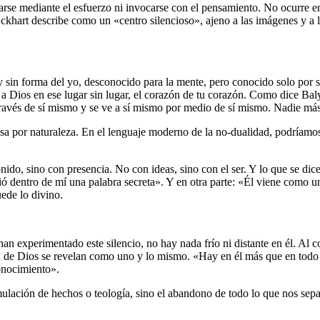
arse mediante el esfuerzo ni invocarse con el pensamiento. No ocurre 
khart describe como un «centro silencioso», ajeno a las imágenes y a la
 y sin forma del yo, desconocido para la mente, pero conocido solo por 
 a Dios en ese lugar sin lugar, el corazón de tu corazón. Como dice Ba
ravés de sí mismo y se ve a sí mismo por medio de sí mismo. Nadie más
sa por naturaleza. En el lenguaje moderno de la no-dualidad, podríamos
nido, sino con presencia. No con ideas, sino con el ser. Y lo que se dic
ió dentro de mí una palabra secreta». Y en otra parte: «Él viene como u
ede lo divino.
an experimentado este silencio, no hay nada frío ni distante en él. Al c
leza de Dios se revelan como uno y lo mismo. «Hay en él más que en to
onocimiento».
lación de hechos o teología, sino el abandono de todo lo que nos separ