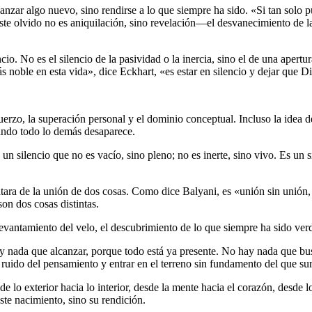
nzar algo nuevo, sino rendirse a lo que siempre ha sido. «Si tan solo pu
 Este olvido no es aniquilación, sino revelación―el desvanecimiento de 
cio. No es el silencio de la pasividad o la inercia, sino el de una apert
noble en esta vida», dice Eckhart, «es estar en silencio y dejar que Dio
uerzo, la superación personal y el dominio conceptual. Incluso la idea 
uando todo lo demás desaparece.
n silencio que no es vacío, sino pleno; no es inerte, sino vivo. Es un si
atara de la unión de dos cosas. Como dice Balyani, es «unión sin unión, 
on dos cosas distintas.
levantamiento del velo, el descubrimiento de lo que siempre ha sido ver
 nada que alcanzar, porque todo está ya presente. No hay nada que bus
l ruido del pensamiento y entrar en el terreno sin fundamento del que 
sde lo exterior hacia lo interior, desde la mente hacia el corazón, desd
ste nacimiento, sino su rendición.