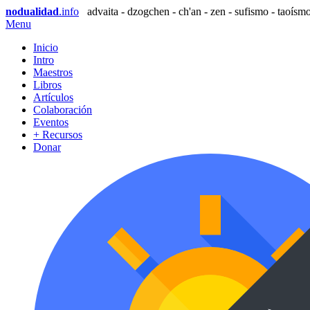
nodualidad
.info
advaita - dzogchen - ch'an - zen - sufismo - taoísmo
Menu
Inicio
Intro
Maestros
Libros
Artículos
Colaboración
Eventos
+ Recursos
Donar