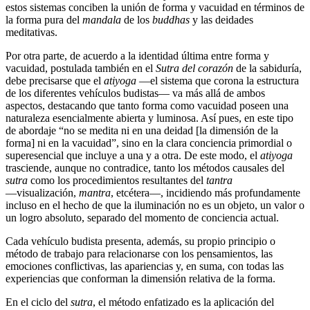
estos sistemas conciben la unión de forma y vacuidad en términos de
la forma pura del
mandala
de los
buddhas
y las deidades
meditativas.
Por otra parte, de acuerdo a la identidad última entre forma y
vacuidad, postulada también en el
Sutra del corazón
de la sabiduría,
debe precisarse que el
atiyoga
―el sistema que corona la estructura
de los diferentes vehículos budistas― va más allá de ambos
aspectos, destacando que tanto forma como vacuidad poseen una
naturaleza esencialmente abierta y luminosa. Así pues, en este tipo
de abordaje “no se medita ni en una deidad [la dimensión de la
forma] ni en la vacuidad”, sino en la clara conciencia primordial o
superesencial que incluye a una y a otra. De este modo, el
atiyoga
trasciende, aunque no contradice, tanto los métodos causales del
sutra
como los procedimientos resultantes del
tantra
―visualización,
mantra
, etcétera―, incidiendo más profundamente
incluso en el hecho de que la iluminación no es un objeto, un valor o
un logro absoluto, separado del momento de conciencia actual.
Cada vehículo budista presenta, además, su propio principio o
método de trabajo para relacionarse con los pensamientos, las
emociones conflictivas, las apariencias y, en suma, con todas las
experiencias que conforman la dimensión relativa de la forma.
En el ciclo del
sutra
, el método enfatizado es la aplicación del