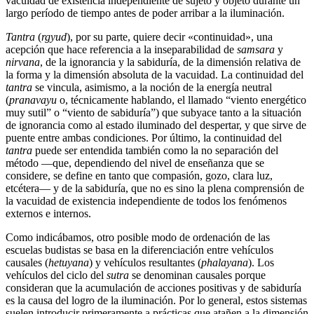
vacuidad de existencia independiente de sujeto y objeto durante un
largo período de tiempo antes de poder arribar a la iluminación.
Tantra
(
rgyud
), por su parte, quiere decir «continuidad», una
acepción que hace referencia a la inseparabilidad de
samsara
y
nirvana
, de la ignorancia y la sabiduría, de la dimensión relativa de
la forma y la dimensión absoluta de la vacuidad. La continuidad del
tantra
se vincula, asimismo, a la noción de la energía neutral
(
pranavayu
o, técnicamente hablando, el llamado “viento energético
muy sutil” o “viento de sabiduría”) que subyace tanto a la situación
de ignorancia como al estado iluminado del despertar, y que sirve de
puente entre ambas condiciones. Por último, la continuidad del
tantra
puede ser entendida también como la no separación del
método ―que, dependiendo del nivel de enseñanza que se
considere, se define en tanto que compasión, gozo, clara luz,
etcétera― y de la sabiduría, que no es sino la plena comprensión de
la vacuidad de existencia independiente de todos los fenómenos
externos e internos.
Como indicábamos, otro posible modo de ordenación de las
escuelas budistas se basa en la diferenciación entre vehículos
causales (
hetuyana
) y vehículos resultantes (
phalayana
). Los
vehículos del ciclo del
sutra
se denominan causales porque
consideran que la acumulación de acciones positivas y de sabiduría
es la causa del logro de la iluminación. Por lo general, estos sistemas
suelen introducir primeramente a prácticas que atañen a la dimensión