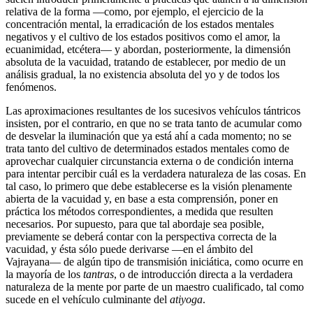
relativa de la forma ―como, por ejemplo, el ejercicio de la
concentración mental, la erradicación de los estados mentales
negativos y el cultivo de los estados positivos como el amor, la
ecuanimidad, etcétera― y abordan, posteriormente, la dimensión
absoluta de la vacuidad, tratando de establecer, por medio de un
análisis gradual, la no existencia absoluta del yo y de todos los
fenómenos.
Las aproximaciones resultantes de los sucesivos vehículos tántricos
insisten, por el contrario, en que no se trata tanto de acumular como
de desvelar la iluminación que ya está ahí a cada momento; no se
trata tanto del cultivo de determinados estados mentales como de
aprovechar cualquier circunstancia externa o de condición interna
para intentar percibir cuál es la verdadera naturaleza de las cosas. En
tal caso, lo primero que debe establecerse es la visión plenamente
abierta de la vacuidad y, en base a esta comprensión, poner en
práctica los métodos correspondientes, a medida que resulten
necesarios. Por supuesto, para que tal abordaje sea posible,
previamente se deberá contar con la perspectiva correcta de la
vacuidad, y ésta sólo puede derivarse ―en el ámbito del
Vajrayana― de algún tipo de transmisión iniciática, como ocurre en
la mayoría de los
tantras
, o de introducción directa a la verdadera
naturaleza de la mente por parte de un maestro cualificado, tal como
sucede en el vehículo culminante del
atiyoga
.