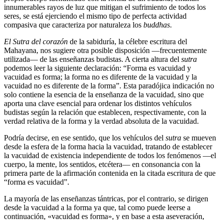
innumerables rayos de luz que mitigan el sufrimiento de todos los
seres, se está ejerciendo el mismo tipo de perfecta actividad
compasiva que caracteriza por naturaleza los
buddhas
.
El Sutra del corazón
de la sabiduría, la célebre escritura del
Mahayana, nos sugiere otra posible disposición ―frecuentemente
utilizada― de las enseñanzas budistas. A cierta altura del
sutra
podemos leer la siguiente declaración: “Forma es vacuidad y
vacuidad es forma; la forma no es diferente de la vacuidad y la
vacuidad no es diferente de la forma”. Esta paradójica indicación no
solo contiene la esencia de la enseñanza de la vacuidad, sino que
aporta una clave esencial para ordenar los distintos vehículos
budistas según la relación que establecen, respectivamente, con la
verdad relativa de la forma y la verdad absoluta de la vacuidad.
Podría decirse, en ese sentido, que los vehículos del
sutra
se mueven
desde la esfera de la forma hacia la vacuidad, tratando de establecer
la vacuidad de existencia independiente de todos los fenómenos ―el
cuerpo, la mente, los sentidos, etcétera― en consonancia con la
primera parte de la afirmación contenida en la citada escritura de que
“forma es vacuidad”.
La mayoría de las enseñanzas tántricas, por el contrario, se dirigen
desde la vacuidad a la forma ya que, tal como puede leerse a
continuación, «vacuidad es forma», y en base a esta aseveración,