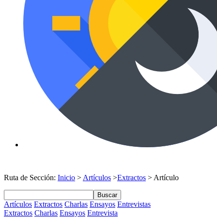
Ruta de Sección:
Inicio
>
Artículos
>
Extractos
> Artículo
Buscar
Artículos
Extractos
Charlas
Ensayos
Entrevistas
Extractos
Charlas
Ensayos
Entrevista