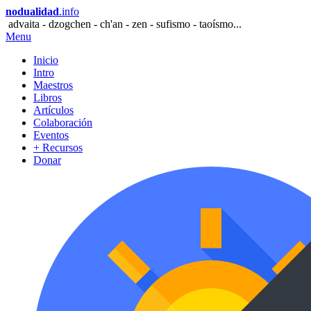
nodualidad
.info
advaita - dzogchen - ch'an - zen - sufismo - taoísmo...
Menu
Inicio
Intro
Maestros
Libros
Artículos
Colaboración
Eventos
+ Recursos
Donar