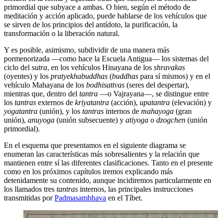
primordial que subyace a ambas. O bien, según el método de
meditación y acción aplicado, puede hablarse de los vehículos que
se sirven de los principios del antídoto, la purificación, la
transformación o la liberación natural.
Y es posible, asimismo, subdividir de una manera más
pormenorizada ―como hace la Escuela Antigua― los sistemas del
ciclo del
sutra
, en los vehículos Hinayana de los
shravakas
(oyentes) y los
pratyekhabuddhas
(
buddhas
para sí mismos) y en el
vehículo Mahayana de los
bodhisattvas
(seres del despertar),
mientras que, dentro del
tantra
―o Vajrayana―, se distingue entre
los
tantras
externos de
kriyatantra
(acción),
upatantra
(elevación) y
yogatantra
(unión), y los
tantras
internos de
mahayoga
(gran
unión),
anuyoga
(unión subsecuente) y
atiyoga
o
dzogchen
(unión
primordial).
En el esquema que presentamos en el siguiente diagrama se
enumeran las características más sobresalientes y la relación que
mantienen entre sí las diferentes clasificaciones. Tanto en el presente
como en los próximos capítulos iremos explicando más
detenidamente su contenido, aunque incidiremos particularmente en
los llamados tres
tantras
internos, las principales instrucciones
transmitidas por
Padmasambhava
en el Tíbet.