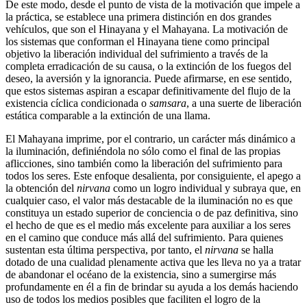
De este modo, desde el punto de vista de la motivación que impele a
la práctica, se establece una primera distinción en dos grandes
vehículos, que son el Hinayana y el Mahayana. La motivación de
los sistemas que conforman el Hinayana tiene como principal
objetivo la liberación individual del sufrimiento a través de la
completa erradicación de su causa, o la extinción de los fuegos del
deseo, la aversión y la ignorancia. Puede afirmarse, en ese sentido,
que estos sistemas aspiran a escapar definitivamente del flujo de la
existencia cíclica condicionada o
samsara
, a una suerte de liberación
estática comparable a la extinción de una llama.
El Mahayana imprime, por el contrario, un carácter más dinámico a
la iluminación, definiéndola no sólo como el final de las propias
aflicciones, sino también como la liberación del sufrimiento para
todos los seres. Este enfoque desalienta, por consiguiente, el apego a
la obtención del
nirvana
como un logro individual y subraya que, en
cualquier caso, el valor más destacable de la iluminación no es que
constituya un estado superior de conciencia o de paz definitiva, sino
el hecho de que es el medio más excelente para auxiliar a los seres
en el camino que conduce más allá del sufrimiento. Para quienes
sustentan esta última perspectiva, por tanto, el
nirvana
se halla
dotado de una cualidad plenamente activa que les lleva no ya a tratar
de abandonar el océano de la existencia, sino a sumergirse más
profundamente en él a fin de brindar su ayuda a los demás haciendo
uso de todos los medios posibles que faciliten el logro de la