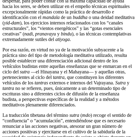
despertar, para poder contar con la máxima capacidad de ayuda
hacia los seres, se deben utilizar en el empeño técnicas espirituales
excepcionalmente rápidas como la práctica de desarrollo e
identificación con el
mandala
de un
buddha
o una deidad meditativa
(
yid-dam
), los ejercicios internos relacionados con los “canales
estructurales”, los “vientos energéticos” y las “gotas esenciales
creativas” (
nadi
,
pranavayu
y
bindu
), o las técnicas contemplativas
extremadamente sutiles del
atiyoga
.
Por esa razón, en virtud no ya de la motivación subyacente a la
práctica sino del tipo de metodología meditativa utilizado, resulta
posible establecer una diferenciación adicional dentro de los
vehículos budistas entre aquellas enseñanzas que se enmarcan en el
ciclo del
sutra
―el Hinayana y el Mahayana― y aquellas otras,
pertenecientes al ciclo del
tantra
, que constituyen los diferentes
vehículos de los
tantras
externos e internos del Vajrayana.
Sutra
y
tantra
no se refieren, pues, únicamente a un determinado tipo de
escrituras sino a diferentes ciclos de difusión de la enseñanza
budista, a perspectivas específicas de la realidad y a métodos
meditativos plenamente diferenciados.
La traducción tibetana del término
sutra
(
mdo
) recoge el sentido de
“confluencia” o “acumulación”, entendiéndose que es necesario
renunciar a las acciones negativas, atesorar un gran número de
acciones positivas y ejercitarse en el cultivo de la sabiduría de la