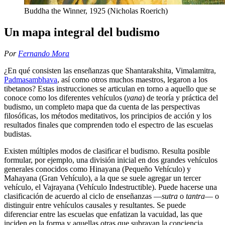
Buddha the Winner, 1925 (Nicholas Roerich)
Un mapa integral del budismo
Por
Fernando Mora
¿En qué consisten las enseñanzas que Shantarakshita, Vimalamitra,
Padmasambhava
, así como otros muchos maestros, legaron a los
tibetanos? Estas instrucciones se articulan en torno a aquello que se
conoce como los diferentes vehículos (
yana
) de teoría y práctica del
budismo, un completo mapa que da cuenta de las perspectivas
filosóficas, los métodos meditativos, los principios de acción y los
resultados finales que comprenden todo el espectro de las escuelas
budistas.
Existen múltiples modos de clasificar el budismo. Resulta posible
formular, por ejemplo, una división inicial en dos grandes vehículos
generales conocidos como Hinayana (Pequeño Vehículo) y
Mahayana (Gran Vehículo), a la que se suele agregar un tercer
vehículo, el Vajrayana (Vehículo Indestructible). Puede hacerse una
clasificación de acuerdo al ciclo de enseñanzas ―
sutra
o
tantra
― o
distinguir entre vehículos causales y resultantes. Se puede
diferenciar entre las escuelas que enfatizan la vacuidad, las que
inciden en la forma y aquellas otras que subrayan la conciencia