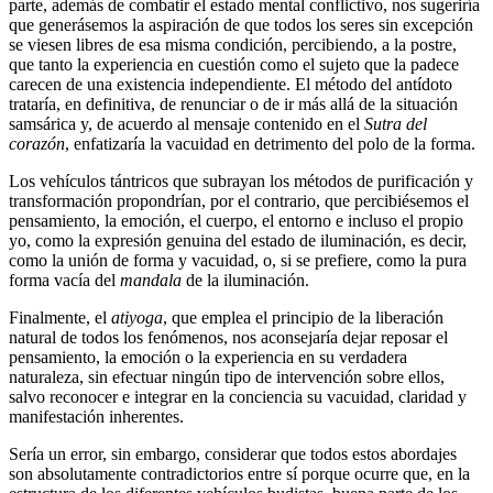
parte, además de combatir el estado mental conflictivo, nos sugeriría
que generásemos la aspiración de que todos los seres sin excepción
se viesen libres de esa misma condición, percibiendo, a la postre,
que tanto la experiencia en cuestión como el sujeto que la padece
carecen de una existencia independiente. El método del antídoto
trataría, en definitiva, de renunciar o de ir más allá de la situación
samsárica y, de acuerdo al mensaje contenido en el
Sutra del
corazón
, enfatizaría la vacuidad en detrimento del polo de la forma.
Los vehículos tántricos que subrayan los métodos de purificación y
transformación propondrían, por el contrario, que percibiésemos el
pensamiento, la emoción, el cuerpo, el entorno e incluso el propio
yo, como la expresión genuina del estado de iluminación, es decir,
como la unión de forma y vacuidad, o, si se prefiere, como la pura
forma vacía del
mandala
de la iluminación.
Finalmente, el
atiyoga
, que emplea el principio de la liberación
natural de todos los fenómenos, nos aconsejaría dejar reposar el
pensamiento, la emoción o la experiencia en su verdadera
naturaleza, sin efectuar ningún tipo de intervención sobre ellos,
salvo reconocer e integrar en la conciencia su vacuidad, claridad y
manifestación inherentes.
Sería un error, sin embargo, considerar que todos estos abordajes
son absolutamente contradictorios entre sí porque ocurre que, en la