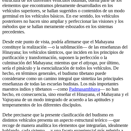
estructura de los diferentes vehículos budistas, buena parte de los
elementos que encontramos plenamente desarrollados en los
vehículos superiores, se hallan sugeridos o contenidos de un modo
germinal en los vehículos básicos. En ese sentido, los vehículos
posteriores no hacen sino ampliar y perfeccionar las visiones y los
métodos que se hallan meramente esbozados en los sistemas
precedentes.
Desde este punto de vista, podría afirmarse que el Mahayana
constituye la realización ―o la sublimación― de las enseñanzas del
Hinayana; los vehículos tántricos, que inciden en los principios de
purificación y transformación, suponen la perfección o la
culminación del Mahayana; mientras que el
atiyoga
, por último,
sería el pináculo y la esencialización de todos los vehículos. De
hecho, en términos generales, el budismo tibetano puede
considerarse como un camino integral que sintetiza las principales
enseñanzas de todas las escuelas budistas. Los más importantes
maestros indios y tibetanos ―como
Padmasambhava
― no han
hecho, en consecuencia, sino enseñar el Hinayana, el Mahayana y el
Vajrayana de un modo integrado de acuerdo a las aptitudes y
temperamentos de los diferentes discípulos.
Debe precisarse que la presente clasificación del budismo en
distintos vehículos presenta un aspecto estructural teórico ―que
recoge de manera analítica los elementos que integrarían, idealmente
hablando, cada sistema― y una faceta experiencial más referida a