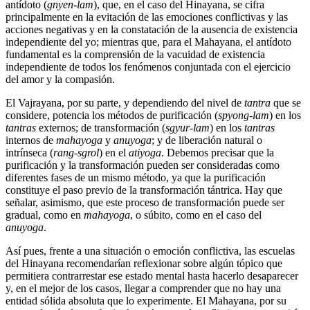
antídoto (
gnyen-lam
), que, en el caso del Hinayana, se cifra
principalmente en la evitación de las emociones conflictivas y las
acciones negativas y en la constatación de la ausencia de existencia
independiente del yo; mientras que, para el Mahayana, el antídoto
fundamental es la comprensión de la vacuidad de existencia
independiente de todos los fenómenos conjuntada con el ejercicio
del amor y la compasión.
El Vajrayana, por su parte, y dependiendo del nivel de
tantra
que se
considere, potencia los métodos de purificación (
spyong-lam
) en los
tantras
externos; de transformación (
sgyur-lam
) en los
tantras
internos de
mahayoga
y
anuyoga
; y de liberación natural o
intrínseca (
rang-sgrol
) en el
atiyoga
. Debemos precisar que la
purificación y la transformación pueden ser consideradas como
diferentes fases de un mismo método, ya que la purificación
constituye el paso previo de la transformación tántrica. Hay que
señalar, asimismo, que este proceso de transformación puede ser
gradual, como en
mahayoga
, o súbito, como en el caso del
anuyoga
.
Así pues, frente a una situación o emoción conflictiva, las escuelas
del Hinayana recomendarían reflexionar sobre algún tópico que
permitiera contrarrestar ese estado mental hasta hacerlo desaparecer
y, en el mejor de los casos, llegar a comprender que no hay una
entidad sólida absoluta que lo experimente. El Mahayana, por su