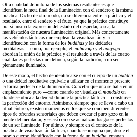
Otra cualidad definitoria de los sistemas resultantes es que
identifican la meta final de la iluminación con el sendero o la misma
práctica. Dicho de otro modo, no se diferencia entre la práctica y el
resultado, entre el sendero y el fruto, ya que la práctica constituye
por sí misma la expresión del estado del despertar, o sea, la
manifestación de nuestra iluminación original. Más concretamente,
los vehículos tántricos que emplean la visualización y la
identificación con la forma de los
buddhas
y las deidades
meditativas ―como, por ejemplo, el
mahayoga
y el
anuyoga
―
abordan la unión de la práctica y el resultado a través de las cuatro
cualidades perfectas que definen, según la tradición, a un ser
plenamente iluminado.
De este modo, el hecho de identificarse con el cuerpo de un
buddha
o una deidad meditativa equivale a utilizar en el momento presente
la forma perfecta de la iluminación. Concebir que uno se halla en un
emplazamiento puro ―como cuando se visualiza el
mandala
en
donde se ubica a la deidad durante la práctica tántrica― constituye
la perfección del entorno. Asimismo, siempre que se lleva a cabo un
ritual tántrico, existen momentos en los que se conciben diferentes
tipos de ofrendas sensoriales que deben evocar el puro gozo en la
mente del meditador, y es así como se actualizan los goces perfectos
de un ser iluminado. Por último, y siempre en el contexto de la
práctica de visualización tántrica, cuando se imagina que, desde el
propio cuerpo identificado con la forma de un
buddha
, emanan