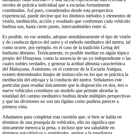
niveles de práctica individual que a escuelas formalmente
constituidas. Así pues, considerados desde esta perspectiva
experiencial, puede decirse que los distintos métodos y elementos de
visión, meditación, acción y resultado que conforman cada vehículo
budista son, hasta cierto punto, intercambiables entre sí.
Es posible, en ese sentido, adoptar simultáneamente el tipo de visión
y de conducta típicos del
sutra
y el método meditativo del
tantra
, tal
como ocurre, por ejemplo, en el caso de la tradición Gelug del
budismo tibetano. Teóricamente, es posible meditar en algún tópico
propio del Hinayana, como la ausencia de un yo independiente o las
cuatro nobles verdades, y generar la actitud altruista característica
del Mahayana. Asimismo, en el contexto de la Escuela Antigua,
existen determinados linajes de instrucción en los que se práctica la
meditación del
atiyoga
y la conducta del
tantra
. Señalamos este
particular para resaltar únicamente que la disposición en dos, tres o
nueve vehículos constituye un modelo que permite abordar la
totalidad del camino meditativo budista desde múltiples perspectivas
y que las divisiones no son tan rígidas como pudiera parecer a
primera vista.
Añadamos para completar esta cuestión que, si bien se habla en
términos de una jerarquía de vehículos, ello no significa que
únicamente merezca la pena, o incluso que sea saludable en
términos psicológicos y espirituales, aspirar a la enseñanza