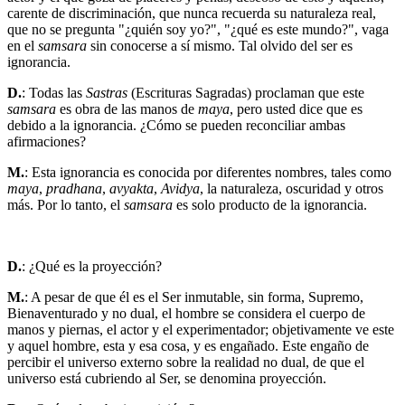
carente de discriminación, que nunca recuerda su naturaleza real,
que no se pregunta "¿quién soy yo?", "¿qué es este mundo?", vaga
en el
samsara
sin conocerse a sí mismo. Tal olvido del ser es
ignorancia.
D.
: Todas las
Sastras
(Escrituras Sagradas) proclaman que este
samsara
es obra de las manos de
maya
, pero usted dice que es
debido a la ignorancia. ¿Cómo se pueden reconciliar ambas
afirmaciones?
M.
: Esta ignorancia es conocida por diferentes nombres, tales como
maya
,
pradhana
,
avyakta
,
Avidya
, la naturaleza, oscuridad y otros
más. Por lo tanto, el
samsara
es solo producto de la ignorancia.
D.
: ¿Qué es la proyección?
M.
: A pesar de que él es el Ser inmutable, sin forma, Supremo,
Bienaventurado y no dual, el hombre se considera el cuerpo de
manos y piernas, el actor y el experimentador; objetivamente ve este
y aquel hombre, esta y esa cosa, y es engañado. Este engaño de
percibir el universo externo sobre la realidad no dual, de que el
universo está cubriendo al Ser, se denomina proyección.