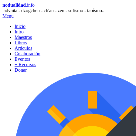
nodualidad
.info
advaita - dzogchen - ch'an - zen - sufismo - taoísmo...
Menu
Inicio
Intro
Maestros
Libros
Artículos
Colaboración
Eventos
+ Recursos
Donar