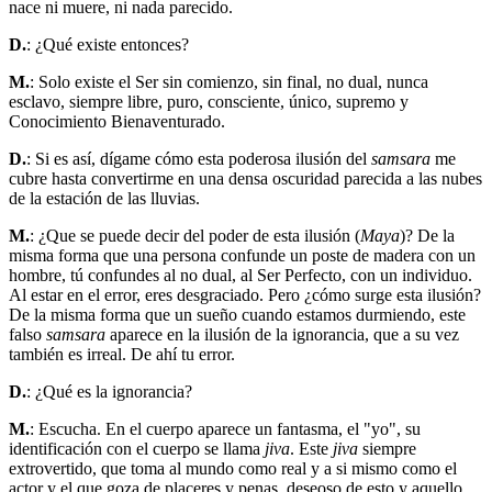
nace ni muere, ni nada parecido.
D.
: ¿Qué existe entonces?
M.
: Solo existe el Ser sin comienzo, sin final, no dual, nunca
esclavo, siempre libre, puro, consciente, único, supremo y
Conocimiento Bienaventurado.
D.
: Si es así, dígame cómo esta poderosa ilusión del
samsara
me
cubre hasta convertirme en una densa oscuridad parecida a las nubes
de la estación de las lluvias.
M.
: ¿Que se puede decir del poder de esta ilusión (
Maya
)? De la
misma forma que una persona confunde un poste de madera con un
hombre, tú confundes al no dual, al Ser Perfecto, con un individuo.
Al estar en el error, eres desgraciado. Pero ¿cómo surge esta ilusión?
De la misma forma que un sueño cuando estamos durmiendo, este
falso
samsara
aparece en la ilusión de la ignorancia, que a su vez
también es irreal. De ahí tu error.
D.
: ¿Qué es la ignorancia?
M.
: Escucha. En el cuerpo aparece un fantasma, el "yo", su
identificación con el cuerpo se llama
jiva
. Este
jiva
siempre
extrovertido, que toma al mundo como real y a si mismo como el
actor y el que goza de placeres y penas, deseoso de esto y aquello,