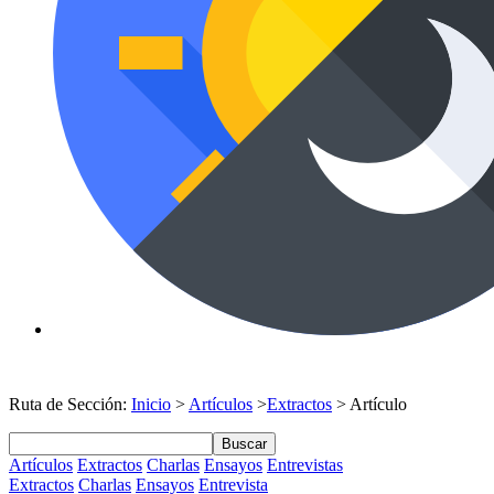
Ruta de Sección:
Inicio
>
Artículos
>
Extractos
> Artículo
Buscar
Artículos
Extractos
Charlas
Ensayos
Entrevistas
Extractos
Charlas
Ensayos
Entrevista