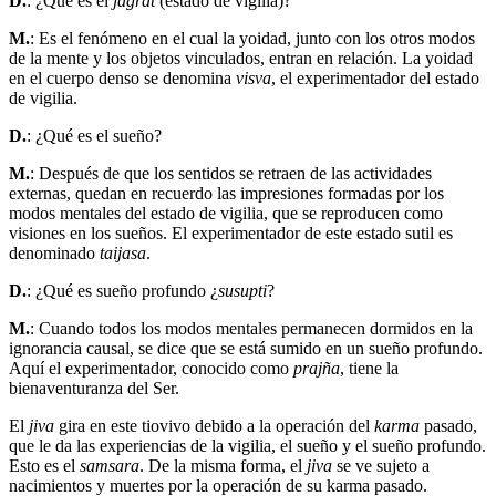
D.
: ¿Qué es el
jagrat
(estado de vigilia)?
M.
: Es el fenómeno en el cual la yoidad, junto con los otros modos
de la mente y los objetos vinculados, entran en relación. La yoidad
en el cuerpo denso se denomina
visva
, el experimentador del estado
de vigilia.
D.
: ¿Qué es el sueño?
M.
: Después de que los sentidos se retraen de las actividades
externas, quedan en recuerdo las impresiones formadas por los
modos mentales del estado de vigilia, que se reproducen como
visiones en los sueños. El experimentador de este estado sutil es
denominado
taijasa
.
D.
: ¿Qué es sueño profundo ¿
susupti
?
M.
: Cuando todos los modos mentales permanecen dormidos en la
ignorancia causal, se dice que se está sumido en un sueño profundo.
Aquí el experimentador, conocido como
prajña
, tiene la
bienaventuranza del Ser.
El
jiva
gira en este tiovivo debido a la operación del
karma
pasado,
que le da las experiencias de la vigilia, el sueño y el sueño profundo.
Esto es el
samsara
. De la misma forma, el
jiva
se ve sujeto a
nacimientos y muertes por la operación de su karma pasado.