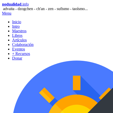
nodualidad
.info
advaita - dzogchen - ch'an - zen - sufismo - taoísmo...
Menu
Inicio
Intro
Maestros
Libros
Artículos
Colaboración
Eventos
+ Recursos
Donar