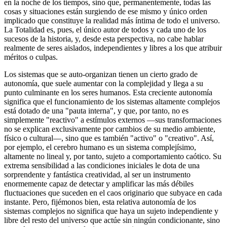
en la noche de los tiempos, sino que, permanentemente, todas las
cosas y situaciones están surgiendo de ese mismo y único orden
implicado que constituye la realidad más íntima de todo el universo.
La Totalidad es, pues, el único autor de todos y cada uno de los
sucesos de la historia, y, desde esta perspectiva, no cabe hablar
realmente de seres aislados, independientes y libres a los que atribuir
méritos o culpas.
Los sistemas que se auto-organizan tienen un cierto grado de
autonomía, que suele aumentar con la complejidad y llega a su
punto culminante en los seres humanos. Esta creciente autonomía
significa que el funcionamiento de los sistemas altamente complejos
está dotado de una "pauta interna", y que, por tanto, no es
simplemente "reactivo" a estímulos externos ―sus transformaciones
no se explican exclusivamente por cambios de su medio ambiente,
físico o cultural―, sino que es también "activo" o "creativo". Así,
por ejemplo, el cerebro humano es un sistema complejísimo,
altamente no lineal y, por tanto, sujeto a comportamiento caótico. Su
extrema sensibilidad a las condiciones iniciales le dota de una
sorprendente y fantástica creatividad, al ser un instrumento
enormemente capaz de detectar y amplificar las más débiles
fluctuaciones que suceden en el caos originario que subyace en cada
instante. Pero, fijémonos bien, esta relativa autonomía de los
sistemas complejos no significa que haya un sujeto independiente y
libre del resto del universo que actúe sin ningún condicionante, sino