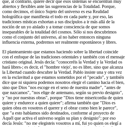
que, al contrario, quiere decir que esos sistemas se encuentran muy
abiertos y flexibles ante las sugerencias de la Totalidad. Porque,
como decimos, el único Sujeto del universo es esa Realidad
holográfica que manifiesta el todo en cada parte y, por eso, las
tradiciones místicas exhortan a sus discípulos a ir más allá de la
noción de un yo aislado y a tomar consciencia de que somos
inseparables de la totalidad del cosmos. Sólo si nos descubrimos
como el conjunto del universo, al no haber entonces ninguna
influencia externa, podremos ser realmente espontáneos y libres.
El planteamiento que estamos haciendo sobre la libertad coincide
con el enfoque de las tradiciones orientales y también con el mensaje
cristiano original. Jesús decía: "conoceréis la Verdad y la Verdad os
hará libres-; es decir, el "hombre viejo', no es libre, sino que alcanza
la Libertad cuando descubre la Verdad. Pablo insiste una y otra vez
en la esclavitud a que estamos sometidos por el "pecado", y también
dice que ni siquiera podemos nosotros elegir el camino hacia el bien,
sino que Dios "nos escoge en el seno de nuestra madre", "antes de
que nazcamos", "nos elige de antemano, según su previo designio",
y "no por nuestras obras", porque "Dios tiene misericordia de quien
quiere y endurece a quien quiere"; afirma también que "Dios es
quien obra en vosotros el querer y el obrar como bien le parece",
que "a esto habíamos sido destinados, conforme al proyecto de
Aquél que activa el universo según su plan y designio"; por eso
decía Jesús: "no me elegisteis vosotros a mí, fui yo quien os elegí a