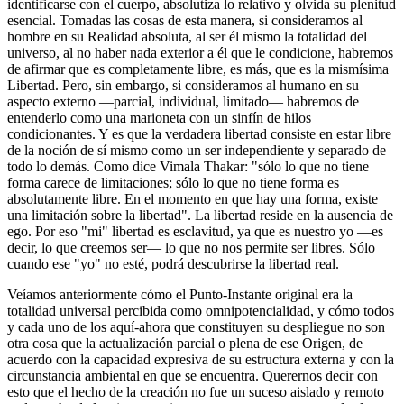
identificarse con el cuerpo, absolutiza lo relativo y olvida su plenitud
esencial. Tomadas las cosas de esta manera, si consideramos al
hombre en su Realidad absoluta, al ser él mismo la totalidad del
universo, al no haber nada exterior a él que le condicione, habremos
de afirmar que es completamente libre, es más, que es la mismísima
Libertad. Pero, sin embargo, si consideramos al humano en su
aspecto externo ―parcial, individual, limitado― habremos de
entenderlo como una marioneta con un sinfín de hilos
condicionantes. Y es que la verdadera libertad consiste en estar libre
de la noción de sí mismo como un ser independiente y separado de
todo lo demás. Como dice Vimala Thakar: "sólo lo que no tiene
forma carece de limitaciones; sólo lo que no tiene forma es
absolutamente libre. En el momento en que hay una forma, existe
una limitación sobre la libertad". La libertad reside en la ausencia de
ego. Por eso "mi" libertad es esclavitud, ya que es nuestro yo ―es
decir, lo que creemos ser― lo que no nos permite ser libres. Sólo
cuando ese "yo" no esté, podrá descubrirse la libertad real.
Veíamos anteriormente cómo el Punto-Instante original era la
totalidad universal percibida como omnipotencialidad, y cómo todos
y cada uno de los aquí-ahora que constituyen su despliegue no son
otra cosa que la actualización parcial o plena de ese Origen, de
acuerdo con la capacidad expresiva de su estructura externa y con la
circunstancia ambiental en que se encuentra. Querernos decir con
esto que el hecho de la creación no fue un suceso aislado y remoto