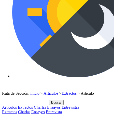
Ruta de Sección:
Inicio
>
Artículos
>
Extractos
> Artículo
Buscar
Artículos
Extractos
Charlas
Ensayos
Entrevistas
Extractos
Charlas
Ensayos
Entrevista