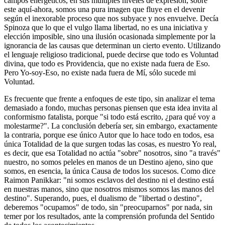
campos energéticos, en sus múltiples niveles de expresión, sobre
este aquí-ahora, somos una pura imagen que fluye en el devenir
según el inexorable proceso que nos subyace y nos envuelve. Decía
Spinoza que lo que el vulgo llama libertad, no es una iniciativa y
elección imposible, sino una ilusión ocasionada simplemente por la
ignorancia de las causas que determinan un cierto evento. Utilizando
el lenguaje religioso tradicional, puede decirse que todo es Voluntad
divina, que todo es Providencia, que no existe nada fuera de Eso.
Pero Yo-soy-Eso, no existe nada fuera de Mí, sólo sucede mi
Voluntad.
Es frecuente que frente a enfoques de este tipo, sin analizar el tema
demasiado a fondo, muchas personas piensen que esta idea invita al
conformismo fatalista, porque "si todo está escrito, ¿para qué voy a
molestarme?". La conclusión debería ser, sin embargo, exactamente
la contraria, porque ese único Autor que lo hace todo en todos, esa
única Totalidad de la que surgen todas las cosas, es nuestro Yo real,
es decir, que esa Totalidad no actúa "sobre" nosotros, sino "a través"
nuestro, no somos peleles en manos de un Destino ajeno, sino que
somos, en esencia, la única Causa de todos los sucesos. Como dice
Raimon Panikkar: "ni somos esclavos del destino ni el destino está
en nuestras manos, sino que nosotros mismos somos las manos del
destino". Superando, pues, el dualismo de "libertad o destino",
deberemos "ocupamos" de todo, sin "preocuparnos" por nada, sin
temer por los resultados, ante la comprensión profunda del Sentido