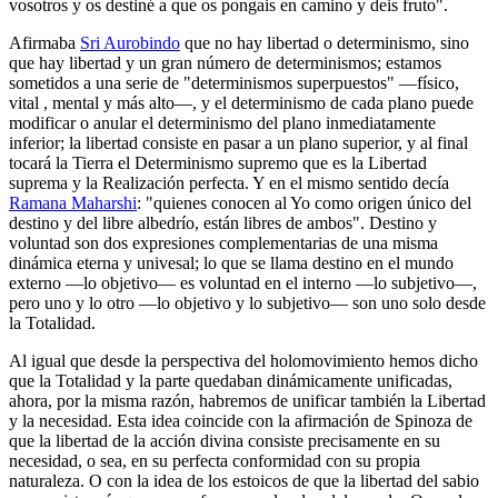
vosotros y os destiné a que os pongais en camino y deis fruto".
Afirmaba
Sri Aurobindo
que no hay libertad o determinismo, sino
que hay libertad y un gran número de determinismos; estamos
sometidos a una serie de "determinismos superpuestos" ―físico,
vital , mental y más alto―, y el determinismo de cada plano puede
modificar o anular el determinismo del plano inmediatamente
inferior; la libertad consiste en pasar a un plano superior, y al final
tocará la Tierra el Determinismo supremo que es la Libertad
suprema y la Realización perfecta. Y en el mismo sentido decía
Ramana Maharshi
: "quienes conocen al Yo como origen único del
destino y del libre albedrío, están libres de ambos". Destino y
voluntad son dos expresiones complementarias de una misma
dinámica eterna y univesal; lo que se llama destino en el mundo
externo ―lo objetivo― es voluntad en el interno ―lo subjetivo―,
pero uno y lo otro ―lo objetivo y lo subjetivo― son uno solo desde
la Totalidad.
Al igual que desde la perspectiva del holomovimiento hemos dicho
que la Totalidad y la parte quedaban dinámicamente unificadas,
ahora, por la misma razón, habremos de unificar también la Libertad
y la necesidad. Esta idea coincide con la afirmación de Spinoza de
que la libertad de la acción divina consiste precisamente en su
necesidad, o sea, en su perfecta conformidad con su propia
naturaleza. O con la idea de los estoicos de que la libertad del sabio