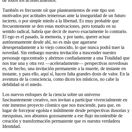
de todos los acontecimientos.
También es frecuente oír que planteamientos de este tipo son
motivados por actitudes temerosas ante la inseguridad de un futuro
incierto, o por simple miedo a la libertad. Es muy probable que
frecuentemente se den estas motivaciones, pero tomado en su
sentido radical, habría que decir de nuevo exactamente lo contrario.
El ego es el pasado, la memoria, y por tanto, querer actuar
autónomamente desde ahí, no es más que agarrarse
desesperadamente a lo viejo conocido, lo que nunca podrá traer la
novedad. Sin embargo nuestra invitación a trascender nuestro
personaje egocentrado y abrirnos confiadamente a una Totalidad que
nos trae una y otra vez ―aceleradamente― perspectivas novedosas
es, de hecho, una invitación permanente a la muerte, de instante en
instante, y para ello, aquí sí, hacen falta grandes dosis de valor. En la
aventura de la consciencia, como dicen los místicos, no cabe la
debilidad ni el miedo.
Los nuevos enfoques de la ciencia sobre un universo
fascinantemente creativo, nos invitan a participar vivencialmente en
este inmenso proyecto cósmico que nos trasciende, para que, en
lugar de forcejear egoísta e inútilmente desde perspectivas ilusorias y
mezquinas, nos abramos gozosamente a ese flujo incontenible de
creación y transformación permanente que es nuestra verdadera
Identidad.