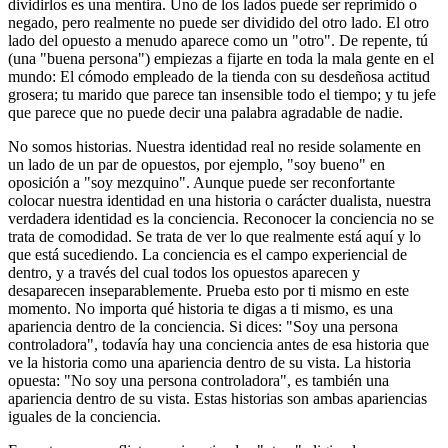
dividirlos es una mentira. Uno de los lados puede ser reprimido o
negado, pero realmente no puede ser dividido del otro lado. El otro
lado del opuesto a menudo aparece como un "otro". De repente, tú
(una "buena persona") empiezas a fijarte en toda la mala gente en el
mundo: El cómodo empleado de la tienda con su desdeñosa actitud
grosera; tu marido que parece tan insensible todo el tiempo; y tu jefe
que parece que no puede decir una palabra agradable de nadie.
No somos historias. Nuestra identidad real no reside solamente en
un lado de un par de opuestos, por ejemplo, "soy bueno" en
oposición a "soy mezquino". Aunque puede ser reconfortante
colocar nuestra identidad en una historia o carácter dualista, nuestra
verdadera identidad es la conciencia. Reconocer la conciencia no se
trata de comodidad. Se trata de ver lo que realmente está aquí y lo
que está sucediendo. La conciencia es el campo experiencial de
dentro, y a través del cual todos los opuestos aparecen y
desaparecen inseparablemente. Prueba esto por ti mismo en este
momento. No importa qué historia te digas a ti mismo, es una
apariencia dentro de la conciencia. Si dices: "Soy una persona
controladora", todavía hay una conciencia antes de esa historia que
ve la historia como una apariencia dentro de su vista. La historia
opuesta: "No soy una persona controladora", es también una
apariencia dentro de su vista. Estas historias son ambas apariencias
iguales de la conciencia.