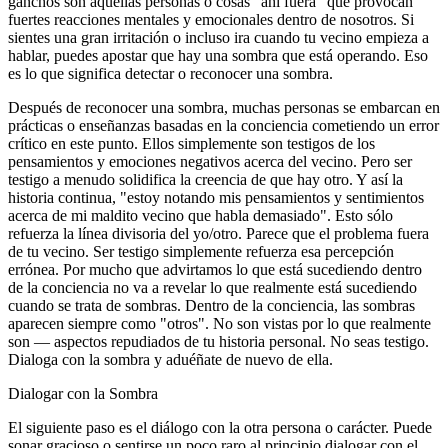
ganchos son aquellas personas o cosas "ahí fuera" que provocan
fuertes reacciones mentales y emocionales dentro de nosotros. Si
sientes una gran irritación o incluso ira cuando tu vecino empieza a
hablar, puedes apostar que hay una sombra que está operando. Eso
es lo que significa detectar o reconocer una sombra.
Después de reconocer una sombra, muchas personas se embarcan en
prácticas o enseñanzas basadas en la conciencia cometiendo un error
crítico en este punto. Ellos simplemente son testigos de los
pensamientos y emociones negativos acerca del vecino. Pero ser
testigo a menudo solidifica la creencia de que hay otro. Y así la
historia continua, "estoy notando mis pensamientos y sentimientos
acerca de mi maldito vecino que habla demasiado". Esto sólo
refuerza la línea divisoria del yo/otro. Parece que el problema fuera
de tu vecino. Ser testigo simplemente refuerza esa percepción
errónea. Por mucho que advirtamos lo que está sucediendo dentro
de la conciencia no va a revelar lo que realmente está sucediendo
cuando se trata de sombras. Dentro de la conciencia, las sombras
aparecen siempre como "otros". No son vistas por lo que realmente
son ― aspectos repudiados de tu historia personal. No seas testigo.
Dialoga con la sombra y aduéñate de nuevo de ella.
Dialogar con la Sombra
El siguiente paso es el diálogo con la otra persona o carácter. Puede
sonar gracioso o sentirse un poco raro al principio dialogar con el