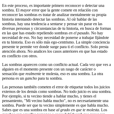
En este proceso, es importante primero reconocer o detectar una
sombra. El
mayor
error que la gente comete en relación con
reconocer las sombras es tratar de analizar mentalmente su propia
historia intentando detectar las sombras. Al oír hablar de las
sombras, hay una tendencia a sentarse y pensar sin parar en las
diversas personas y circunstancias de tu historia, en busca de formas
en las que has estado repeliendo sombras
en el pasado
. No hay
necesidad de eso. No hay necesidad de ponerse a trabajar fijándote
en tu historia. Eso es sólo más ego-centrismo. La simple conciencia
presente te permite ver donde surge para ti el conflicto. Solo presta
atención ahora. No analices los casos anteriores en que has estado
en conflicto con otros.
Las sombras aparecen como un conflicto actual. Cada vez que ves a
alguien en el momento presente con un rasgo de carácter o
sensación que
realmente
te molesta, eso es una sombra. La otra
persona es un
gancho
para tu sombra.
Las personas también cometen el error de etiquetar todos los juicios
externos de los demás como sombras. No todo juicio es una sombra.
Por ejemplo, si tu vecino tiende a hablar mucho, y tienes el
pensamiento, "Mi vecino habla mucho", no es necesariamente una
sombra. Puede ser que tu vecino simplemente es que habla mucho.
Sabes que es una sombra en base
al grado en que te molesta
. Los