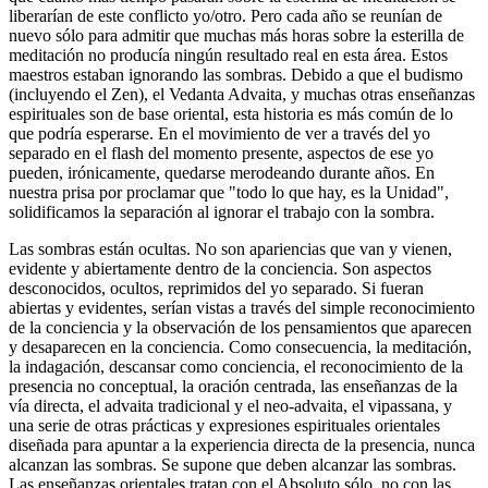
liberarían de este conflicto yo/otro. Pero cada año se reunían de
nuevo sólo para admitir que muchas más horas sobre la esterilla de
meditación no producía ningún resultado real en esta área. Estos
maestros estaban ignorando las sombras. Debido a que el budismo
(incluyendo el Zen), el Vedanta Advaita, y muchas otras enseñanzas
espirituales son de base oriental, esta historia es más común de lo
que podría esperarse. En el movimiento de ver a través del yo
separado en el flash del momento presente, aspectos de ese yo
pueden, irónicamente, quedarse merodeando durante años. En
nuestra prisa por proclamar que "todo lo que hay, es la Unidad",
solidificamos la separación al ignorar el trabajo con la sombra.
Las sombras están ocultas. No son apariencias que van y vienen,
evidente y abiertamente dentro de la conciencia. Son aspectos
desconocidos, ocultos, reprimidos del yo separado. Si fueran
abiertas y evidentes, serían vistas a través del simple reconocimiento
de la conciencia y la observación de los pensamientos que aparecen
y desaparecen en la conciencia. Como consecuencia, la meditación,
la indagación, descansar como conciencia, el reconocimiento de la
presencia no conceptual, la oración centrada, las enseñanzas de la
vía directa, el advaita tradicional y el neo-advaita, el vipassana, y
una serie de otras prácticas y expresiones espirituales orientales
diseñada para apuntar a la experiencia directa de la presencia, nunca
alcanzan las sombras. Se supone que deben alcanzar las sombras.
Las enseñanzas orientales tratan con el Absoluto sólo, no con las