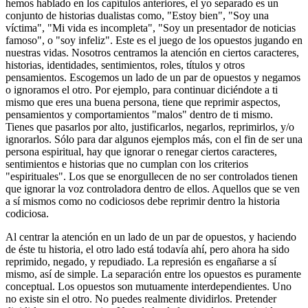
hemos hablado en los capítulos anteriores, el yo separado es un
conjunto de historias dualistas como, "Estoy bien", "Soy una
víctima", "Mi vida es incompleta", "Soy un presentador de noticias
famoso", o "soy infeliz". Este es el juego de los opuestos jugando en
nuestras vidas. Nosotros centramos la atención en ciertos caracteres,
historias, identidades, sentimientos, roles, títulos y otros
pensamientos. Escogemos un lado de un par de opuestos y negamos
o ignoramos el otro. Por ejemplo, para continuar diciéndote a ti
mismo que eres una buena persona, tiene que reprimir aspectos,
pensamientos y comportamientos "malos" dentro de ti mismo.
Tienes que pasarlos por alto, justificarlos, negarlos, reprimirlos, y/o
ignorarlos. Sólo para dar algunos ejemplos más, con el fin de ser una
persona espiritual, hay que ignorar o renegar ciertos caracteres,
sentimientos e historias que no cumplan con los criterios
"espirituales". Los que se enorgullecen de no ser controlados tienen
que ignorar la voz controladora dentro de ellos. Aquellos que se ven
a sí mismos como no codiciosos debe reprimir dentro la historia
codiciosa.
Al centrar la atención en un lado de un par de opuestos, y haciendo
de éste tu historia, el otro lado está todavía ahí, pero ahora ha sido
reprimido, negado, y repudiado. La represión es engañarse a sí
mismo, así de simple. La separación entre los opuestos es puramente
conceptual. Los opuestos son mutuamente interdependientes. Uno
no existe sin el otro. No puedes realmente dividirlos. Pretender