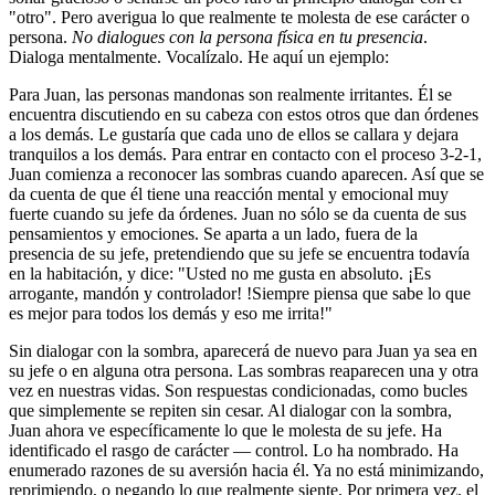
"otro". Pero averigua lo que realmente te molesta de ese carácter o
persona.
No dialogues con la persona física en tu presencia
.
Dialoga mentalmente. Vocalízalo. He aquí un ejemplo:
Para Juan, las personas mandonas son realmente irritantes. Él se
encuentra discutiendo en su cabeza con estos otros que dan órdenes
a los demás. Le gustaría que cada uno de ellos se callara y dejara
tranquilos a los demás. Para entrar en contacto con el proceso 3-2-1,
Juan comienza a reconocer las sombras cuando aparecen. Así que se
da cuenta de que él tiene una reacción mental y emocional muy
fuerte cuando su jefe da órdenes. Juan no sólo se da cuenta de sus
pensamientos y emociones. Se aparta a un lado, fuera de la
presencia de su jefe, pretendiendo que su jefe se encuentra todavía
en la habitación, y dice: "Usted no me gusta en absoluto. ¡Es
arrogante, mandón y controlador! !Siempre piensa que sabe lo que
es mejor para todos los demás y eso me irrita!"
Sin dialogar con la sombra, aparecerá de nuevo para Juan ya sea en
su jefe o en alguna otra persona. Las sombras reaparecen una y otra
vez en nuestras vidas. Son respuestas condicionadas, como bucles
que simplemente se repiten sin cesar. Al dialogar con la sombra,
Juan ahora ve específicamente lo que le molesta de su jefe. Ha
identificado el rasgo de carácter ― control. Lo ha nombrado. Ha
enumerado razones de su aversión hacia él. Ya no está minimizando,
reprimiendo, o negando lo que realmente siente. Por primera vez, el