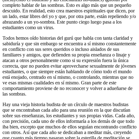
completo hablar de las sombras. Esto es algo más que un pequeño
descuido. En realidad, esto crea maestros espirituales que dicen, por
un lado, estar libres del yo y que, por otra parte, están repeliendo y/o
abrazando a un yo-sombra. Este punto ciego luego pasa a los
estudiantes como un virus.
Todos hemos oído historias del gurú que habla con tanta claridad y
sabiduría y que sin embargo se encuentra a sí mismo constantemente
en conflicto con sus seres queridos o incluso aislados de sus
familiares y amigos, que defienden su propia enseñanza o linaje y
atacan a otros personalmente como si su expresión fuera la única
correcta, que no pueden evitar aprovecharse sexualmente de jóvenes
estudiantes, o que siempre están hablando de cómo todo el mundo
está enojado, centrado en sí mismo, o controlando, mientras que no
ve esas mismas cualidades en sí mismo. Gran parte de este
comportamiento proviene de no reconocer y volver a adueñarse de
las sombras.
Hay una vieja historia budista de un círculo de maestros budistas
que se encontraban cada año para una reunión en la que discutían
sobre sus enseñanzas, los estudiantes y sus propias vidas. Cada año,
con precisión, cada uno de ellos informaría a los demás de que todo
iba bien, excepto que muchos de ellos seguían encontrando conflicto
con otros. Así que cada año se dedicaban a meditar más, creyendo
que cuanto más tiempo pasaran sobre la esterilla de meditación se