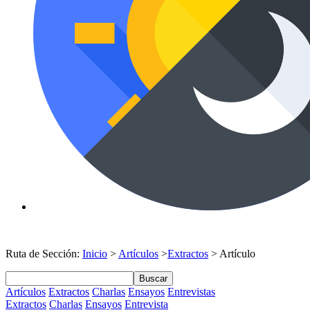
Ruta de Sección:
Inicio
>
Artículos
>
Extractos
> Artículo
Buscar
Artículos
Extractos
Charlas
Ensayos
Entrevistas
Extractos
Charlas
Ensayos
Entrevista