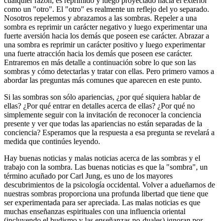
cualquier razón, es reprimido y luego proyectado hacia el exterior
como un "otro". El "otro" es realmente un reflejo del yo separado.
Nosotros repelemos y abrazamos a las sombras. Repeler a una
sombra es reprimir un carácter negativo y luego experimentar una
fuerte aversión hacia los demás que poseen ese carácter. Abrazar a
una sombra es reprimir un carácter positivo y luego experimentar
una fuerte atracción hacia los demás que poseen ese carácter.
Entraremos en más detalle a continuación sobre lo que son las
sombras y cómo detectarlas y tratar con ellas. Pero primero vamos a
abordar las preguntas más comunes que aparecen en este punto.
Si las sombras son sólo apariencias, ¿por qué siquiera hablar de
ellas? ¿Por qué entrar en detalles acerca de ellas? ¿Por qué no
simplemente seguir con la invitación de reconocer la conciencia
presente y ver que todas las apariencias no están separadas de la
conciencia? Esperamos que la respuesta a esa pregunta se revelará a
medida que continúes leyendo.
Hay buenas noticias y malas noticias acerca de las sombras y el
trabajo con la sombra. Las buenas noticias es que la "sombra", un
término acuñado por Carl Jung, es uno de los mayores
descubrimientos de la psicología occidental. Volver a adueñarnos de
nuestras sombras proporciona una profunda libertad que tiene que
ser experimentada para ser apreciada. Las malas noticias es que
muchas enseñanzas espirituales con una influencia oriental
(incluyendo el budismo y las enseñanzas no-duales) ignoran por