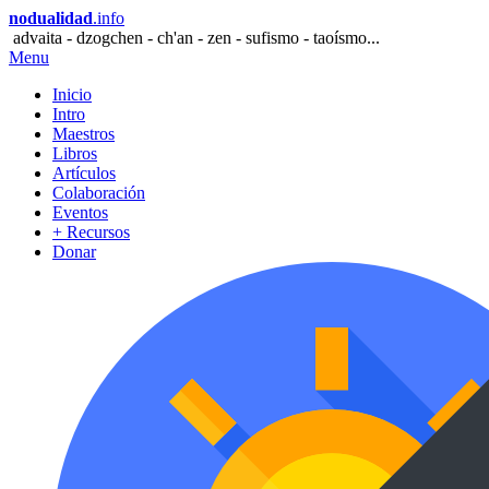
nodualidad
.info
advaita - dzogchen - ch'an - zen - sufismo - taoísmo...
Menu
Inicio
Intro
Maestros
Libros
Artículos
Colaboración
Eventos
+ Recursos
Donar