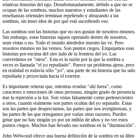
relativas historias del ego. Desafortunadamente, debido a que no se
ocupan de las sombras, muchos maestros y estudiantes de las
enseñanzas orientales terminan repeliendo y abrazando a las
sombras, sin tener idea de por qué está sucediendo eso.
Las sombras son las historias que no nos gustan de nosotros mismos.
Sin embargo, estas historias siguen operando dentro de nosotros,
sean vistas o no. Todo el mundo alrededor nuestro las ve. Pero
nosotros mismos no las vemos. Son puntos ciegos. Empujamos esas
historias por encima del otro lado de la frontera del yo. Las
convertimos en "otros". Esta es la razón por la que la sombra a
veces es llamada "el yo repudiado". Parece un problema ajeno, pero
en realidad es todavía sólo "yo", una parte de mi historia que ha sido
repudiada y proyectada hacia el exterior.
Es importante reiterar que, mientras residan "ahí fuera", como
caracteres o emociones de otras personas, ningún grado de presencia
trae la represión a la luz. Son vistas falsamente como pertenecientes
a otros, cuando realmente son partes ocultas del yo separado. Estas
son las partes que despreciamos, las partes que nos avergüenzan, y
las partes de las que renegamos por varias otras razones. Puedes
gritar que no hay ningún yo por un millón de años y no ver estos
puntos ciegos. Muchos han llevado sus sombras en la "iluminación".
John Welwood ofrece una buena definición de la sombra en su libro