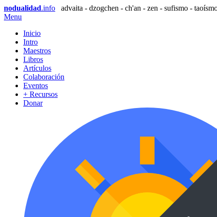
nodualidad
.info
advaita - dzogchen - ch'an - zen - sufismo - taoísmo
Menu
Inicio
Intro
Maestros
Libros
Artículos
Colaboración
Eventos
+ Recursos
Donar