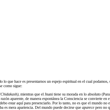
lo que hace es presentarnos un espejo espiritual en el cual podamos, s
rse como sigue:
(Chidakash)
, mientras que el Jnani tiene su morada en lo absoluto (
n razón aparente, de manera espontánea la Consciencia se convierte en 
ebo estar aquí para presenciarlo. Por lo tanto, no es que el mundo no exi
aba es mera apariencia. Del mundo puede decirse que
aparece
pero no 