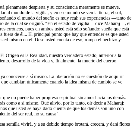
stá plenamente despierta y su consciencia meramente se mueve,
 al mundo de la vigilia, y en ese mundo se ven la tierra, el sol,
 soñando el mundo del sueño es muy real: sus experiencias ―tanto de
ro de la cual se originó. "En el estado de vigilia ―dice Maharaj―, el
es erróneos, pues en ambos usted está sólo soñando; sueña que está
fuera de él... El principal punto que hay que entender es que usted
sted mismo en él. Dese usted cuenta de eso, rompa el hechizo y
 Origen es la Realidad, nuestro verdadero estado, anterior a la
ento, desarrollo de la vida y, finalmente, la muerte del cuerpo.
a conocerse a sí mismo. La liberación no es cuestión de adquirir
da que cambiar; únicamente cuando la idea misma de cambio se ve
ir que no puede haber progreso espiritual sin amor hacia los demás.
s como a sí mismo. Qué alivio, por lo tanto, oír decir a Maharaj:
enos que usted se haya dado cuenta de que los demás son uno con
ento del ser real, no su causa".
 semilla vivirá, y a su debido tiempo brotará, crecerá, y dará flores