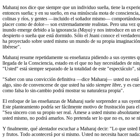
Maharaj nos dice que siempre que un individuo sueña, tiene la exper
entonces sueña; y en su sueño, en esa minúscula mota de consciencia, 
colinas y ríos, y gentes ―incluido el soñador mismo― comportándose 
placer como de dolor― son extremadamente realistas. Pero una vez que 
inundo emerge debido a la ignorancia
(Maya)
y nos introduce en un e
despierto o sueña que está dormido. Sólo el Jnani conoce el verdader
ha proyectado sobre usted mismo un mundo de su propia imaginación, 
libérese".
Maharaj resume repetidamente su enseñanza pidiendo a sus oyentes que
llegada de la Consciencia, estado en el que no hay necesidades de ningú
"Usted" está siempre separado de la totalidad de este "espectáculo", 
"Saber con una convicción definitiva ―dice Maharaj― usted no está en
algo, sino de convencerse de que usted ha sido
siempre libre
, y es cu
como falsa lo sin-cambio podrá mostrar su naturaleza propia".
El enfoque de las enseñanzas de Maharaj suele sorprender a sus oyente
Este planteamiento podría ser fácilmente motivo de frustración para 
"Sea sincero con su propio ser real. Ámese a usted mismo absolutam
usted mismo, no podrá amarlos. No pretenda ser lo que no es, no se ni
Y finalmente, qué alentador escuchar a Maharaj decir: "Lo que usted ha
y frutos. Todo acontecerá por si mismo. Usted no necesita hacer nada: