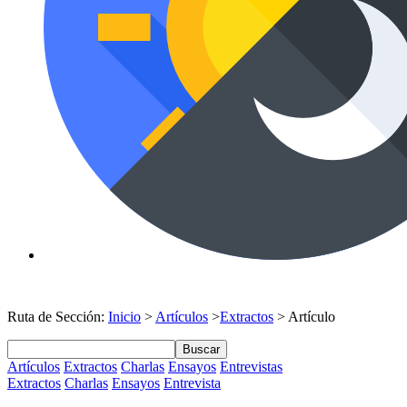
Ruta de Sección:
Inicio
>
Artículos
>
Extractos
> Artículo
Buscar
Artículos
Extractos
Charlas
Ensayos
Entrevistas
Extractos
Charlas
Ensayos
Entrevista