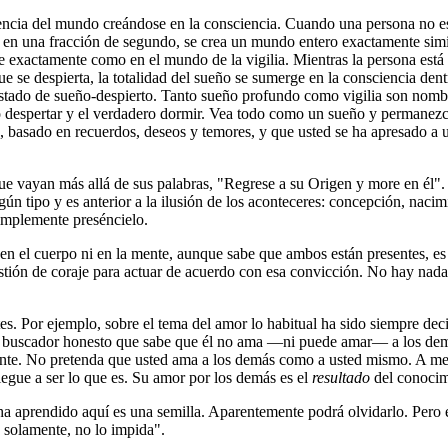
iencia del mundo creándose en la consciencia. Cuando una persona no e
en una fracción de segundo, se crea un mundo entero exactamente similar
exactamente como en el mundo de la vigilia. Mientras la persona está
se despierta, la totalidad del sueño se sumerge en la consciencia dent
stado de sueño-despierto. Tanto sueño profundo como vigilia son nombr
o despertar y el verdadero dormir. Vea todo como un sueño y permanezca 
basado en recuerdos, deseos y temores, y que usted se ha apresado a u
 vayan más allá de sus palabras, "Regrese a su Origen y more en él". El
n tipo y es anterior a la ilusión de los aconteceres: concepción, nacimi
simplemente preséncielo.
 el cuerpo ni en la mente, aunque sabe que ambos están presentes, es y
estión de coraje para actuar de acuerdo con esa convicción. No hay na
s. Por ejemplo, sobre el tema del amor lo habitual ha sido siempre dec
el buscador honesto que sabe que él no ama ―ni puede amar― a los demá
ente. No pretenda que usted ama a los demás como a usted mismo. A m
egue a ser lo que es. Su amor por los demás es el
resultado
del conocimi
 aprendido aquí es una semilla. Aparentemente podrá olvidarlo. Pero esa
 solamente, no lo impida".