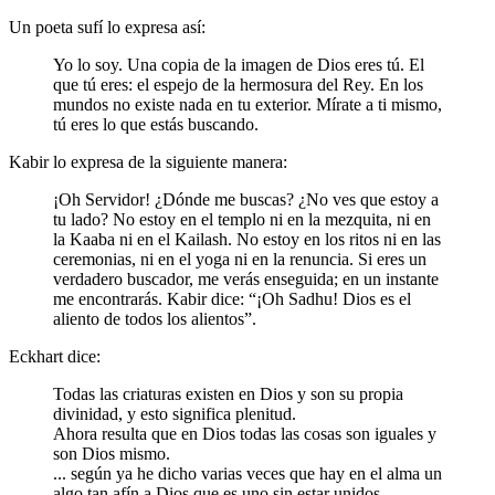
Un poeta sufí lo expresa así:
Yo lo soy. Una copia de la imagen de Dios eres tú. El
que tú eres: el espejo de la hermosura del Rey. En los
mundos no existe nada en tu exterior. Mírate a ti mismo,
tú eres lo que estás buscando.
Kabir lo expresa de la siguiente manera:
¡Oh Servidor! ¿Dónde me buscas? ¿No ves que estoy a
tu lado? No estoy en el templo ni en la mezquita, ni en
la Kaaba ni en el Kailash. No estoy en los ritos ni en las
ceremonias, ni en el yoga ni en la renuncia. Si eres un
verdadero buscador, me verás enseguida; en un instante
me encontrarás. Kabir dice: “¡Oh Sadhu! Dios es el
aliento de todos los alientos”.
Eckhart dice:
Todas las criaturas existen en Dios y son su propia
divinidad, y esto significa plenitud.
Ahora resulta que en Dios todas las cosas son iguales y
son Dios mismo.
... según ya he dicho varias veces que hay en el alma un
algo tan afín a Dios que es uno sin estar unidos.