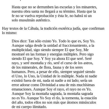
Hasta que no se derrumben las escuelas y los minaretes,
nuestra obra santa no llegará a su término. Hasta que la
fe no se vuelva reprobación y ésta fe, no habrá ni un
solo musulmán auténtico.
Hay textos de la Cábala, la tradición esotérica judía, que confirman
lo mismo:
Dios dice: Tan sólo existo Yo. Todo lo que es, Soy Yo.
Aunque salga desde la unidad al fraccionamiento, a la
multiplicidad, sigo siendo siempre El que Soy, Me
mostraré en las formas y energías múltiples. Pero sigo
siendo El que Soy. Y Soy ya ahora El que seré. Seré
rayo, y seré montaña y río, seré el curso de los astros,
de los mimerales, de flora, fauna y de los seres
humanos. Pero, a pesar de ello, siempre seguiré siendo
el Uno, lo Uno, la Unidad de lo múltiple. Nada ni nadie
existirá fuera de mi, nada ni nadie a mi lado; sería un
error adorar como Divinidad a una de mis muchísimas
emanaciones. Aunque Soy el rayo, el rayo no es Yo.
Aunque Soy la montaña sagrada, la montaña sagrada
no es Yo. Aunque Yo Soy el río, la tormenta, la estación
del año, todos ellos no son más que átomos minúsculos
de mi cuerpo ilimitado.