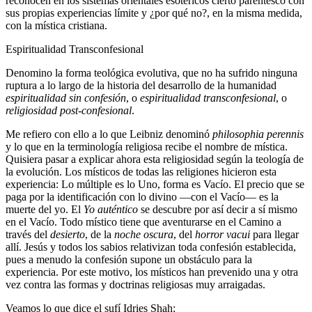
reconocen en los sistemas orientales esotéricos cierto parentesco con
sus propias experiencias límite y ¿por qué no?, en la misma medida,
con la mística cristiana.
Espiritualidad Transconfesional
Denomino la forma teológica evolutiva, que no ha sufrido ninguna
ruptura a lo largo de la historia del desarrollo de la humanidad
espiritualidad sin confesión
, o
espiritualidad transconfesional
, o
religiosidad post-confesional
.
Me refiero con ello a lo que Leibniz denominó
philosophia perennis
y lo que en la terminología religiosa recibe el nombre de mística.
Quisiera pasar a explicar ahora esta religiosidad según la teología de
la evolución. Los místicos de todas las religiones hicieron esta
experiencia: Lo múltiple es lo Uno, forma es Vacío. El precio que se
paga por la identificación con lo divino ―con el Vacío― es la
muerte del yo. El
Yo auténtico
se descubre por así decir a sí mismo
en el Vacío. Todo místico tiene que aventurarse en el Camino a
través del
desierto
, de la
noche oscura
, del
horror vacui
para llegar
allí. Jesús y todos los sabios relativizan toda confesión establecida,
pues a menudo la confesión supone un obstáculo para la
experiencia. Por este motivo, los místicos han prevenido una y otra
vez contra las formas y doctrinas religiosas muy arraigadas.
Veamos lo que dice el sufí Idries Shah: