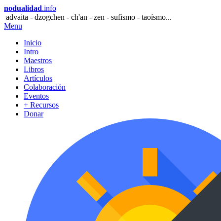
nodualidad
.info
advaita - dzogchen - ch'an - zen - sufismo - taoísmo...
Menu
Inicio
Intro
Maestros
Libros
Artículos
Colaboración
Eventos
+ Recursos
Donar