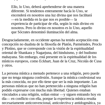
Ello, lo Uno, deberá aprehenderse de una manera
diferente. Si tendemos enteramente hacía lo Uno, se
encenderá en nosotros una luz divina que nos facilitará
―en la medida en la que nos es posible― la
experiencia de participar de ella, según lo más divino en
nosotros. Pero lo divino en nosotros es lo Uno, aquello
que Sócrates denominó iluminación del alma.
Desgraciadamente, en occidente apenas ha tenido aceptación esta
concepción no dualista de la filosofía de Platón, Parménides, Proclo
y Plotino, que se corresponde con la visión de la espiritualidad
oriental de Shankara y Nagarjuna, del hinduismo, y del budismo
mahayana. Sin embargo, está presente en la espiritualidad de los
místicos europeos, como Eckhart, Juan de la Cruz, Nicolás de Cusa
y otros.
La persona mística a menudo pertenece a una religión, pero puede
que no tenga ninguna confesión. Aunque la mística confesional sea
la más conocida, no por ello tiene que ser la más importante. Las
personas místicas que no han pertenecido a ninguna religión han
podido expresarse con mucha más libertad. Quienes estaban
vinculados a una religión, solían entrar ―y siguen entrando hoy en
día― en conflicto con ella, porque la experiencia mística resulta
necesariamente anticonvencional, anticolectiva y antidogmática, ya