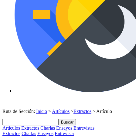
Ruta de Sección:
Inicio
>
Artículos
>
Extractos
> Artículo
Buscar
Artículos
Extractos
Charlas
Ensayos
Entrevistas
Extractos
Charlas
Ensayos
Entrevista