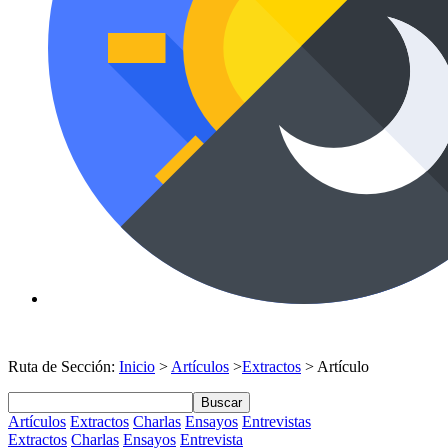
Ruta de Sección:
Inicio
>
Artículos
>
Extractos
> Artículo
Buscar
Artículos
Extractos
Charlas
Ensayos
Entrevistas
Extractos
Charlas
Ensayos
Entrevista