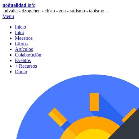
nodualidad
.info
advaita - dzogchen - ch'an - zen - sufismo - taoísmo...
Menu
Inicio
Intro
Maestros
Libros
Artículos
Colaboración
Eventos
+ Recursos
Donar