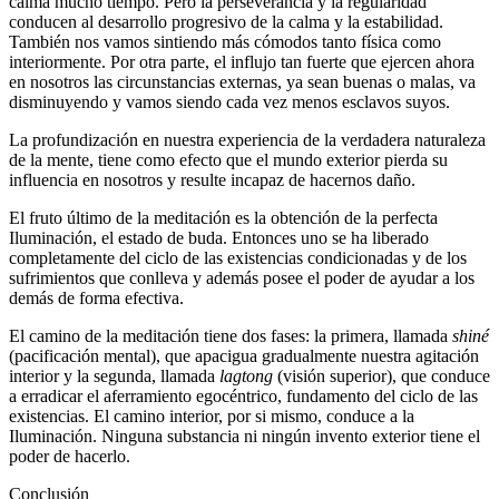
calma mucho tiempo. Pero la perseverancia y la regularidad
conducen al desarrollo progresivo de la calma y la estabilidad.
También nos vamos sintiendo más cómodos tanto física como
interiormente. Por otra parte, el influjo tan fuerte que ejercen ahora
en nosotros las circunstancias externas, ya sean buenas o malas, va
disminuyendo y vamos siendo cada vez menos esclavos suyos.
La profundización en nuestra experiencia de la verdadera naturaleza
de la mente, tiene como efecto que el mundo exterior pierda su
influencia en nosotros y resulte incapaz de hacernos daño.
El fruto último de la meditación es la obtención de la perfecta
Iluminación, el estado de buda. Entonces uno se ha liberado
completamente del ciclo de las existencias condicionadas y de los
sufrimientos que conlleva y además posee el poder de ayudar a los
demás de forma efectiva.
El camino de la meditación tiene dos fases: la primera, llamada
shiné
(pacificación mental), que apacigua gradualmente nuestra agitación
interior y la segunda, llamada
lagtong
(visión superior), que conduce
a erradicar el aferramiento egocéntrico, fundamento del ciclo de las
existencias. El camino interior, por si mismo, conduce a la
Iluminación. Ninguna substancia ni ningún invento exterior tiene el
poder de hacerlo.
Conclusión