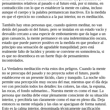
pensamientos relativos al pasado o al futuro está, por si misma, en
contradicción con lo que es establecer la mente en calma, incluso
aunque el cuerpo y la palabra permanezcan inactivos. En la medida
en que el ejercicio no conduzca a la paz interior, no es meditación.
También hay otras personas que, cuando quieren meditar, no van
detrás del pasado ni del futuro, pero se instalan en un estado vacío y
desvaído cercano a una especie de embotamiento que da lugar a un
gran cansancio, la mente permanece en una indeterminación oscura,
estado que puede parecer positivo en la medida en que produce al
principio una sensación de agradable tranquilidad; pero está
realmente falto de lucidez y pronto se conviene en somnolencia, si
es que no desemboca en un fuerte flujo de pensamientos
incontrolados.
La Verdadera meditación evita estos dos peligros. Cuando la mente
no se preocupa del pasado y no proyecta sobre el futuro, puede
establecerse en un presente lúcido, claro y tranquilo. La noche sólo
permite una percepción muy oscura del mar, mientras que el día deja
ver con precisión todos los detalles: los colores, las olas, la espuma,
las rocas, el fondo submarino... Nuestra mente es como el mar. La
persona que medita debe estar plenamente consciente de su situación
interior, y percibirla tan claramente como el mar en pleno día. Deja
entonces su mente relajada y las olas se apaciguan de forma natural.
Esto es la calma interior, denominada técnicamente pacificación