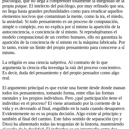
psicología, que no llega a comprender totalmente la integridad de la
propia psique. El intelecto del psicólogo, por muy refinado que sea,
no llega hasta grandes profundidades como para erradicar aquellos
elementos nocivos que contaminan la mente, como la ira, el miedo,
la ansiedad. Si todo pensamiento es un proceso de computación,
simple o complejo, eso no explica por sí mismo la aparición de la
autoconciencia, o conciencia de sí mismo. Si reprodujéramos el
modelo computacional de un cerebro humano, ello no garantiza la
aparición de la conciencia de sí mismo en la máquina fabricada. Por
lo tanto, existe un límite del propio pensamiento para conocerse a sí
mismo.
La religión es una ciencia
subjetiva
. Al contrario de lo que
argumenta la ciencia ella investiga la raíz del proceso concientivo.
Es decir, duda del pensamiento y del propio pensador como algo
real.
El argumento principal es que existe una fuente desde donde manan
todos los pensamientos, tomando forma, entre ellas las formas
mentales y los propios individuos. Pero ¿qué participación tiene el
individuo en el proceso? El viene arrastrado por la corriente de la
vida y es devorado al final, engullido en la nada cuando desaparece.
Evidentemente no es su propia decisión. Algo existe al principio y
también al final del camino. Este falso sentido de separación (yo y
Dios) ha alimentado todas las teogonías de la historia, manteniendo