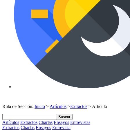
Ruta de Sección:
Inicio
>
Artículos
>
Extractos
> Artículo
Buscar
Artículos
Extractos
Charlas
Ensayos
Entrevistas
Extractos
Charlas
Ensayos
Entrevista