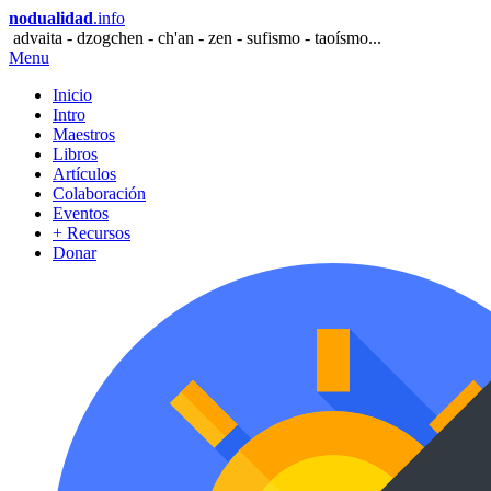
nodualidad
.info
advaita - dzogchen - ch'an - zen - sufismo - taoísmo...
Menu
Inicio
Intro
Maestros
Libros
Artículos
Colaboración
Eventos
+ Recursos
Donar