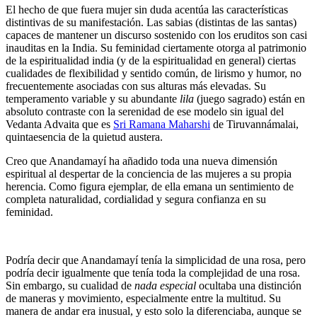
El hecho de que fuera mujer sin duda acentúa las características
distintivas de su manifestación. Las sabias (distintas de las santas)
capaces de mantener un discurso sostenido con los eruditos son casi
inauditas en la India. Su feminidad ciertamente otorga al patrimonio
de la espiritualidad india (y de la espiritualidad en general) ciertas
cualidades de flexibilidad y sentido común, de lirismo y humor, no
frecuentemente asociadas con sus alturas más elevadas. Su
temperamento variable y su abundante
lila
(juego sagrado) están en
absoluto contraste con la serenidad de ese modelo sin igual del
Vedanta Advaita que es
Sri Ramana Maharshi
de Tiruvannámalai,
quintaesencia de la quietud austera.
Creo que Anandamayí ha añadido toda una nueva dimensión
espiritual al despertar de la conciencia de las mujeres a su propia
herencia. Como figura ejemplar, de ella emana un sentimiento de
completa naturalidad, cordialidad y segura confianza en su
feminidad.
Podría decir que Anandamayí tenía la simplicidad de una rosa, pero
podría decir igualmente que tenía toda la complejidad de una rosa.
Sin embargo, su cualidad de
nada especial
ocultaba una distinción
de maneras y movimiento, especialmente entre la multitud. Su
manera de andar era inusual, y esto solo la diferenciaba, aunque se