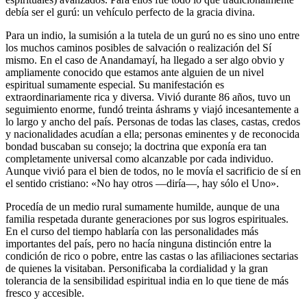
debía ser el gurú: un vehículo perfecto de la gracia divina.
Para un indio, la sumisión a la tutela de un gurú no es sino uno entre
los muchos caminos posibles de salvación o realización del Sí
mismo. En el caso de Anandamayí, ha llegado a ser algo obvio y
ampliamente conocido que estamos ante alguien de un nivel
espiritual sumamente especial. Su manifestación es
extraordinariamente rica y diversa. Vivió durante 86 años, tuvo un
seguimiento enorme, fundó treinta áshrams y viajó incesantemente a
lo largo y ancho del país. Personas de todas las clases, castas, credos
y nacionalidades acudían a ella; personas eminentes y de reconocida
bondad buscaban su consejo; la doctrina que exponía era tan
completamente universal como alcanzable por cada individuo.
Aunque vivió para el bien de todos, no le movía el sacrificio de sí en
el sentido cristiano: «No hay otros ―diría―, hay sólo el Uno».
Procedía de un medio rural sumamente humilde, aunque de una
familia respetada durante generaciones por sus logros espirituales.
En el curso del tiempo hablaría con las personalidades más
importantes del país, pero no hacía ninguna distinción entre la
condición de rico o pobre, entre las castas o las afiliaciones sectarias
de quienes la visitaban. Personificaba la cordialidad y la gran
tolerancia de la sensibilidad espiritual india en lo que tiene de más
fresco y accesible.