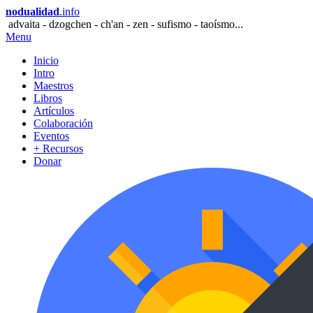
nodualidad
.info
advaita - dzogchen - ch'an - zen - sufismo - taoísmo...
Menu
Inicio
Intro
Maestros
Libros
Artículos
Colaboración
Eventos
+ Recursos
Donar