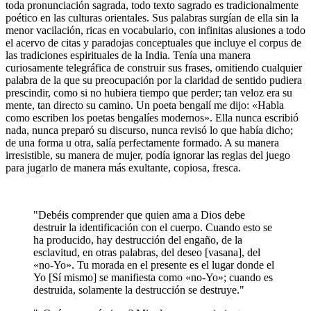
toda pronunciación sagrada, todo texto sagrado es tradicionalmente
poético en las culturas orientales. Sus palabras surgían de ella sin la
menor vacilación, ricas en vocabulario, con infinitas alusiones a todo
el acervo de citas y paradojas conceptuales que incluye el corpus de
las tradiciones espirituales de la India. Tenía una manera
curiosamente telegráfica de construir sus frases, omitiendo cualquier
palabra de la que su preocupación por la claridad de sentido pudiera
prescindir, como si no hubiera tiempo que perder; tan veloz era su
mente, tan directo su camino. Un poeta bengalí me dijo: «Habla
como escriben los poetas bengalíes modernos». Ella nunca escribió
nada, nunca preparó su discurso, nunca revisó lo que había dicho;
de una forma u otra, salía perfectamente formado. A su manera
irresistible, su manera de mujer, podía ignorar las reglas del juego
para jugarlo de manera más exultante, copiosa, fresca.
"Debéis comprender que quien ama a Dios debe
destruir la identificación con el cuerpo. Cuando esto se
ha producido, hay destrucción del engaño, de la
esclavitud, en otras palabras, del deseo [vasana], del
«no-Yo». Tu morada en el presente es el lugar donde el
Yo [Sí mismo] se manifiesta como «no-Yo»; cuando es
destruida, solamente la destrucción se destruye."