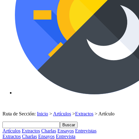
Ruta de Sección:
Inicio
>
Artículos
>
Extractos
> Artículo
Buscar
Artículos
Extractos
Charlas
Ensayos
Entrevistas
Extractos
Charlas
Ensayos
Entrevista