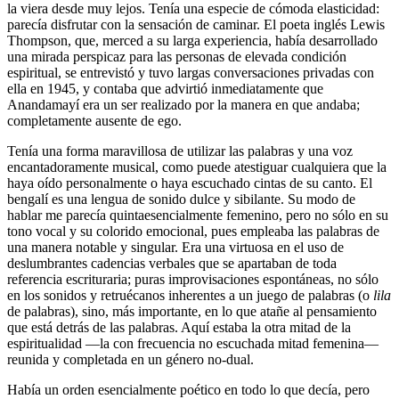
la viera desde muy lejos. Tenía una especie de cómoda elasticidad:
parecía disfrutar con la sensación de caminar. El poeta inglés Lewis
Thompson, que, merced a su larga experiencia, había desarrollado
una mirada perspicaz para las personas de elevada condición
espiritual, se entrevistó y tuvo largas conversaciones privadas con
ella en 1945, y contaba que advirtió inmediatamente que
Anandamayí era un ser realizado por la manera en que andaba;
completamente ausente de ego.
Tenía una forma maravillosa de utilizar las palabras y una voz
encantadoramente musical, como puede atestiguar cualquiera que la
haya oído personalmente o haya escuchado cintas de su canto. El
bengalí es una lengua de sonido dulce y sibilante. Su modo de
hablar me parecía quintaesencialmente femenino, pero no sólo en su
tono vocal y su colorido emocional, pues empleaba las palabras de
una manera notable y singular. Era una virtuosa en el uso de
deslumbrantes cadencias verbales que se apartaban de toda
referencia escrituraria; puras improvisaciones espontáneas, no sólo
en los sonidos y retruécanos inherentes a un juego de palabras (o
lila
de palabras), sino, más importante, en lo que atañe al pensamiento
que está detrás de las palabras. Aquí estaba la otra mitad de la
espiritualidad ―la con frecuencia no escuchada mitad femenina―
reunida y completada en un género no-dual.
Había un orden esencialmente poético en todo lo que decía, pero