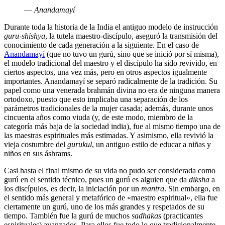
― Anandamayí
Durante toda la historia de la India el antiguo modelo de instrucción
guru-shishya
, la tutela maestro-discípulo, aseguró la transmisión del
conocimiento de cada generación a la siguiente. En el caso de
Anandamayí
(que no tuvo un gurú, sino que se inició por sí misma),
el modelo tradicional del maestro y el discípulo ha sido revivido, en
ciertos aspectos, una vez más, pero en otros aspectos igualmente
importantes. Anandamayí se separó radicalmente de la tradición. Su
papel como una venerada brahmán divina no era de ninguna manera
ortodoxo, puesto que esto implicaba una separación de los
parámetros tradicionales de la mujer casada; además, durante unos
cincuenta años como viuda (y, de este modo, miembro de la
categoría más baja de la sociedad india), fue al mismo tiempo una de
las maestras espirituales más estimadas. Y asimismo, ella revivió la
vieja costumbre del
gurukul
, un antiguo estilo de educar a niñas y
niños en sus áshrams.
Casi hasta el final mismo de su vida no pudo ser considerada como
gurú en el sentido técnico, pues un gurú es alguien que da
diksha
a
los discípulos, es decir, la iniciación por un
mantra
. Sin embargo, en
el sentido más general y metafórico de «maestro espiritual», ella fue
ciertamente un gurú, uno de los más grandes y respetados de su
tiempo. También fue la gurú de muchos
sadhakas
(practicantes
espirituales) avanzados. Para ellos fue todo lo que tradicionalmente