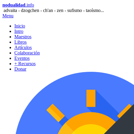
nodualidad
.info
advaita - dzogchen - ch'an - zen - sufismo - taoísmo...
Menu
Inicio
Intro
Maestros
Libros
Artículos
Colaboración
Eventos
+ Recursos
Donar