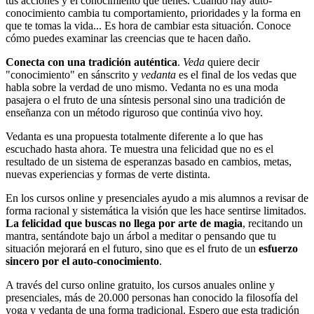
tus acciones y el conocimiento que tienes. Cuando hay auto-
conocimiento cambia tu comportamiento, prioridades y la forma en
que te tomas la vida... Es hora de cambiar esta situación. Conoce
cómo puedes examinar las creencias que te hacen daño.
Conecta con una tradición auténtica
.
Veda
quiere decir
"conocimiento" en sánscrito y
vedanta
es el final de los vedas que
habla sobre la verdad de uno mismo. Vedanta no es una moda
pasajera o el fruto de una síntesis personal sino una tradición de
enseñanza con un método riguroso que continúa vivo hoy.
Vedanta es una propuesta totalmente diferente a lo que has
escuchado hasta ahora. Te muestra una felicidad que no es el
resultado de un sistema de esperanzas basado en cambios, metas,
nuevas experiencias y formas de verte distinta.
En los cursos online y presenciales ayudo a mis alumnos a revisar de
forma racional y sistemática la visión que les hace sentirse limitados.
La felicidad que buscas no llega por arte de magia
, recitando un
mantra, sentándote bajo un árbol a meditar o pensando que tu
situación mejorará en el futuro, sino que es el fruto de un
esfuerzo
sincero por el auto-conocimiento
.
A través del curso online gratuito, los cursos anuales online y
presenciales, más de 20.000 personas han conocido la filosofía del
yoga y vedanta de una forma tradicional. Espero que esta tradición