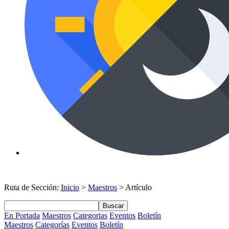
Ruta de Sección:
Inicio
>
Maestros
> Artículo
Buscar
En Portada
Maestros
Categorias
Eventos
Boletín
Maestros
Categorías
Eventos
Boletín