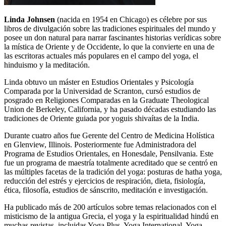
Linda Johnsen
(nacida en 1954 en Chicago) es célebre por sus
libros de divulgación sobre las tradiciones espirituales del mundo y
posee un don natural para narrar fascinantes historias verídicas sobre
la mística de Oriente y de Occidente, lo que la convierte en una de
las escritoras actuales más populares en el campo del yoga, el
hinduismo y la meditación.
Linda obtuvo un máster en Estudios Orientales y Psicología
Comparada por la Universidad de Scranton, cursó estudios de
posgrado en Religiones Comparadas en la Graduate Theological
Union de Berkeley, California, y ha pasado décadas estudiando las
tradiciones de Oriente guiada por yoguis shivaítas de la India.
Durante cuatro años fue Gerente del Centro de Medicina Holística
en Glenview, Illinois. Posteriormente fue Administradora del
Programa de Estudios Orientales, en Honesdale, Pensilvania. Este
fue un programa de maestría totalmente acreditado que se centró en
las múltiples facetas de la tradición del yoga: posturas de hatha yoga,
reducción del estrés y ejercicios de respiración, dieta, fisiología,
ética, filosofía, estudios de sánscrito, meditación e investigación.
Ha publicado más de 200 artículos sobre temas relacionados con el
misticismo de la antigua Grecia, el yoga y la espiritualidad hindú en
muchas revistas, incluidas Yoga Plus, Yoga International, Yoga