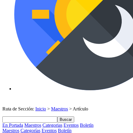
Ruta de Sección:
Inicio
>
Maestros
> Artículo
Buscar
En Portada
Maestros
Categorias
Eventos
Boletín
Maestros
Categorías
Eventos
Boletín