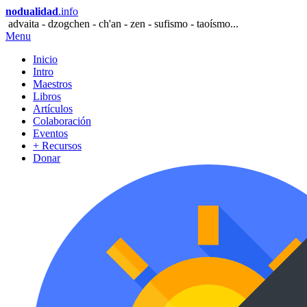
nodualidad
.info
advaita - dzogchen - ch'an - zen - sufismo - taoísmo...
Menu
Inicio
Intro
Maestros
Libros
Artículos
Colaboración
Eventos
+ Recursos
Donar