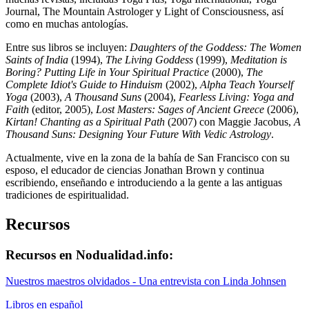
Journal, The Mountain Astrologer y Light of Consciousness, así
como en muchas antologías.
Entre sus libros se incluyen:
Daughters of the Goddess: The Women
Saints of India
(1994),
The Living Goddess
(1999),
Meditation is
Boring? Putting Life in Your Spiritual Practice
(2000),
The
Complete Idiot's Guide to Hinduism
(2002),
Alpha Teach Yourself
Yoga
(2003),
A Thousand Suns
(2004),
Fearless Living: Yoga and
Faith
(editor, 2005),
Lost Masters: Sages of Ancient Greece
(2006),
Kirtan! Chanting as a Spiritual Path
(2007) con Maggie Jacobus,
A
Thousand Suns: Designing Your Future With Vedic Astrology
.
Actualmente, vive en la zona de la bahía de San Francisco con su
esposo, el educador de ciencias Jonathan Brown y continua
escribiendo, enseñando e introduciendo a la gente a las antiguas
tradiciones de espiritualidad.
Recursos
Recursos en Nodualidad.info:
Nuestros maestros olvidados - Una entrevista con Linda Johnsen
Libros en español