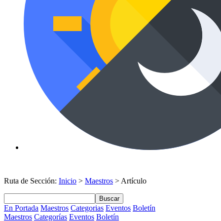
Ruta de Sección:
Inicio
>
Maestros
> Artículo
Buscar
En Portada
Maestros
Categorias
Eventos
Boletín
Maestros
Categorías
Eventos
Boletín