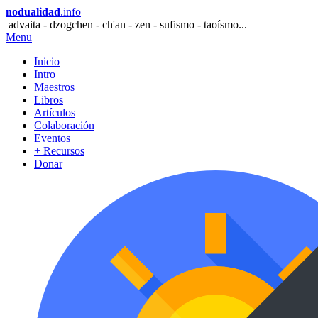
nodualidad
.info
advaita - dzogchen - ch'an - zen - sufismo - taoísmo...
Menu
Inicio
Intro
Maestros
Libros
Artículos
Colaboración
Eventos
+ Recursos
Donar