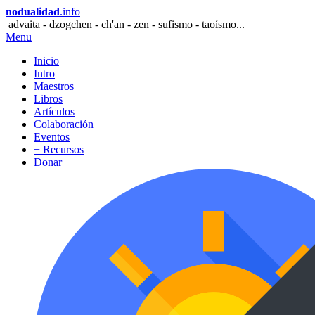
nodualidad
.info
advaita - dzogchen - ch'an - zen - sufismo - taoísmo...
Menu
Inicio
Intro
Maestros
Libros
Artículos
Colaboración
Eventos
+ Recursos
Donar