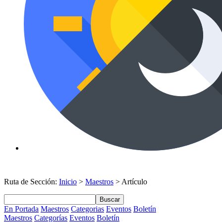
Ruta de Sección:
Inicio
>
Maestros
> Artículo
Buscar
En Portada
Maestros
Categorias
Eventos
Boletín
Maestros
Categorías
Eventos
Boletín