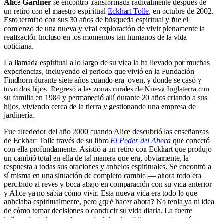
Alice Gardner
se encontró transformada radicalmente después de
un retiro con el maestro espiritual
Eckhart Tolle
, en octubre de 2002.
Esto terminó con sus 30 años de búsqueda espiritual y fue el
comienzo de una nueva y vital exploración de vivir plenamente la
realización incluso en los momentos tan humanos de la vida
cotidiana.
La llamada espiritual a lo largo de su vida la ha llevado por muchas
experiencias, incluyendo el periodo que vivió en la Fundación
Findhorn durante siete años cuando era joven, y donde se casó y
tuvo dos hijos. Regresó a las zonas rurales de Nueva Inglaterra con
su familia en 1984 y permaneció allí durante 20 años criando a sus
hijos, viviendo cerca de la tierra y gestionando una empresa de
jardinería.
Fue alrededor del año 2000 cuando Alice descubrió las enseñanzas
de Eckhart Tolle través de su libro
El Poder del Ahora
que conectó
con ella profundamente. Asistió a un retiro con Eckhart que produjo
un cambió total en ella de tal manera que era, obviamente, la
respuesta a todas sus oraciones y anhelos espirituales. Se encontró a
sí misma en una situación de completo cambio — ahora todo era
percibido al revés y boca abajo en comparación con su vida anterior
y Alice ya no sabía cómo vivir. Esta nueva vida era todo lo que
anhelaba espiritualmente, pero ¿qué hacer ahora? No tenía ya ni idea
de cómo tomar decisiones o conducir su vida diaria. La fuerte