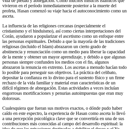
vida de piedad y abnegación. Como muchos místicos islámicos que
vivieron en el período inmediatamente posterior a la muerte del
profeta, Hasan comenzó su viaje hacia el autoconocimiento como un
asceta.
La influencia de las religiones cercanas (especialmente el
cristianismo y el hinduismo), así como ciertas interpretaciones del
Corán, ayudaron a popularizar el ascetismo como un enfoque entre
las personas espirituales. Debido a que la mayoría de las tradiciones
religiosas (incluido el Islam) abrazaron un cierto grado de
abstinencia y renunciación como un medio para liberar la capacidad
de la mente y obtener un mayor aprendizaje, y debido a que algunas
personas siempre confunden los medios con el fin, algunos
abrazaron la renuncia en extremo. Los ascetas a menudo hacían todo
lo posible para perseguir sus objetivos. La práctica del celibato,
depositar la confianza en lo divino para el sustento físico y un firme
rechazo de la vida familiar y material eran características de un
difícil régimen de abnegación. Estas actividades a veces incluían
engorrosas mortificaciones y penurias autoimpuestas que eran muy
dolorosas.
Cualesquiera que fueran sus motivos exactos, o dónde pudo haber
caído en este espectro, la experiencia de Hasan como asceta lo llevó
a una percepción psicológica clave que se convertiría en una de sus
contribuciones más conocidas al campo del desarrollo espiritual: la
idea de que las privaciones destinadas a debilitar el deseo y el Yo