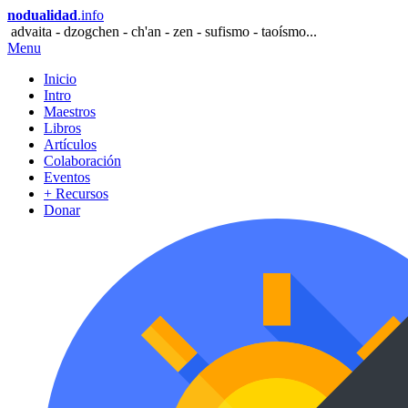
nodualidad
.info
advaita - dzogchen - ch'an - zen - sufismo - taoísmo...
Menu
Inicio
Intro
Maestros
Libros
Artículos
Colaboración
Eventos
+ Recursos
Donar