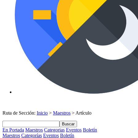
Ruta de Sección:
Inicio
>
Maestros
> Artículo
Buscar
En Portada
Maestros
Categorias
Eventos
Boletín
Maestros
Categorías
Eventos
Boletín