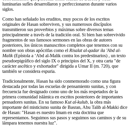
luminarias sufíes desarrollaron y perfeccionaron durante varios
siglos.
Como han señalado los eruditos, muy pocos de los escritos
originales de Hasan sobreviven, y sus numerosos discípulos
transmitieron sus proverbios y máximas sobre diversos temas
principalmente a través de la tradición oral. Si bien han sobrevivido
fragmentos de sus famosos sermones en las obras de autores
posteriores, los únicos manuscritos completos que tenemos con su
nombre son obras apócrifas como el
Risalat al-qadar ila 'Abd al-
Malik
(Epístola a ‘Abd al-Malik contra los predestinarios) , un texto
pseudoepigráfico del siglo IX o principios del X, y otra carta "de
carácter ascético y exhortador" dirigida a Umar II (m. 720), que
también se considera espuria.
Tradicionalmente, Hasan ha sido conmemorado como una figura
destacada por todas las escuelas de pensamiento sunitas, y con
frecuencia fue designado como uno de los más respetados de la
primera comunidad islámica en escritos posteriores de importantes
pensadores sunitas. En su famoso
Kut al-kulub
, la obra más
importante del misticismo sunita de Basran, Abu Talib al-Makki dice
de Hasan: "Hasan es nuestro Imam en esta doctrina que
representamos. Seguimos sus pasos y seguimos sus caminos y de su
lámpara tenemos nuestra luz".