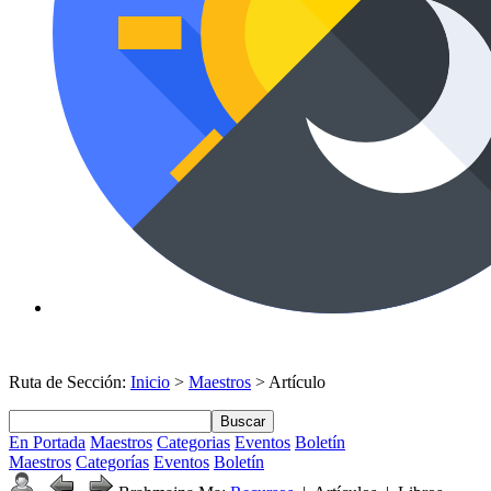
Ruta de Sección:
Inicio
>
Maestros
> Artículo
Buscar
En Portada
Maestros
Categorias
Eventos
Boletín
Maestros
Categorías
Eventos
Boletín