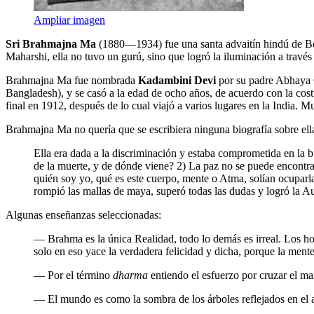
Ampliar imagen
Sri Brahmajna Ma
(1880—1934) fue una santa advaitín hindú de Beng
Maharshi, ella no tuvo un gurú, sino que logró la iluminación a través
Brahmajna Ma fue nombrada
Kadambini Devi
por su padre Abhaya Ch
Bangladesh), y se casó a la edad de ocho años, de acuerdo con la cost
final en 1912, después de lo cual viajó a varios lugares en la India.
Brahmajna Ma no quería que se escribiera ninguna biografía sobre ella
Ella era dada a la discriminación y estaba comprometida en la 
de la muerte, y de dónde viene? 2) La paz no se puede encontrar
quién soy yo, qué es este cuerpo, mente o Atma, solían ocuparla.
rompió las mallas de maya, superó todas las dudas y logró la A
Algunas enseñanzas seleccionadas:
― Brahma es la única Realidad, todo lo demás es irreal. Los ho
solo en eso yace la verdadera felicidad y dicha, porque la ment
― Por el término
dharma
entiendo el esfuerzo por cruzar el m
― El mundo es como la sombra de los árboles reflejados en el 