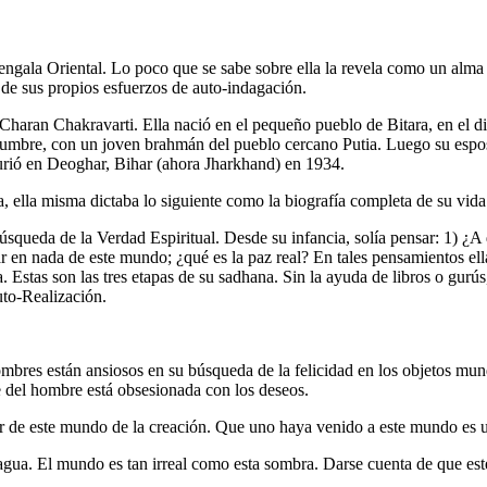
ala Oriental. Lo poco que se sabe sobre ella la revela como un alma i
 de sus propios esfuerzos de auto-indagación.
aran Chakravarti. Ella nació en el pequeño pueblo de Bitara, en el dis
umbre, con un joven brahmán del pueblo cercano Putia. Luego su esposo 
 Murió en Deoghar, Bihar (ahora Jharkhand) en 1934.
, ella misma dictaba lo siguiente como la biografía completa de su vida
búsqueda de la Verdad Espiritual. Desde su infancia, solía pensar: 1)
 en nada de este mundo; ¿qué es la paz real? En tales pensamientos ella
 Estas son las tres etapas de su sadhana. Sin la ayuda de libros o gurú
uto-Realización.
mbres están ansiosos en su búsqueda de la felicidad en los objetos mun
e del hombre está obsesionada con los deseos.
ar de este mundo de la creación. Que uno haya venido a este mundo es u
agua. El mundo es tan irreal como esta sombra. Darse cuenta de que est