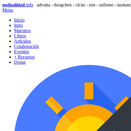
nodualidad
.info
advaita - dzogchen - ch'an - zen - sufismo - taoísmo
Menu
Inicio
Intro
Maestros
Libros
Artículos
Colaboración
Eventos
+ Recursos
Donar