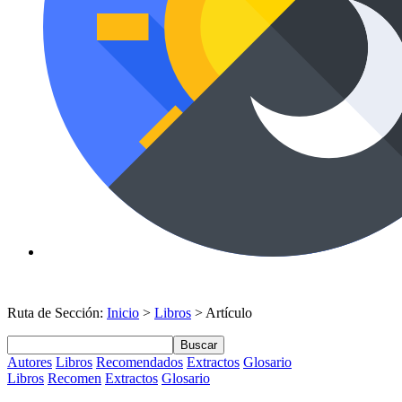
Ruta de Sección:
Inicio
>
Libros
> Artículo
Buscar
Autores
Libros
Recomendados
Extractos
Glosario
Libros
Recomen
Extractos
Glosario