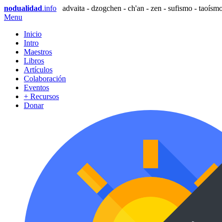
nodualidad
.info
advaita - dzogchen - ch'an - zen - sufismo - taoísmo
Menu
Inicio
Intro
Maestros
Libros
Artículos
Colaboración
Eventos
+ Recursos
Donar