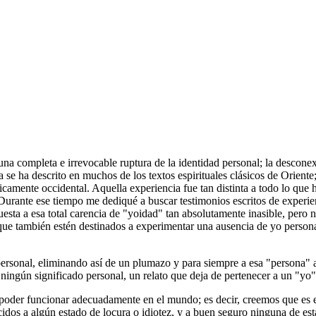
 a una completa e irrevocable ruptura de la identidad personal; la descon
 se ha descrito en muchos de los textos espirituales clásicos de Oriente
ípicamente occidental. Aquella experiencia fue tan distinta a todo lo q
Durante ese tiempo me dediqué a buscar testimonios escritos de experie
sta a esa total carencia de "yoidad" tan absolutamente inasible, pero n
 que también estén destinados a experimentar una ausencia de yo person
personal, eliminando así de un plumazo y para siempre a esa "persona" a 
 ningún significado personal, un relato que deja de pertenecer a un "yo" 
 poder funcionar adecuadamente en el mundo; es decir, creemos que es el
os a algún estado de locura o idiotez, y a buen seguro ninguna de est