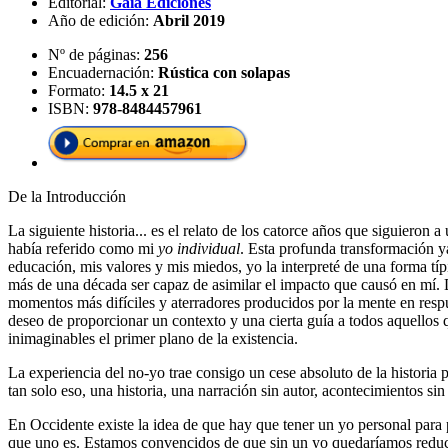
Editorial:
Gaia Ediciones
Año de edición:
Abril 2019
Nº de páginas:
256
Encuadernación:
Rústica con solapas
Formato:
14.5 x 21
ISBN:
978-8484457961
De la Introducción
La siguiente historia... es el relato de los catorce años que siguieron
había referido como mi
yo individual
. Esta profunda transformación ya
educación, mis valores y mis miedos, yo la interpreté de una forma t
más de una década ser capaz de asimilar el impacto que causó en mí. 
momentos más difíciles y aterradores producidos por la mente en respue
deseo de proporcionar un contexto y una cierta guía a todos aquellos
inimaginables el primer plano de la existencia.
La experiencia del no-yo trae consigo un cese absoluto de la historia 
tan solo eso, una historia, una narración sin autor, acontecimientos sin
En Occidente existe la idea de que hay que tener un yo personal para
que uno es. Estamos convencidos de que sin un yo quedaríamos reducid