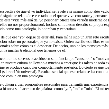
erspectiva de que el yo individual se revele a sí mismo como algo vacío 
el siguiente relato de ese estado en el que se vive constante y permanen
 de esta "vida más allá del yo personal" ofrece una versión moderna de
ellos no nos proporcionaron). Incluso si hubiesen descrito su propia ex
stado como una patología, lo honraban y veneraban.
s de que ese "yo" dejase de estar ahí. Para mí ha sido un gran reto escr
ción sobre un personaje que ya no existe. Quien escribe este libro es u
icionales sobre cómo es el despertar. De hecho, uno de los mensajes más i
n la imagen tradicional que tenemos de él.
encontrar los sucesos acaecidos en su infancia que "causaron" o "motiva
ne en nuestra cultura ha llevado a muchos a creer que las raíces de tod
r qué se produce cualquier comportamiento posterior. Lo cierto es que 
 (sobre el Yo universal). Resulta esencial que este relato se lea con una
 poco común en una patología.
 obligan a usar pronombres personales para transmitir una experiencia 
 la historia sin hacer uso de palabras como "yo", "mí" o "mío". El mister