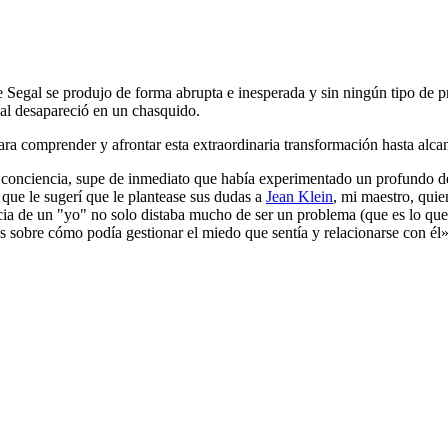
e Segal se produjo de forma abrupta e inesperada y sin ningún tipo de 
gal desapareció en un chasquido.
ara comprender y afrontar esta extraordinaria transformación hasta alcanz
nciencia, supe de inmediato que había experimentado un profundo despe
 que le sugerí que le plantease sus dudas a
Jean Klein
, mi maestro, quie
cia de un "yo" no solo distaba mucho de ser un problema (que es lo que e
as sobre cómo podía gestionar el miedo que sentía y relacionarse con él»