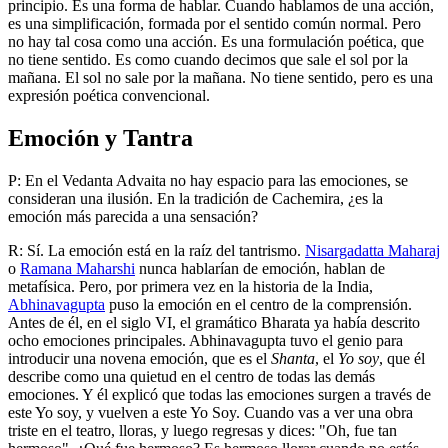
principio. Es una forma de hablar. Cuando hablamos de una acción,
es una simplificación, formada por el sentido común normal. Pero
no hay tal cosa como una acción. Es una formulación poética, que
no tiene sentido. Es como cuando decimos que sale el sol por la
mañana. El sol no sale por la mañana. No tiene sentido, pero es una
expresión poética convencional.
Emoción y Tantra
P: En el Vedanta Advaita no hay espacio para las emociones, se
consideran una ilusión. En la tradición de Cachemira, ¿es la
emoción más parecida a una sensación?
R: Sí. La emoción está en la raíz del tantrismo.
Nisargadatta Maharaj
o
Ramana Maharshi
nunca hablarían de emoción, hablan de
metafísica. Pero, por primera vez en la historia de la India,
Abhinavagupta
puso la emoción en el centro de la comprensión.
Antes de él, en el siglo VI, el gramático Bharata ya había descrito
ocho emociones principales. Abhinavagupta tuvo el genio para
introducir una novena emoción, que es el
Shanta
, el
Yo soy
, que él
describe como una quietud en el centro de todas las demás
emociones. Y él explicó que todas las emociones surgen a través de
este Yo soy, y vuelven a este Yo Soy. Cuando vas a ver una obra
triste en el teatro, lloras, y luego regresas y dices: "Oh, fue tan