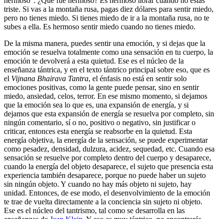
hermoso". ¿Qué fue hermoso? Es hermoso llorar cuando no estás
triste. Si vas a la montaña rusa, pagas diez dólares para sentir miedo,
pero no tienes miedo. Si tienes miedo de ir a la montaña rusa, no te
subes a ella. Es hermoso sentir miedo cuando no tienes miedo.
De la misma manera, puedes sentir una emoción, y si dejas que la
emoción se resuelva totalmente como una sensación en tu cuerpo, la
emoción te devolverá a esta quietud. Ese es el núcleo de la
enseñanza tántrica, y en el texto tántrico principal sobre eso, que es
el
Vijnana Bhairava Tantra
, el énfasis no está en sentir solo
emociones positivas, como la gente puede pensar, sino en sentir
miedo, ansiedad, celos, terror. En ese mismo momento, si dejamos
que la emoción sea lo que es, una expansión de energía, y si
dejamos que esta expansión de energía se resuelva por completo, sin
ningún comentario, sí o no, positivo o negativo, sin justificar o
criticar, entonces esta energía se reabsorbe en la quietud. Esta
energía objetiva, la energía de la sensación, se puede experimentar
como pesadez, densidad, dulzura, acidez, sequedad, etc. Cuando esa
sensación se resuelve por completo dentro del cuerpo y desaparece,
cuando la energía del objeto desaparece, el sujeto que presencia esta
experiencia también desaparece, porque no puede haber un sujeto
sin ningún objeto. Y cuando no hay más objeto ni sujeto, hay
unidad. Entonces, de ese modo, el desenvolvimiento de la emoción
te trae de vuelta directamente a la conciencia sin sujeto ni objeto.
Ese es el núcleo del tantrismo, tal como se desarrolla en las