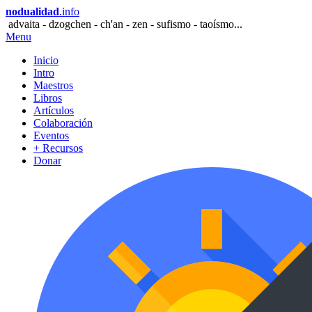
nodualidad
.info
advaita - dzogchen - ch'an - zen - sufismo - taoísmo...
Menu
Inicio
Intro
Maestros
Libros
Artículos
Colaboración
Eventos
+ Recursos
Donar