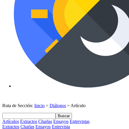
Ruta de Sección:
Inicio
>
Diálogos
> Artículo
Buscar
Artículos
Extractos
Charlas
Ensayos
Entrevistas
Extractos
Charlas
Ensayos
Entrevista