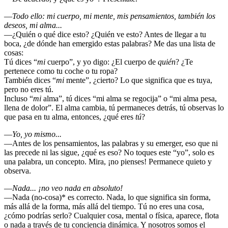
―
Todo ello: mi cuerpo, mi mente, mis pensamientos, también los
deseos, mi alma...
―¿Quién o qué dice esto? ¿Quién ve esto? Antes de llegar a tu
boca, ¿de dónde han emergido estas palabras? Me das una lista de
cosas:
Tú dices “
mi
cuerpo”, y yo digo: ¿El cuerpo de
quién
? ¿Te
pertenece como tu coche o tu ropa?
También dices “
mi
mente”, ¿cierto? Lo que significa que es tuya,
pero no eres tú.
Incluso “
mi
alma”, tú dices “mi alma se regocija” o “mi alma pesa,
llena de dolor”. El alma cambia, tú permaneces detrás, tú observas lo
que pasa en tu alma, entonces, ¿qué eres
tú
?
―
Yo, yo mismo...
―Antes de los pensamientos, las palabras y su emerger, eso que ni
las precede ni las sigue, ¿qué es eso? No toques este “yo”, solo es
una palabra, un concepto. Mira, ¡no pienses! Permanece quieto y
observa.
―
Nada... ¡no veo nada en absoluto!
―Nada (no-cosa)* es correcto. Nada, lo que significa sin forma,
más allá de la forma, más allá del tiempo. Tú no eres una cosa,
¿cómo podrías serlo? Cualquier cosa, mental o física, aparece, flota
o nada a través de tu conciencia dinámica. Y nosotros somos el