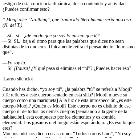
testigo de esta conciencia dinámica, de su contenido y actividad.
¿Puedes confirmar esto?
* Mooji dice "No-thing", que traducido literalmente sería no-cosa.
(N. del T.)
―
Sí... sí... ¿de modo que yo soy lo mismo que tú?
―Sí. Sí... baja el ritmo para que las palabras que dices no sean
distintas de lo que eres. Unicamente retira el pensamiento “lo mismo
que”.
―
Yo soy tú.
―Sí.
[Pausa]
¿Y qué pasa si eliminas el “tú”? ¿Puedes hacer eso?
[Largo silencio]
Cuando has dicho, “yo soy tú”, ¿la palabra “tú” se refería a Mooji?
¿Te refieres a este cuerpo sentado en esta silla? [Mooji mueve su
cuerpo como una marioneta] A la luz de esta introspección,¿es este
cuerpo Mooji? ¿Quién es Mooji? Este cuerpo no es distinto de ese
cuerpo ni de todos los demás cuerpos [señalando a la gente de la
habitación], está compuesto por los elementos y es comida
elemental. Los gusanos o el fuego están esperándolo. ¿Es eso lo que
eres?
Muchos místicos dicen cosas como: “Todos somos Uno”, “Yo soy