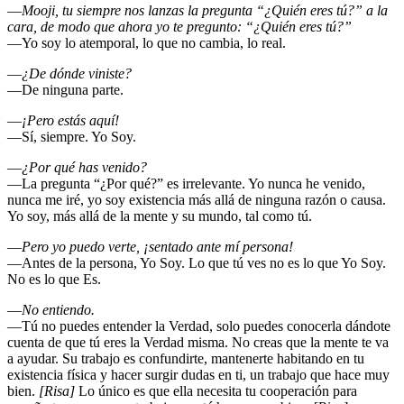
―
Mooji, tu siempre nos lanzas la pregunta “¿Quién eres tú?” a la
cara, de modo que ahora yo te pregunto: “¿Quién eres tú?”
―Yo soy lo atemporal, lo que no cambia, lo real.
―
¿De dónde viniste?
―De ninguna parte.
―
¡Pero estás aquí!
―Sí, siempre. Yo Soy.
―
¿Por qué has venido?
―La pregunta “¿Por qué?” es irrelevante. Yo nunca he venido,
nunca me iré, yo soy existencia más allá de ninguna razón o causa.
Yo soy, más allá de la mente y su mundo, tal como tú.
―
Pero yo puedo verte, ¡sentado ante mí persona!
―Antes de la persona, Yo Soy. Lo que tú ves no es lo que Yo Soy.
No es lo que Es.
―
No entiendo.
―Tú no puedes entender la Verdad, solo puedes conocerla dándote
cuenta de que tú eres la Verdad misma. No creas que la mente te va
a ayudar. Su trabajo es confundirte, mantenerte habitando en tu
existencia física y hacer surgir dudas en ti, un trabajo que hace muy
bien.
[Risa]
Lo único es que ella necesita tu cooperación para