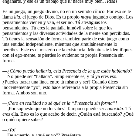
engañarte, y ese es un trabajo que
tú
haces muy bien.
[Risa]
Es un juego, un juego divino, no en un sentido cínico. Por eso se le
llama
lila
, el juego de Dios. Es tu propio
maya
jugando contigo. Los
pensamientos vienen y van, el ser no.
Tú
atestiguas los
pensamientos. Tú eres la pantalla inmóvil sobre la que los
pensamientos y las diversas actividades de la mente son percibidas.
Tú tienes la sensación de formar también parte de este juego como
una entidad independiente, mientras que simultáneamente lo
percibes. Este es el misterio de la existencia. Mientras te identifiques
con el ego-mente, te pierdes lo evidente: tu propia Presencia sin
forma.
―
¿Cómo puedo hallarla, esta Presencia de la que estás hablando?
―No puede ser “hallada”. Simplemente es, y tú ya eres eso.
¿Puedes trazar una línea entre tú mismo y ser? Cuando dices
inocentemente “yo”, esto hace referencia a la propia Presencia sin
forma. Ambos son uno.
―
¡Pero en realidad no sé qué es la “Presencia sin forma”!
―¡Por supuesto que no lo sabes! Tampoco puede ser
conocida
. Tú
eres
ella. Esto es lo que acabo de decir. ¿Quién está buscando? ¿Qué
o quién quiere saber?
―
¡Yo!
―De acuerdo, y ¿qué es yo”? Preséntate.