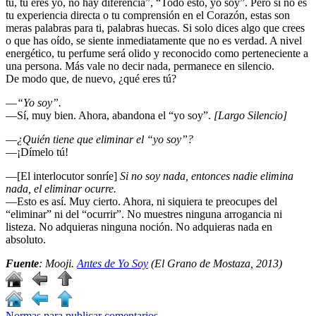
tú, tú eres yo, no hay diferencia”, “Todo esto, yo soy”. Pero si no es
tu experiencia directa o tu comprensión en el Corazón, estas son
meras palabras para ti, palabras huecas. Si solo dices algo que crees
o que has oído, se siente inmediatamente que no es verdad. A nivel
energético, tu perfume será olido y reconocido como perteneciente a
una persona. Más vale no decir nada, permanece en silencio.
De modo que, de nuevo, ¿qué eres tú?
―
“Yo soy”.
―Sí, muy bien. Ahora, abandona el “yo soy”.
[Largo Silencio]
―
¿Quién tiene que eliminar el “yo soy”?
―¡Dímelo tú!
―[El interlocutor sonríe]
Si no soy nada, entonces nadie elimina
nada, el eliminar ocurre.
―Esto es así. Muy cierto. Ahora, ni siquiera te preocupes del
“eliminar” ni del “ocurrir”. No muestres ninguna arrogancia ni
listeza. No adquieras ninguna noción. No adquieras nada en
absoluto.
Fuente
: Mooji.
Antes de Yo Soy
(El Grano de Mostaza, 2013)
Normas para publicar comentarios