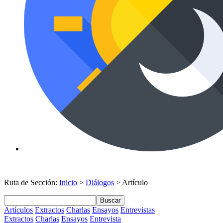
Ruta de Sección:
Inicio
>
Diálogos
> Artículo
Buscar
Artículos
Extractos
Charlas
Ensayos
Entrevistas
Extractos
Charlas
Ensayos
Entrevista