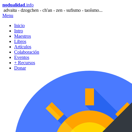
nodualidad
.info
advaita - dzogchen - ch'an - zen - sufismo - taoísmo...
Menu
Inicio
Intro
Maestros
Libros
Artículos
Colaboración
Eventos
+ Recursos
Donar