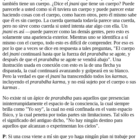
también tiene un cuerpo. ¿Dice el
jnani
que tiene un cuerpo? Puede
parecerle a usted como si él tuviera un cuerpo y puede parecer estar
haciendo cosas con el cuerpo, como hacen otros, pero él mismo sabe
que él es sin cuerpo. La cuerda quemada todavía parece una cuerda,
pero no sirve como cuerda si usted intenta atar algo con ella. Un
jnani
es así ―puede parecer como las demás gentes, pero esto es
solamente una apariencia exterior. Mientras uno se identifica a sí
mismo con el cuerpo, todo esto es difícil de comprender. Por eso es
por lo que a veces se dice en respuesta a tales preguntas, "El cuerpo
del
jnani
continuará hasta que la fuerza del
prarabdha
se agote, y
después de que el
prarabdha
se agote se vendrá abajo". Una
ilustración usada en conexión con esto es la de una flecha ya
disparada, la cual continuará avanzando y golpeará en su blanco.
Pero la verdad es que el
jnani
ha transcendido todos los
karmas
,
incluyendo el
prarabdha karma
, y no está sujeto por el cuerpo o sus
karmas
.
No existe ni un ápice de
prarabdha
para aquellos que presencian
ininterrumpidamente el espacio de la consciencia, la cual siempre
brilla como "Yo soy", la cual no está confinada en el vasto espacio
físico, y la cual penetra por todas partes sin limitaciones. Tal sólo es
el significado del antiguo dicho, "No hay ningún destino para
aquellos que alcanzan o experimentan los cielos".
P
: Si una cosa viene a mí sin que yo haga ningún plan ni trabaje por