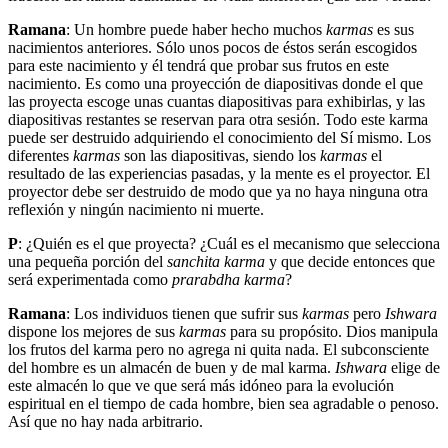
Ramana
: Un hombre puede haber hecho muchos
karmas
es sus
nacimientos anteriores. Sólo unos pocos de éstos serán escogidos
para este nacimiento y él tendrá que probar sus frutos en este
nacimiento. Es como una proyección de diapositivas donde el que
las proyecta escoge unas cuantas diapositivas para exhibirlas, y las
diapositivas restantes se reservan para otra sesión. Todo este karma
puede ser destruido adquiriendo el conocimiento del Sí mismo. Los
diferentes
karmas
son las diapositivas, siendo los
karmas
el
resultado de las experiencias pasadas, y la mente es el proyector. El
proyector debe ser destruido de modo que ya no haya ninguna otra
reflexión y ningún nacimiento ni muerte.
P
: ¿Quién es el que proyecta? ¿Cuál es el mecanismo que selecciona
una pequeña porción del
sanchita karma
y que decide entonces que
será experimentada como
prarabdha karma
?
Ramana
: Los individuos tienen que sufrir sus
karmas
pero
Ishwara
dispone los mejores de sus
karmas
para su propósito. Dios manipula
los frutos del karma pero no agrega ni quita nada. El subconsciente
del hombre es un almacén de buen y de mal karma.
Ishwara
elige de
este almacén lo que ve que será más idóneo para la evolución
espiritual en el tiempo de cada hombre, bien sea agradable o penoso.
Así que no hay nada arbitrario.