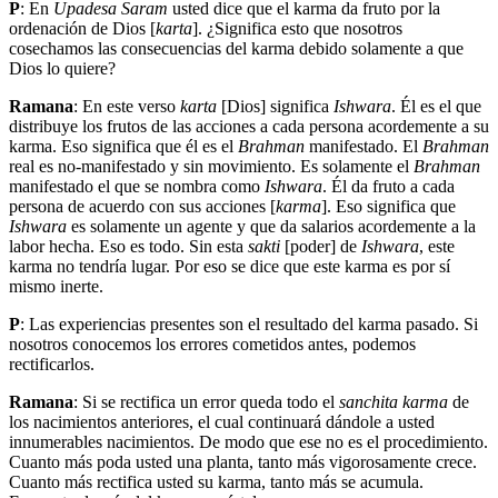
P
: En
Upadesa Saram
usted dice que el karma da fruto por la
ordenación de Dios [
karta
]. ¿Significa esto que nosotros
cosechamos las consecuencias del karma debido solamente a que
Dios lo quiere?
Ramana
: En este verso
karta
[Dios] significa
Ishwara
. Él es el que
distribuye los frutos de las acciones a cada persona acordemente a su
karma. Eso significa que él es el
Brahman
manifestado. El
Brahman
real es no-manifestado y sin movimiento. Es solamente el
Brahman
manifestado el que se nombra como
Ishwara
. Él da fruto a cada
persona de acuerdo con sus acciones [
karma
]. Eso significa que
Ishwara
es solamente un agente y que da salarios acordemente a la
labor hecha. Eso es todo. Sin esta
sakti
[poder] de
Ishwara
, este
karma no tendría lugar. Por eso se dice que este karma es por sí
mismo inerte.
P
: Las experiencias presentes son el resultado del karma pasado. Si
nosotros conocemos los errores cometidos antes, podemos
rectificarlos.
Ramana
: Si se rectifica un error queda todo el
sanchita karma
de
los nacimientos anteriores, el cual continuará dándole a usted
innumerables nacimientos. De modo que ese no es el procedimiento.
Cuanto más poda usted una planta, tanto más vigorosamente crece.
Cuanto más rectifica usted su karma, tanto más se acumula.