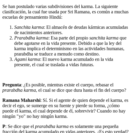
Se han postulado varias subdivisiones del karma. La siguiente
clasificación, la cual fue usada por Sri Ramana, es común a muchas
escuelas de pensamiento Hindú:
Sanchita karma
: El almacén de deudas kármicas acumuladas
de nacimientos anteriores.
Prarabdha karma
: Esa parte del propio
sanchita karma
que
debe agotarse en la vida presente. Debido a que la ley del
karma implica el determinismo en las actividades humanas,
prarabdha se traduce a menudo como destino.
Agami karma
: El nuevo karma acumulado en la vida
presente, el cual se traslada a vidas futuras.
Pregunta
: ¿Es posible, mientras existe el cuerpo, rebasar el
prarabdha karma
, el cual se dice que dura hasta el fin del cuerpo?
Ramana Maharshi
: Sí. Si el agente de quien depende el karma, es
decir el ego, se sumerge en su fuente y pierde su forma, ¿cómo
puede el karma, el cual depende de él, sobrevivir? Cuando no hay
ningún "yo" no hay ningún karma.
P
: Se dice que el
prarabdha karma
es solamente una pequeña
fracción del karma acumulado en vidas anteriores. ¿Es esto verdad?