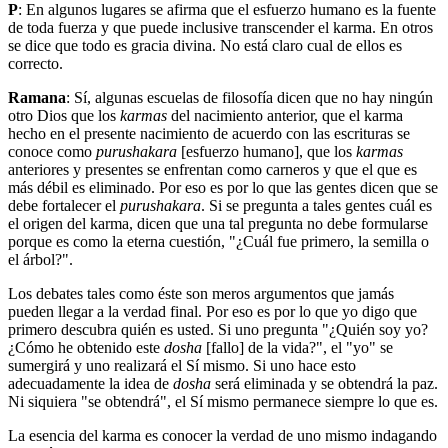
P
: En algunos lugares se afirma que el esfuerzo humano es la fuente
de toda fuerza y que puede inclusive transcender el karma. En otros
se dice que todo es gracia divina. No está claro cual de ellos es
correcto.
Ramana
: Sí, algunas escuelas de filosofía dicen que no hay ningún
otro Dios que los
karmas
del nacimiento anterior, que el karma
hecho en el presente nacimiento de acuerdo con las escrituras se
conoce como
purushakara
[esfuerzo humano], que los
karmas
anteriores y presentes se enfrentan como carneros y que el que es
más débil es eliminado. Por eso es por lo que las gentes dicen que se
debe fortalecer el
purushakara
. Si se pregunta a tales gentes cuál es
el origen del karma, dicen que una tal pregunta no debe formularse
porque es como la eterna cuestión, "¿Cuál fue primero, la semilla o
el árbol?".
Los debates tales como éste son meros argumentos que jamás
pueden llegar a la verdad final. Por eso es por lo que yo digo que
primero descubra quién es usted. Si uno pregunta "¿Quién soy yo?
¿Cómo he obtenido este
dosha
[fallo] de la vida?", el "yo" se
sumergirá y uno realizará el Sí mismo. Si uno hace esto
adecuadamente la idea de
dosha
será eliminada y se obtendrá la paz.
Ni siquiera "se obtendrá", el Sí mismo permanece siempre lo que es.
La esencia del karma es conocer la verdad de uno mismo indagando