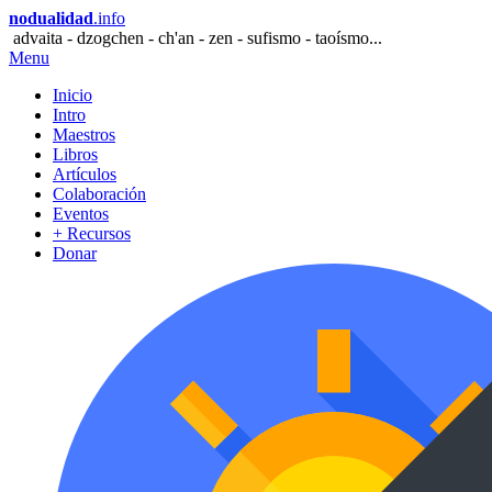
nodualidad
.info
advaita - dzogchen - ch'an - zen - sufismo - taoísmo...
Menu
Inicio
Intro
Maestros
Libros
Artículos
Colaboración
Eventos
+ Recursos
Donar