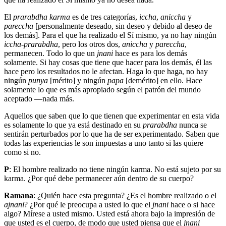
El
prarabdha karma
es de tres categorías,
iccha
,
aniccha
y
pareccha
[personalmente deseado, sin deseo y debido al deseo de
los demás]. Para el que ha realizado el Sí mismo, ya no hay ningún
iccha-prarabdha
, pero los otros dos,
aniccha
y
pareccha
,
permanecen. Todo lo que un
jnani
hace es para los demás
solamente. Si hay cosas que tiene que hacer para los demás, él las
hace pero los resultados no le afectan. Haga lo que haga, no hay
ningún
punya
[mérito] y ningún
papa
[demérito] en ello. Hace
solamente lo que es más apropiado según el patrón del mundo
aceptado ―nada más.
Aquellos que saben que lo que tienen que experimentar en esta vida
es solamente lo que ya está destinado en su
prarabdha
nunca se
sentirán perturbados por lo que ha de ser experimentado. Saben que
todas las experiencias le son impuestas a uno tanto si las quiere
como si no.
P
: El hombre realizado no tiene ningún karma. No está sujeto por su
karma. ¿Por qué debe permanecer aún dentro de su cuerpo?
Ramana
: ¿Quién hace esta pregunta? ¿Es el hombre realizado o el
ajnani
? ¿Por qué le preocupa a usted lo que el
jnani
hace o si hace
algo? Mírese a usted mismo. Usted está ahora bajo la impresión de
que usted es el cuerpo, de modo que usted piensa que el
jnani