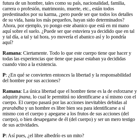
futura de un hombre, tales como su país, nacionalidad, familia,
carrera o profesión, matrimonio, muerte, etc., están todos
predestinados por su karma, ¿pero puede ser que todos los detalles
de su vida, hasta los más pequeños, hayan sido determinados?
Ahora, por ejemplo, yo pongo este abanico que está en mi mano
aquí sobre el suelo. ¿Puede ser que estuviera ya decidido que en tal
y tal día, a tal y tal hora, yo movería el abanico así y lo pondría
aquí?
Ramana
: Ciertamente. Todo lo que este cuerpo tiene que hacer y
todas las experiencias que tiene que pasar estaban ya decididas
cuando vino a la existencia.
P
: ¿En qué se convierten entonces la libertad y la responsabilidad
del hombre por sus acciones?
Ramana
: La única libertad que el hombre tiene es la de esforzarse y
adquirir
jnana
, lo cual le permitirá no identificarse a sí mismo con el
cuerpo. El cuerpo pasará por las acciones inevitables debidas al
prarabdha
y un hombre es libre bien sea para identificarse a sí
mismo con el cuerpo y apegarse a los frutos de sus acciones (del
cuerpo), o bien desapegarse de él (del cuerpo) y ser un mero testigo
de sus actividades.
P
: Así pues, ¿el libre albedrío es un mito?