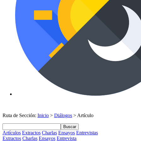
Ruta de Sección:
Inicio
>
Diálogos
> Artículo
Buscar
Artículos
Extractos
Charlas
Ensayos
Entrevistas
Extractos
Charlas
Ensayos
Entrevista