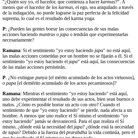
"¿Quién soy yo, el hacedor, que comienza a hacer
karmas
?". A
menos que el hacedor de los
karmas
, el ego, sea aniquilado a través
de la indagación, no puede lograrse la paz perfecta de la felicidad
suprema, lo cual es el resultado del karma yoga.
P
: ¿Pueden las gentes borrar las consecuencias de sus malas
acciones haciendo
mantras
o
japa
o tendrán que experimentarlas
necesariamente?
Ramana
: Si el sentimiento "yo estoy haciendo
japa
" no está aquí,
las malas acciones cometidas por un hombre no se fijarán a él. Si el
sentimiento "yo estoy haciendo el
japa
" está aquí, las consecuencias
de las malas acciones persistirán.
P
. ¿No extingue
punya
[el mérito acumulado de los actos virtuosos],
o
papa
[el demérito acumulado de los actos pecaminosos]?
Ramana
: Mientras el sentimiento "yo estoy haciendo" está aquí,
uno debe experimentar el resultado de sus actos, bien sean buenos o
malos. ¿Cómo es posible borrar un acto con otro? Cuando el
sentimiento de que "yo estoy haciendo" se pierde, nada afecta a un
hombre. A menos que uno realice el Sí mismo el sentimiento "yo
estoy haciendo" jamás se desvanecerá. Para el que realiza el Sí
mismo, ¿dónde está la necesidad del
japa
? ¿dónde está la necesidad
de
tapas
? Debido a la fuerza del
prarabdha
la vida continúa, pero el
que ha realizado el Sí mismo ya no desea nada.