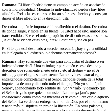
Ramana
: El libre albedrío tiene su campo de acción en asociación
con la individualidad. Mientras la individualidad perdura hay libre
albedrío. Todas las escrituras se basan sobre este hecho y aconsejan
dirigir el libre albedrío en la dirección justa.
Descubra a quién le importa el libre albedrío o el destino. Descubra
de dónde surge, y more en su fuente. Si usted hace esto, ambos son
transcendidos. Ese es el único propósito de discutir estas cuestiones.
¿A quién le vienen estas preguntas? Descubra y sea en paz.
P
: Si lo que está destinado a suceder sucederá, ¿hay alguna utilidad
en la plegaria o el esfuerzo, o debemos permanecer ociosos?
Ramana
: Hay solamente dos vías para conquistar el destino o ser
independiente de él. Una es indagar para quién es este destino y
descubrir que solamente el ego está sujeto al destino y no el Sí
mismo, y que el ego es no-existente. La otra vía es matar al ego
entregándose completamente al Señor, dándose cuenta de la total
impotencia de uno y diciendo todo el tiempo, "No yo sino tú, oh
Señor", abandonando todo sentido de "yo" y "mío" y dejando que
el Señor haga lo que quiera con usted. La entrega jamás puede
considerarse como completa mientras el devoto quiera esto o aquello
del Señor. La verdadera entrega es amor de Dios por el amor mismo
y nada más, ni siquiera en pro de la liberación. En otras palabras,
para conquistar el destino es necesaria la completa desaparición del