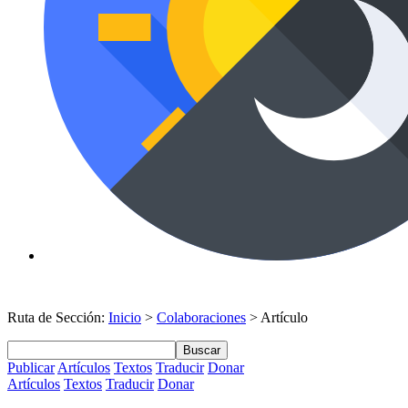
Ruta de Sección:
Inicio
>
Colaboraciones
> Artículo
Buscar
Publicar
Artículos
Textos
Traducir
Donar
Artículos
Textos
Traducir
Donar