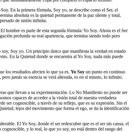
-Soy. En la primera fórmula, Soy yo, se describe como el Ser, el
emisa absoluta es la quietud permanente de la paz silente y total,
resado de unión infinita.
 El hombre es parte de esta segunda fórmula: Yo Soy. Ahora es el Ser
agación profunda su real apariencia, que termina siendo todo pero
soy, Soy yo. Un principio único que manifiesta la verdad en estado
iento. En la Quietud donde se encuentra al Yo Soy, nada más puede
ue los resultados afecten lo que ya es.
Yo Soy
un punto en continuo
ero jamás su esencia se verá alterada, es en sí mismo, lo infinito.
neras que llevan a su experimentación. Lo No Manifiesto no puede ser
omos capaces de acceder a la visión total de nuestra verdadera
de ser cognoscible, a través de su reflejo, que es su expresión. Sin el
ietud, lejos del movimiento que forma el ego, se da la identificación
terable. El Yo Soy, donde el ser redescubre que es el ser sin causa, el
 cognoscible, y lo real, lo que yo soy, no está dentro del rango del