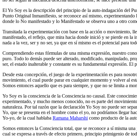
El Yo Soy es la descripción del principio de la auto-indagación del P
Punto Original Inmanifiesto, se reconoce así mismo, experimentando la
donde lo No manifestado y lo Manifestado se observa uno a otro como 
Transitada la experimentación con base en la acción o movimiento, ll
manifestado, el reflejo, que mira hacia donde inició y se pierde en l
nada a la vez, ser y no ser, ya que en sí mismo es el potencial para to
Comprendiendo estas fórmulas de una misma expresión, nuestro conoci
puro. Todo lo demás puede ser alterado, modificado, manipulado, pro
ser, el estado inalterable y constante es su fundamental expresión. El 
Desde esta concepción, el juego de la experimentación es para nosotros
movimiento, el cual puede parar en cualquier momento y volver al estad
Somos entonces aquello que es para siempre, y que no se limita a mo
Yo Soy es la consciencia de la Consciencia no causal. Este conocimie
experimentado, y mucho menos conocido, no es parte del movimiento qu
naturaleza. Por tal razón que la declaración Yo Soy no puede ser separa
Yo, que se presenta en el hombre como el yo, no podríamos llegar hac
Yo-yo, de la cual hablaba
Ramana Maharshi
como producto de la auto
Somos entonces la Consciencia total, que se reconoce a sí misma una y 
cual se expresa a través de efecto primero, principio primigenio de tod