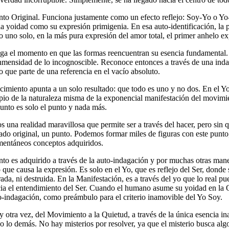
unto Original. Funciona justamente como un efecto reflejo: Soy-Yo o Yo
 yoidad como su expresión primigenia. En esa auto-identificación, la pr
uno solo, en la más pura expresión del amor total, el primer anhelo exp
ega el momento en que las formas reencuentran su esencia fundamental.
a inmensidad de lo incognoscible. Reconoce entonces a través de una ind
do que parte de una referencia en el vacío absoluto.
miento apunta a un solo resultado: que todo es uno y no dos. En el Yo 
pio de la naturaleza misma de la exponencial manifestación del movim
punto es solo el punto y nada más.
 una realidad maravillosa que permite ser a través del hacer, pero sin q
o original, un punto. Podemos formar miles de figuras con este punto, p
mentáneos conceptos adquiridos.
nto es adquirido a través de la auto-indagación y por muchas otras ma
e causa la expresión. Es solo en el Yo, que es reflejo del Ser, donde s
da, ni destruida. En la Manifestación, es a través del yo que lo real pue
ia el entendimiento del Ser. Cuando el humano asume su yoidad en la Qu
-indagación, como preámbulo para el criterio inamovible del Yo Soy.
otra vez, del Movimiento a la Quietud, a través de la única esencia inal
o lo demás. No hay misterios por resolver, ya que el misterio busca algo