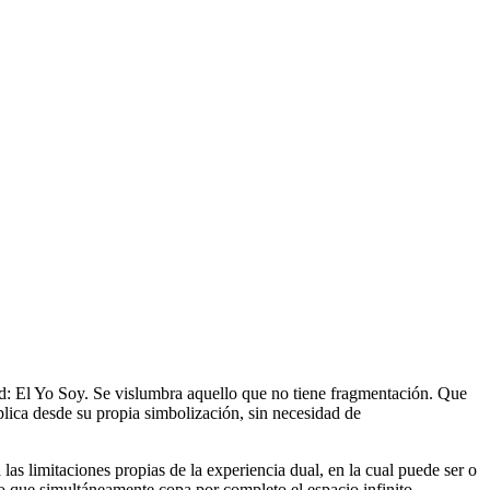
ad: El Yo Soy. Se vislumbra aquello que no tiene fragmentación. Que
lica desde su propia simbolización, sin necesidad de
as limitaciones propias de la experiencia dual, en la cual puede ser o
do que simultáneamente copa por completo el espacio infinito.