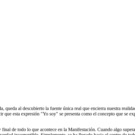
, queda al descubierto la fuente única real que encierra nuestra realid
cir que esta expresión "Yo soy" se presenta como el concepto que se exp
final de todo lo que acontece en la Manifestación. Cuando algo supera l
 verdad incorruptible. Simplemente, se ha llegado hacia el centro de to