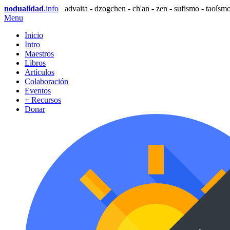
nodualidad
.info
advaita - dzogchen - ch'an - zen - sufismo - taoísmo
Menu
Inicio
Intro
Maestros
Libros
Artículos
Colaboración
Eventos
+ Recursos
Donar