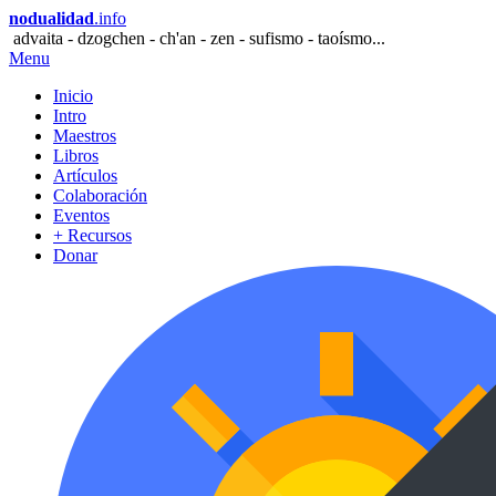
nodualidad
.info
advaita - dzogchen - ch'an - zen - sufismo - taoísmo...
Menu
Inicio
Intro
Maestros
Libros
Artículos
Colaboración
Eventos
+ Recursos
Donar