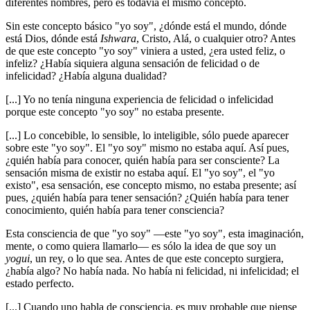
diferentes nombres, pero es todavía el mismo concepto.
Sin este concepto básico "yo soy", ¿dónde está el mundo, dónde
está Dios, dónde está
Ishwara
, Cristo, Alá, o cualquier otro? Antes
de que este concepto "yo soy" viniera a usted, ¿era usted feliz, o
infeliz? ¿Había siquiera alguna sensación de felicidad o de
infelicidad? ¿Había alguna dualidad?
[...] Yo no tenía ninguna experiencia de felicidad o infelicidad
porque este concepto "yo soy" no estaba presente.
[...] Lo concebible, lo sensible, lo inteligible, sólo puede aparecer
sobre este "yo soy". El "yo soy" mismo no estaba aquí. Así pues,
¿quién había para conocer, quién había para ser consciente? La
sensación misma de existir no estaba aquí. El "yo soy", el "yo
existo", esa sensación, ese concepto mismo, no estaba presente; así
pues, ¿quién había para tener sensación? ¿Quién había para tener
conocimiento, quién había para tener consciencia?
Esta consciencia de que "yo soy" ―este "yo soy", esta imaginación,
mente, o como quiera llamarlo― es sólo la idea de que soy un
yogui
, un rey, o lo que sea. Antes de que este concepto surgiera,
¿había algo? No había nada. No había ni felicidad, ni infelicidad; el
estado perfecto.
[...] Cuando uno habla de consciencia, es muy probable que piense