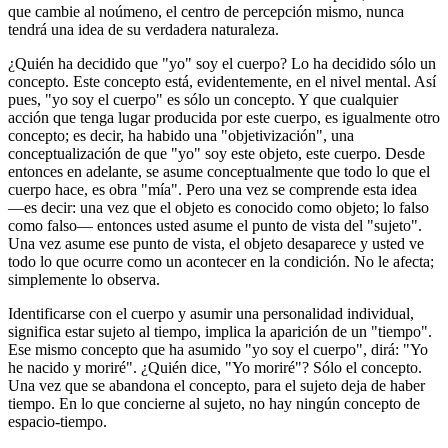
que cambie al noúmeno, el centro de percepción mismo, nunca
tendrá una idea de su verdadera naturaleza.
¿Quién ha decidido que "yo" soy el cuerpo? Lo ha decidido sólo un
concepto. Este concepto está, evidentemente, en el nivel mental. Así
pues, "yo soy el cuerpo" es sólo un concepto. Y que cualquier
acción que tenga lugar producida por este cuerpo, es igualmente otro
concepto; es decir, ha habido una "objetivización", una
conceptualización de que "yo" soy este objeto, este cuerpo. Desde
entonces en adelante, se asume conceptualmente que todo lo que el
cuerpo hace, es obra "mía". Pero una vez se comprende esta idea
―es decir: una vez que el objeto es conocido como objeto; lo falso
como falso― entonces usted asume el punto de vista del "sujeto".
Una vez asume ese punto de vista, el objeto desaparece y usted ve
todo lo que ocurre como un acontecer en la condición. No le afecta;
simplemente lo observa.
Identificarse con el cuerpo y asumir una personalidad individual,
significa estar sujeto al tiempo, implica la aparición de un "tiempo".
Ese mismo concepto que ha asumido "yo soy el cuerpo", dirá: "Yo
he nacido y moriré". ¿Quién dice, "Yo moriré"? Sólo el concepto.
Una vez que se abandona el concepto, para el sujeto deja de haber
tiempo. En lo que concierne al sujeto, no hay ningún concepto de
espacio-tiempo.