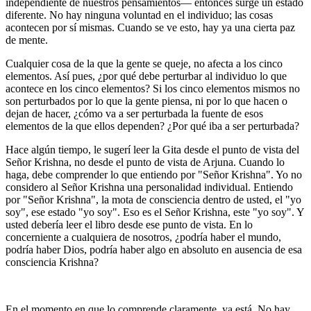
independiente de nuestros pensamientos― entonces surge un estado
diferente. No hay ninguna voluntad en el individuo; las cosas
acontecen por sí mismas. Cuando se ve esto, hay ya una cierta paz
de mente.
Cualquier cosa de la que la gente se queje, no afecta a los cinco
elementos. Así pues, ¿por qué debe perturbar al individuo lo que
acontece en los cinco elementos? Si los cinco elementos mismos no
son perturbados por lo que la gente piensa, ni por lo que hacen o
dejan de hacer, ¿cómo va a ser perturbada la fuente de esos
elementos de la que ellos dependen? ¿Por qué iba a ser perturbada?
Hace algún tiempo, le sugerí leer la Gita desde el punto de vista del
Señor Krishna, no desde el punto de vista de Arjuna. Cuando lo
haga, debe comprender lo que entiendo por "Señor Krishna". Yo no
considero al Señor Krishna una personalidad individual. Entiendo
por "Señor Krishna", la mota de consciencia dentro de usted, el "yo
soy", ese estado "yo soy". Eso es el Señor Krishna, este "yo soy". Y
usted debería leer el libro desde ese punto de vista. En lo
concerniente a cualquiera de nosotros, ¿podría haber el mundo,
podría haber Dios, podría haber algo en absoluto en ausencia de esa
consciencia Krishna?
En el momento en que lo comprende claramente, ya está. No hay