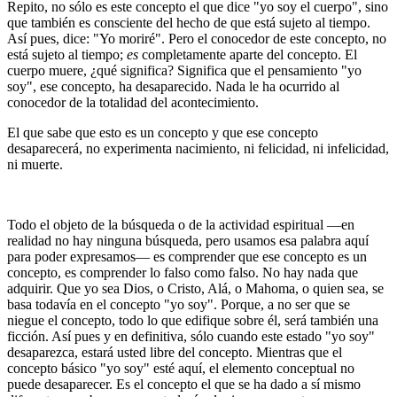
Repito, no sólo es este concepto el que dice "yo soy el cuerpo", sino
que también es consciente del hecho de que está sujeto al tiempo.
Así pues, dice: "Yo moriré". Pero el conocedor de este concepto, no
está sujeto al tiempo;
es
completamente aparte del concepto. El
cuerpo muere, ¿qué significa? Significa que el pensamiento "yo
soy", ese concepto, ha desaparecido. Nada le ha ocurrido al
conocedor de la totalidad del acontecimiento.
El que sabe que esto es un concepto y que ese concepto
desaparecerá, no experimenta nacimiento, ni felicidad, ni infelicidad,
ni muerte.
Todo el objeto de la búsqueda o de la actividad espiritual ―en
realidad no hay ninguna búsqueda, pero usamos esa palabra aquí
para poder expresamos― es comprender que ese concepto es un
concepto, es comprender lo falso como falso. No hay nada que
adquirir. Que yo sea Dios, o Cristo, Alá, o Mahoma, o quien sea, se
basa todavía en el concepto "yo soy". Porque, a no ser que se
niegue el concepto, todo lo que edifique sobre él, será también una
ficción. Así pues y en definitiva, sólo cuando este estado "yo soy"
desaparezca, estará usted libre del concepto. Mientras que el
concepto básico "yo soy" esté aquí, el elemento conceptual no
puede desaparecer. Es el concepto el que se ha dado a sí mismo