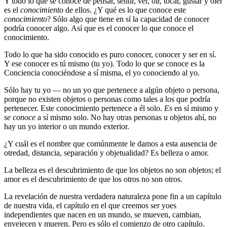
Y todo lo que se conoce de pensar, sentir, ver, oír, tocar, gustar y oler
es el
conocimiento
de ellos. ¿Y qué es lo que conoce este
conocimiento
? Sólo algo que tiene en sí la capacidad de conocer
podría conocer algo. Así que es el conocer lo que conoce el
conocimiento.
Todo lo que ha sido conocido es puro conocer, conocer y ser en sí.
Y ese conocer es tú mismo (tu yo). Todo lo que se conoce es la
Conciencia conociéndose a sí misma, el yo conociendo al yo.
Sólo hay tu yo ― no un yo que pertenece a algún objeto o persona,
porque no existen objetos o personas como tales a los que podría
pertenecer. Este conocimiento pertenece a él solo.
Es
en sí mismo y
se conoce
a sí mismo solo. No hay otras personas u objetos ahí, no
hay un yo interior o un mundo exterior.
¿Y cuál es el nombre que comúnmente le damos a esta ausencia de
otredad, distancia, separación y objetualidad? Es belleza o amor.
La belleza es el descubrimiento de que los objetos no son objetos; el
amor es el descubrimiento de que los otros no son otros.
La revelación de nuestra verdadera naturaleza pone fin a un capítulo
de nuestra vida, el capítulo en el que creemos ser yoes
independientes que nacen en un mundo, se mueven, cambian,
envejecen y mueren. Pero es sólo el comienzo de otro capítulo.