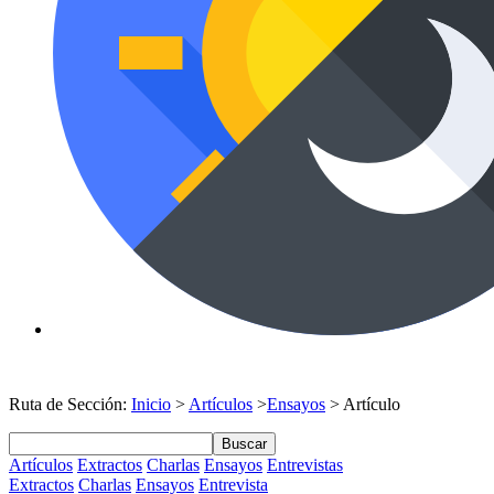
Ruta de Sección:
Inicio
>
Artículos
>
Ensayos
> Artículo
Buscar
Artículos
Extractos
Charlas
Ensayos
Entrevistas
Extractos
Charlas
Ensayos
Entrevista