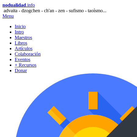
nodualidad
.info
advaita - dzogchen - ch'an - zen - sufismo - taoísmo...
Menu
Inicio
Intro
Maestros
Libros
Artículos
Colaboración
Eventos
+ Recursos
Donar