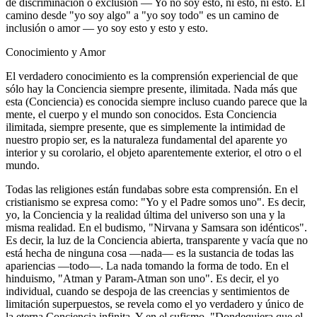
de discriminación o exclusión ― Yo no soy esto, ni esto, ni esto. El
camino desde "yo soy algo" a "yo soy todo" es un camino de
inclusión o amor ― yo soy esto y esto y esto.
Conocimiento y Amor
El verdadero conocimiento es la comprensión experiencial de que
sólo hay la Conciencia siempre presente, ilimitada. Nada más que
esta (Conciencia) es conocida siempre incluso cuando parece que la
mente, el cuerpo y el mundo son conocidos. Esta Conciencia
ilimitada, siempre presente, que es simplemente la intimidad de
nuestro propio ser, es la naturaleza fundamental del aparente yo
interior y su corolario, el objeto aparentemente exterior, el otro o el
mundo.
Todas las religiones están fundabas sobre esta comprensión. En el
cristianismo se expresa como: "Yo y el Padre somos uno". Es decir,
yo, la Conciencia y la realidad última del universo son una y la
misma realidad. En el budismo, "Nirvana y Samsara son idénticos".
Es decir, la luz de la Conciencia abierta, transparente y vacía que no
está hecha de ninguna cosa ―nada― es la sustancia de todas las
apariencias ―todo―. La nada tomando la forma de todo. En el
hinduismo, "Atman y Param-Atman son uno". Es decir, el yo
individual, cuando se despoja de las creencias y sentimientos de
limitación superpuestos, se revela como el yo verdadero y único de
la eterna Conciencia infinita. Y en el sufismo, "Dondequiera que el