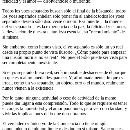
felicidad y el amor ― disolviéndose o muriendo.
Todos los yoes separados buscan sólo el final de la búsqueda, todos
los yoes separados anhelan sólo poner fin al anhelo; todos los yoes
separados desean sólo disolverse o morir. Esa muerte ―la muerte
del yo separado― es la experiencia de la paz, la felicidad y el amor,
la develación de nuestra naturaleza esencial, su "recordamiento" de
sí misma.
Sin embargo, como hemos visto, el yo separado es sólo un yo real
desde su propio punto de vista ilusorio. ¿Cómo puede para empezar
una ilusión morir si no es real? ¡No puede! Sólo puede ser vista para
ser completamente inexistente.
Si el yo separado fuera real, sería imposible deshacerse de él porque
lo que es real no puede desaparecer. Y, afortunadamente, lo que es
irreal, como un yo separado, un objeto, otro o el mundo, realmente
nunca vienen a la existencia.
Por lo tanto, ninguna actividad o cese de actividad de la mente
puede dar lugar a esta comprensión. Todo lo que se requiere es tener
el coraje, la honestidad y el amor para mirar, para ver con claridad, y
vivir las implicaciones de lo que descubramos.
El verdadero y único yo de la Conciencia no tiene ningún
conocimiento de ningún límite o destino en sí mismo. Sabe que es