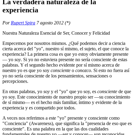
La verdadera naturaleza de la
experiencia
Por
Rupert Spira
7 agosto 2012 (*)
Nuestra Naturaleza Esencial de Ser, Conocer y Felicidad
Empecemos por nosotros mismos. ¿Qué podemos decir a ciencia
cierta acerca del "yo", nuestro sí mismo, el sujeto, el que conoce la
experiencia? La primera cosa es que yo estoy obviamente presente
― yo
soy
. Si yo no estuviera presente no sería consciente de estas
palabras. Y el segundo hecho evidente por sí mismo acerca de
nuestro yo es que yo soy
consciente
o
conozco
. Si esto no fuera así
yo no sería consciente de los pensamientos, sensaciones o
percepciones.
En otras palabras, yo
soy
y el "yo" que yo soy, es
consciente
de que
yo soy. Este conocimiento de nuestro propio ser ―su conocimiento
de sí mismo― es el hecho más familiar, íntimo y evidente de la
experiencia y es compartido por todos.
A veces nos referimos a este "yo" presente y consciente como
"Conciencia" (Awareness), que significa la "presencia de eso que es
consciente". Es una palabra en la que las dos cualidades
fundamentales de nuestro yo ―ser y conocer― son reconocidas