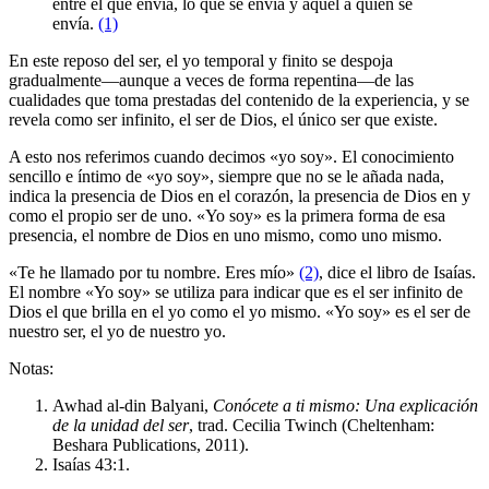
entre el que envía, lo que se envía y aquel a quien se
envía.
(1)
En este reposo del ser, el yo temporal y finito se despoja
gradualmente—aunque a veces de forma repentina—de las
cualidades que toma prestadas del contenido de la experiencia, y se
revela como ser infinito, el ser de Dios, el único ser que existe.
A esto nos referimos cuando decimos «yo soy». El conocimiento
sencillo e íntimo de «yo soy», siempre que no se le añada nada,
indica la presencia de Dios en el corazón, la presencia de Dios en y
como el propio ser de uno. «Yo soy» es la primera forma de esa
presencia, el nombre de Dios en uno mismo, como uno mismo.
«Te he llamado por tu nombre. Eres mío»
(2)
, dice el libro de Isaías.
El nombre «Yo soy» se utiliza para indicar que es el ser infinito de
Dios el que brilla en el yo como el yo mismo. «Yo soy» es el ser de
nuestro ser, el yo de nuestro yo.
Notas:
Awhad al-din Balyani,
Conócete a ti mismo: Una explicación
de la unidad del ser
, trad. Cecilia Twinch (Cheltenham:
Beshara Publications, 2011).
Isaías 43:1.