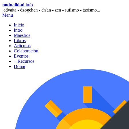
nodualidad
.info
advaita - dzogchen - ch'an - zen - sufismo - taoísmo...
Menu
Inicio
Intro
Maestros
Libros
Artículos
Colaboración
Eventos
+ Recursos
Donar