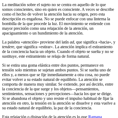
La meditación sobre el sujeto no se centra en aquello de lo que
somos conscientes, sino en quien es consciente. A veces se describe
como el hecho de volver la atención hacia su origen, pero esta
descripción es engañosa. No se puede enfocar con una linterna la
bombilla de la que procede la luz. El movimiento se entiende con
mayor precisión como una relajación de la atención, un
apaciguamiento o un hundimiento de la atención.
La palabra «atención» proviene del latín
ad
, que significa «hacia», y
tendere
, que significa «estirar». La atención implica el estiramiento
de la conciencia hacia un objeto. Cuando el objeto se suelta y no se
sustituye, este estiramiento se relaja de forma natural.
Si se estira una goma elástica entre dos puntos, permanece en
tensión solo mientras se sujetan ambos puntos. Si se suelta uno de
ellos y, a menos que se fije inmediatamente a otra cosa, no puede
evitar volver a su estado natural de equilibrio. La atención se
comporta de manera muy similar. Se extiende, por así decirlo, entre
la conciencia de la que surge y los objetos—pensamientos,
sentimientos, sensaciones y percepciones—hacia los que se dirige.
Si se abandona el objeto y uno resiste el impulso habitual de fijar la
atención en otro, la tensión en la atención se disuelve y esta vuelve a
su estado natural de equilibrio, la paz de la conciencia.
Esta relajación o disipación de la atención es lo que
Ramana