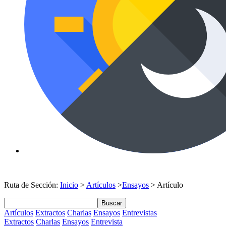
Ruta de Sección:
Inicio
>
Artículos
>
Ensayos
> Artículo
Buscar
Artículos
Extractos
Charlas
Ensayos
Entrevistas
Extractos
Charlas
Ensayos
Entrevista