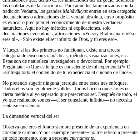
las cualidades de la conciencia. Para aquellos familiarizados con la
tradición Vedanta, los grandes
Mahāvākyas
entran en esta categoría:
declaraciones o afirmaciones de la verdad absoluta, cuyo propósito
es evocar o precipitar el reconocimiento de nuestra verdadera
naturaleza. Aquí no hay métodos ni explicaciones, solo
declaraciones evocadoras, afirmaciones. «Yo soy Brahman» o «Eso
eres tú». «Solo existe el ser infinito de Dios, y tú eres eso».
Y luego, si las dos primeras no funcionan, existe una tercera
categoría de enseñanza: prácticas, métodos, visualizaciones, etc.
Estas son de naturaleza investigadora o devocional. Por ejemplo:
Pregúntate: «¿Qué es lo que es consciente de mi experiencia?» O
«Entrega todo el contenido de tu experiencia al cuidado de Dios».
No pretendo sugerir ninguna jerarquía entre estos tres enfoques.
Todos ellos son igualmente válidos. Todos hacen concesiones en
cierta medida al yo separado que parecemos ser. Después de todo, el
yo que realmente somos —el ser consciente infinito— no necesita
sentarse en silencio.
La dimensión vertical del ser
Observa que eres el fondo siempre presente de tu experiencia en
constante cambio. Y por «siempre presente» no me refiero a presente
en todo momento, sino a presente
eternamente
.