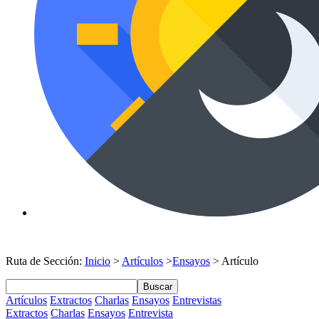
Ruta de Sección:
Inicio
>
Artículos
>
Ensayos
> Artículo
Buscar
Artículos
Extractos
Charlas
Ensayos
Entrevistas
Extractos
Charlas
Ensayos
Entrevista