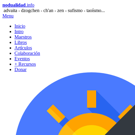
nodualidad
.info
advaita - dzogchen - ch'an - zen - sufismo - taoísmo...
Menu
Inicio
Intro
Maestros
Libros
Artículos
Colaboración
Eventos
+ Recursos
Donar