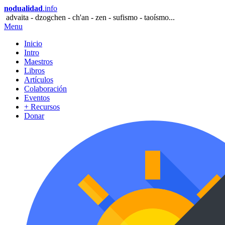
nodualidad
.info
advaita - dzogchen - ch'an - zen - sufismo - taoísmo...
Menu
Inicio
Intro
Maestros
Libros
Artículos
Colaboración
Eventos
+ Recursos
Donar