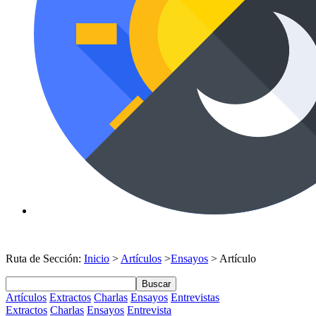
Ruta de Sección:
Inicio
>
Artículos
>
Ensayos
> Artículo
Buscar
Artículos
Extractos
Charlas
Ensayos
Entrevistas
Extractos
Charlas
Ensayos
Entrevista