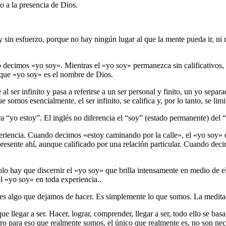
o a la presencia de Dios.
 y sin esfuerzo, porque no hay ningún lugar al que la mente pueda ir, n
 decimos «yo soy». Mientras el «yo soy» permanezca sin calificativos, se
e que «yo soy» es el nombre de Dios.
e al ser infinito y pasa a referirse a un ser personal y finito, un yo 
 somos esencialmente, el ser infinito, se califica y, por lo tanto, se limit
 “yo estoy”. El inglés no diferencia el “soy” (estado permanente) del “
eriencia. Cuando decimos «estoy caminando por la calle», el «yo soy» es
sente ahí, aunque calificado por una relación particular. Cuando decimo
olo hay que discernir el «yo soy» que brilla intensamente en medio de
 el «yo soy» en toda experiencia..
es algo que dejamos de hacer. Es simplemente lo que somos. La meditac
llegar a ser. Hacer, lograr, comprender, llegar a ser, todo ello se basa
Pero para eso que realmente somos, el único que realmente es, no son nece