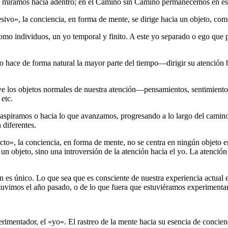
iramos hacia adentro; en el Camino sin Camino permanecemos en ese luga
vo», la conciencia, en forma de mente, se dirige hacia un objeto, como
 individuos, un yo temporal y finito. A este yo separado o ego que pa
 hace de forma natural la mayor parte del tiempo―dirigir su atención h
e los objetos normales de nuestra atención―pensamientos, sentimientos,
etc.
aspiramos o hacia lo que avanzamos, progresando a lo largo del camino
 diferentes.
, la conciencia, en forma de mente, no se centra en ningún objeto en p
 un objeto, sino una introversión de la atención hacia el yo. La atenció
ón es único. Lo que sea que es consciente de nuestra experiencia actual
 tuvimos el año pasado, o de lo que fuera que estuviéramos experiment
erimentador, el «yo». El rastreo de la mente hacia su esencia de conci