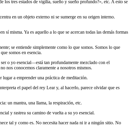
los tres estados de vigilia, sueño y sueño profundo?», etc. A esto se
entra en un objeto externo ni se sumerge en su origen interno.
n sí misma. Ya es aquello a lo que se acercan todas las demás formas
 mente; se entiende simplemente como lo que somos. Somos lo que
 que somos en esencia.
o ser o yo esencial―está tan profundamente mezclado con el
ue no nos conocemos claramente a nosotros mismos.
mer lugar a emprender una práctica de meditación.
terpreta el papel del rey Lear y, al hacerlo, parece olvidar que es
: un mantra, una llama, la respiración, etc.
ial y rastrea su camino de vuelta a su yo esencial.
e tal y como es. No necesita hacer nada ni ir a ningún sitio. No