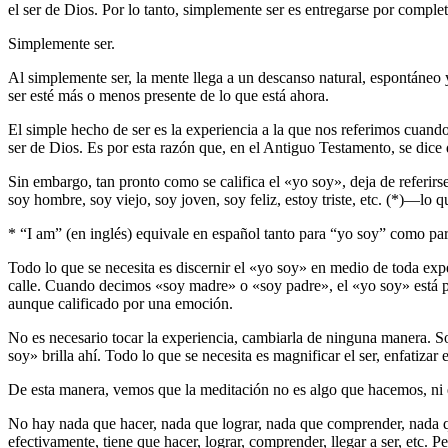
el ser de Dios. Por lo tanto, simplemente ser es entregarse por complet
Simplemente ser.
Al simplemente ser, la mente llega a un descanso natural, espontáneo
ser esté más o menos presente de lo que está ahora.
El simple hecho de ser es la experiencia a la que nos referimos cuando
ser de Dios. Es por esta razón que, en el Antiguo Testamento, se dic
Sin embargo, tan pronto como se califica el «yo soy», deja de referirs
soy hombre, soy viejo, soy joven, soy feliz, estoy triste, etc. (*)―lo que
* “I am” (en inglés) equivale en español tanto para “yo soy” como para
Todo lo que se necesita es discernir el «yo soy» en medio de toda exp
calle. Cuando decimos «soy madre» o «soy padre», el «yo soy» está pre
aunque calificado por una emoción.
No es necesario tocar la experiencia, cambiarla de ninguna manera. S
soy» brilla ahí. Todo lo que se necesita es magnificar el ser, enfatizar
De esta manera, vemos que la meditación no es algo que hacemos, ni 
No hay nada que hacer, nada que lograr, nada que comprender, nada que 
efectivamente, tiene que hacer, lograr, comprender, llegar a ser, etc. 