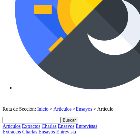
Ruta de Sección:
Inicio
>
Artículos
>
Ensayos
> Artículo
Buscar
Artículos
Extractos
Charlas
Ensayos
Entrevistas
Extractos
Charlas
Ensayos
Entrevista