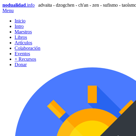
nodualidad
.info
advaita - dzogchen - ch'an - zen - sufismo - taoísmo
Menu
Inicio
Intro
Maestros
Libros
Artículos
Colaboración
Eventos
+ Recursos
Donar