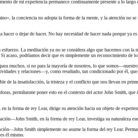
ento de mi experiencia permanece continuamente presente a lo largo de 
o», la conciencia no adopta la forma de la mente, y la atención no se c
hacer o dejar de hacer. No hay necesidad de hacer nada porque ya es e
 esfuerzo. La meditación ya no se considera algo que hacemos con la
 Si acaso, podríamos decir que es simplemente un reconocimiento de lo
 para muchos, si no para la mayoría de nosotros, lo que somos―nuestr
tividades y relaciones―y, como resultado, tan condicionado por él, q
e de la insatisfacción, la tristeza y el conflicto que nos llevan en pri
foras, permítanme poner esto en el contexto del actor John Smith, que in
la forma de rey Lear, dirige su atención hacia un objeto de experiencia
ión―John Smith, en la forma de rey Lear, investiga su naturaleza esenc
ción―John Smith simplemente no asume la forma del rey Lear. Permanec
 es él mismo.