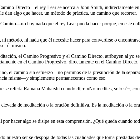
amino Directo―el rey Lear se acerca a John Smith, indirectamente en el
, le dan algo que hacer, un método de práctica, un camino que recorrer.
 Camino―no hay nada que el rey Lear pueda hacer porque, en este enfoqu
i método, ni nada que él necesite hacer para convertirse o encontrarse
 ser él mismo.
itación, el Camino Progresivo y el Camino Directo, atribuyen al yo sep
rectamente en el Camino Progresivo, directamente en el Camino Directo.
no, el camino sin esfuerzo―no partimos de la presunción de la separac
nciencia misma―y simplemente permanecemos como eso.
que se refería Ramana Maharshi cuando dijo: «No medites, solo sé», con 
 elevada de meditación o la oración definitiva. Es la meditación o la o
 por hacer algo se disipe en esta comprensión. ¿Qué queda cuando todo
ndo nuestro ser se despoja de todas las cualidades que toma prestadas del