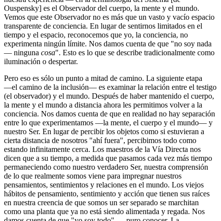
Ouspensky] es el Observador del cuerpo, la mente y el mundo.
Vemos que este Observador no es más que un vasto y vacío espacio
transparente de conciencia. En lugar de sentirnos limitados en el
tiempo y el espacio, reconocemos que yo, la conciencia, no
experimenta ningún límite. Nos damos cuenta de que "no soy nada
― ninguna
cosa
". Esto es lo que se describe tradicionalmente como
iluminación o despertar.
Pero eso es sólo un punto a mitad de camino. La siguiente etapa
―el camino de la inclusión― es examinar la relación entre el testigo
(el observador) y el mundo. Después de haber mantenido el cuerpo,
la mente y el mundo a distancia ahora les permitimos volver a la
conciencia. Nos damos cuenta de que en realidad no hay separación
entre lo que experimentamos ―la mente, el cuerpo y el mundo― y
nuestro Ser. En lugar de percibir los objetos como si estuvieran a
cierta distancia de nosotros "ahí fuera", percibimos todo como
estando infinitamente cerca. Los maestros de la Vía Directa nos
dicen que a su tiempo, a medida que pasamos cada vez más tiempo
permaneciendo como nuestro verdadero Ser, nuestra comprensión
de lo que realmente somos viene para impregnar nuestros
pensamientos, sentimientos y relaciones en el mundo. Los viejos
hábitos de pensamiento, sentimiento y acción que tienen sus raíces
en nuestra creencia de que somos un ser separado se marchitan
como una planta que ya no está siendo alimentada y regada. Nos
damos cuenta de que "yo soy todo" ― puro conocer. La