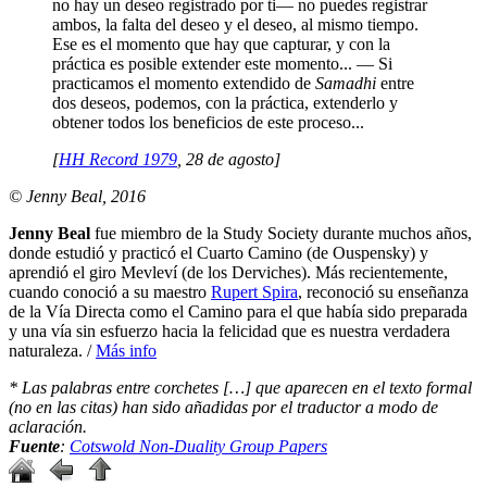
no hay un deseo registrado por ti― no puedes registrar
ambos, la falta del deseo y el deseo, al mismo tiempo.
Ese es el momento que hay que capturar, y con la
práctica es posible extender este momento... ― Si
practicamos el momento extendido de
Samadhi
entre
dos deseos, podemos, con la práctica, extenderlo y
obtener todos los beneficios de este proceso...
[
HH Record 1979
, 28 de agosto]
© Jenny Beal, 2016
Jenny Beal
fue miembro de la Study Society durante muchos años,
donde estudió y practicó el Cuarto Camino (de Ouspensky) y
aprendió el giro Mevleví (de los Derviches). Más recientemente,
cuando conoció a su maestro
Rupert Spira
, reconoció su enseñanza
de la Vía Directa como el Camino para el que había sido preparada
y una vía sin esfuerzo hacia la felicidad que es nuestra verdadera
naturaleza. /
Más info
* Las palabras entre corchetes […] que aparecen en el texto formal
(no en las citas) han sido añadidas por el traductor a modo de
aclaración.
Fuente
:
Cotswold Non-Duality Group Papers