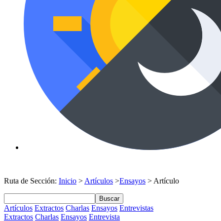
Ruta de Sección:
Inicio
>
Artículos
>
Ensayos
> Artículo
Buscar
Artículos
Extractos
Charlas
Ensayos
Entrevistas
Extractos
Charlas
Ensayos
Entrevista