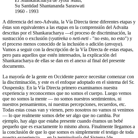
El Shankaracharya de Jyotir Math,
Su Santidad Shantananda Saraswati
1960 - 1993
A diferencia del neo-Advaita, la Vía Directa tiene diferentes etapas y
éstas son equivalentes a las etapas en la comprensión del Advaita
descritas por el Shankaracharya ―el proceso de discriminación, la
sustracción o exclusión (
vyatireka
o
neti-neti
- "no esto, no esto") y
el proceso menos conocido de la inclusión o adición (
anvaya
).
Vamos a seguir con la descripción de la Vía Directa de estas etapas,
pero para aquellos que estén interesados, la explicación del
Shankaracharya de ellas se dan en el anexo al final del presente
documento.
La mayoría de la gente en Occidente parece necesitar comenzar con
la discriminación, y este es el enfoque adoptado en el sistema del Sr.
Ouspensky. En la Vía Directa primero examinamos nuestra
experiencia y reconocemos que no somos el cuerpo. Luego vemos
que no somos la mente ― no somos nuestros sentimientos, ni
nuestros pensamientos, ni nuestras percepciones, recuerdos, etc.
Todas estas cosas van y vienen, pero nosotros no vamos ni venimos
― lo que realmente somos debe ser algo que no cambia. Por
ejemplo, hay algo que estaba presente cuando éramos un bebé
pequeño que es exactamente lo mismo ahora. Finalmente llegamos a
la conclusión de que lo que somos es simplemente el testigo de toda
nuestra experiencia ― en la terminología del Sistema [de