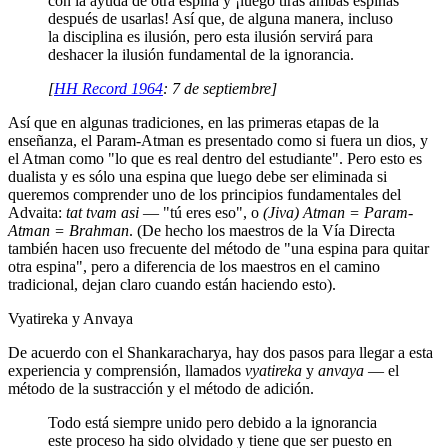
con la ayuda de otra espina y ¡luego tiras ambas espinas
después de usarlas! Así que, de alguna manera, incluso
la disciplina es ilusión, pero esta ilusión servirá para
deshacer la ilusión fundamental de la ignorancia.
[
HH Record 1964
: 7 de septiembre]
Así que en algunas tradiciones, en las primeras etapas de la
enseñanza, el Param-Atman es presentado como si fuera un dios, y
el Atman como "lo que es real dentro del estudiante". Pero esto es
dualista y es sólo una espina que luego debe ser eliminada si
queremos comprender uno de los principios fundamentales del
Advaita:
tat tvam asi
― "tú eres eso", o
(Jiva) Atman = Param-
Atman = Brahman
. (De hecho los maestros de la Vía Directa
también hacen uso frecuente del método de "una espina para quitar
otra espina", pero a diferencia de los maestros en el camino
tradicional, dejan claro cuando están haciendo esto).
Vyatireka y Anvaya
De acuerdo con el Shankaracharya, hay dos pasos para llegar a esta
experiencia y comprensión, llamados
vyatireka
y
anvaya
― el
método de la sustracción y el método de adición.
Todo está siempre unido pero debido a la ignorancia
este proceso ha sido olvidado y tiene que ser puesto en