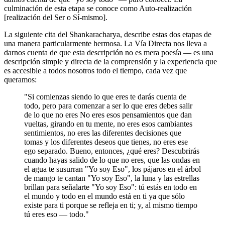
culminación de esta etapa se conoce como Auto-realización
[realización del Ser o Sí-mismo].
La siguiente cita del Shankaracharya, describe estas dos etapas de
una manera particularmente hermosa. La Vía Directa nos lleva a
darnos cuenta de que esta descripción no es mera poesía ― es una
descripción simple y directa de la comprensión y la experiencia que
es accesible a todos nosotros todo el tiempo, cada vez que
queramos:
"Si comienzas siendo lo que eres te darás cuenta de
todo, pero para comenzar a ser lo que eres debes salir
de lo que no eres No eres esos pensamientos que dan
vueltas, girando en tu mente, no eres esos cambiantes
sentimientos, no eres las diferentes decisiones que
tomas y los diferentes deseos que tienes, no eres ese
ego separado. Bueno, entonces, ¿qué eres? Descubrirás
cuando hayas salido de lo que no eres, que las ondas en
el agua te susurran "Yo soy Eso", los pájaros en el árbol
de mango te cantan "Yo soy Eso", la luna y las estrellas
brillan para señalarte "Yo soy Eso": tú estás en todo en
el mundo y todo en el mundo está en ti ya que sólo
existe para ti porque se refleja en ti; y, al mismo tiempo
tú eres eso ― todo."