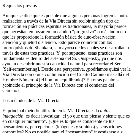
Requisitos previos
Aunque se dice que es posible que algunas personas logren la auto-
realización a través de la Vía Directa sin recibir ningún tipo de
formación en prácticas espirituales tradicionales, la mayoría parece
que necesitan empezar en un camino "progresivo" o más indirecto
que les proporcione la formación básica de auto-observación,
atención y quietud o silencio. Esto parece coincidir con los
prerrequisitos de Shankara, la mayoría de los cuales se desarrollan a
través de estas tres prácticas. Y, por supuesto, estas prácticas son
fundamentales dentro del sistema del Sr. Ouspensky, ya que nos
ayudan descubrir nuestra capacidad natural para recordar el Ser
[Self-remembering]. Desde esta perspectiva, ¿podríamos quizá ver la
Vía Directa como una continuación del Cuarto Camino más allá del
Hombre Número 4 [el hombre equilibrado]? En otras palabras,
¿coincide el principio de la Vía Directa con el comienzo del
Camino?
Los métodos de la Vía Directa
El principal método utilizado en la Vía Directa es la
auto-
indagación
, es decir investigar "el yo que uno piensa y siente que es
en cualquier momento". ¿Qué es lo que es consciente de tus
pensamientos, percepciones (imágenes y sonidos) y sensaciones
corporales? No es posible para el "pensamiento" investigarse a sí