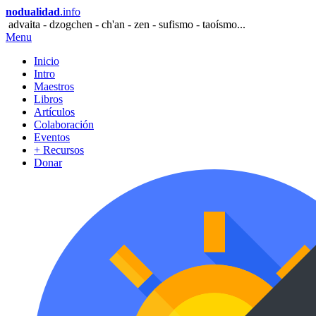
nodualidad
.info
advaita - dzogchen - ch'an - zen - sufismo - taoísmo...
Menu
Inicio
Intro
Maestros
Libros
Artículos
Colaboración
Eventos
+ Recursos
Donar