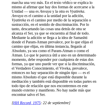
marcha una vez más. En el texto védico se explica lo
mismo al afirmar que hay dos formas de acercarse a la
Unidad ― una es
Anvaya
y la otra es
Vyatireka
.
Anvaya
es el camino a la unidad por la adición,
Vyatireka
es el camino por medio de la separación o
sustracción, en el sentido de discriminación. Por lo
tanto, descartando las cosas una detrás de otra se
alcanza el Ser, ya que se encuentra al final de todo.
Mediante la adición se llega a la idea de Samashti
donde el Param-Atman prevalece, por lo que elijas el
camino que elijas, en última instancia, llegarás al
Absoluto, ya sea como el Param-Atman o como el
Atman. Lo que le parezca útil a uno en un determinado
momento, debe responder por cualquiera de estas dos
formas, ya que uno puede ver que si la discriminación,
el Verdadero Conocimiento, el Viveka, prevalece,
entonces no hay separación de ningún tipo ― es el
mismo Absoluto el que está disponible durante la
meditación y también está disponible en todas partes en
todo tipo de relación que nos encontremos en este
mundo externo y manifiesto. No hay nadie más que
encontrar salvo el Ser.
[
HH Record, 1975
: 22 de septiembre]