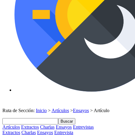
Ruta de Sección:
Inicio
>
Artículos
>
Ensayos
> Artículo
Buscar
Artículos
Extractos
Charlas
Ensayos
Entrevistas
Extractos
Charlas
Ensayos
Entrevista