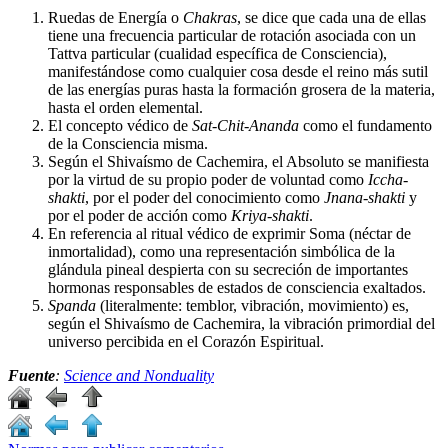
Ruedas de Energía o
Chakras
, se dice que cada una de ellas
tiene una frecuencia particular de rotación asociada con un
Tattva particular (cualidad específica de Consciencia),
manifestándose como cualquier cosa desde el reino más sutil
de las energías puras hasta la formación grosera de la materia,
hasta el orden elemental.
El concepto védico de
Sat-Chit-Ananda
como el fundamento
de la Consciencia misma.
Según el Shivaísmo de Cachemira, el Absoluto se manifiesta
por la virtud de su propio poder de voluntad como
Iccha-
shakti
, por el poder del conocimiento como
Jnana-shakti
y
por el poder de acción como
Kriya-shakti
.
En referencia al ritual védico de exprimir Soma (néctar de
inmortalidad), como una representación simbólica de la
glándula pineal despierta con su secreción de importantes
hormonas responsables de estados de consciencia exaltados.
Spanda
(literalmente: temblor, vibración, movimiento) es,
según el Shivaísmo de Cachemira, la vibración primordial del
universo percibida en el Corazón Espiritual.
Fuente
:
Science and Nonduality