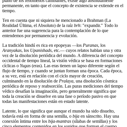
plano de los fenómenos cambiantes, existe algo absolutamente
permanente, en tanto que el concepto de existencia se extiende en el
tiempo.
Ten en cuenta que ni siquiera he mencionado a Brahman (La
Realidad Última, el Absoluto) de la raíz
brh
: "expandir." Todo lo
anterior fue una sugerencia para la contemplación de lo que
entendemos por permanencia y evolución.
La tradición hindú es rica en epopeyas ―los
Puranas
, los
Aranyakas
, los
Upanishads
, etc.― cuyos relatos hablan una y otra
vez de la disolución periódica del mundo. A diferencia del concepto
occidental de tiempo lineal, la visión védica se basa en formaciones
cíclicas o
Yugas
(eras). Las eras tienen un lapso diferente según el
flujo de tiempo, y cuando se juntan forman una época. Cada época,
a su vez, está en relación con el ciclo mayor de creación,
culminando en la disolución de
Pralaya
, una disolución cósmica
periódica de reposo y reabsorción. Las puras mediciones del tiempo
védico desafían la imaginación, pero generalmente significa que
toda la creación se disuelve en una fase o período pasivo en que
todas las manifestaciones están en estado latente.
Latente, lo que significa que aunque el mundo ha sido disuelto,
todavía está en forma de una semilla, o
bija
en sánscrito. Hay una
conexión íntima entre los
bija-mantras
(sílabas de semillas) y los
cinco elementos contenidos en los sonidos que forman el cuerpo