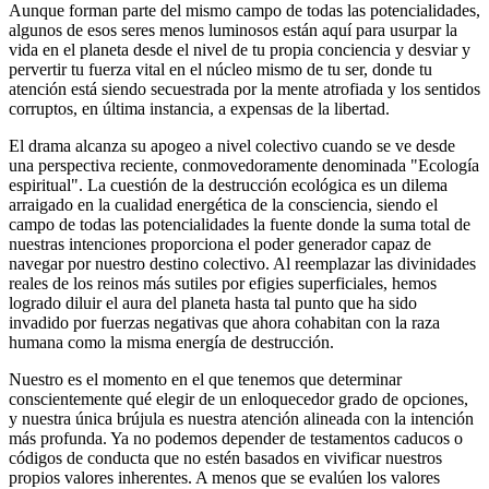
Aunque forman parte del mismo campo de todas las potencialidades,
algunos de esos seres menos luminosos están aquí para usurpar la
vida en el planeta desde el nivel de tu propia conciencia y desviar y
pervertir tu fuerza vital en el núcleo mismo de tu ser, donde tu
atención está siendo secuestrada por la mente atrofiada y los sentidos
corruptos, en última instancia, a expensas de la libertad.
El drama alcanza su apogeo a nivel colectivo cuando se ve desde
una perspectiva reciente, conmovedoramente denominada "Ecología
espiritual". La cuestión de la destrucción ecológica es un dilema
arraigado en la cualidad energética de la consciencia, siendo el
campo de todas las potencialidades la fuente donde la suma total de
nuestras intenciones proporciona el poder generador capaz de
navegar por nuestro destino colectivo. Al reemplazar las divinidades
reales de los reinos más sutiles por efigies superficiales, hemos
logrado diluir el aura del planeta hasta tal punto que ha sido
invadido por fuerzas negativas que ahora cohabitan con la raza
humana como la misma energía de destrucción.
Nuestro es el momento en el que tenemos que determinar
conscientemente qué elegir de un enloquecedor grado de opciones,
y nuestra única brújula es nuestra atención alineada con la intención
más profunda. Ya no podemos depender de testamentos caducos o
códigos de conducta que no estén basados en vivificar nuestros
propios valores inherentes. A menos que se evalúen los valores