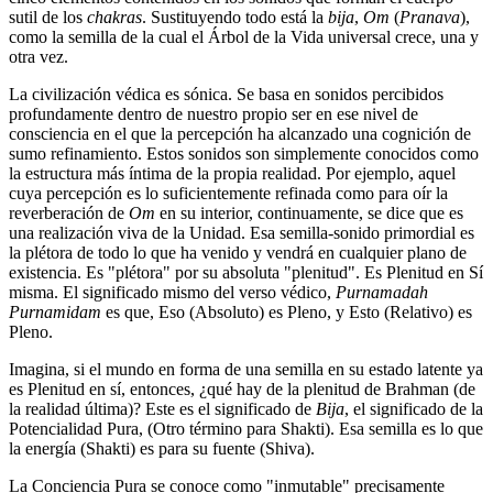
sutil de los
chakras
. Sustituyendo todo está la
bija
,
Om
(
Pranava
),
como la semilla de la cual el Árbol de la Vida universal crece, una y
otra vez.
La civilización védica es sónica. Se basa en sonidos percibidos
profundamente dentro de nuestro propio ser en ese nivel de
consciencia en el que la percepción ha alcanzado una cognición de
sumo refinamiento. Estos sonidos son simplemente conocidos como
la estructura más íntima de la propia realidad. Por ejemplo, aquel
cuya percepción es lo suficientemente refinada como para oír la
reverberación de
Om
en su interior, continuamente, se dice que es
una realización viva de la Unidad. Esa semilla-sonido primordial es
la plétora de todo lo que ha venido y vendrá en cualquier plano de
existencia. Es "plétora" por su absoluta "plenitud". Es Plenitud en Sí
misma. El significado mismo del verso védico,
Purnamadah
Purnamidam
es que, Eso (Absoluto) es Pleno, y Esto (Relativo) es
Pleno.
Imagina, si el mundo en forma de una semilla en su estado latente ya
es Plenitud en sí, entonces, ¿qué hay de la plenitud de Brahman (de
la realidad última)? Este es el significado de
Bija
, el significado de la
Potencialidad Pura, (Otro término para Shakti). Esa semilla es lo que
la energía (Shakti) es para su fuente (Shiva).
La Conciencia Pura se conoce como "inmutable" precisamente