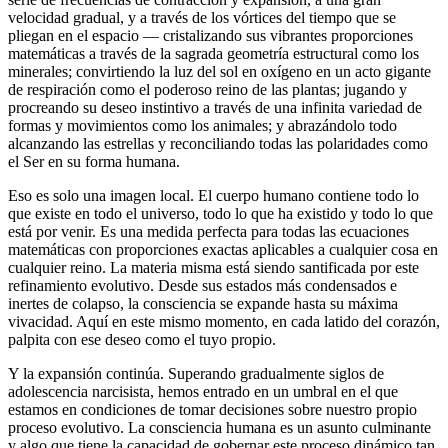
velocidad gradual, y a través de los vórtices del tiempo que se
pliegan en el espacio ― cristalizando sus vibrantes proporciones
matemáticas a través de la sagrada geometría estructural como los
minerales; convirtiendo la luz del sol en oxígeno en un acto gigante
de respiración como el poderoso reino de las plantas; jugando y
procreando su deseo instintivo a través de una infinita variedad de
formas y movimientos como los animales; y abrazándolo todo
alcanzando las estrellas y reconciliando todas las polaridades como
el Ser en su forma humana.
Eso es solo una imagen local. El cuerpo humano contiene todo lo
que existe en todo el universo, todo lo que ha existido y todo lo que
está por venir. Es una medida perfecta para todas las ecuaciones
matemáticas con proporciones exactas aplicables a cualquier cosa en
cualquier reino. La materia misma está siendo santificada por este
refinamiento evolutivo. Desde sus estados más condensados e
inertes de colapso, la consciencia se expande hasta su máxima
vivacidad. Aquí en este mismo momento, en cada latido del corazón,
palpita con ese deseo como el tuyo propio.
Y la expansión continúa. Superando gradualmente siglos de
adolescencia narcisista, hemos entrado en un umbral en el que
estamos en condiciones de tomar decisiones sobre nuestro propio
proceso evolutivo. La consciencia humana es un asunto culminante
y algo que tiene la capacidad de gobernar este proceso dinámico tan