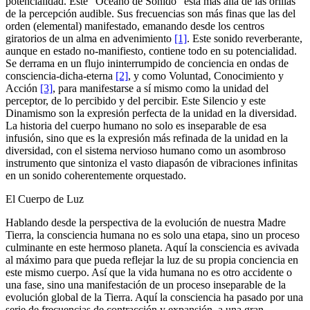
potencialidad. Este "Océano de Sonido" está más allá de las orillas
de la percepción audible. Sus frecuencias son más finas que las del
orden (elemental) manifestado, emanando desde los centros
giratorios de un alma en advenimiento
[1]
. Este sonido reverberante,
aunque en estado no-manifiesto, contiene todo en su potencialidad.
Se derrama en un flujo ininterrumpido de conciencia en ondas de
consciencia-dicha-eterna
[2]
, y como Voluntad, Conocimiento y
Acción
[3]
, para manifestarse a sí mismo como la unidad del
perceptor, de lo percibido y del percibir. Este Silencio y este
Dinamismo son la expresión perfecta de la unidad en la diversidad.
La historia del cuerpo humano no solo es inseparable de esa
infusión, sino que es la expresión más refinada de la unidad en la
diversidad, con el sistema nervioso humano como un asombroso
instrumento que sintoniza el vasto diapasón de vibraciones infinitas
en un sonido coherentemente orquestado.
El Cuerpo de Luz
Hablando desde la perspectiva de la evolución de nuestra Madre
Tierra, la consciencia humana no es solo una etapa, sino un proceso
culminante en este hermoso planeta. Aquí la consciencia es avivada
al máximo para que pueda reflejar la luz de su propia conciencia en
este mismo cuerpo. Así que la vida humana no es otro accidente o
una fase, sino una manifestación de un proceso inseparable de la
evolución global de la Tierra. Aquí la consciencia ha pasado por una
serie de frecuencias de contracción y expansión, a una gran