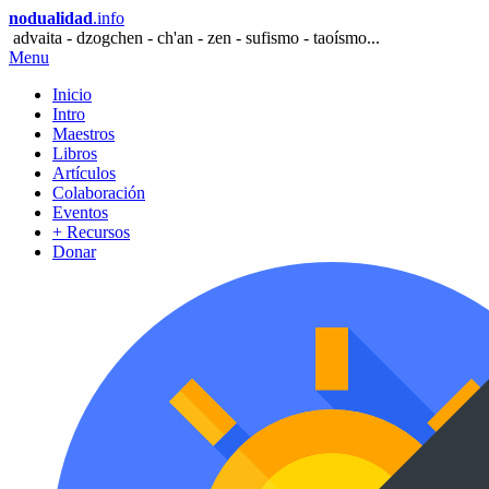
nodualidad
.info
advaita - dzogchen - ch'an - zen - sufismo - taoísmo...
Menu
Inicio
Intro
Maestros
Libros
Artículos
Colaboración
Eventos
+ Recursos
Donar