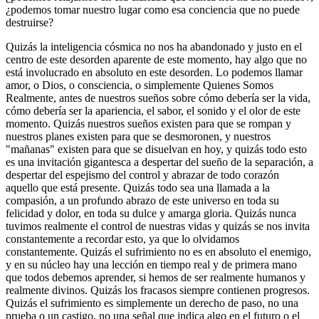
¿podemos tomar nuestro lugar como esa conciencia que no puede
destruirse?
Quizás la inteligencia cósmica no nos ha abandonado y justo en el
centro de este desorden aparente de este momento, hay algo que no
está involucrado en absoluto en este desorden. Lo podemos llamar
amor, o Dios, o consciencia, o simplemente Quienes Somos
Realmente, antes de nuestros sueños sobre cómo debería ser la vida,
cómo debería ser la apariencia, el sabor, el sonido y el olor de este
momento. Quizás nuestros sueños existen para que se rompan y
nuestros planes existen para que se desmoronen, y nuestros
"mañanas" existen para que se disuelvan en hoy, y quizás todo esto
es una invitación gigantesca a despertar del sueño de la separación, a
despertar del espejismo del control y abrazar de todo corazón
aquello que está presente. Quizás todo sea una llamada a la
compasión, a un profundo abrazo de este universo en toda su
felicidad y dolor, en toda su dulce y amarga gloria. Quizás nunca
tuvimos realmente el control de nuestras vidas y quizás se nos invita
constantemente a recordar esto, ya que lo olvidamos
constantemente. Quizás el sufrimiento no es en absoluto el enemigo,
y en su núcleo hay una lección en tiempo real y de primera mano
que todos debemos aprender, si hemos de ser realmente humanos y
realmente divinos. Quizás los fracasos siempre contienen progresos.
Quizás el sufrimiento es simplemente un derecho de paso, no una
prueba o un castigo, no una señal que indica algo en el futuro o el