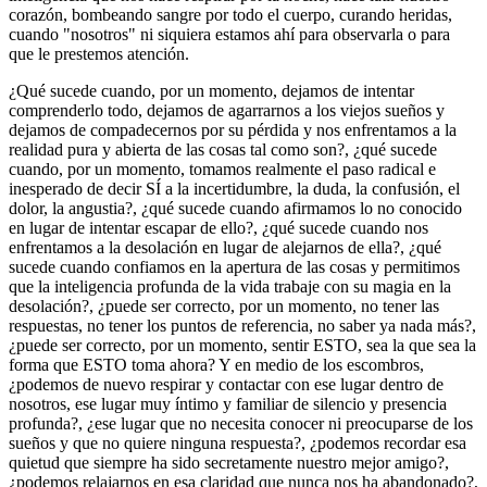
corazón, bombeando sangre por todo el cuerpo, curando heridas,
cuando "nosotros" ni siquiera estamos ahí para observarla o para
que le prestemos atención.
¿Qué sucede cuando, por un momento, dejamos de intentar
comprenderlo todo, dejamos de agarrarnos a los viejos sueños y
dejamos de compadecernos por su pérdida y nos enfrentamos a la
realidad pura y abierta de las cosas tal como son?, ¿qué sucede
cuando, por un momento, tomamos realmente el paso radical e
inesperado de decir SÍ a la incertidumbre, la duda, la confusión, el
dolor, la angustia?, ¿qué sucede cuando afirmamos lo no conocido
en lugar de intentar escapar de ello?, ¿qué sucede cuando nos
enfrentamos a la desolación en lugar de alejarnos de ella?, ¿qué
sucede cuando confiamos en la apertura de las cosas y permitimos
que la inteligencia profunda de la vida trabaje con su magia en la
desolación?, ¿puede ser correcto, por un momento, no tener las
respuestas, no tener los puntos de referencia, no saber ya nada más?,
¿puede ser correcto, por un momento, sentir ESTO, sea la que sea la
forma que ESTO toma ahora? Y en medio de los escombros,
¿podemos de nuevo respirar y contactar con ese lugar dentro de
nosotros, ese lugar muy íntimo y familiar de silencio y presencia
profunda?, ¿ese lugar que no necesita conocer ni preocuparse de los
sueños y que no quiere ninguna respuesta?, ¿podemos recordar esa
quietud que siempre ha sido secretamente nuestro mejor amigo?,
¿podemos relajarnos en esa claridad que nunca nos ha abandonado?,