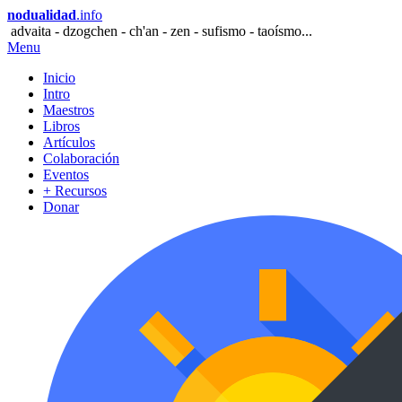
nodualidad
.info
advaita - dzogchen - ch'an - zen - sufismo - taoísmo...
Menu
Inicio
Intro
Maestros
Libros
Artículos
Colaboración
Eventos
+ Recursos
Donar