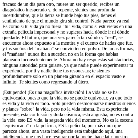
fracaso de un día para otro, muere un ser querido, recibes un
diagnóstico inesperado y, de repente, sientes una profunda
incertidumbre, que la tierra se hunde bajo tus pies, tienes el
sentimiento de que el mundo gira sin control. Nada parece ya real.
Es como si tu vida ya no fuera "tu" vida, como si estuvieras en una
extraña película impersonal y no supieras hacia dónde ir ni dónde
quedarte. El futuro, que una vez parecía tan sólido y "real", se
encuentra ahora expuesto a la mentira y el cuento de hadas que fue,
y tus sueños del "mañana" se convierten en polvo. De todas formas,
el "mañana" nunca iba a suceder, no en la forma que habías
planeado inconscientemente. Ahora no hay respuestas satisfactorias,
ninguna autoridad para guiarte, ya que nadie puede experimentar tu
experiencia por ti y nadie tiene tus respuestas; te sientes
profundamente solo en un planeta girando en el espacio vasto e
infinito. Te sientes como regresando al útero.
¡Estupendo! ¡Es una magnífica invitación! La vida no se ha
equivocado, puesto que la vida no se puede equivocar, ya que todo
es vida y la vida es todo. Solo pueden desmoronarse nuestros sueños
y planes "sobre" la vida, pero no la vida misma. Esta experiencia
presente, esta confusión y duda cósmica, esta angustia, no es contra
la vida, esto ES vida, la sagrada vida del momento. No es la escena
"equivocada" en la película, ES la película; por más dura que
parezca ahora, una vasta inteligencia está trabajando aquí, una
inteligencia que nos hace respirar por la noche, hace latir nuestro