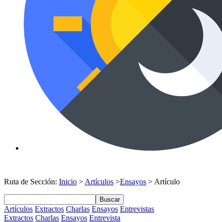
Ruta de Sección:
Inicio
>
Artículos
>
Ensayos
> Artículo
Buscar
Artículos
Extractos
Charlas
Ensayos
Entrevistas
Extractos
Charlas
Ensayos
Entrevista