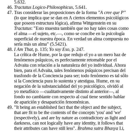
5.632.
Tractatus Logico-Philosophicus
, 5.641.
Tras considerar las proposiciones de la forma
"A cree que P"
(lo que implica que se dan en A ciertos elementos psicológicos
que poseen estructura lógica), afirma Wittgenstein en su
Tractatus
: "Esto muestra también que no hay tales cosas como
el alma —el sujeto, etc.—, como se concibe en la psicología
superficial de nuestra época. En verdad un alma compuesta no
sería más un alma" (5.5421).
I Am That
, p. 135;
Yo soy Eso
, p. 247.
La crítica de Hume, por la que redujo el yo a un mero haz de
fenómenos psíquicos, es perfectamente retomable por el
Advaita con relación a la naturaleza del yo individual. Ahora
bien, para el Advaita, tales fenómenos psíquicos precisan del
trasfondo de la Conciencia para ser; todo fenómeno es tal sólo
si la Conciencia pura lo sustenta y atestigua. Hume, en su
negación de la substancialidad del yo psicológico, olvidó al
yo metafísico —cualitativamente distinto al anterior—, al
fondo no cambiante con respecto al cual tiene sentido hablar
de aparición y desaparición fenoménicas.
"It being an established fact that the object and the subject,
that are fit to be the contents of the concepts 'you' and 'we'
(respectively), and are by nature as contradictory as light and
darkness, can not logically have any identity, it follows that
their attributes can have still less".
Brahma sutra Bhasya
I.i,