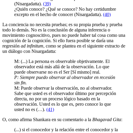
(Nisargadatta).
(39)
¿Quién conoce? ¿Qué se conoce? No hay certidumbre
excepto en el hecho de conocer (Nisargadatta).
(40)
La conciencia no necesita pruebas; es su propia prueba y prueba
todo lo demás. No es la conclusión de alguna inferencia o
movimiento cognoscitivo, pues no puede haber tal cosa como una
cognición de la cognición. Si ello fuera posible se daría una
regresión
ad infinitum
, como se plantea en el siguiente extracto de
un diálogo con Nisargadatta:
M: (...) La persona es observable objetivamente. El
observador está más allá de la observación. Lo que
puede observarse no es el Ser [Sí mismo] real.
P: Siempre puedo observar al observador en recesión
sin fin.
M: Puede observar la observación, no al observador.
Sabe que usted es el observador último por percepción
directa, no por un proceso lógico basado en la
observación. Usted es lo que es, pero conoce lo que
usted no es (…).
(41)
O, como afirma Shankara en su comentario a la
Bhagavad Gita
:
(...) si el conocedor y la relación entre el conocedor y la