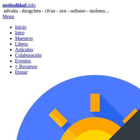
nodualidad
.info
advaita - dzogchen - ch'an - zen - sufismo - taoísmo...
Menu
Inicio
Intro
Maestros
Libros
Artículos
Colaboración
Eventos
+ Recursos
Donar