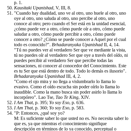
p. 1.
Kausitaki Upanishad
, V, III, 8.
"Cuando hay dualidad, uno ve al otro, uno huele al otro, uno
oye al otro, uno saluda al otro, uno percibe al otro, uno
conoce al otro; pero cuando el Ser está en la unidad esencial,
¿cómo puede ver a otro, cómo puede oír a otro, cómo puede
saludar a otro, cómo puede percibir a otro, cómo puede
conocer a otro? ¿Cómo se puede conocer a Aquel por el cual
todo es conocido?".
Brhadaranyaka Upanishad
II, 4, 14.
"Tú no puedes ver al verdadero Ser que ve mediante la vista,
tú no puedes oír al verdadero Ser que oye a través del oído, ni
puedes percibir al verdadero Ser que percibe todas las
sensaciones, ni conocer al conocedor del Conocimiento. Este
es tu Ser que está dentro de todo. Todo lo demás es ilusorio".
Brhadaranyaka Upanishad
III, 4, 2.
"Como el ojo mira y no llega a vislumbrarlo lo llama lo
evasivo. Como el oído escucha sin poder oírlo lo llama lo
inaudible. Como la mano busca sin poder asirlo lo llama lo
incorpóreo". Lao Tse,
Tao Te King
, XIV.
I Am That
, p. 395;
Yo soy Eso
, p. 636.
I Am That
, p. 360;
Yo soy Eso
, p. 583.
"P: Entonces, ¿qué soy yo?
M: Es suficiente saber lo que usted no es. No necesita saber lo
que es, ya que mientras el conocimiento signifique
descripción en términos de lo ya conocido, perceptual o