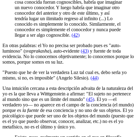
cosa conocida fueran cognoscibles, habría que imaginar
un nuevo conocedor. Y luego habría que imaginar otro
conocedor del anterior y otro de este último, y así
tendría lugar un ilimitado regreso al infinito (...) Lo
conocido es simplemente lo conocido. Similarmente, el
conocedor es simplemente el conocedor y nunca puede
llegar a ser algo cognoscible.
(42)
En otras palabras: el Yo no precisa ser probado pues es "auto-
luminoso" (
svaprakasha
), auto-evidente
(43)
y fuente de toda
evidencia. No lo conocemos objetivamente; lo conocemos porque lo
somos, porque somos en su luz.
"Puesto que he de ver la verdadera Luz tal cual es, debo serla yo
mismo, si no, es imposible" (Angelo Silesio).
(44)
Una intuición cercana a esta descripción advaita de la naturaleza del
yo es la que lleva a Witttgenstein a afirmar: "El sujeto no pertenece
al mundo sino que es un límite del mundo"
(45)
. El yo ―el
verdadero yo― no aparece en el campo de la conciencia (el mundo)
porque es
la fuente
de esa conciencia y no uno de sus objetos. El yo
psicológico que puede ser uno de los objetos del mundo (puesto que
es el yo que puedo observar, conocer, analizar, etc.) no es el yo
metafísico, no es el último y único yo.