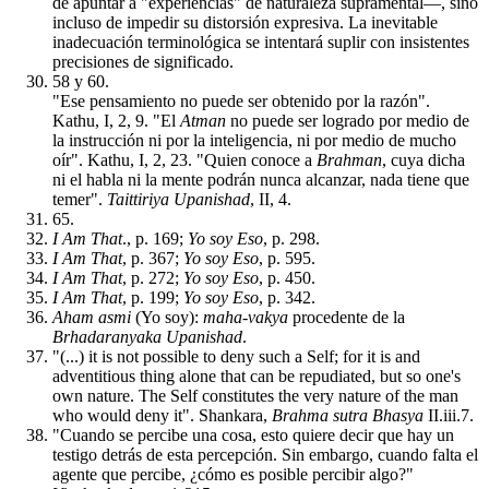
de apuntar a "experiencias" de naturaleza supramental—, sino
incluso de impedir su distorsión expresiva. La inevitable
inadecuación terminológica se intentará suplir con insistentes
precisiones de significado.
58 y 60.
"Ese pensamiento no puede ser obtenido por la razón".
Kathu, I, 2, 9. "El
Atman
no puede ser logrado por medio de
la instrucción ni por la inteligencia, ni por medio de mucho
oír". Kathu, I, 2, 23. "Quien conoce a
Brahman
, cuya dicha
ni el habla ni la mente podrán nunca alcanzar, nada tiene que
temer".
Taittiriya Upanishad
, II, 4.
65.
I Am That
., p. 169;
Yo soy Eso
, p. 298.
I Am That
, p. 367;
Yo soy Eso
, p. 595.
I Am That
, p. 272;
Yo soy Eso
, p. 450.
I Am That
, p. 199;
Yo soy Eso
, p. 342.
Aham asmi
(Yo soy):
maha-vakya
procedente de la
Brhadaranyaka Upanishad
.
"(...) it is not possible to deny such a Self; for it is and
adventitious thing alone that can be repudiated, but so one's
own nature. The Self constitutes the very nature of the man
who would deny it". Shankara,
Brahma sutra Bhasya
II.iii.7.
"Cuando se percibe una cosa, esto quiere decir que hay un
testigo detrás de esta percepción. Sin embargo, cuando falta el
agente que percibe, ¿cómo es posible percibir algo?"