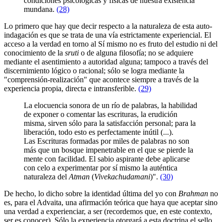
condiciones psicológicas y físicas de nuestra existencia
mundana.
(28)
Lo primero que hay que decir respecto a la naturaleza de esta auto-
indagación es que se trata de una vía estrictamente experiencial. El
acceso a la verdad en torno al Sí mismo no es fruto del estudio ni del
conocimiento de la
sruti
o de alguna filosofía; no se adquiere
mediante el asentimiento a autoridad alguna; tampoco a través del
discernimiento lógico o racional; sólo se logra mediante la
"comprensión-realización" que acontece siempre a través de la
experiencia propia, directa e intransferible.
(29)
La elocuencia sonora de un río de palabras, la habilidad
de exponer o comentar las escrituras, la erudición
misma, sirven sólo para la satisfacción personal; para la
liberación, todo esto es perfectamente inútil (...).
Las Escrituras formadas por miles de palabras no son
más que un bosque impenetrable en el que se pierde la
mente con facilidad. El sabio aspirante debe aplicarse
con celo a experimentar por sí mismo la auténtica
naturaleza del
Atman
(
Vivekachudamani
)".
(30)
De hecho, lo dicho sobre la identidad última del yo con
Brahman
no
es, para el Advaita, una afirmación teórica que haya que aceptar sino
una verdad a experienciar, a ser (recordemos que, en este contexto,
ser es conocer). Sólo la experiencia otorgará a esta doctrina el sello