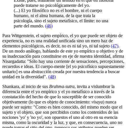
Existe, pues, realmente un sentido en el que en filosofía
puede tratarse no psicológicamente del yo.
(...) El yo filosófico no es el hombre, ni el cuerpo
humano, ni el alma humana, de la que trata la
psicología, sino el sujeto metafísico, el límite: no una
parte del mundo.
(46)
Para Wittgenstein, el sujeto empírico, el yo que puede ser objeto de
experiencia, no es una realidad unificada sino un mero haz de
elementos psicológicos, es decir, no es ni tal yo, ni tal sujeto
(47)
.
De un modo análogo, hablando de este yo empírico u objetivo y de
su inadecuación para constituirse en eje de nuestra identidad, afirma
Nisargadatta: "Sólo hay una corriente de sensaciones, percepciones,
recuerdos e ideas. El cuerpo-mente [el yo psicofísico supuestamente
unitario] es una abstracción creada por nuestra tendencia a buscar
unidad en la diversidad".
(48)
Shankara, al inicio de sus
Brahma-sutra
, invita a vislumbrar la
diferencia entre el yo empírico y el yo metafísico a través de la
constatación del hecho de que lo susceptible de ser conocido
objetivamente (lo que es objeto de conocimiento:
visaya
) nunca
puede ser sujeto: "Como es bien conocido, del mismo modo que el
sujeto y el objeto, que son percibidos como los contenidos de las
nociones 'yo' y 'no yo', son opuestos el uno al otro en su esencia
misma, como la oscuridad y la luz, y que, en consecuencia, uno no
puede tomar el sitio del otro, tampoco sus atributos pueden ser