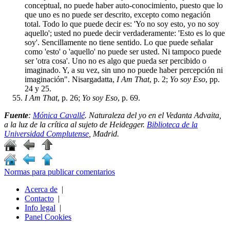
conceptual, no puede haber auto-conocimiento, puesto que lo
que uno es no puede ser descrito, excepto como negación
total. Todo lo que puede decir es: 'Yo no soy esto, yo no soy
aquello'; usted no puede decir verdaderamente: 'Esto es lo que
soy'. Sencillamente no tiene sentido. Lo que puede señalar
como 'esto' o 'aquello' no puede ser usted. Ni tampoco puede
ser 'otra cosa'. Uno no es algo que pueda ser percibido o
imaginado. Y, a su vez, sin uno no puede haber percepción ni
imaginación". Nisargadatta,
I Am That
, p. 2;
Yo soy Eso
, pp.
24 y 25.
I Am That
, p. 26;
Yo soy Eso
, p. 69.
Fuente
:
Mónica Cavallé
.
Naturaleza del yo en el Vedanta Advaita,
a la luz de la crítica al sujeto de Heidegger
.
Biblioteca de la
Universidad Complutense
, Madrid.
Normas para publicar comentarios
Acerca de
|
Contacto
|
Info legal
|
Panel Cookies