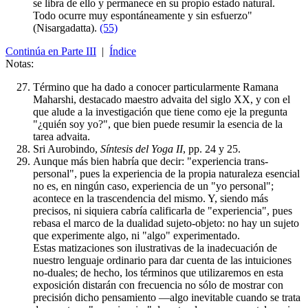
se libra de ello y permanece en su propio estado natural.
Todo ocurre muy espontáneamente y sin esfuerzo"
(Nisargadatta).
(55)
Continúa en Parte III
|
Índice
Notas:
Término que ha dado a conocer particularmente Ramana
Maharshi, destacado maestro advaita del siglo XX, y con el
que alude a la investigación que tiene como eje la pregunta
"¿quién soy yo?", que bien puede resumir la esencia de la
tarea advaita.
Sri Aurobindo,
Síntesis del Yoga II
, pp. 24 y 25.
Aunque más bien habría que decir: "experiencia trans-
personal", pues la experiencia de la propia naturaleza esencial
no es, en ningún caso, experiencia de un "yo personal";
acontece en la trascendencia del mismo. Y, siendo más
precisos, ni siquiera cabría calificarla de "experiencia", pues
rebasa el marco de la dualidad sujeto-objeto: no hay un sujeto
que experimente algo, ni "algo" experimentado.
Estas matizaciones son ilustrativas de la inadecuación de
nuestro lenguaje ordinario para dar cuenta de las intuiciones
no-duales; de hecho, los términos que utilizaremos en esta
exposición distarán con frecuencia no sólo de mostrar con
precisión dicho pensamiento —algo inevitable cuando se trata