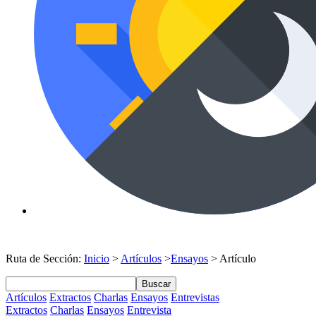
Ruta de Sección:
Inicio
>
Artículos
>
Ensayos
> Artículo
Buscar
Artículos
Extractos
Charlas
Ensayos
Entrevistas
Extractos
Charlas
Ensayos
Entrevista