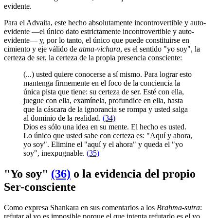
evidente.
Para el Advaita, este hecho absolutamente incontrovertible y auto-
evidente ―el único dato estrictamente incontrovertible y auto-
evidente― y, por lo tanto, el único que puede constituirse en
cimiento y eje válido de
atma-vichara
, es el sentido "yo soy", la
certeza de ser, la certeza de la propia presencia consciente:
(...) usted quiere conocerse a sí mismo. Para lograr esto
mantenga firmemente en el foco de la conciencia la
única pista que tiene: su certeza de ser. Esté con ella,
juegue con ella, examínela, profundice en ella, hasta
que la cáscara de la ignorancia se rompa y usted salga
al dominio de la realidad.
(34)
Dios es sólo una idea en su mente. El hecho es usted.
Lo único que usted sabe con certeza es: "Aquí y ahora,
yo soy". Elimine el "aquí y el ahora" y queda el "yo
soy", inexpugnable.
(35)
"Yo soy"
(36)
o la evidencia del propio
Ser-consciente
Como expresa Shankara en sus comentarios a los
Brahma-sutra
:
refutar al yo es imposible porque el que intenta refutarlo es el yo