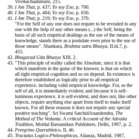
Vivekachudamani
, 215.
I Am That
, p. 437;
Yo soy Eso
, p. 700.
I Am That
, p. 404;
Yo soy Eso
, p. 650.
I Am That
, p. 219;
Yo soy Eso
, p. 370.
"For the Self of any one does not require to be revealed to any
one with the help of any other means (...) the Self, being the
basis of all such empirical dealings as the use of the means of
knowledge, stands there as a postulate even prior to the use of
those means". Shankara,
Brahma sutra Bhasya
, II.iii.7, p.
455.
Bhagavad Gita Bhasya
XIII, 2.
"This principle of reality called the Absolute, since it is that
which manifests in the guise of the knower, is that on which
all right empirical cognition and so on depend. Its existence is
therefore established as logically prior to all empirical
experience, including valid empirical knowledge. For, as the
self of all, it is immediately evident; and because it is self-
luminous experience, it is self-evident, and does not, like other
objects, require anything else apart from itself to make itself
known. For all these reasons it does not require any special
positive teaching". Sri Swami SatchidAnandendra,
The
Method of The Vedanta. A critical Account of the Advaita
Tradition
, Motilal Barsanidass Publishers, Delhi, 1997, p. 2.
Peregrino Querubínico
, II, 46.
Tractatus Logico-Philosophicus
, Alianza, Madrid, 1987,