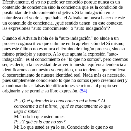
Efectivamente, el yo no puede ser conocido porque nunca es un
contenido de conciencia sino la conciencia que es la condición de
posibilidad de todo contenido objetivo. Si la indagación en la
naturaleza del yo de la que habla el Advaita no busca hacer de éste
un contenido de conciencia, ¿qué sentido tienen, en este contexto,
las expresiones "auto-conocimiento" o "auto-indagación"?
Cuando el Advaita habla de la "auto-indagación" no alude a un
proceso cognoscitivo que culmine en la aprehensión del Sí mismo,
pues este último no es nunca el término de ningún proceso, sino su
mismo principio y sustrato. A lo que apunta la expresión "auto-
indagación" es al conocimiento de "lo que no somos", pero creemos
ser, es decir, a la necesidad de advertir nuestra equívoca tendencia a
identificarnos con nuestro yo empírico, una tendencia que conlleva
el oscurecimiento de nuestra identidad real. Nada más es necesario,
pues simplemente conociendo lo que no somos (pero creemos ser) y
abandonando las falsas identificaciones se retorna al propio ser
originario y se permite su libre expresión.
(54)
P: ¿Qué quiere decir conocerme a mí mismo? Al
conocerme a mí mismo, ¿qué es exactamente lo que
llego a saber?
M: Todo lo que usted no es.
P: ¿Y qué es lo que no soy?
M: Lo que usted es ya lo es. Conociendo lo que no es