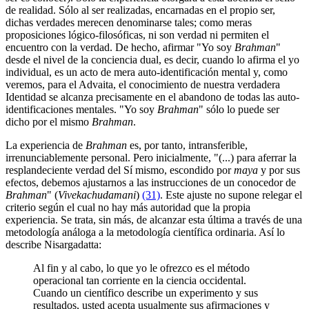
de realidad. Sólo al ser realizadas, encarnadas en el propio ser,
dichas verdades merecen denominarse tales; como meras
proposiciones lógico-filosóficas, ni son verdad ni permiten el
encuentro con la verdad. De hecho, afirmar "Yo soy
Brahman
"
desde el nivel de la conciencia dual, es decir, cuando lo afirma el yo
individual, es un acto de mera auto-identificación mental y, como
veremos, para el Advaita, el conocimiento de nuestra verdadera
Identidad se alcanza precisamente en el abandono de todas las auto-
identificaciones mentales. "Yo soy
Brahman
" sólo lo puede ser
dicho por el mismo
Brahman
.
La experiencia de
Brahman
es, por tanto, intransferible,
irrenunciablemente personal. Pero inicialmente, "(...) para aferrar la
resplandeciente verdad del Sí mismo, escondido por
maya
y por sus
efectos, debemos ajustarnos a las instrucciones de un conocedor de
Brahman
" (
Vivekachudamani
)
(31)
. Este ajuste no supone relegar el
criterio según el cual no hay más autoridad que la propia
experiencia. Se trata, sin más, de alcanzar esta última a través de una
metodología análoga a la metodología científica ordinaria. Así lo
describe Nisargadatta:
Al fin y al cabo, lo que yo le ofrezco es el método
operacional tan corriente en la ciencia occidental.
Cuando un científico describe un experimento y sus
resultados, usted acepta usualmente sus afirmaciones y