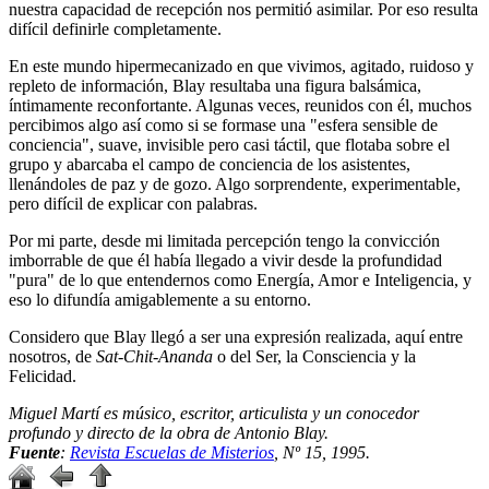
nuestra capacidad de recepción nos permitió asimilar. Por eso resulta
difícil definirle completamente.
En este mundo hipermecanizado en que vivimos, agitado, ruidoso y
repleto de información, Blay resultaba una figura balsámica,
íntimamente reconfortante. Algunas veces, reunidos con él, muchos
percibimos algo así como si se formase una "esfera sensible de
conciencia", suave, invisible pero casi táctil, que flotaba sobre el
grupo y abarcaba el campo de conciencia de los asistentes,
llenándoles de paz y de gozo. Algo sorprendente, experimentable,
pero difícil de explicar con palabras.
Por mi parte, desde mi limitada percepción tengo la convicción
imborrable de que él había llegado a vivir desde la profundidad
"pura" de lo que entendernos como Energía, Amor e Inteligencia, y
eso lo difundía amigablemente a su entorno.
Considero que Blay llegó a ser una expresión realizada, aquí entre
nosotros, de
Sat-Chit-Ananda
o del Ser, la Consciencia y la
Felicidad.
Miguel Martí es músico, escritor, articulista y un conocedor
profundo y directo de la obra de Antonio Blay.
Fuente
:
Revista Escuelas de Misterios
, Nº 15, 1995.