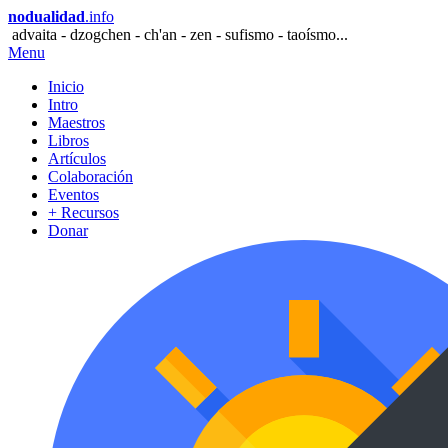
nodualidad
.info
advaita - dzogchen - ch'an - zen - sufismo - taoísmo...
Menu
Inicio
Intro
Maestros
Libros
Artículos
Colaboración
Eventos
+ Recursos
Donar