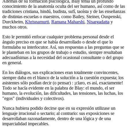
Además de su formación psicológica, Blay tenía un profundo
conocimiento de la anatomía oculta del ser humano, así como de las
tradiciones cristiana, hindú, budista, sufí, taoísta y de las enseñanzas
de distintas escuelas o maestros, como Bailey, Steiner, Ouspenski,
Durckheim,
Khrisnamurti
,
Ramana Maharshi
,
Nisargadatta
y
muchos otros.
Esto le permitió enfocar cualquier problema personal desde el
ángulo preciso en que se había desarrollado o desde el que lo
formulaba su interlocutor. Así, sus respuestas a las preguntas que se
le planteban en los grupos de trabajo o estudio, siempre resultaban
adecuadísimas a la necesidad del ocasional consultante o del grupo
en general.
En los diálogos, sus explicaciones eran totalmente convincentes,
siempre daba en el blanco de la solución a la cuestión expuesta; los
asistentes sólo podían decir (o pensar) : ¡claro, es así, exactamente!
Todo se hacía evidente en la palabra de Blay: el mundo, el ser
humano, la evolución, las dificultades, las tensiones, las luchas, los
"egos" (individuales y colectivos).
Nunca hubiera podido decirse que en su expresión utilizase un
lenguaje irracional o sectario; al contrario: sus exposiciones se
desarrollaban razonadamente, dentro de una lógica y de una
imparcialidad impecables.