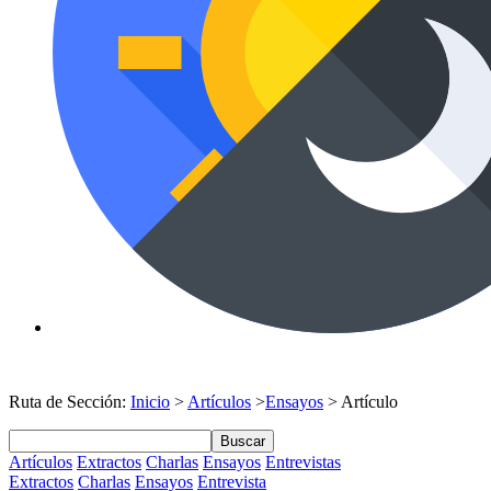
Ruta de Sección:
Inicio
>
Artículos
>
Ensayos
> Artículo
Buscar
Artículos
Extractos
Charlas
Ensayos
Entrevistas
Extractos
Charlas
Ensayos
Entrevista