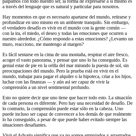
palpamos con todo nuestro ser, la forma de expresarse a sí mismo es
a través del lenguaje que es natural y particular para nosotros.
Hay momentos en que es necesario apartarse del mundo, retirarse y
profundizar en uno mismo en un ambiente tranquilo. Sin embargo,
el verdadero desafío es vivir en el mundo con la gente común ―
con la ira, el miedo, el deseo y todas las emociones que ocurren a
nuestro alrededor. ¿Cómo respondo a estas emociones? ¿Levanto un
muro, reacciono, me mantengo al margen?
Es fácil sentarse en la cima de una montaña, respirar el aire fresco,
acoger el vasto panorama, y pensar que uno lo ha conseguido. Es
genial estar de pie en la orilla del mar mirando la puesta de sol, sin
preocupaciones del mundo. Pero la prueba está en vivir en el
mundo, trabajar para pagar el alquiler o la hipoteca, criar a los hijos,
luchar con las finanzas ― y aún así ser capaz de vivir la
comprensión a un nivel sentimental profundo.
Esto no quiere decir que uno tiene que hacer todo esto. La situación
de cada persona es diferente. Pero hay una necesidad de desafío. De
lo contrario, la comprensión puede estar sólo en la cabeza. Uno
puede incluso ser capaz de convencer a los demás de que realmente
lo ha conseguido, a pesar de que puede haber evitado siempre las
situaciones desafiantes.
Vivir el Advaita significa que ya no somos empujados y arrastrados