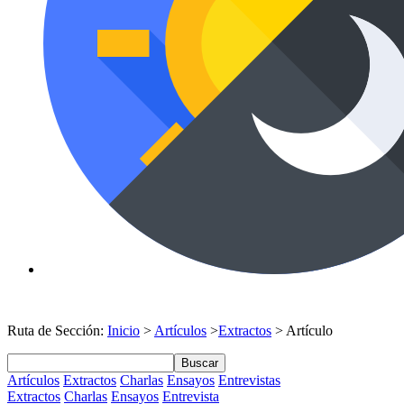
Ruta de Sección:
Inicio
>
Artículos
>
Extractos
> Artículo
Buscar
Artículos
Extractos
Charlas
Ensayos
Entrevistas
Extractos
Charlas
Ensayos
Entrevista