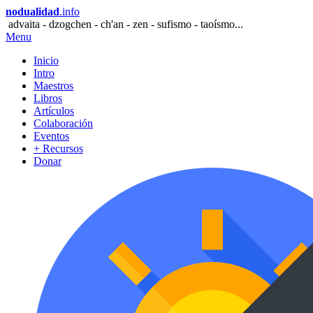
nodualidad
.info
advaita - dzogchen - ch'an - zen - sufismo - taoísmo...
Menu
Inicio
Intro
Maestros
Libros
Artículos
Colaboración
Eventos
+ Recursos
Donar