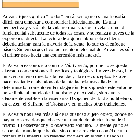
Advaita (que significa "no dos" en sánscrito) no es una filosofía
difícil para empezar a comprender intelectualmente. Es una
perspectiva y visión de la vida no-dualista, que revela la unidad
fundamental subyacente de todas las cosas, y se realiza a través de la
experiencia directa. La lectura de algunos libros sobre el tema
debería aclarar, para la mayoría de la gente, lo que es el enfoque
básico. Sin embargo, el conocimiento intelectual del Advaita es sólo
el primer paso hacia una comprensión más integral.
El Advaita es conocido como la
Vía Directa
, porque no se queda
atascado con cuestiones filosóficas y teológicas. En vez de eso, hay
un acercamiento directo a la realidad, libre de conceptos. Esto se
hace mediante el abandono de la inteligencia más allá de un
determinado momento en la indagación. Por supuesto, este enfoque
no se limita al mundo del hinduismo y el Advaita, sino que es
claramente visible en la enseñanza Dzogchen del budismo tibetano,
en el Zen, el Sufismo, el Taoísmo y en muchas otras tradiciones.
El Advaita nos lleva más allá de la dualidad sujeto-objeto, donde no
hay un observador que observe un mundo de objetos fuera de sí
mismo. El observador y lo observado son uno. La mente ya no se
separa del mundo que habita, sino que se relaciona con él de una
manera más integral. En realidad todo está en el ver. Cuando la