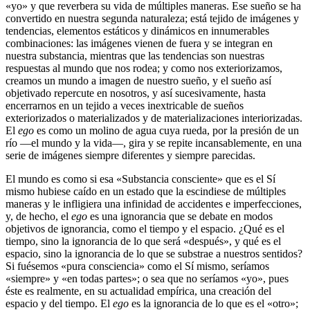
«yo» y que reverbera su vida de múltiples maneras. Ese sueño se ha
convertido en nuestra segunda naturaleza; está tejido de imágenes y
tendencias, elementos estáticos y dinámicos en innumerables
combinaciones: las imágenes vienen de fuera y se integran en
nuestra substancia, mientras que las tendencias son nuestras
respuestas al mundo que nos rodea; y como nos exteriorizamos,
creamos un mundo a imagen de nuestro sueño, y el sueño así
objetivado repercute en nosotros, y así sucesivamente, hasta
encerrarnos en un tejido a veces inextricable de sueños
exteriorizados o materializados y de materializaciones interiorizadas.
El
ego
es como un molino de agua cuya rueda, por la presión de un
río ―el mundo y la vida―, gira y se repite incansablemente, en una
serie de imágenes siempre diferentes y siempre parecidas.
El mundo es como si esa «Substancia consciente» que es el Sí
mismo hubiese caído en un estado que la escindiese de múltiples
maneras y le infligiera una infinidad de accidentes e imperfecciones,
y, de hecho, el
ego
es una ignorancia que se debate en modos
objetivos de ignorancia, como el tiempo y el espacio. ¿Qué es el
tiempo, sino la ignorancia de lo que será «después», y qué es el
espacio, sino la ignorancia de lo que se substrae a nuestros sentidos?
Si fuésemos «pura consciencia» como el Sí mismo, seríamos
«siempre» y «en todas partes»; o sea que no seríamos «yo», pues
éste es realmente, en su actualidad empírica, una creación del
espacio y del tiempo. El
ego
es la ignorancia de lo que es el «otro»;