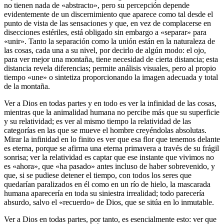
no tienen nada de «abstracto», pero su percepción depende
evidentemente de un discernimiento que aparece como tal desde el
punto de vista de las sensaciones y que, en vez de complacerse en
disecciones estériles, está obligado sin embargo a «separar» para
«unir». Tanto la separación como la unión están en la naturaleza de
las cosas, cada una a su nivel, por decirlo de algún modo: el ojo,
para ver mejor una montaña, tiene necesidad de cierta distancia; esta
distancia revela diferencias; permite análisis visuales, pero al propio
tiempo «une» o sintetiza proporcionando la imagen adecuada y total
de la montaña.
Ver a Dios en todas partes y en todo es ver la infinidad de las cosas,
mientras que la animalidad humana no percibe más que su superficie
y su relatividad; es ver al mismo tiempo la relatividad de las
categorías en las que se mueve el hombre creyéndolas absolutas.
Mirar la infinidad en lo finito es ver que esa flor que tenemos delante
es eterna, porque se afirma una eterna primavera a través de su frágil
sonrisa; ver la relatividad es captar que ese instante que vivimos no
es «ahora», que «ha pasado» antes incluso de haber sobrevenido, y
que, si se pudiese detener el tiempo, con todos los seres que
quedarían paralizados en él como en un río de hielo, la mascarada
humana aparecería en toda su siniestra irrealidad; todo parecería
absurdo, salvo el «recuerdo» de Dios, que se sitúa en lo inmutable.
Ver a Dios en todas partes, por tanto, es esencialmente esto: ver que