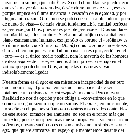
nosotros no somos, que sólo Él es. Si de la humildad se puede decir
que es la mayor de las virtudes, desde cierto punto de vista, eso es
porque implica en última instancia la cesación de la egoidad, y por
ninguna otra razón. Otro tanto se podría decir ―cambiando un poco
de punto de vista― de cada virtud fundamental: la caridad perfecta
es perderse por Dios, pues no es posible perderse en Dios sin darse,
por añadidura, a los hombres. Si el amor al prójimo es capital, en el
plano estrictamente humano, eso no sólo es porque el «prójimo» es
en última instancia «Sí mismo» (
Âtmâ
) como lo somos «nosotros»,
sino también porque esa caridad humana ―o esa proyección en el
«otro»― es el único medio posible, para la mayoría de los hombres,
de desapegarse del «yo»; es menos difícil proyectar el
ego
en el
«otro» que perderlo por Dios, aunque las dos cosas vayan
indisolublemente ligadas.
Nuestra forma es el
ego
: es esa misteriosa incapacidad de ser otro
que uno mismo, al propio tiempo que la incapacidad de ser
totalmente uno mismo y no «otro-que-Sí mismo». Pero nuestra
Realidad no nos da opción y nos obliga a «convertirnos en lo que
somos» o seguir siendo lo que no somos. El
ego
es, empíricamente,
un sueño en el que nos soñamos a nosotros mismos; los contenidos
de este sueño, tomados del ambiente, no son en el fondo más que
pretextos, pues él no quiere más que su propia vida: soñemos lo que
soñemos, nuestro sueño no es en suma más que un símbolo para el
ego
, que quiere afirmarse, un espejo que mantenemos delante del