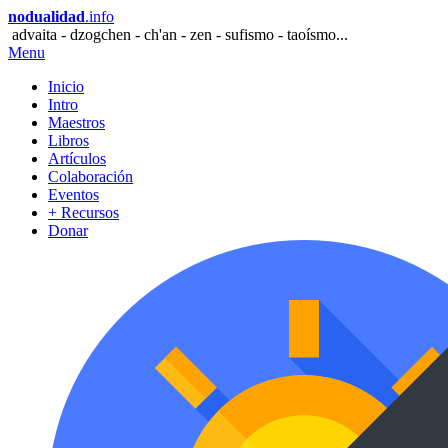
nodualidad
.info
advaita - dzogchen - ch'an - zen - sufismo - taoísmo...
Menu
Inicio
Intro
Maestros
Libros
Artículos
Colaboración
Eventos
+ Recursos
Donar