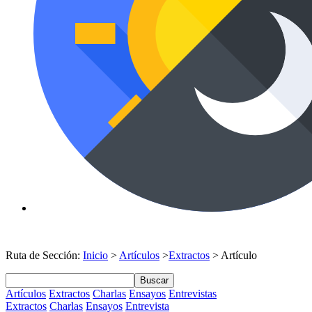
Ruta de Sección:
Inicio
>
Artículos
>
Extractos
> Artículo
Buscar
Artículos
Extractos
Charlas
Ensayos
Entrevistas
Extractos
Charlas
Ensayos
Entrevista