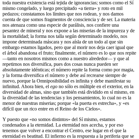
toda nuestra existencia está tejida de ignorancias; somos como el Sí
mismo congelado, y luego precipitado «a tierra» y roto en mil
pedazos; constatamos los límites que nos rodean, y nos damos
cuenta de que somos fragmentos de consciencia y de ser. La materia
nos atenaza como una especie de parálisis, nos confiere una
pesantez de mineral y nos expone a las miserias de la impureza y de
la mortalidad; la forma nos talla según determinado modelo, nos
impone determinada máscara y nos aísla de un todo al que sin
embargo estamos ligados, pero que al morir nos deja caer igual que
el árbol abandona el fruto; finalmente, el número es lo que nos repite
―tanto en nosotros mismos como a nuestro alrededor― y que al
repetirnos nos diversifica, pues dos cosas nunca pueden ser
absolutamente idénticas; el número repite la forma como por magia,
y la forma diversifica el número y debe así recrearse siempre de
nuevo, porque la Omniposibilidad es infinita y debe manifestar su
infinitud. Ahora bien, el
ego
no sólo es múltiple en el exterior, en la
diversidad de almas, sino que también está dividido en sí mismo, en
la diversidad de las tendencias y los pensamientos, lo cual no es la
menor de nuestras miserias; porque «la puerta es estrecha», y «es
difícil que un rico entre en el Reino de los Cielos».
Y puesto que «no somos distintos» del Sí mismo, estamos
condenados a la eternidad. La eternidad nos acecha, y por eso
tenemos que volver a encontrar el Centro, ese lugar en el que la
eternidad es beatitud. El infierno es la respuesta a la periferia que se