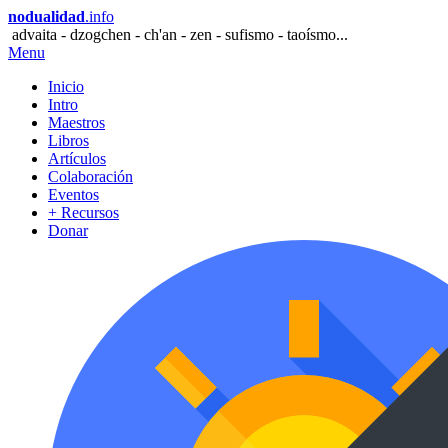
nodualidad
.info
advaita - dzogchen - ch'an - zen - sufismo - taoísmo...
Menu
Inicio
Intro
Maestros
Libros
Artículos
Colaboración
Eventos
+ Recursos
Donar