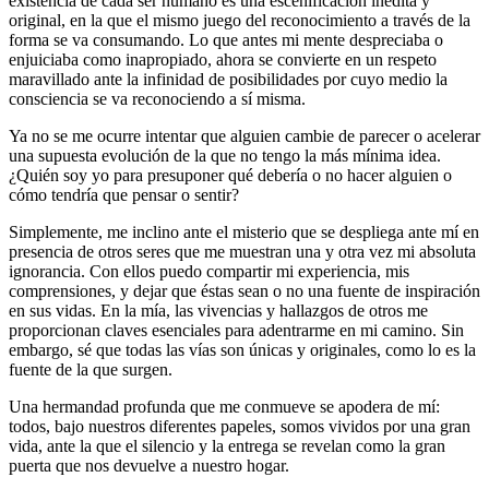
existencia de cada ser humano es una escenificación inédita y
original, en la que el mismo juego del reconocimiento a través de la
forma se va consumando. Lo que antes mi mente despreciaba o
enjuiciaba como inapropiado, ahora se convierte en un respeto
maravillado ante la infinidad de posibilidades por cuyo medio la
consciencia se va reconociendo a sí misma.
Ya no se me ocurre intentar que alguien cambie de parecer o acelerar
una supuesta evolución de la que no tengo la más mínima idea.
¿Quién soy yo para presuponer qué debería o no hacer alguien o
cómo tendría que pensar o sentir?
Simplemente, me inclino ante el misterio que se despliega ante mí en
presencia de otros seres que me muestran una y otra vez mi absoluta
ignorancia. Con ellos puedo compartir mi experiencia, mis
comprensiones, y dejar que éstas sean o no una fuente de inspiración
en sus vidas. En la mía, las vivencias y hallazgos de otros me
proporcionan claves esenciales para adentrarme en mi camino. Sin
embargo, sé que todas las vías son únicas y originales, como lo es la
fuente de la que surgen.
Una hermandad profunda que me conmueve se apodera de mí:
todos, bajo nuestros diferentes papeles, somos vividos por una gran
vida, ante la que el silencio y la entrega se revelan como la gran
puerta que nos devuelve a nuestro hogar.