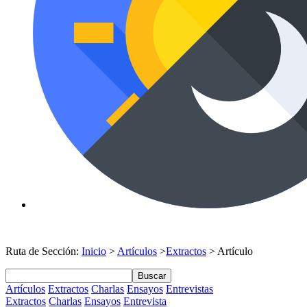
Ruta de Sección:
Inicio
>
Artículos
>
Extractos
> Artículo
Buscar
Artículos
Extractos
Charlas
Ensayos
Entrevistas
Extractos
Charlas
Ensayos
Entrevista