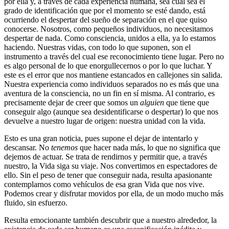
por ella y, a través de cada experiencia humana, sea cual sea el
grado de identificación que por el momento se esté dando, está
ocurriendo el despertar del sueño de separación en el que quiso
conocerse. Nosotros, como pequeños individuos, no necesitamos
despertar de nada. Como consciencia, unidos a ella, ya lo estamos
haciendo. Nuestras vidas, con todo lo que suponen, son el
instrumento a través del cual ese reconocimiento tiene lugar. Pero no
es algo personal de lo que enorgullecernos o por lo que luchar. Y
este es el error que nos mantiene estancados en callejones sin salida.
Nuestra experiencia como individuos separados no es más que una
aventura de la consciencia, no un fin en sí misma. Al contrario, es
precisamente dejar de creer que somos un
alguien
que tiene que
conseguir algo (aunque sea desidentificarse o despertar) lo que nos
devuelve a nuestro lugar de origen: nuestra unidad con la vida.
Esto es una gran noticia, pues supone el dejar de intentarlo y
descansar. No
tenemos
que hacer nada más, lo que no significa que
dejemos de actuar. Se trata de rendirnos y permitir que, a través
nuestro, la Vida siga su viaje. Nos convertimos en espectadores de
ello. Sin el peso de tener que conseguir nada, resulta apasionante
contemplarnos como vehículos de esa gran Vida que nos vive.
Podemos crear y disfrutar movidos por ella, de un modo mucho más
fluido, sin esfuerzo.
Resulta emocionante también descubrir que a nuestro alrededor, la