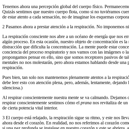
Tenemos ahora una percepción global del cuerpo físico. Permanecemos
Quizás sentimos que nuestro cuerpo flota, como si no tuviéramos cue
de estar atento a cada sensación, no de imaginar los esquemas corpor
2 Pasamos ahora a prestar atención a la respiración. No imponemos ni
La respiración consciente nos abre a un océano de energía que nos env
algún proceso. En esta ocasión, nuestro objeto de concentración es la 
distracción que dificulta la concentración. La mente puede estar conce
conciencia del proceso respiratorio y nos vamos con las imágenes o l
propongamos pensar en ello, sino que somos receptores pasivos de tal
mentales no nos molestarán, pero ahora estamos hablando desde una p
respiración.
Pues bien, tan solo nos mantenemos plenamente atentos a la respiración
debe leer esto con atención plena, pero, además, lentamente, dejando 
silenciosa.)
Al respirar conscientemente nuestra mente se va calmando. Dejamos de 
respirar conscientemente sentimos cómo el
prana
nos revitaliza de un
de cierta potencia vital interior.
3 El cuerpo está relajado, la respiración sigue su ritmo, y este nos ll
ahora desde el corazón. En realidad, no nos referimos al corazón com
si una paz profunda se instalase en nuestro corazón y este se abriera,