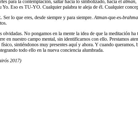
es para la contemplación, saltar hacia lo simbolizado, hacia el
atman
,
u Yo. Eso es TU-YO. Cualquier palabra te aleja de él. Cualquier concep
. Ser lo que eres, desde siempre y para siempre.
Atman
-que-es-
brahma
tos.
s olvidadas. No pongamos en la mente la idea de que la meditación ha t
re en nuestro campo mental, sin identificarnos con ello. Prestamos aten
 físico, sintiéndonos muy presentes aquí y ahora. Y cuando queramos, b
tegrando todo ello en la nueva conciencia alumbrada.
irós 2017)