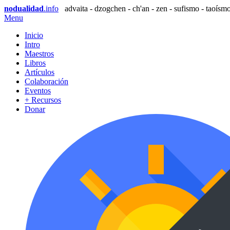
nodualidad
.info
advaita - dzogchen - ch'an - zen - sufismo - taoísmo
Menu
Inicio
Intro
Maestros
Libros
Artículos
Colaboración
Eventos
+ Recursos
Donar