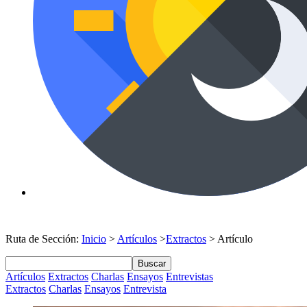
Ruta de Sección:
Inicio
>
Artículos
>
Extractos
> Artículo
Buscar
Artículos
Extractos
Charlas
Ensayos
Entrevistas
Extractos
Charlas
Ensayos
Entrevista