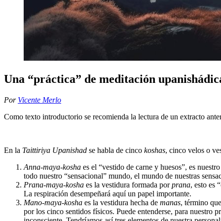
Una “práctica” de meditación upanishádic
Por
Vicente Merlo
Como texto introductorio se recomienda la lectura de un extracto anter
En la
Taittiriya Upanishad
se habla de cinco
koshas
, cinco velos o ve
Anna-maya-kosha
es el “vestido de carne y huesos”, es nuestr
todo nuestro “sensacional” mundo, el mundo de nuestras sensaci
Prana-maya-kosha
es la vestidura formada por
prana
, esto es 
La respiración desempeñará aquí un papel importante.
Mano-maya-kosha
es la vestidura hecha de
manas
, término qu
por los cinco sentidos físicos. Puede entenderse, para nuestro
inconsciente. Tendríamos así tres elementos de nuestra persona