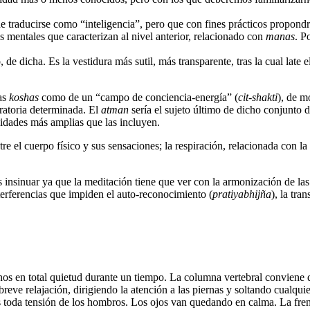
e traducirse como “inteligencia”, pero que con fines prácticos propond
s mentales que caracterizan al nivel anterior, relacionado con
manas
. P
 de dicha. Es la vestidura más sutil, más transparente, tras la cual late e
tas
koshas
como de un “campo de conciencia-energía” (
cit-shakti
), de m
ratoria determinada. El
atman
sería el sujeto último de dicho conjunto
lidades más amplias que las incluyen.
re el cuerpo físico y sus sensaciones; la respiración, relacionada con la 
insinuar ya que la meditación tiene que ver con la armonización de las
nterferencias que impiden el auto-reconocimiento (
pratiyabhijña
), la tra
en total quietud durante un tiempo. La columna vertebral conviene que 
breve relajación, dirigiendo la atención a las piernas y soltando cualqui
s toda tensión de los hombros. Los ojos van quedando en calma. La fren