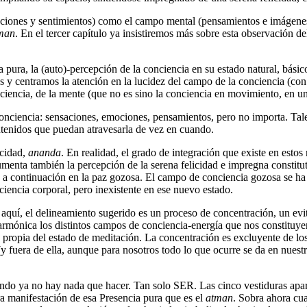
mociones y sentimientos) como el campo mental (pensamientos e imágenes)
man
. En el tercer capítulo ya insistiremos más sobre esta observación
 pura, la (auto)-percepción de la conciencia en su estado natural, bási
 y centramos la atención en la lucidez del campo de la conciencia (con
iencia, de la mente (que no es sino la conciencia en movimiento, en un 
nciencia: sensaciones, emociones, pensamientos, pero no importa. Tale
ntenidos que puedan atravesarla de vez en cuando.
icidad,
ananda
. En realidad, el grado de integración que existe en estos n
aumenta también la percepción de la serena felicidad e impregna constitu
a, a continuación en la paz gozosa. El campo de conciencia gozosa se ha
iencia corporal, pero inexistente en ese nuevo estado.
quí, el delineamiento sugerido es un proceso de concentración, un evita
ad armónica los distintos campos de conciencia-energía que nos constituy
 es propia del estado de meditación. La concentración es excluyente de 
 fuera de ella, aunque para nosotros todo lo que ocurre se da en nuestra
ndo ya no hay nada que hacer. Tan solo SER. Las cinco vestiduras apa
a manifestación de esa Presencia pura que es el
atman
. Sobra ahora cu