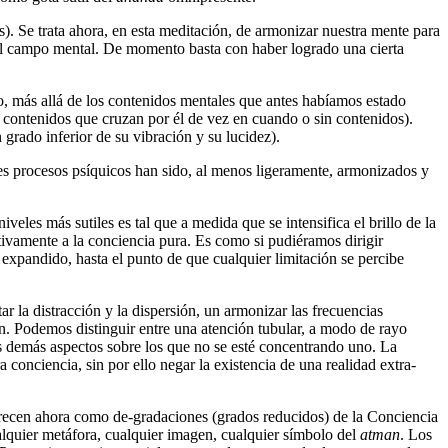
. Se trata ahora, en esta meditación, de armonizar nuestra mente para
 del campo mental. De momento basta con haber logrado una cierta
co, más allá de los contenidos mentales que antes habíamos estado
 contenidos que cruzan por él de vez en cuando o sin contenidos).
grado inferior de su vibración y su lucidez).
s procesos psíquicos han sido, al menos ligeramente, armonizados y
iveles más sutiles es tal que a medida que se intensifica el brillo de la
tivamente a la conciencia pura. Es como si pudiéramos dirigir
 expandido, hasta el punto de que cualquier limitación se percibe
r la distracción y la dispersión, un armonizar las frecuencias
en. Podemos distinguir entre una atención tubular, a modo de rayo
los demás aspectos sobre los que no se esté concentrando uno. La
 conciencia, sin por ello negar la existencia de una realidad extra-
recen ahora como de-gradaciones (grados reducidos) de la Conciencia
alquier metáfora, cualquier imagen, cualquier símbolo del
atman
. Los