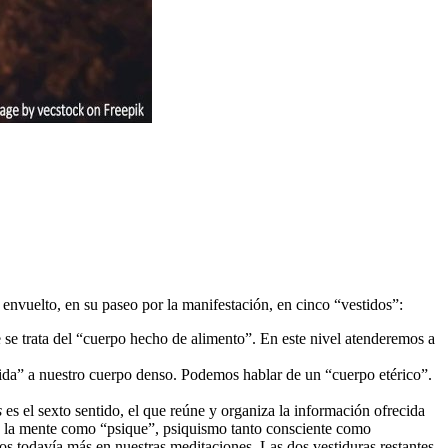
 envuelto, en su paseo por la manifestación, en cinco “vestidos”:
 se trata del “cuerpo hecho de alimento”. En este nivel atenderemos a
vida” a nuestro cuerpo denso. Podemos hablar de un “cuerpo etérico”.
s
es el sexto sentido, el que reúne y organiza la información ofrecida
s; la mente como “psique”, psiquismo tanto consciente como
s todavía más en nuestras meditaciones. Las dos vestiduras restantes