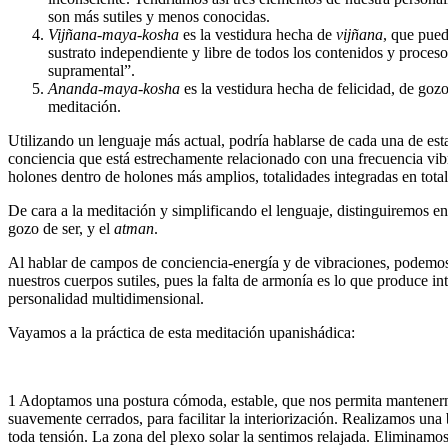
son más sutiles y menos conocidas.
Vijñana-maya-kosha
es la vestidura hecha de
vijñana
, que pued
sustrato independiente y libre de todos los contenidos y proceso
supramental”.
Ananda-maya-kosha
es la vestidura hecha de felicidad, de gozo,
meditación.
Utilizando un lenguaje más actual, podría hablarse de cada una de es
conciencia que está estrechamente relacionado con una frecuencia vib
holones dentro de holones más amplios, totalidades integradas en tota
De cara a la meditación y simplificando el lenguaje, distinguiremos ent
gozo de ser, y el
atman
.
Al hablar de campos de conciencia-energía y de vibraciones, podemos 
nuestros cuerpos sutiles, pues la falta de armonía es lo que produce i
personalidad multidimensional.
Vayamos a la práctica de esta meditación upanishádica:
1 Adoptamos una postura cómoda, estable, que nos permita mantenernos 
suavemente cerrados, para facilitar la interiorización. Realizamos una 
toda tensión. La zona del plexo solar la sentimos relajada. Eliminamo