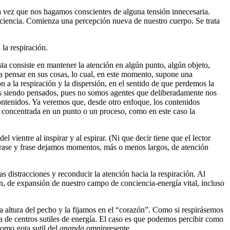
a vez que nos hagamos conscientes de alguna tensión innecesaria.
nciencia. Comienza una percepción nueva de nuestro cuerpo. Se trata
la respiración.
ta consiste en mantener la atención en algún punto, algún objeto,
 a pensar en sus cosas, lo cual, en este momento, supone una
 a la respiración y la dispersión, en el sentido de que perdemos la
mos siendo pensados, pues no somos agentes que deliberadamente nos
ontenidos. Ya veremos que, desde otro enfoque, los contenidos
 concentrada en un punto o un proceso, como en este caso la
ientre al inspirar y al espirar. (Ni que decir tiene que el lector
 frase y frase dejamos momentos, más o menos largos, de atención
 distracciones y reconducir la atención hacia la respiración. Al
n, de expansión de nuestro campo de conciencia-energía vital, incluso
 la altura del pecho y la fijamos en el “corazón”. Como si respirásemos
ma de centros sutiles de energía. El caso es que podemos percibir como
como gota sutil del
ananda
omnipresente.