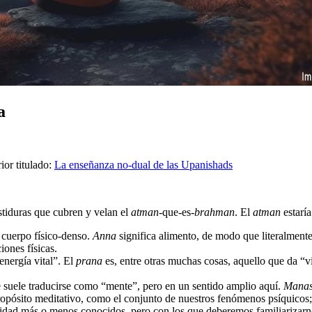
a
ior titulado:
La enseñanza no-dual de las Upanishads
stiduras que cubren y velan el
atman
-que-es-
brahman
. El
atman
estaría
o cuerpo físico-denso.
Anna
significa alimento, de modo que literalmente
ones físicas.
“energía vital”. El
prana
es, entre otras muchas cosas, aquello que da “
e suele traducirse como “mente”, pero en un sentido amplio aquí.
Mana
 propósito meditativo, como el conjunto de nuestros fenómenos psíquico
lidad más o menos conocidos, pero con los que deberemos familiarizarno