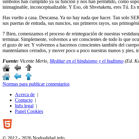
símbolos han cumplido ya su función y nos han permitido, como soport
inimaginable, inconceptualizable. Y Eso, oh Shvetaketu, eres Tú. Es t
Has vuelto a casa. Descansa. Ya no hay nada que hacer. Tan solo SER
sus puertas de entrada, sus nuncios, sus primeros rayos, sus primogéni
7 Bien, comenzamos el proceso de reintegración de nuestras vestidura
terminar. Simplemente, volvemos a ser conscientes de todo lo que ocur
el gozo de ser. Y volvemos a hacernos conscientes también del cuerpo
manteníamos cerrados, y mover poco a poco nuestras manos y pies, in
Fuente:
Vicente Merlo,
Meditar en el hinduismo y el budismo
(Ed. Ka
Normas para publicar comentarios
Acerca de
|
Contacto
|
Info legal
|
Panel Cookies
© 2012 - 2026 Nodualidad.info