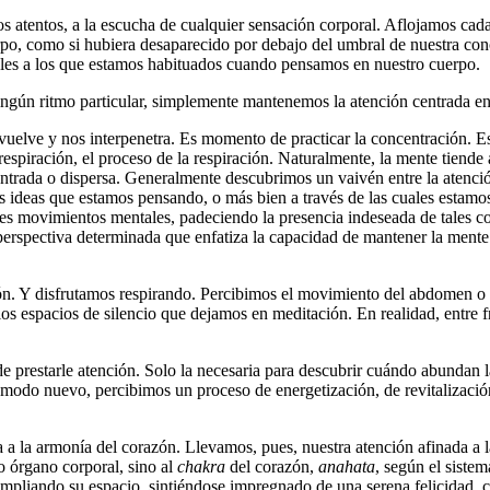
 atentos, a la escucha de cualquier sensación corporal. Aflojamos cad
rpo, como si hubiera desaparecido por debajo del umbral de nuestra co
ales a los que estamos habituados cuando pensamos en nuestro cuerpo.
ngún ritmo particular, simplemente mantenemos la atención centrada en 
uelve y nos interpenetra. Es momento de practicar la concentración. Es
respiración, el proceso de la respiración. Naturalmente, la mente tiende
ntrada o dispersa. Generalmente descubrimos un vaivén entre la atención
as ideas que estamos pensando, o más bien a través de las cuales esta
es movimientos mentales, padeciendo la presencia indeseada de tales c
erspectiva determinada que enfatiza la capacidad de mantener la mente
. Y disfrutamos respirando. Percibimos el movimiento del abdomen o del v
los espacios de silencio que dejamos en meditación. En realidad, entre
prestarle atención. Solo la necesaria para descubrir cuándo abundan las
 modo nuevo, percibimos un proceso de energetización, de revitalizació
eva a la armonía del corazón. Llevamos, pues, nuestra atención afinada a
o órgano corporal, sino al
chakra
del corazón,
anahata
, según el siste
 ampliando su espacio, sintiéndose impregnado de una serena felicidad, 