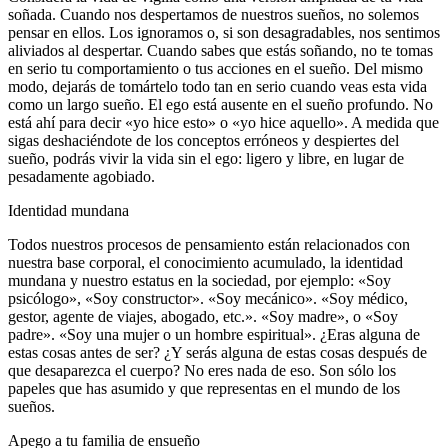
soñada. Cuando nos despertamos de nuestros sueños, no solemos
pensar en ellos. Los ignoramos o, si son desagradables, nos sentimos
aliviados al despertar. Cuando sabes que estás soñando, no te tomas
en serio tu comportamiento o tus acciones en el sueño. Del mismo
modo, dejarás de tomártelo todo tan en serio cuando veas esta vida
como un largo sueño. El ego está ausente en el sueño profundo. No
está ahí para decir «yo hice esto» o «yo hice aquello». A medida que
sigas deshaciéndote de los conceptos erróneos y despiertes del
sueño, podrás vivir la vida sin el ego: ligero y libre, en lugar de
pesadamente agobiado.
Identidad mundana
Todos nuestros procesos de pensamiento están relacionados con
nuestra base corporal, el conocimiento acumulado, la identidad
mundana y nuestro estatus en la sociedad, por ejemplo: «Soy
psicólogo», «Soy constructor». «Soy mecánico». «Soy médico,
gestor, agente de viajes, abogado, etc.». «Soy madre», o «Soy
padre». «Soy una mujer o un hombre espiritual». ¿Eras alguna de
estas cosas antes de ser? ¿Y serás alguna de estas cosas después de
que desaparezca el cuerpo? No eres nada de eso. Son sólo los
papeles que has asumido y que representas en el mundo de los
sueños.
Apego a tu familia de ensueño