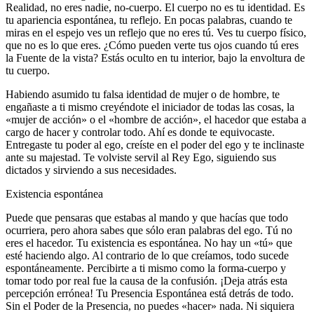
Realidad, no eres nadie, no-cuerpo. El cuerpo no es tu identidad. Es
tu apariencia espontánea, tu reflejo. En pocas palabras, cuando te
miras en el espejo ves un reflejo que no eres tú. Ves tu cuerpo físico,
que no es lo que eres. ¿Cómo pueden verte tus ojos cuando tú eres
la Fuente de la vista? Estás oculto en tu interior, bajo la envoltura de
tu cuerpo.
Habiendo asumido tu falsa identidad de mujer o de hombre, te
engañaste a ti mismo creyéndote el iniciador de todas las cosas, la
«mujer de acción» o el «hombre de acción», el hacedor que estaba a
cargo de hacer y controlar todo. Ahí es donde te equivocaste.
Entregaste tu poder al ego, creíste en el poder del ego y te inclinaste
ante su majestad. Te volviste servil al Rey Ego, siguiendo sus
dictados y sirviendo a sus necesidades.
Existencia espontánea
Puede que pensaras que estabas al mando y que hacías que todo
ocurriera, pero ahora sabes que sólo eran palabras del ego. Tú no
eres el hacedor. Tu existencia es espontánea. No hay un «tú» que
esté haciendo algo. Al contrario de lo que creíamos, todo sucede
espontáneamente. Percibirte a ti mismo como la forma-cuerpo y
tomar todo por real fue la causa de la confusión. ¡Deja atrás esta
percepción errónea! Tu Presencia Espontánea está detrás de todo.
Sin el Poder de la Presencia, no puedes «hacer» nada. Ni siquiera