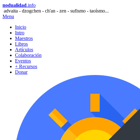
nodualidad
.info
advaita - dzogchen - ch'an - zen - sufismo - taoísmo...
Menu
Inicio
Intro
Maestros
Libros
Artículos
Colaboración
Eventos
+ Recursos
Donar