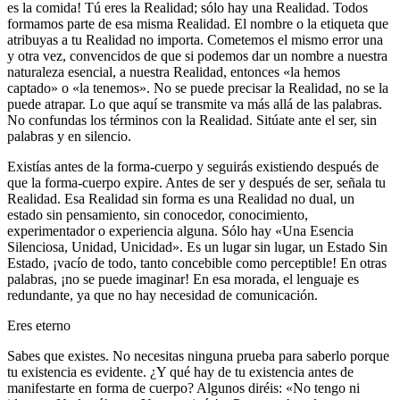
es la comida! Tú eres la Realidad; sólo hay una Realidad. Todos
formamos parte de esa misma Realidad. El nombre o la etiqueta que
atribuyas a tu Realidad no importa. Cometemos el mismo error una
y otra vez, convencidos de que si podemos dar un nombre a nuestra
naturaleza esencial, a nuestra Realidad, entonces «la hemos
captado» o «la tenemos». No se puede precisar la Realidad, no se la
puede atrapar. Lo que aquí se transmite va más allá de las palabras.
No confundas los términos con la Realidad. Sitúate ante el ser, sin
palabras y en silencio.
Existías antes de la forma-cuerpo y seguirás existiendo después de
que la forma-cuerpo expire. Antes de ser y después de ser, señala tu
Realidad. Esa Realidad sin forma es una Realidad no dual, un
estado sin pensamiento, sin conocedor, conocimiento,
experimentador o experiencia alguna. Sólo hay «Una Esencia
Silenciosa, Unidad, Unicidad». Es un lugar sin lugar, un Estado Sin
Estado, ¡vacío de todo, tanto concebible como perceptible! En otras
palabras, ¡no se puede imaginar! En esa morada, el lenguaje es
redundante, ya que no hay necesidad de comunicación.
Eres eterno
Sabes que existes. No necesitas ninguna prueba para saberlo porque
tu existencia es evidente. ¿Y qué hay de tu existencia antes de
manifestarte en forma de cuerpo? Algunos diréis: «No tengo ni