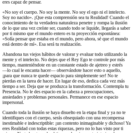
eres capaz de pensar.
«No soy el cuerpo. No soy la mente. No soy el ego ni el intelecto.
Soy no nacido». ¡Que esta comprensión sea tu Realidad! Cuando el
conocimiento de tu verdadera naturaleza penetre y rompa la ilusión
de lo que una vez creíste ser, cuando todo se liquide, llegarás a saber
por ti mismo que el mundo entero es tu proyección espontánea:
«Solía pensar que estaba en el mundo, pero ahora, sé que el mundo
está dentro de mí». Esa será tu realización.
Abandona tus viejos hábitos de valorar y evaluar todo utilizando la
mente y el intelecto. No dejes que el Rey Ego te controle por más
tiempo, manteniéndote en un constante estado de ajetreo y estrés
―lo cual le encanta hacer― observándote hacer esto o aquello,
¡para que nunca te quede espacio para simplemente ser! No te
pierdas en la tarea de hacer. En lugar de eso, dedica cada vez más
tiempo a ser. Deja que se produzca la transformación. Contempla tu
Presencia. No le des espacio en la cabeza a preocupaciones,
ansiedades y problemas personales. Permanece en ese espacio
impersonal.
Cuando toda la ilusión se haya disuelto en la etapa final y ya no te
identifiques con el cuerpo, serás obsequiado con una recompensa
inestimable e indescriptible: ¡un contento inimaginable y dichoso! Ya
eres Realidad con todas estas riquezas, pero no lo has visto por ti