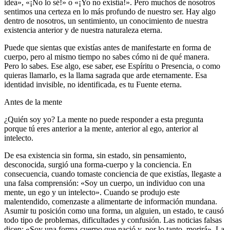
idea», «¡No lo sé!» o «¡Yo no existía!». Pero muchos de nosotros
sentimos una certeza en lo más profundo de nuestro ser. Hay algo
dentro de nosotros, un sentimiento, un conocimiento de nuestra
existencia anterior y de nuestra naturaleza eterna.
Puede que sientas que existías antes de manifestarte en forma de
cuerpo, pero al mismo tiempo no sabes cómo ni de qué manera.
Pero lo sabes. Ese algo, ese saber, ese Espíritu o Presencia, o como
quieras llamarlo, es la llama sagrada que arde eternamente. Esa
identidad invisible, no identificada, es tu Fuente eterna.
Antes de la mente
¿Quién soy yo? La mente no puede responder a esta pregunta
porque tú eres anterior a la mente, anterior al ego, anterior al
intelecto.
De esa existencia sin forma, sin estado, sin pensamiento,
desconocida, surgió una forma-cuerpo y la conciencia. En
consecuencia, cuando tomaste conciencia de que existías, llegaste a
una falsa comprensión: «Soy un cuerpo, un individuo con una
mente, un ego y un intelecto». Cuando se produjo este
malentendido, comenzaste a alimentarte de información mundana.
Asumir tu posición como una forma, un alguien, un estado, te causó
todo tipo de problemas, dificultades y confusión. Las noticias falsas
dicen: «Soy una forma-cuerpo que nació y, por lo tanto, morirá». La