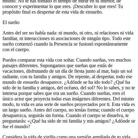
mismo. No te has tomado el tiempo de mirar en tu interior, de
conocer y experimentar lo que eres. ¡Descubre lo que eres! Tu
propósito final es despertar de esta vida de ensueño.
El sueño
Antes del ser no había nada: ni mundo, ni otro, ni relaciones ni vida
familiar, ni interacciones ni asociaciones de ningún tipo. Todo este
sueño comenzó cuando la Presencia se fusionó espontáneamente
con el cuerpo.
Puedes comparar esta vida con soñar. Cuando sueñas, ves muchos
paisajes diferentes. Supongamos que sueñas que estás de
vacaciones, disfrutando de un día de fiesta junto al mar, bajo un sol
radiante, con tu familia y amigos. De repente, al despertar, todo ese
mundo de ensueño desaparece. ¿Adónde se ha ido todo? ¿Qué ha
sido de tu familia y amigos, del océano, del sol? No lo sabes, y no te
interesa porque sabes que era un sueño. Cuando sueñas, eres el
único actor que proyecta todas esas imágenes diferentes. Del mismo
modo, tu vida es una serie de sueños proyectados por ti. Esta vida es
un largo sueño. Antes del cuerpo, no tenías forma; cuando el cuerpo
desaparezca, seguirás sin forma. Cuando el cuerpo se disuelva, te
preguntarás: «¿Qué ha sido de mi familia y mis amigos? ¿Adónde se
fue el mundo?
Considera la vida de vigilia como una versión ampliada de tu vida