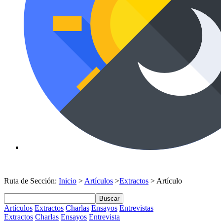
Ruta de Sección:
Inicio
>
Artículos
>
Extractos
> Artículo
Buscar
Artículos
Extractos
Charlas
Ensayos
Entrevistas
Extractos
Charlas
Ensayos
Entrevista