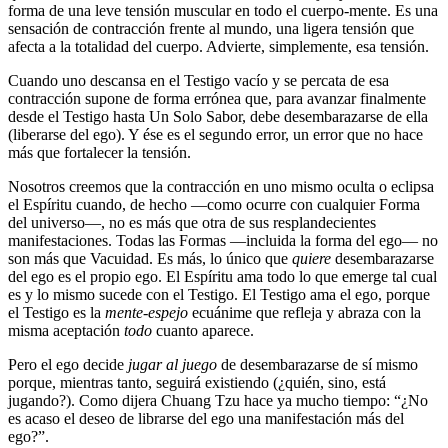
forma de una leve tensión muscular en todo el cuerpo-mente. Es una
sensación de contracción frente al mundo, una ligera tensión que
afecta a la totalidad del cuerpo. Advierte, simplemente, esa tensión.
Cuando uno descansa en el Testigo vacío y se percata de esa
contracción supone de forma errónea que, para avanzar finalmente
desde el Testigo hasta Un Solo Sabor, debe desembarazarse de ella
(liberarse del ego). Y ése es el segundo error, un error que no hace
más que fortalecer la tensión.
Nosotros creemos que la contracción en uno mismo oculta o eclipsa
el Espíritu cuando, de hecho ―como ocurre con cualquier Forma
del universo―, no es más que otra de sus resplandecientes
manifestaciones. Todas las Formas ―incluida la forma del ego― no
son más que Vacuidad. Es más, lo único que
quiere
desembarazarse
del ego es el propio ego. El Espíritu ama todo lo que emerge tal cual
es y lo mismo sucede con el Testigo. El Testigo ama el ego, porque
el Testigo es la
mente-espejo
ecuánime que refleja y abraza con la
misma aceptación
todo
cuanto aparece.
Pero el ego decide
jugar al juego
de desembarazarse de sí mismo
porque, mientras tanto, seguirá existiendo (¿quién, sino, está
jugando?). Como dijera Chuang Tzu hace ya mucho tiempo:
¿No
es acaso el deseo de librarse del ego una manifestación más del
ego?
.