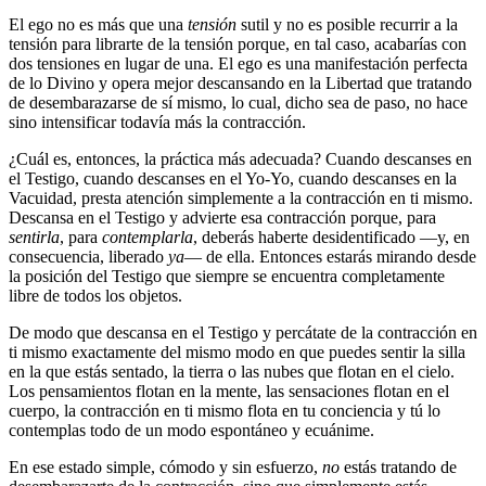
El ego no es más que una
tensión
sutil y no es posible recurrir a la
tensión para librarte de la tensión porque, en tal caso, acabarías con
dos tensiones en lugar de una. El ego es una manifestación perfecta
de lo Divino y opera mejor descansando en la Libertad que tratando
de desembarazarse de sí mismo, lo cual, dicho sea de paso, no hace
sino intensificar todavía más la contracción.
¿Cuál es, entonces, la práctica más adecuada? Cuando descanses en
el Testigo, cuando descanses en el Yo-Yo, cuando descanses en la
Vacuidad, presta atención simplemente a la contracción en ti mismo.
Descansa en el Testigo y advierte esa contracción porque, para
sentirla
, para
contemplarla
, deberás haberte desidentificado ―y, en
consecuencia, liberado
ya
― de ella. Entonces estarás mirando desde
la posición del Testigo que siempre se encuentra completamente
libre de todos los objetos.
De modo que descansa en el Testigo y percátate de la contracción en
ti mismo exactamente del mismo modo en que puedes sentir la silla
en la que estás sentado, la tierra o las nubes que flotan en el cielo.
Los pensamientos flotan en la mente, las sensaciones flotan en el
cuerpo, la contracción en ti mismo flota en tu conciencia y tú lo
contemplas todo de un modo espontáneo y ecuánime.
En ese estado simple, cómodo y sin esfuerzo,
no
estás tratando de