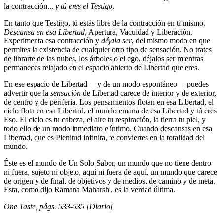
la contracción...
y tú eres el Testigo
.
En tanto que Testigo, tú estás libre de la contracción en ti mismo.
Descansa en esa Libertad
, Apertura, Vacuidad y Liberación.
Experimenta esa contracción y
déjala ser
, del mismo modo en que
permites la existencia de cualquier otro tipo de sensación. No trates
de librarte de las nubes, los árboles o el ego, déjalos ser mientras
permaneces relajado en el espacio abierto de Libertad que eres.
En ese espacio de Libertad ―y de un modo espontáneo― puedes
advertir que la
sensación
de Libertad carece de interior y de exterior,
de centro y de periferia. Los pensamientos flotan en esa Libertad, el
cielo flota en esa Libertad, el mundo emana de esa Libertad y tú eres
Eso. El cielo es tu cabeza, el aire tu respiración, la tierra tu piel, y
todo ello de un modo inmediato e íntimo. Cuando descansas en esa
Libertad, que es Plenitud infinita, te conviertes en la totalidad del
mundo.
Éste es el mundo de Un Solo Sabor, un mundo que no tiene dentro
ni fuera, sujeto ni objeto, aquí ni fuera de aquí, un mundo que carece
de origen y de final, de objetivos y de medios, de camino y de meta.
Esta, como dijo Ramana Maharshi, es la verdad última.
One Taste,
págs. 533-535
[Diario]