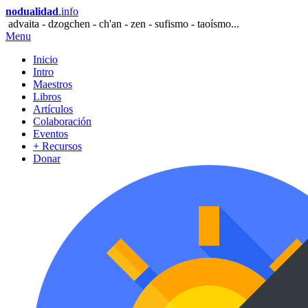
nodualidad
.info
advaita - dzogchen - ch'an - zen - sufismo - taoísmo...
Menu
Inicio
Intro
Maestros
Libros
Artículos
Colaboración
Eventos
+ Recursos
Donar