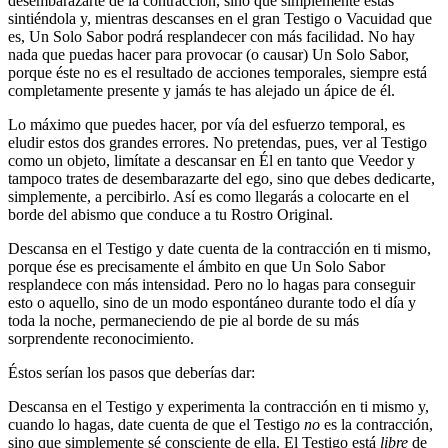
desembarazarte de la contracción, sino que simplemente estás
sintiéndola y, mientras descanses en el gran Testigo o Vacuidad que
es, Un Solo Sabor podrá resplandecer con más facilidad. No hay
nada que puedas hacer para provocar (o causar) Un Solo Sabor,
porque éste no es el resultado de acciones temporales, siempre está
completamente presente y jamás te has alejado un ápice de él.
Lo máximo que puedes hacer, por vía del esfuerzo temporal, es
eludir estos dos grandes errores. No pretendas, pues, ver al Testigo
como un objeto, limítate a descansar en Él en tanto que Veedor y
tampoco trates de desembarazarte del ego, sino que debes dedicarte,
simplemente, a percibirlo. Así es como llegarás a colocarte en el
borde del abismo que conduce a tu Rostro Original.
Descansa en el Testigo y date cuenta de la contracción en ti mismo,
porque ése es precisamente el ámbito en que Un Solo Sabor
resplandece con más intensidad. Pero no lo hagas para conseguir
esto o aquello, sino de un modo espontáneo durante todo el día y
toda la noche, permaneciendo de pie al borde de su más
sorprendente reconocimiento.
Éstos serían los pasos que deberías dar:
Descansa en el Testigo y experimenta la contracción en ti mismo y,
cuando lo hagas, date cuenta de que el Testigo
no
es la contracción,
sino que simplemente sé consciente de ella. El Testigo está
libre
de