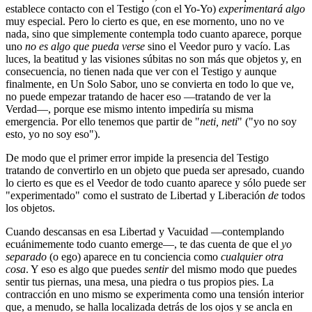
establece contacto con el Testigo (con el Yo-Yo)
experimentará algo
muy especial. Pero lo cierto es que, en ese mornento, uno no ve
nada, sino que simplemente contempla todo cuanto aparece, porque
uno
no es algo que pueda verse
sino el Veedor puro y vacío. Las
luces, la beatitud y las visiones súbitas no son más que objetos y, en
consecuencia, no tienen nada que ver con el Testigo y aunque
finalmente, en Un Solo Sabor, uno se convierta en todo lo que ve,
no puede empezar tratando de hacer eso ―tratando de ver la
Verdad―, porque ese mismo intento impediría su misma
emergencia. Por ello tenemos que partir de "
neti, neti
" ("yo no soy
esto, yo no soy eso").
De modo que el primer error impide la presencia del Testigo
tratando de convertirlo en un objeto que pueda ser apresado, cuando
lo cierto es que es el Veedor de todo cuanto aparece y sólo puede ser
"experimentado" como el sustrato de Libertad y Liberación
de
todos
los objetos.
Cuando descansas en esa Libertad y Vacuidad ―contemplando
ecuánimemente todo cuanto emerge―, te das cuenta de que el
yo
separado
(o ego) aparece en tu conciencia como
cualquier otra
cosa
. Y eso es algo que puedes
sentir
del mismo modo que puedes
sentir tus piernas, una mesa, una piedra o tus propios pies. La
contracción en uno mismo se experimenta como una tensión interior
que, a menudo, se halla localizada detrás de los ojos y se ancla en