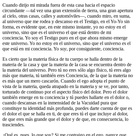
Cuando dirijo mi mirada fuera de esta casa hacia el espacio
circundante ―tal vez una gran extensión de tierra, una gran apertura
al cielo, otras casas, calles y automóviles―, cuando miro, en suma,
al universo que me rodea y descanso en el Testigo, en el Yo-Yo sin
forma, es evidente que, en este mismo instante, yo no estoy en el
universo, sino que es el universo el que está dentro de mi
conciencia. Yo soy el Testigo puro en el que ahora mismo emerge
este universo. Yo no estoy en el universo, sino que el universo es el
que está en mi conciencia. Yo
soy
, por consiguiente, conciencia.
Es cierto que la materia física de tu cuerpo se halla dentro de la
materia de la casa y que la materia de la casa se encuentra dentro de
la materia del universo. Pero tú no eres sólo algo físico, tú eres algo
más que materia, tú también eres Conciencia, de la que la materia no
es más que un mero cascarón. Cuando el ego adopta el punto de
vista de la materia, queda atrapado en la materia y se ve, por tanto,
torturado de continuo por el aspecto físico del dolor. Pero el dolor
también emerge en tu conciencia y tú puedes hallarte en el dolor o,
cuando descansas en la inmensidad de la Vacuidad pura que
constituye tu identidad más profunda, puedes darte cuenta de que es
el dolor el que se halla en ti, de que eres tú el que incluye al dolor,
de que eres más grande que el dolor y de que, en consecuencia, lo
trasciendes.
¿Qué es, pues, lo que soy? Si me contraigo en el ego, parece que