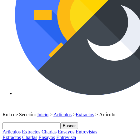
Ruta de Sección:
Inicio
>
Artículos
>
Extractos
> Artículo
Buscar
Artículos
Extractos
Charlas
Ensayos
Entrevistas
Extractos
Charlas
Ensayos
Entrevista