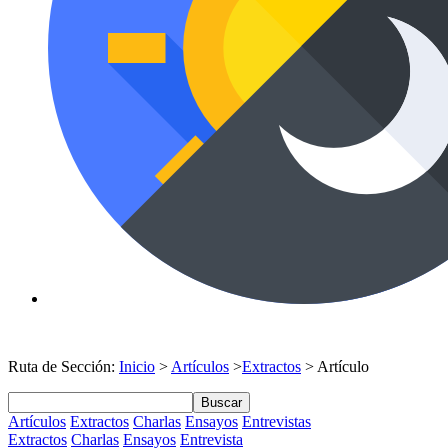
Ruta de Sección:
Inicio
>
Artículos
>
Extractos
> Artículo
Buscar
Artículos
Extractos
Charlas
Ensayos
Entrevistas
Extractos
Charlas
Ensayos
Entrevista