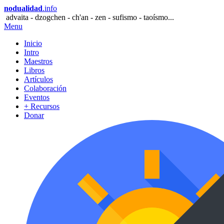
nodualidad
.info
advaita - dzogchen - ch'an - zen - sufismo - taoísmo...
Menu
Inicio
Intro
Maestros
Libros
Artículos
Colaboración
Eventos
+ Recursos
Donar