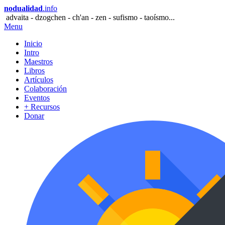
nodualidad
.info
advaita - dzogchen - ch'an - zen - sufismo - taoísmo...
Menu
Inicio
Intro
Maestros
Libros
Artículos
Colaboración
Eventos
+ Recursos
Donar