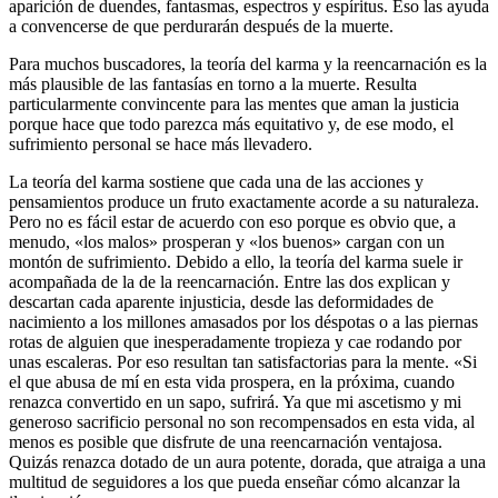
aparición de duendes, fantasmas, espectros y espíritus. Eso las ayuda
a convencerse de que perdurarán después de la muerte.
Para muchos buscadores, la teoría del karma y la reencarnación es la
más plausible de las fantasías en torno a la muerte. Resulta
particularmente convincente para las mentes que aman la justicia
porque hace que todo parezca más equitativo y, de ese modo, el
sufrimiento personal se hace más llevadero.
La teoría del karma sostiene que cada una de las acciones y
pensamientos produce un fruto exactamente acorde a su naturaleza.
Pero no es fácil estar de acuerdo con eso porque es obvio que, a
menudo, «los malos» prosperan y «los buenos» cargan con un
montón de sufrimiento. Debido a ello, la teoría del karma suele ir
acompañada de la de la reencarnación. Entre las dos explican y
descartan cada aparente injusticia, desde las deformidades de
nacimiento a los millones amasados por los déspotas o a las piernas
rotas de alguien que inesperadamente tropieza y cae rodando por
unas escaleras. Por eso resultan tan satisfactorias para la mente. «Si
el que abusa de mí en esta vida prospera, en la próxima, cuando
renazca convertido en un sapo, sufrirá. Ya que mi ascetismo y mi
generoso sacrificio personal no son recompensados en esta vida, al
menos es posible que disfrute de una reencarnación ventajosa.
Quizás renazca dotado de un aura potente, dorada, que atraiga a una
multitud de seguidores a los que pueda enseñar cómo alcanzar la