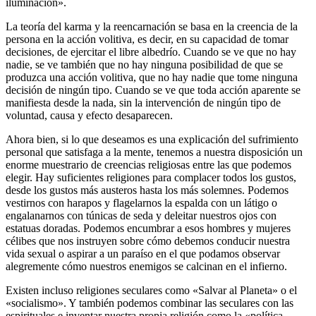
iluminación».
La teoría del karma y la reencarnación se basa en la creencia de la
persona en la acción volitiva, es decir, en su capacidad de tomar
decisiones, de ejercitar el libre albedrío. Cuando se ve que no hay
nadie, se ve también que no hay ninguna posibilidad de que se
produzca una acción volitiva, que no hay nadie que tome ninguna
decisión de ningún tipo. Cuando se ve que toda acción aparente se
manifiesta desde la nada, sin la intervención de ningún tipo de
voluntad, causa y efecto desaparecen.
Ahora bien, si lo que deseamos es una explicación del sufrimiento
personal que satisfaga a la mente, tenemos a nuestra disposición un
enorme muestrario de creencias religiosas entre las que podemos
elegir. Hay suficientes religiones para complacer todos los gustos,
desde los gustos más austeros hasta los más solemnes. Podemos
vestirnos con harapos y flagelarnos la espalda con un látigo o
engalanarnos con túnicas de seda y deleitar nuestros ojos con
estatuas doradas. Podemos encumbrar a esos hombres y mujeres
célibes que nos instruyen sobre cómo debemos conducir nuestra
vida sexual o aspirar a un paraíso en el que podamos observar
alegremente cómo nuestros enemigos se calcinan en el infierno.
Existen incluso religiones seculares como «Salvar al Planeta» o el
«socialismo». Y también podemos combinar las seculares con las
espirituales e inventar nuestra propia religión como la «política