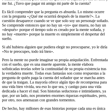
me fui. ¿Tuvo que pagar mi amigo mi parte de la cuenta?
Es fácil comprender que la pregunta es absurda. Lo mismo ocurre
con la pregunta «¿Qué me ocurrirá después de la muerte?». La
cuestión desaparece cuando se ve que solo soy un personaje soñado.
Se comprende entonces que no hay un «yo» que muera, no hay un
«después» porque el tiempo solo es creado por la mente soñada, y
no hay «muerte» porque la muerte es simplemente el despertar del
sueño.
Si ahí hubiera alguien que pudiera elegir no preocuparse, yo le diría
«No te preocupes, todo irá bien».
Pero la mente no puede imaginar su propia aniquilación. Enfrentada
con el sueño, que es una muerte aparente, la mente elabora
sofisticadas teorías sobre la continuidad de su propia existencia tras
la verdadera muerte. Todas esas fantasías son como respuestas a la
pregunta de quién paga la cuenta del soñador que se marcha antes
de que la traigan. La mayoría ofrece algún tipo de recompensa para
una vida bien vivida, sea eso lo que sea, y castigo para una vida
dedicada a hacer el mal. Son historias seductoras e intimidantes, ya
que, por un lado, nos prometen enormes riquezas espirituales, pero,
por otro, nos amenazan con grandes tormentos.
De hecho, hay millones de esas historias porque cada una es única