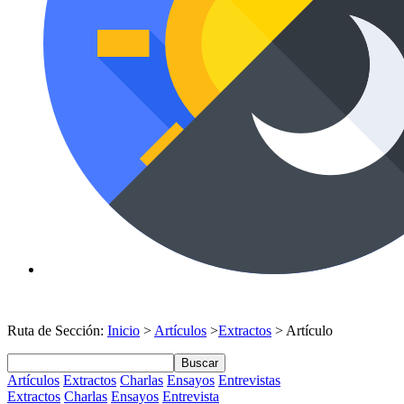
Ruta de Sección:
Inicio
>
Artículos
>
Extractos
> Artículo
Buscar
Artículos
Extractos
Charlas
Ensayos
Entrevistas
Extractos
Charlas
Ensayos
Entrevista