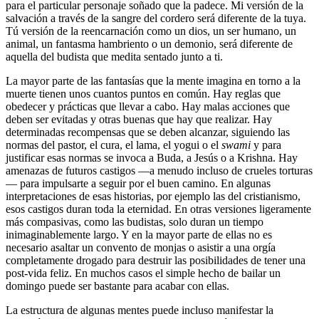
para el particular personaje soñado que la padece. Mi versión de la
salvación a través de la sangre del cordero será diferente de la tuya.
Tú versión de la reencarnación como un dios, un ser humano, un
animal, un fantasma hambriento o un demonio, será diferente de
aquella del budista que medita sentado junto a ti.
La mayor parte de las fantasías que la mente imagina en torno a la
muerte tienen unos cuantos puntos en común. Hay reglas que
obedecer y prácticas que llevar a cabo. Hay malas acciones que
deben ser evitadas y otras buenas que hay que realizar. Hay
determinadas recompensas que se deben alcanzar, siguiendo las
normas del pastor, el cura, el lama, el yogui o el
swami
y para
justificar esas normas se invoca a Buda, a Jesús o a Krishna. Hay
amenazas de futuros castigos —a menudo incluso de crueles torturas
— para impulsarte a seguir por el buen camino. En algunas
interpretaciones de esas historias, por ejemplo las del cristianismo,
esos castigos duran toda la eternidad. En otras versiones ligeramente
más compasivas, como las budistas, solo duran un tiempo
inimaginablemente largo. Y en la mayor parte de ellas no es
necesario asaltar un convento de monjas o asistir a una orgía
completamente drogado para destruir las posibilidades de tener una
post-vida feliz. En muchos casos el simple hecho de bailar un
domingo puede ser bastante para acabar con ellas.
La estructura de algunas mentes puede incluso manifestar la