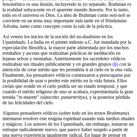
fenoménico es una ilusión, incluyendo tu yo separado. Brahman es
la realidad subyacente en el aparente mundo ilusorio. Por lo tanto,
todo en el universo es Dios. La idea de Brahman como
neti-neti
se
convierte en un tema muy importante más tarde en el Hinduismo
Advaita, tanto como concepto como la raíz de la práctica.
Así vemos los inicios de la noción del no-dualismo en los
Upanishads. La India en el primer milenio a.C. fue inundada por la
especulación filosófica, la mayor parte alimentada por los muchos
ermitaños y ascetas que realizaban prácticas de meditación en
lejanas selvas y montañas. Anteriormente los sacerdotes védicos
realizaban sus rituales públicamente y en grandes grupos
(6)
con la
intención de crear mérito que les permitiría ir al cielo en la otra vida.
Finalmente, los pensadores védicos comenzaron a preocuparse por
la posibilidad de usar o perder este mérito en la vida futura. Ellos
creían que residir en el cielo podría ser un estado temporal, y que
cuando el mérito religioso de uno se acabara, experimentaría la gran
temida "re-muerte" (sánscrito:
punarmrityu
), y la posterior pérdida
de las felicidades del cielo.
Algunos pensadores védicos (sobre todo en los textos
Brahmana
)
intentaron resolver este enigma espiritual usando más medios rituales
y mágicos. Los autores de los Upanishads, sin embargo, tomaron un
enfoque radicalmente nuevo, que parece haber surgido a partir de
una nueva experiencia igualmente radical. En lugar de pensar en