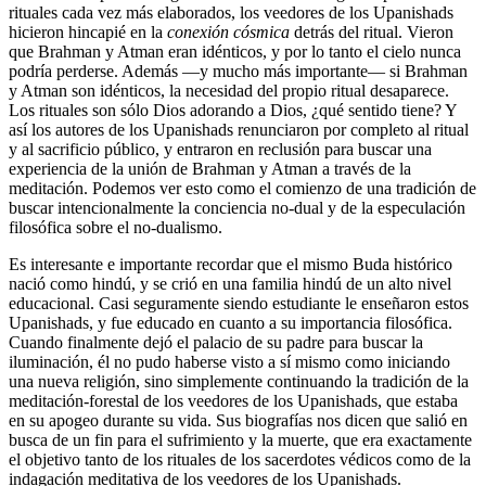
rituales cada vez más elaborados, los veedores de los Upanishads
hicieron hincapié en la
conexión cósmica
detrás del ritual. Vieron
que Brahman y Atman eran idénticos, y por lo tanto el cielo nunca
podría perderse. Además ―y mucho más importante― si Brahman
y Atman son idénticos, la necesidad del propio ritual desaparece.
Los rituales son sólo Dios adorando a Dios, ¿qué sentido tiene? Y
así los autores de los Upanishads renunciaron por completo al ritual
y al sacrificio público, y entraron en reclusión para buscar una
experiencia de la unión de Brahman y Atman a través de la
meditación. Podemos ver esto como el comienzo de una tradición de
buscar intencionalmente la conciencia no-dual y de la especulación
filosófica sobre el no-dualismo.
Es interesante e importante recordar que el mismo Buda histórico
nació como hindú, y se crió en una familia hindú de un alto nivel
educacional. Casi seguramente siendo estudiante le enseñaron estos
Upanishads, y fue educado en cuanto a su importancia filosófica.
Cuando finalmente dejó el palacio de su padre para buscar la
iluminación, él no pudo haberse visto a sí mismo como iniciando
una nueva religión, sino simplemente continuando la tradición de la
meditación-forestal de los veedores de los Upanishads, que estaba
en su apogeo durante su vida. Sus biografías nos dicen que salió en
busca de un fin para el sufrimiento y la muerte, que era exactamente
el objetivo tanto de los rituales de los sacerdotes védicos como de la
indagación meditativa de los veedores de los Upanishads.