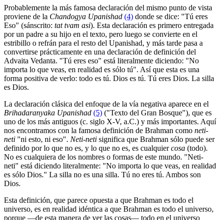
Probablemente la más famosa declaración del mismo punto de vista
proviene de la
Chandogya Upanishad
(4)
donde se dice: "Tú eres
Eso" (sánscrito:
tat tvam asi
). Esta declaración es primero entregada
por un padre a su hijo en el texto, pero luego se convierte en el
estribillo o refrán para el resto del Upanishad, y más tarde pasa a
convertirse prácticamente en una declaración de definición del
Advaita Vedanta. "Tú eres eso" está literalmente diciendo: "No
importa lo que veas, en realidad es sólo tú". Así que esta es una
forma positiva de verlo: todo es tú. Dios es tú. Tú eres Dios. La silla
es Dios.
La declaración clásica del enfoque de la vía negativa aparece en el
Brihadaranyaka Upanishad
(5)
("Texto del Gran Bosque"), que es
uno de los más antiguos (c. siglo X-V, a.C.) y más importantes. Aquí
nos encontramos con la famosa definición de Brahman como
neti-
neti
"ni esto, ni eso".
Neti-neti
significa que Brahman sólo puede ser
definido por lo que no es, y lo que no es, es cualquier
cosa
(todo).
No es cualquiera de los nombres o formas de este mundo. "Neti-
neti" está diciendo literalmente: "No importa lo que veas, en realidad
es sólo Dios." La silla no es una silla. Tú no eres tú. Ambos son
Dios.
Esta definición, que parece opuesta a que Brahman es todo el
universo, es en realidad idéntica a que Brahman es todo el universo,
porque ―de esta manera de ver las cosas― todo en el universo