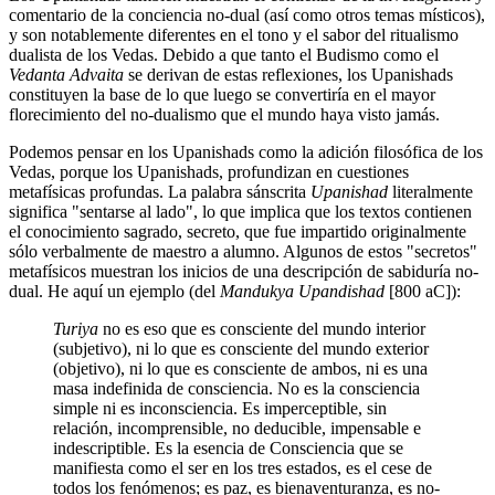
comentario de la conciencia no-dual (así como otros temas místicos),
y son notablemente diferentes en el tono y el sabor del ritualismo
dualista de los Vedas. Debido a que tanto el Budismo como el
Vedanta Advaita
se derivan de estas reflexiones, los Upanishads
constituyen la base de lo que luego se convertiría en el mayor
florecimiento del no-dualismo que el mundo haya visto jamás.
Podemos pensar en los Upanishads como la adición filosófica de los
Vedas, porque los Upanishads, profundizan en cuestiones
metafísicas profundas. La palabra sánscrita
Upanishad
literalmente
significa "sentarse al lado", lo que implica que los textos contienen
el conocimiento sagrado, secreto, que fue impartido originalmente
sólo verbalmente de maestro a alumno. Algunos de estos "secretos"
metafísicos muestran los inicios de una descripción de sabiduría no-
dual. He aquí un ejemplo (del
Mandukya Upandishad
[800 aC]):
Turiya
no es eso que es consciente del mundo interior
(subjetivo), ni lo que es consciente del mundo exterior
(objetivo), ni lo que es consciente de ambos, ni es una
masa indefinida de consciencia. No es la consciencia
simple ni es inconsciencia. Es imperceptible, sin
relación, incomprensible, no deducible, impensable e
indescriptible. Es la esencia de Consciencia que se
manifiesta como el ser en los tres estados, es el cese de
todos los fenómenos; es paz, es bienaventuranza, es no-