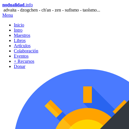
nodualidad
.info
advaita - dzogchen - ch'an - zen - sufismo - taoísmo...
Menu
Inicio
Intro
Maestros
Libros
Artículos
Colaboración
Eventos
+ Recursos
Donar