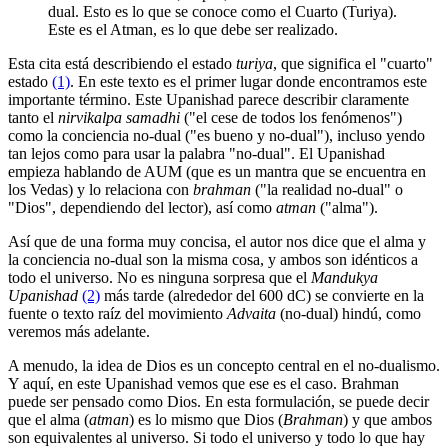
dual. Esto es lo que se conoce como el Cuarto (Turiya).
Este es el Atman, es lo que debe ser realizado.
Esta cita está describiendo el estado
turiya
, que significa el "cuarto"
estado
(1)
. En este texto es el primer lugar donde encontramos este
importante término. Este Upanishad parece describir claramente
tanto el
nirvikalpa samadhi
("el cese de todos los fenómenos")
como la conciencia no-dual ("es bueno y no-dual"), incluso yendo
tan lejos como para usar la palabra "no-dual". El Upanishad
empieza hablando de AUM (que es un mantra que se encuentra en
los Vedas) y lo relaciona con
brahman
("la realidad no-dual" o
"Dios", dependiendo del lector), así como
atman
("alma").
Así que de una forma muy concisa, el autor nos dice que el alma y
la conciencia no-dual son la misma cosa, y ambos son idénticos a
todo el universo. No es ninguna sorpresa que el
Mandukya
Upanishad
(2)
más tarde (alrededor del 600 dC) se convierte en la
fuente o texto raíz del movimiento
Advaita
(no-dual) hindú, como
veremos más adelante.
A menudo, la idea de Dios es un concepto central en el no-dualismo.
Y aquí, en este Upanishad vemos que ese es el caso. Brahman
puede ser pensado como Dios. En esta formulación, se puede decir
que el alma (
atman
) es lo mismo que Dios (
Brahman
) y que ambos
son equivalentes al universo. Si todo el universo y todo lo que hay