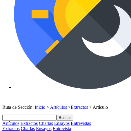
Ruta de Sección:
Inicio
>
Artículos
>
Extractos
> Artículo
Buscar
Artículos
Extractos
Charlas
Ensayos
Entrevistas
Extractos
Charlas
Ensayos
Entrevista