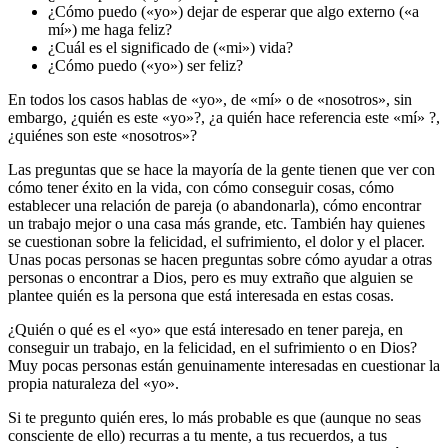
¿Cómo puedo («yo») dejar de esperar que algo externo («a
mí») me haga feliz?
¿Cuál es el significado de («mi») vida?
¿Cómo puedo («yo») ser feliz?
En todos los casos hablas de «yo», de «mí» o de «nosotros», sin
embargo, ¿quién es este «yo»?, ¿a quién hace referencia este «mí» ?,
¿quiénes son este «nosotros»?
Las preguntas que se hace la mayoría de la gente tienen que ver con
cómo tener éxito en la vida, con cómo conseguir cosas, cómo
establecer una relación de pareja (o abandonarla), cómo encontrar
un trabajo mejor o una casa más grande, etc. También hay quienes
se cuestionan sobre la felicidad, el sufrimiento, el dolor y el placer.
Unas pocas personas se hacen preguntas sobre cómo ayudar a otras
personas o encontrar a Dios, pero es muy extraño que alguien se
plantee quién es la persona que está interesada en estas cosas.
¿Quién o qué es el «yo» que está interesado en tener pareja, en
conseguir un trabajo, en la felicidad, en el sufrimiento o en Dios?
Muy pocas personas están genuinamente interesadas en cuestionar la
propia naturaleza del «yo».
Si te pregunto quién eres, lo más probable es que (aunque no seas
consciente de ello) recurras a tu mente, a tus recuerdos, a tus