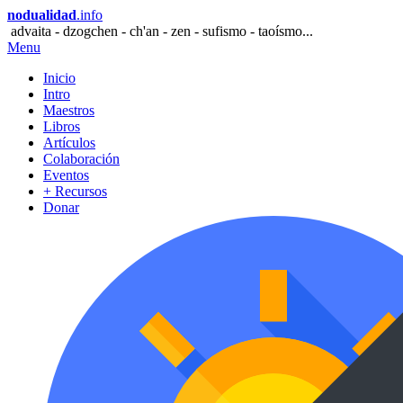
nodualidad
.info
advaita - dzogchen - ch'an - zen - sufismo - taoísmo...
Menu
Inicio
Intro
Maestros
Libros
Artículos
Colaboración
Eventos
+ Recursos
Donar