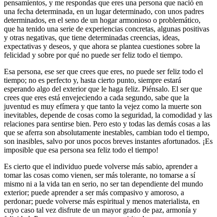
pensamientos, y me respondas que eres una persona que nació en
una fecha determinada, en un lugar determinado, con unos padres
determinados, en el seno de un hogar armonioso o problemático,
que ha tenido una serie de experiencias concretas, algunas positivas
y otras negativas, que tiene determinadas creencias, ideas,
expectativas y deseos, y que ahora se plantea cuestiones sobre la
felicidad y sobre por qué no puede ser feliz todo el tiempo.
Esa persona, ese ser que crees que eres, no puede ser feliz todo el
tiempo; no es perfecto y, hasta cierto punto, siempre estará
esperando algo del exterior que le haga feliz. Piénsalo. El ser que
crees que eres está envejeciendo a cada segundo, sabe que la
juventud es muy efímera y que tanto la vejez como la muerte son
inevitables, depende de cosas como la seguridad, la comodidad y las
relaciones para sentirse bien. Pero esto y todas las demás cosas a las
que se aferra son absolutamente inestables, cambian todo el tiempo,
son inasibles, salvo por unos pocos breves instantes afortunados. ¡Es
imposible que esa persona sea feliz todo el tiempo!
Es cierto que el individuo puede volverse más sabio, aprender a
tomar las cosas como vienen, ser más tolerante, no tomarse a sí
mismo ni a la vida tan en serio, no ser tan dependiente del mundo
exterior; puede aprender a ser más compasivo y amoroso, a
perdonar; puede volverse más espiritual y menos materialista, en
cuyo caso tal vez disfrute de un mayor grado de paz, armonía y