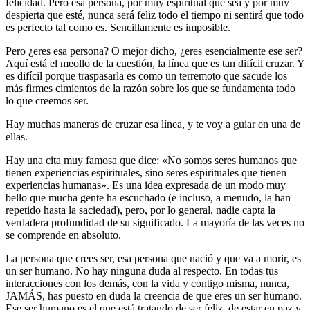
felicidad. Pero esa persona, por muy espiritual que sea y por muy
despierta que esté, nunca será feliz todo el tiempo ni sentirá que todo
es perfecto tal como es. Sencillamente es imposible.
Pero ¿eres esa persona? O mejor dicho, ¿eres esencialmente ese ser?
Aquí está el meollo de la cuestión, la línea que es tan difícil cruzar. Y
es difícil porque traspasarla es como un terremoto que sacude los
más firmes cimientos de la razón sobre los que se fundamenta todo
lo que creemos ser.
Hay muchas maneras de cruzar esa línea, y te voy a guiar en una de
ellas.
Hay una cita muy famosa que dice: «No somos seres humanos que
tienen experiencias espirituales, sino seres espirituales que tienen
experiencias humanas». Es una idea expresada de un modo muy
bello que mucha gente ha escuchado (e incluso, a menudo, la han
repetido hasta la saciedad), pero, por lo general, nadie capta la
verdadera profundidad de su significado. La mayoría de las veces no
se comprende en absoluto.
La persona que crees ser, esa persona que nació y que va a morir, es
un ser humano. No hay ninguna duda al respecto. En todas tus
interacciones con los demás, con la vida y contigo misma, nunca,
JAMÁS, has puesto en duda la creencia de que eres un ser humano.
Ese ser humano es el que está tratando de ser feliz, de estar en paz y