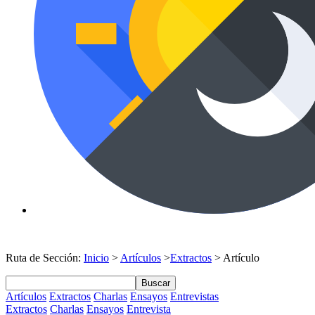
Ruta de Sección:
Inicio
>
Artículos
>
Extractos
> Artículo
Buscar
Artículos
Extractos
Charlas
Ensayos
Entrevistas
Extractos
Charlas
Ensayos
Entrevista