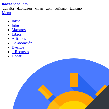
nodualidad
.info
advaita - dzogchen - ch'an - zen - sufismo - taoísmo...
Menu
Inicio
Intro
Maestros
Libros
Artículos
Colaboración
Eventos
+ Recursos
Donar