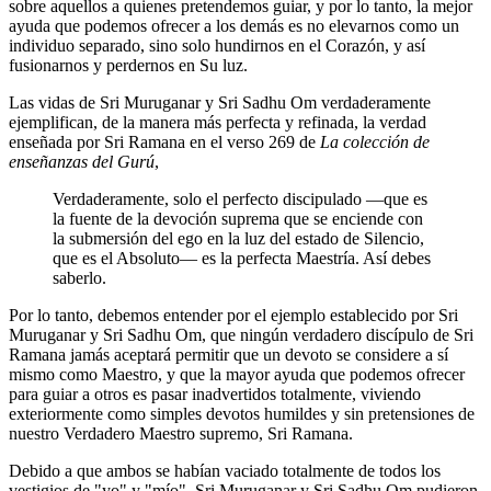
sobre aquellos a quienes pretendemos guiar, y por lo tanto, la mejor
ayuda que podemos ofrecer a los demás es no elevarnos como un
individuo separado, sino solo hundirnos en el Corazón, y así
fusionarnos y perdernos en Su luz.
Las vidas de Sri Muruganar y Sri Sadhu Om verdaderamente
ejemplifican, de la manera más perfecta y refinada, la verdad
enseñada por Sri Ramana en el verso 269 de
La colección de
enseñanzas del Gurú
,
Verdaderamente, solo el perfecto discipulado ―que es
la fuente de la devoción suprema que se enciende con
la submersión del ego en la luz del estado de Silencio,
que es el Absoluto― es la perfecta Maestría. Así debes
saberlo.
Por lo tanto, debemos entender por el ejemplo establecido por Sri
Muruganar y Sri Sadhu Om, que ningún verdadero discípulo de Sri
Ramana jamás aceptará permitir que un devoto se considere a sí
mismo como Maestro, y que la mayor ayuda que podemos ofrecer
para guiar a otros es pasar inadvertidos totalmente, viviendo
exteriormente como simples devotos humildes y sin pretensiones de
nuestro Verdadero Maestro supremo, Sri Ramana.
Debido a que ambos se habían vaciado totalmente de todos los
vestigios de "yo" y "mío", Sri Muruganar y Sri Sadhu Om pudieron