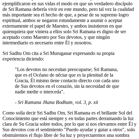
ejemplificaron en sus vidas el modo en que un verdadero discípulo
de Sri Ramana debería vivir en este mundo, pero tal vez la cualidad
más importante sea el hecho de que, a pesar de su supremo logro
espiritual, ambos se negaron rotundamente a asumir o aceptar
externamente el papel de Maestro, y ambos insistieron en que
quienquiera que viniera a ellos solo Sri Ramana es digno de ser
aceptado como Maestro por Sus devotos, y que ningún
intermediario es necesario entre Él y nosotros.
Sri Sadhu Om cita a Sri Muruganar expresando su propia
experiencia diciendo:
"Los devotos no necesitan preocuparse; Sri Ramana,
que es el Océano de néctar que es la plenitud de la
Gracia, Él mismo tiene contacto directo con cada uno
de Sus devotos en el corazón, sin la necesidad de que
nadie medie o interceda".
-
Sri Ramana Jñana Bodham
, vol. 3, p. xii
Como solía decir Sri Sadhu Om, Sri Ramana es el brillante Sol del
Conocimiento que está siempre y en todas partes derramando la luz
clara de Su Gracia sobre todos, por lo que si nos elevamos entre Él y
Sus devotos con el sentimiento "Puedo ayudar y guiar a otros", solo
obstruiremos el flujo libre de Su luz y proyectaremos una sombra