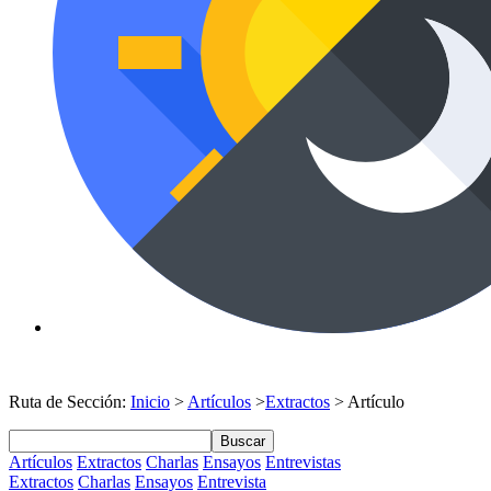
Ruta de Sección:
Inicio
>
Artículos
>
Extractos
> Artículo
Buscar
Artículos
Extractos
Charlas
Ensayos
Entrevistas
Extractos
Charlas
Ensayos
Entrevista