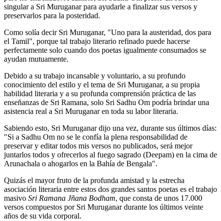
singular a Sri Muruganar para ayudarle a finalizar sus versos y
preservarlos para la posteridad.
Como solía decir Sri Muruganar, "Uno para la austeridad, dos para
el Tamil", porque tal trabajo literario refinado puede hacerse
perfectamente solo cuando dos poetas igualmente consumados se
ayudan mutuamente.
Debido a su trabajo incansable y voluntario, a su profundo
conocimiento del estilo y el tema de Sri Muruganar, a su propia
habilidad literaria y a su profunda comprensión práctica de las
enseñanzas de Sri Ramana, solo Sri Sadhu Om podría brindar una
asistencia real a Sri Muruganar en toda su labor literaria.
Sabiendo esto, Sri Muruganar dijo una vez, durante sus últimos días:
"Si a Sadhu Om no se le confía la plena responsabilidad de
preservar y editar todos mis versos no publicados, será mejor
juntarlos todos y ofrecerlos al fuego sagrado (Deepam) en la cima de
Arunachala o ahogarlos en la Bahía de Bengala".
Quizás el mayor fruto de la profunda amistad y la estrecha
asociación literaria entre estos dos grandes santos poetas es el trabajo
masivo
Sri Ramana Jñana Bodham
, que consta de unos 17.000
versos compuestos por Sri Muruganar durante los últimos veinte
años de su vida corporal.