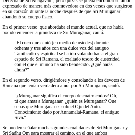
Derecha de Sri Bhagavan", pero quizás se pueda encontrar su amor
expresado de manera más conmovedora en dos versos que surgieron
en su corazón durante la noche después de que Sri Muruganar
abandonó su cuerpo físico.
En el primer verso, que abordaba el mundo actual, que no había
podido entender la grandeza de Sri Muruganar, cantó:
"El cuco que cantó (en medio de ustedes) durante
ochenta y tres años con una dulce voz del antiguo
Tamil culto y espiritual se ha ido volando hacia el gran
espacio de Sri Ramana, el exaltado tesoro de austeridad
con el que el mundo ha sido bendecido. ¿Qué harás
ahora?"
En el segundo verso, dirigiéndose y consolando a los devotos de
Ramana que tenían verdadero amor por Sri Muruganar, cantó:
"¿Muruganar significa el cuerpo de cuatro codos? Oh,
tú que amas a Muruganar, ¿quién es Muruganar? Que
sepas que Muruganar es solo el Ojo del Auto-
Conocimiento dado por Annamalai-Ramana, el antiguo
Siva."
Se pueden señalar muchas grandes cualidades de Sri Muruganar y
Sri Sadhu Om para mostrar el camino, en el que ambos