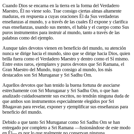
Cuando Dios se encarna en la tierra en la forma del Verdadero
Maestro, Él no viene solo. Trae consigo ciertas almas altamente
maduras, en respuesta a cuyas oraciones Él da Sus verdaderas
enseñanzas al mundo, y a través de las cuales Él expone y clarifica
esas enseñanzas, usando sus mentes, el habla y el cuerpo como Sus
puros instrumentos para instruir al mundo, tanto a través de las
palabras como del ejemplo.
Aunque tales devotos vienen en beneficio del mundo, su atención
nunca se dirige hacia el mundo, sino que se dirige hacia Dios, quien
brilla fuera como el Verdadero Maestro y dentro como el Sí mismo.
Entre estos raros, ejemplares y puros devotos que Sri Ramana, el
Gran Maestro del Mundo, trajo consigo al mundo, los más
destacados son Sri Muruganar y Sri Sadhu Om.
Aquellos devotos que han tenido la buena fortuna de asociarse
estrechamente con Sri Muruganar y Sri Sadhu Om, o que han
analizado cuidadosamente sus escritos, no tendrán ninguna duda de
que ambos son instrumentos especialmente elegidos por Sri
Bhagavan para revelar, exponer y ejemplificar sus enseñanzas para
beneficio del mundo.
Debido a que tanto Sri Muruganar como Sri Sadhu Om se han
entregado por completo a Sri Ramana ―fusionándose de este modo
en Él― es por lo que realmente no conservan ninguna