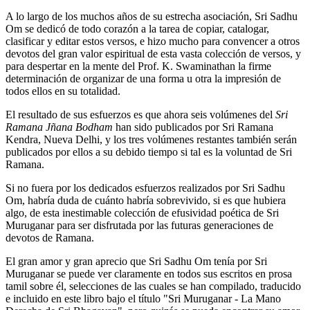
A lo largo de los muchos años de su estrecha asociación, Sri Sadhu
Om se dedicó de todo corazón a la tarea de copiar, catalogar,
clasificar y editar estos versos, e hizo mucho para convencer a otros
devotos del gran valor espiritual de esta vasta colección de versos, y
para despertar en la mente del Prof. K. Swaminathan la firme
determinación de organizar de una forma u otra la impresión de
todos ellos en su totalidad.
El resultado de sus esfuerzos es que ahora seis volúmenes del
Sri
Ramana Jñana Bodham
han sido publicados por Sri Ramana
Kendra, Nueva Delhi, y los tres volúmenes restantes también serán
publicados por ellos a su debido tiempo si tal es la voluntad de Sri
Ramana.
Si no fuera por los dedicados esfuerzos realizados por Sri Sadhu
Om, habría duda de cuánto habría sobrevivido, si es que hubiera
algo, de esta inestimable colección de efusividad poética de Sri
Muruganar para ser disfrutada por las futuras generaciones de
devotos de Ramana.
El gran amor y gran aprecio que Sri Sadhu Om tenía por Sri
Muruganar se puede ver claramente en todos sus escritos en prosa
tamil sobre él, selecciones de las cuales se han compilado, traducido
e incluido en este libro bajo el título "Sri Muruganar - La Mano