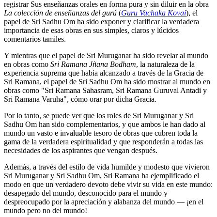
registrar Sus enseñanzas orales en forma pura y sin diluir en la obra
La colección de enseñanzas del gurú
(
Guru Vachaka Kovai
), el
papel de Sri Sadhu Om ha sido exponer y clarificar la verdadera
importancia de esas obras en sus simples, claros y lúcidos
comentarios tamiles.
Y mientras que el papel de Sri Muruganar ha sido revelar al mundo
en obras como
Sri Ramana Jñana Bodham
, la naturaleza de la
experiencia suprema que había alcanzado a través de la Gracia de
Sri Ramana, el papel de Sri Sadhu Om ha sido mostrar al mundo en
obras como "Sri Ramana Sahasram, Sri Ramana Guruval Antadi y
Sri Ramana Varuha", cómo orar por dicha Gracia.
Por lo tanto, se puede ver que los roles de Sri Muruganar y Sri
Sadhu Om han sido complementarios, y que ambos le han dado al
mundo un vasto e invaluable tesoro de obras que cubren toda la
gama de la verdadera espiritualidad y que responderán a todas las
necesidades de los aspirantes que vengan después.
Además, a través del estilo de vida humilde y modesto que vivieron
Sri Muruganar y Sri Sadhu Om, Sri Ramana ha ejemplificado el
modo en que un verdadero devoto debe vivir su vida en este mundo:
desapegado del mundo, desconocido para el mundo y
despreocupado por la apreciación y alabanza del mundo ― ¡en el
mundo pero no del mundo!